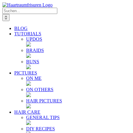
Zum
E-
YouTube
Instagram
Facebook
Twitter
Inhalt
Mail
Suche
springen
nach:
BLOG
TUTORIALS
UPDOS
BRAIDS
BUNS
PICTURES
ON ME
ON OTHERS
HAIR PICTURES
HAIR CARE
GENERAL TIPS
DIY RECIPES