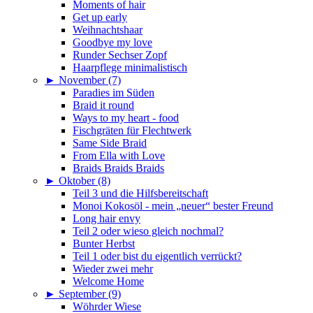
Moments of hair
Get up early
Weihnachtshaar
Goodbye my love
Runder Sechser Zopf
Haarpflege minimalistisch
►
November (7)
Paradies im Süden
Braid it round
Ways to my heart - food
Fischgräten für Flechtwerk
Same Side Braid
From Ella with Love
Braids Braids Braids
►
Oktober (8)
Teil 3 und die Hilfsbereitschaft
Monoi Kokosöl - mein „neuer“ bester Freund
Long hair envy
Teil 2 oder wieso gleich nochmal?
Bunter Herbst
Teil 1 oder bist du eigentlich verrückt?
Wieder zwei mehr
Welcome Home
►
September (9)
Wöhrder Wiese