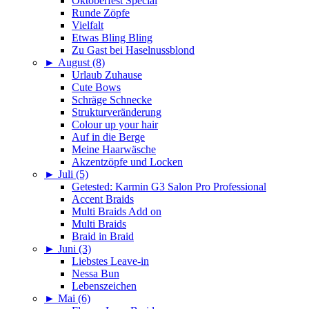
Oktoberfest Special
Runde Zöpfe
Vielfalt
Etwas Bling Bling
Zu Gast bei Haselnussblond
►
August (8)
Urlaub Zuhause
Cute Bows
Schräge Schnecke
Strukturveränderung
Colour up your hair
Auf in die Berge
Meine Haarwäsche
Akzentzöpfe und Locken
►
Juli (5)
Getested: Karmin G3 Salon Pro Professional
Accent Braids
Multi Braids Add on
Multi Braids
Braid in Braid
►
Juni (3)
Liebstes Leave-in
Nessa Bun
Lebenszeichen
►
Mai (6)