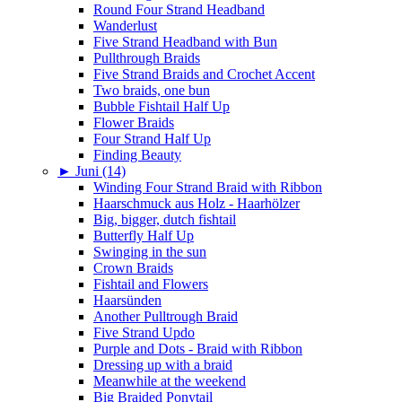
Round Four Strand Headband
Wanderlust
Five Strand Headband with Bun
Pullthrough Braids
Five Strand Braids and Crochet Accent
Two braids, one bun
Bubble Fishtail Half Up
Flower Braids
Four Strand Half Up
Finding Beauty
►
Juni (14)
Winding Four Strand Braid with Ribbon
Haarschmuck aus Holz - Haarhölzer
Big, bigger, dutch fishtail
Butterfly Half Up
Swinging in the sun
Crown Braids
Fishtail and Flowers
Haarsünden
Another Pulltrough Braid
Five Strand Updo
Purple and Dots - Braid with Ribbon
Dressing up with a braid
Meanwhile at the weekend
Big Braided Ponytail