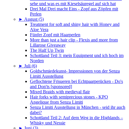
sehe und was es mit Kieselsäuregel auf sich hat
Drei Mal Drei macht Eins - Zopf aus Zöpfen mit
Perlen
►
August (5)
Treatment for soft and shiny hair with Honey and
Aloe Vera
Fünfer Zopf mit Haarperlen
More than just a hair clip - Flexis and more from
Lillarose Giveaway
The Half Up Twin
Schottland Teil 3: mein Equipment und ich hoch im
Norden
►
Juli (6)
Goldschmiedekunst- Impressionen von der Senza
Limiti Ausstellung
Geflochtene Frisueren bei Echtpaarperücken - Do's
and Don'ts [sponsored]
Mixed Braids with medieval flair
Hair forks with semiprecious stones - KPO
Angelique from Senza Limiti
Senza Limiti Ausstellung in München - seid ihr auch
dabei?
Schottland Teil 2: Auf dem Weg in die Highlands –
Whisky und Nessie
►
Juni (3)