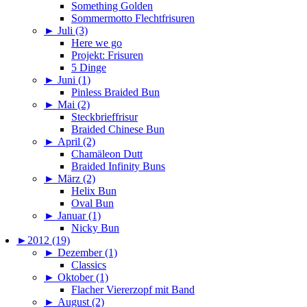
Something Golden
Sommermotto Flechtfrisuren
►
Juli (3)
Here we go
Projekt: Frisuren
5 Dinge
►
Juni (1)
Pinless Braided Bun
►
Mai (2)
Steckbrieffrisur
Braided Chinese Bun
►
April (2)
Chamäleon Dutt
Braided Infinity Buns
►
März (2)
Helix Bun
Oval Bun
►
Januar (1)
Nicky Bun
►
2012 (19)
►
Dezember (1)
Classics
►
Oktober (1)
Flacher Viererzopf mit Band
►
August (2)