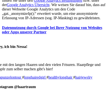
finden Sie unter den
Google Analytics Bedingungen
bzw. unter
der
Google Analytics Übersicht
. Wir weisen Sie darauf hin, dass auf
dieser Webseite Google Analytics um den Code
„gat._anonymizeIp();“ erweitert wurde, um eine anonymisierte
Erfassung von IP-Adressen (sog. IP-Masking) zu gewährleisten.
Datennutzung durch Google bei Ihrer Nutzung von Websites
oder Apps unserer Partner
y, ich bin Nessa!
e mit den langen Haaren und den vielen Frisuren. Haarpflege und
pfe zum selber machen gibt’s hier!
apunzelontour
#
longhairedgirl
#
healthylonghair
#
hairjewelry
nstagram @haartraum