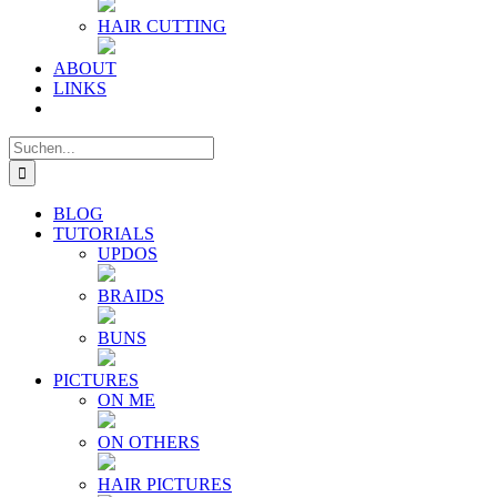
HAIR CUTTING
ABOUT
LINKS
Suche
nach:
BLOG
TUTORIALS
UPDOS
BRAIDS
BUNS
PICTURES
ON ME
ON OTHERS
HAIR PICTURES