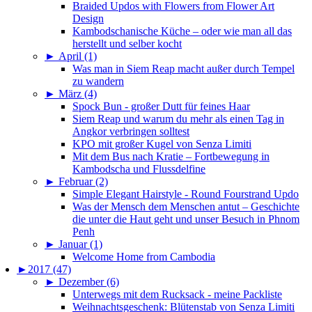
Braided Updos with Flowers from Flower Art
Design
Kambodschanische Küche – oder wie man all das
herstellt und selber kocht
►
April (1)
Was man in Siem Reap macht außer durch Tempel
zu wandern
►
März (4)
Spock Bun - großer Dutt für feines Haar
Siem Reap und warum du mehr als einen Tag in
Angkor verbringen solltest
KPO mit großer Kugel von Senza Limiti
Mit dem Bus nach Kratie – Fortbewegung in
Kambodscha und Flussdelfine
►
Februar (2)
Simple Elegant Hairstyle - Round Fourstrand Updo
Was der Mensch dem Menschen antut – Geschichte
die unter die Haut geht und unser Besuch in Phnom
Penh
►
Januar (1)
Welcome Home from Cambodia
►
2017 (47)
►
Dezember (6)
Unterwegs mit dem Rucksack - meine Packliste
Weihnachtsgeschenk: Blütenstab von Senza Limiti