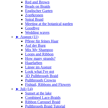
Red and Brown
Beads on Braids
Englischer Garten
Zopfkronen
Spiral Braid
Meeting at the botanical garden
Goodbye
Wedding waves
►
August (11)
Pflege für feines Haar
Auf der Burg
Mix My Shampoo
Loops and Ribbon
How many strands?
Haarfarben
Länge im August
Look what I've got
3D Pullthrough Braid
Pullthrough Crowns
Fishtail, Ribbons and Flowers
►
Juli (14)
Sunset at the lake
Combined Lace-Braids
Ribbon Carousel Braid
Pullthrough Braid Tutorial