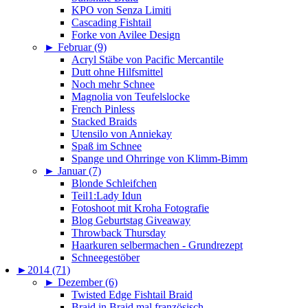
KPO von Senza Limiti
Cascading Fishtail
Forke von Avilee Design
►
Februar (9)
Acryl Stäbe von Pacific Mercantile
Dutt ohne Hilfsmittel
Noch mehr Schnee
Magnolia von Teufelslocke
French Pinless
Stacked Braids
Utensilo von Anniekay
Spaß im Schnee
Spange und Ohrringe von Klimm-Bimm
►
Januar (7)
Blonde Schleifchen
Teil1:Lady Idun
Fotoshoot mit Kroha Fotografie
Blog Geburtstag Giveaway
Throwback Thursday
Haarkuren selbermachen - Grundrezept
Schneegestöber
►
2014 (71)
►
Dezember (6)
Twisted Edge Fishtail Braid
Braid in Braid mal französisch