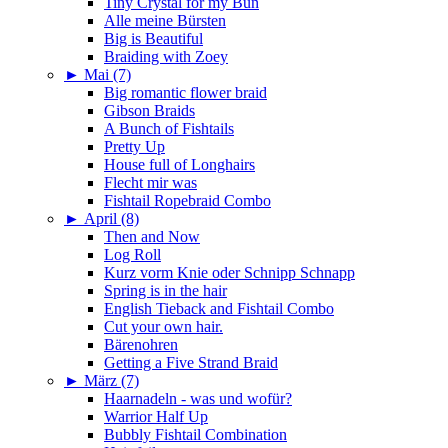
Tiny Crystal for my Bun
Alle meine Bürsten
Big is Beautiful
Braiding with Zoey
►
Mai (7)
Big romantic flower braid
Gibson Braids
A Bunch of Fishtails
Pretty Up
House full of Longhairs
Flecht mir was
Fishtail Ropebraid Combo
►
April (8)
Then and Now
Log Roll
Kurz vorm Knie oder Schnipp Schnapp
Spring is in the hair
English Tieback and Fishtail Combo
Cut your own hair.
Bärenohren
Getting a Five Strand Braid
►
März (7)
Haarnadeln - was und wofür?
Warrior Half Up
Bubbly Fishtail Combination