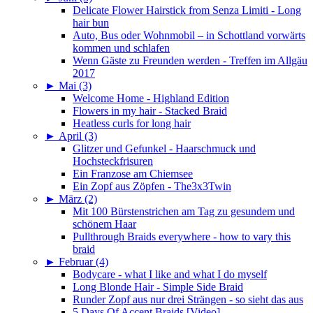
Delicate Flower Hairstick from Senza Limiti - Long
hair bun
Auto, Bus oder Wohnmobil – in Schottland vorwärts
kommen und schlafen
Wenn Gäste zu Freunden werden - Treffen im Allgäu
2017
►
Mai (3)
Welcome Home - Highland Edition
Flowers in my hair - Stacked Braid
Heatless curls for long hair
►
April (3)
Glitzer und Gefunkel - Haarschmuck und
Hochsteckfrisuren
Ein Franzose am Chiemsee
Ein Zopf aus Zöpfen - The3x3Twin
►
März (2)
Mit 100 Bürstenstrichen am Tag zu gesundem und
schönem Haar
Pullthrough Braids everywhere - how to vary this
braid
►
Februar (4)
Bodycare - what I like and what I do myself
Long Blonde Hair - Simple Side Braid
Runder Zopf aus nur drei Strängen - so sieht das aus
5 Days Of Accent Braids [Video]