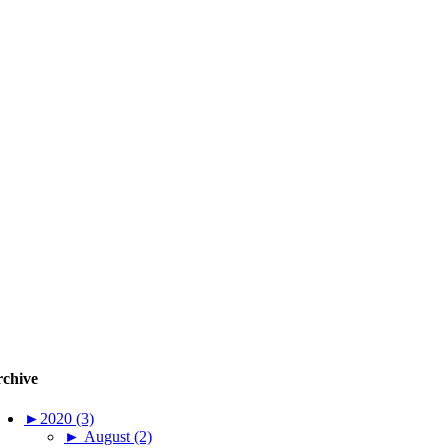
chive
►
2020 (3)
►
August (2)