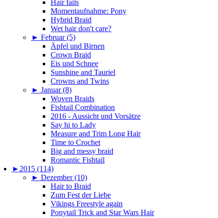
Hair fails
Momentaufnahme: Pony
Hybrid Braid
Wet hair don't care?
►
Februar (5)
Äpfel und Birnen
Crown Braid
Eis und Schnee
Sunshine and Tauriel
Crowns and Twins
►
Januar (8)
Woven Braids
Fishtail Combination
2016 - Aussicht und Vorsätze
Say hi to Lady
Measure and Trim Long Hair
Time to Crochet
Big and messy braid
Romantic Fishtail
►
2015 (114)
►
Dezember (10)
Hair to Braid
Zum Fest der Liebe
Vikings Freestyle again
Ponytail Trick and Star Wars Hair