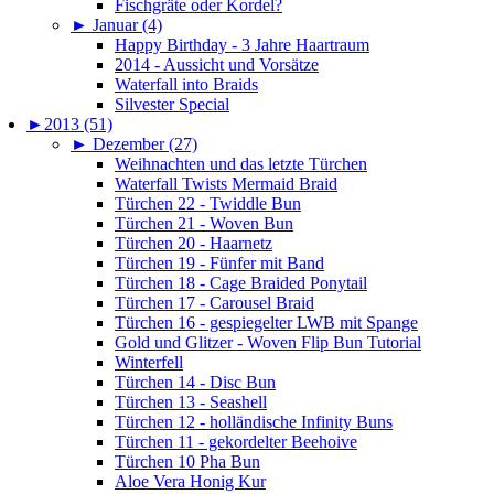
Fischgräte oder Kordel?
►
Januar (4)
Happy Birthday - 3 Jahre Haartraum
2014 - Aussicht und Vorsätze
Waterfall into Braids
Silvester Special
►
2013 (51)
►
Dezember (27)
Weihnachten und das letzte Türchen
Waterfall Twists Mermaid Braid
Türchen 22 - Twiddle Bun
Türchen 21 - Woven Bun
Türchen 20 - Haarnetz
Türchen 19 - Fünfer mit Band
Türchen 18 - Cage Braided Ponytail
Türchen 17 - Carousel Braid
Türchen 16 - gespiegelter LWB mit Spange
Gold und Glitzer - Woven Flip Bun Tutorial
Winterfell
Türchen 14 - Disc Bun
Türchen 13 - Seashell
Türchen 12 - holländische Infinity Buns
Türchen 11 - gekordelter Beehoive
Türchen 10 Pha Bun
Aloe Vera Honig Kur