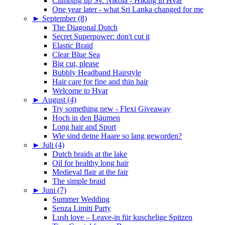
Climbing up Sv. Nikola - Hiking in Hvar
One year later - what Sri Lanka changed for me
►
September (8)
The Diagonal Dutch
Secret Superpower: don't cut it
Elastic Braid
Clear Blue Sea
Big cut, please
Bubbly Headband Hairstyle
Hair care for fine and thin hair
Welcome to Hvar
►
August (4)
Try something new - Flexi Giveaway
Hoch in den Bäumen
Long hair and Sport
Wie sind deine Haare so lang geworden?
►
Juli (4)
Dutch braids at the lake
Oil for healthy long hair
Medieval flair at the fair
The simple braid
►
Juni (7)
Summer Wedding
Senza Limiti Party
Lush love – Leave-in für kuschelige Spitzen