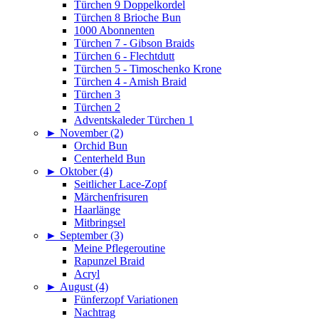
Türchen 9 Doppelkordel
Türchen 8 Brioche Bun
1000 Abonnenten
Türchen 7 - Gibson Braids
Türchen 6 - Flechtdutt
Türchen 5 - Timoschenko Krone
Türchen 4 - Amish Braid
Türchen 3
Türchen 2
Adventskaleder Türchen 1
►
November (2)
Orchid Bun
Centerheld Bun
►
Oktober (4)
Seitlicher Lace-Zopf
Märchenfrisuren
Haarlänge
Mitbringsel
►
September (3)
Meine Pflegeroutine
Rapunzel Braid
Acryl
►
August (4)
Fünferzopf Variationen
Nachtrag