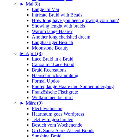
►
Mai (8)
Länge im Mai
Intricate Braid with Beads
How long have you been growing your hair?
Showing lenght with braids
Warum lange Haare?
Another long cherished dream
Langhaariger Besuch
Moonstone Beauty
►
April (8)
Lace Braid in a Braid
Canoa mit Lace Braid
Braid Recreations
Haarschmucksammlung
Formal Updos
Fünfer, lange Haare und Sonnenuntergang
Französische Fischgräte
Willkommen bei mir!
►
März (9)
Flechtwahnsinn
Haartraum goes Wordpress
Jetzt wird geschnitten
Besuch vom Wochenende
GoT: Sansa Stark Accent Braids
Sunshine Braid