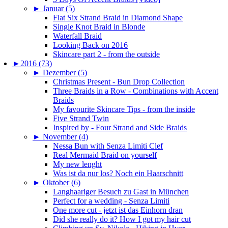
►
Januar (5)
Flat Six Strand Braid in Diamond Shape
Single Knot Braid in Blonde
Waterfall Braid
Looking Back on 2016
Skincare part 2 - from the outside
►
2016 (73)
►
Dezember (5)
Christmas Present - Bun Drop Collection
Three Braids in a Row - Combinations with Accent
Braids
My favourite Skincare Tips - from the inside
Five Strand Twin
Inspired by - Four Strand and Side Braids
►
November (4)
Nessa Bun with Senza Limiti Clef
Real Mermaid Braid on yourself
My new lenght
Was ist da nur los? Noch ein Haarschnitt
►
Oktober (6)
Langhaariger Besuch zu Gast in München
Perfect for a wedding - Senza Limiti
One more cut - jetzt ist das Einhorn dran
Did she really do it? How I got my hair cut