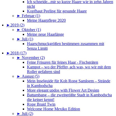
Ich schneide...mir so kurze Haare wie in zehn Jahren
nicht
Kopfhaut Peeling für gesunde Haare
►
Februar (1)
Meine Haarpflege 2020
►
2019 (2)
►
Oktober (1)
Meine neue Haarlänge
►
Juli (1)
Haarschmuckgrößen bestimmen zusammen mit
Senza Limiti
►
2018 (17)
►
November (2)
Feine Frisuren für feines Haar - Fischgräten
Kampot – wo der Pfeffer, ach was, wo wir mit dem
Roller gefahren sind
►
August (5)
Mein Inselguide für Koh Rong Samloem – Strände
in Kambodscha
More elegant updos with Flower Art Design
Battambang – die zweitgrößte Stadt in Kambodscha
die keiner kennt!
Rope Braid Twin
Welcome Home Mexiko Edition
►
Juli (2)