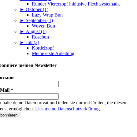
Runder Viererzopf inklusive Flechtsystematik
►
Oktober (1)
Lazy Wrap Bun
►
September (1)
Woven Bun
►
August (1)
Rosebun
►
Juli (2)
Kordelzopf
Meine erste Anleitung
onniere meinen Newsletter
orname
-Mail
*
h halte deine Daten privat und teilen sie nur mit Dritten, die diesen
enst ermöglichen.
Lies meine Datenschutzerklärung.