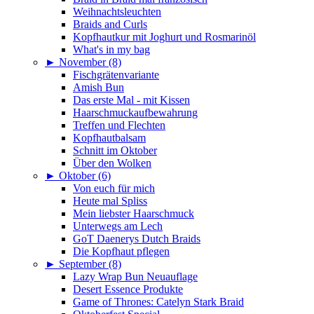
Weihnachtsleuchten
Braids and Curls
Kopfhautkur mit Joghurt und Rosmarinöl
What's in my bag
►
November (8)
Fischgrätenvariante
Amish Bun
Das erste Mal - mit Kissen
Haarschmuckaufbewahrung
Treffen und Flechten
Kopfhautbalsam
Schnitt im Oktober
Über den Wolken
►
Oktober (6)
Von euch für mich
Heute mal Spliss
Mein liebster Haarschmuck
Unterwegs am Lech
GoT Daenerys Dutch Braids
Die Kopfhaut pflegen
►
September (8)
Lazy Wrap Bun Neuauflage
Desert Essence Produkte
Game of Thrones: Catelyn Stark Braid