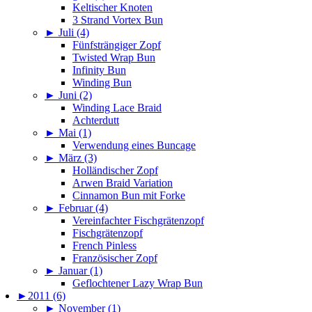
Keltischer Knoten
3 Strand Vortex Bun
►
Juli (4)
Fünfsträngiger Zopf
Twisted Wrap Bun
Infinity Bun
Winding Bun
►
Juni (2)
Winding Lace Braid
Achterdutt
►
Mai (1)
Verwendung eines Buncage
►
März (3)
Holländischer Zopf
Arwen Braid Variation
Cinnamon Bun mit Forke
►
Februar (4)
Vereinfachter Fischgrätenzopf
Fischgrätenzopf
French Pinless
Französischer Zopf
►
Januar (1)
Geflochtener Lazy Wrap Bun
►
2011 (6)
►
November (1)