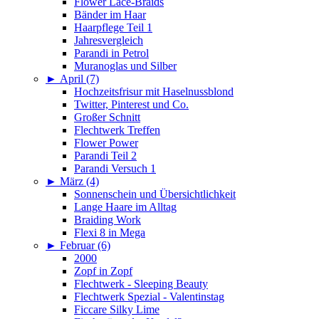
Flower Lace-Braids
Bänder im Haar
Haarpflege Teil 1
Jahresvergleich
Parandi in Petrol
Muranoglas und Silber
►
April (7)
Hochzeitsfrisur mit Haselnussblond
Twitter, Pinterest und Co.
Großer Schnitt
Flechtwerk Treffen
Flower Power
Parandi Teil 2
Parandi Versuch 1
►
März (4)
Sonnenschein und Übersichtlichkeit
Lange Haare im Alltag
Braiding Work
Flexi 8 in Mega
►
Februar (6)
2000
Zopf in Zopf
Flechtwerk - Sleeping Beauty
Flechtwerk Spezial - Valentinstag
Ficcare Silky Lime