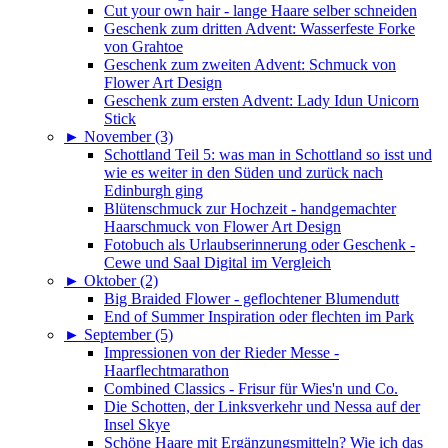
Cut your own hair - lange Haare selber schneiden
Geschenk zum dritten Advent: Wasserfeste Forke
von Grahtoe
Geschenk zum zweiten Advent: Schmuck von
Flower Art Design
Geschenk zum ersten Advent: Lady Idun Unicorn
Stick
►
November (3)
Schottland Teil 5: was man in Schottland so isst und
wie es weiter in den Süden und zurück nach
Edinburgh ging
Blütenschmuck zur Hochzeit - handgemachter
Haarschmuck von Flower Art Design
Fotobuch als Urlaubserinnerung oder Geschenk -
Cewe und Saal Digital im Vergleich
►
Oktober (2)
Big Braided Flower - geflochtener Blumendutt
End of Summer Inspiration oder flechten im Park
►
September (5)
Impressionen von der Rieder Messe -
Haarflechtmarathon
Combined Classics - Frisur für Wies'n und Co.
Die Schotten, der Linksverkehr und Nessa auf der
Insel Skye
Schöne Haare mit Ergänzungsmitteln? Wie ich das