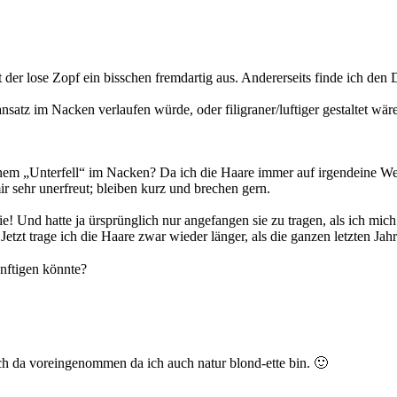
er lose Zopf ein bisschen fremdartig aus. Andererseits finde ich den D
satz im Nacken verlaufen würde, oder filigraner/luftiger gestaltet wä
em „Unterfell“ im Nacken? Da ich die Haare immer auf irgendeine Wei
r sehr unerfreut; bleiben kurz und brechen gern.
e! Und hatte ja ürsprünglich nur angefangen sie zu tragen, als ich mich 
Jetzt trage ich die Haare zwar wieder länger, als die ganzen letzten J
änftigen könnte?
n ich da voreingenommen da ich auch natur blond-ette bin. 🙂