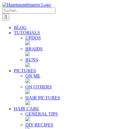
Zum
E-
YouTube
Instagram
Facebook
Twitter
Inhalt
Mail
Suche
springen
nach:
BLOG
TUTORIALS
UPDOS
BRAIDS
BUNS
PICTURES
ON ME
ON OTHERS
HAIR PICTURES
HAIR CARE
GENERAL TIPS
DIY RECIPES