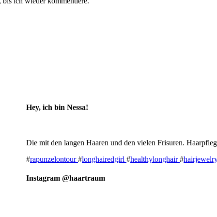
 bis ich wieder kommentiere.
Hey, ich bin Nessa!
Die mit den langen Haaren und den vielen Frisuren. Haarpfleg
#
rapunzelontour
#
longhairedgirl
#
healthylonghair
#
hairjewelr
Instagram @haartraum