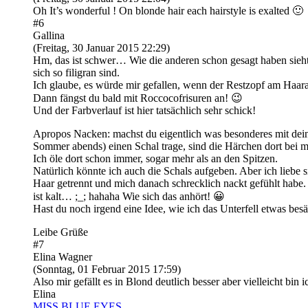
Oh It’s wonderful ! On blonde hair each hairstyle is exalted 🙂
#6
Gallina
(Freitag, 30 Januar 2015 22:29)
Hm, das ist schwer… Wie die anderen schon gesagt haben sieht d
sich so filigran sind.
Ich glaube, es würde mir gefallen, wenn der Restzopf am Haaran
Dann fängst du bald mit Roccocofrisuren an! 😉
Und der Farbverlauf ist hier tatsächlich sehr schick!
Apropos Nacken: machst du eigentlich was besonderes mit dein
Sommer abends) einen Schal trage, sind die Härchen dort bei mi
Ich öle dort schon immer, sogar mehr als an den Spitzen.
Natürlich könnte ich auch die Schals aufgeben. Aber ich liebe si
Haar getrennt und mich danach schrecklich nackt gefühlt habe. 
ist kalt… ;_; hahaha Wie sich das anhört! 😀
Hast du noch irgend eine Idee, wie ich das Unterfell etwas bes
Leibe Grüße
#7
Elina Wagner
(Sonntag, 01 Februar 2015 17:59)
Also mir gefällt es in Blond deutlich besser aber vielleicht bi
Elina
MISS BLUE EYES