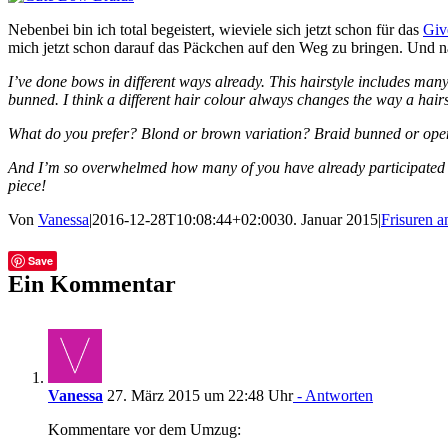
Nebenbei bin ich total begeistert, wieviele sich jetzt schon für das
Giv
mich jetzt schon darauf das Päckchen auf den Weg zu bringen. Und nä
I’ve done bows in different ways already. This hairstyle includes ma
bunned. I think a different hair colour always changes the way a hairst
What do you prefer? Blond or brown variation? Braid bunned or op
And I’m so overwhelmed how many of you have already participated 
piece!
Von
Vanessa
|
2016-12-28T10:08:44+02:00
30. Januar 2015
|
Frisuren a
Facebook
Twitter
Tumblr
E-
Save
Mail
Ein Kommentar
Vanessa
27. März 2015 um 22:48 Uhr
- Antworten
Kommentare vor dem Umzug: