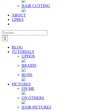
HAIR CUTTING
ABOUT
LINKS
Suche
nach:
BLOG
TUTORIALS
UPDOS
BRAIDS
BUNS
PICTURES
ON ME
ON OTHERS
HAIR PICTURES