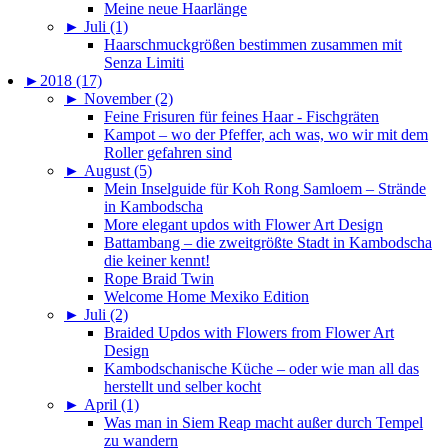
Meine neue Haarlänge
►
Juli (1)
Haarschmuckgrößen bestimmen zusammen mit
Senza Limiti
►
2018 (17)
►
November (2)
Feine Frisuren für feines Haar - Fischgräten
Kampot – wo der Pfeffer, ach was, wo wir mit dem
Roller gefahren sind
►
August (5)
Mein Inselguide für Koh Rong Samloem – Strände
in Kambodscha
More elegant updos with Flower Art Design
Battambang – die zweitgrößte Stadt in Kambodscha
die keiner kennt!
Rope Braid Twin
Welcome Home Mexiko Edition
►
Juli (2)
Braided Updos with Flowers from Flower Art
Design
Kambodschanische Küche – oder wie man all das
herstellt und selber kocht
►
April (1)
Was man in Siem Reap macht außer durch Tempel
zu wandern