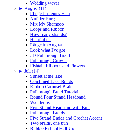
Wedding waves
►
August (11)
Pflege für feines Haar
Auf der Burg
Mix My Shampoo
Loops and Ribbon
How many strands?
Haarfarben
Länge im August
Look what I've got
3D Pullthrough Braid
Pullthrough Crowns
Fishtail, Ribbons and Flowers
►
Juli (14)
Sunset at the lake
Combined Lace-Braids
Ribbon Carousel Braid
Pullthrough Braid Tutorial
Round Four Strand Headband
Wanderlust
Five Strand Headband with Bun
Pullthrough Braids
Five Strand Braids and Crochet Accent
Two braids, one bun
Bubble Fishtail Half Up