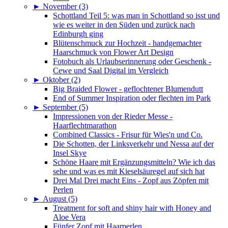
►
November (3)
Schottland Teil 5: was man in Schottland so isst und
wie es weiter in den Süden und zurück nach
Edinburgh ging
Blütenschmuck zur Hochzeit - handgemachter
Haarschmuck von Flower Art Design
Fotobuch als Urlaubserinnerung oder Geschenk -
Cewe und Saal Digital im Vergleich
►
Oktober (2)
Big Braided Flower - geflochtener Blumendutt
End of Summer Inspiration oder flechten im Park
►
September (5)
Impressionen von der Rieder Messe -
Haarflechtmarathon
Combined Classics - Frisur für Wies'n und Co.
Die Schotten, der Linksverkehr und Nessa auf der
Insel Skye
Schöne Haare mit Ergänzungsmitteln? Wie ich das
sehe und was es mit Kieselsäuregel auf sich hat
Drei Mal Drei macht Eins - Zopf aus Zöpfen mit
Perlen
►
August (5)
Treatment for soft and shiny hair with Honey and
Aloe Vera
Fünfer Zopf mit Haarperlen