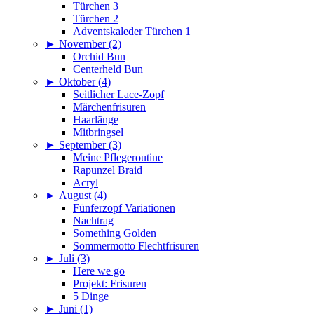
Türchen 3
Türchen 2
Adventskaleder Türchen 1
►
November (2)
Orchid Bun
Centerheld Bun
►
Oktober (4)
Seitlicher Lace-Zopf
Märchenfrisuren
Haarlänge
Mitbringsel
►
September (3)
Meine Pflegeroutine
Rapunzel Braid
Acryl
►
August (4)
Fünferzopf Variationen
Nachtrag
Something Golden
Sommermotto Flechtfrisuren
►
Juli (3)
Here we go
Projekt: Frisuren
5 Dinge
►
Juni (1)