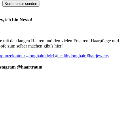
y, ich bin Nessa!
e mit den langen Haaren und den vielen Frisuren. Haarpflege und
pfe zum selber machen gibt’s hier!
apunzelontour
#
longhairedgirl
#
healthylonghair
#
hairjewelry
nstagram @haartraum