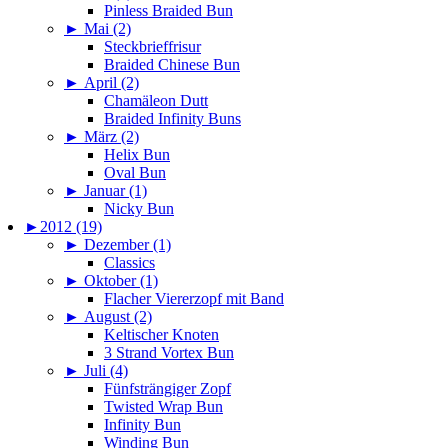
Pinless Braided Bun
►
Mai (2)
Steckbrieffrisur
Braided Chinese Bun
►
April (2)
Chamäleon Dutt
Braided Infinity Buns
►
März (2)
Helix Bun
Oval Bun
►
Januar (1)
Nicky Bun
►
2012 (19)
►
Dezember (1)
Classics
►
Oktober (1)
Flacher Viererzopf mit Band
►
August (2)
Keltischer Knoten
3 Strand Vortex Bun
►
Juli (4)
Fünfsträngiger Zopf
Twisted Wrap Bun
Infinity Bun
Winding Bun