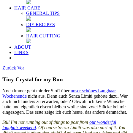
HAIR CARE
GENERAL TIPS
DIY RECIPES
HAIR CUTTING
ABOUT
LINKS
Zurück
Vor
Tiny Crystal for my Bun
Noch immer geht mir der Stoff über
unser schönes Langhaar
Wochenende
nicht aus. Denn auch Senza Limiti gehörte dazu. War
auch nicht anders zu erwarten, oder? Obwohl ich keine Wünsche
hatte und eigentlich eisern bleiben wollte sind zwei Stücke bei mir
eingezogen. Das erste zeige ich euch heute, das andere demnächst.
Still I’m not running out of things to post from
our wonderful
longhair weekend
. Of course Senza Limiti was also part of it. You
didn’t expect it otherwise, right? And even I had no wishes and did