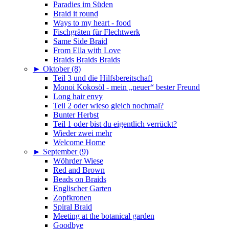
Paradies im Süden
Braid it round
Ways to my heart - food
Fischgräten für Flechtwerk
Same Side Braid
From Ella with Love
Braids Braids Braids
►
Oktober (8)
Teil 3 und die Hilfsbereitschaft
Monoi Kokosöl - mein „neuer“ bester Freund
Long hair envy
Teil 2 oder wieso gleich nochmal?
Bunter Herbst
Teil 1 oder bist du eigentlich verrückt?
Wieder zwei mehr
Welcome Home
►
September (9)
Wöhrder Wiese
Red and Brown
Beads on Braids
Englischer Garten
Zopfkronen
Spiral Braid
Meeting at the botanical garden
Goodbye