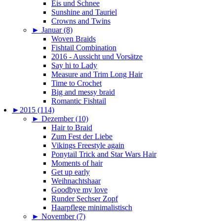
Eis und Schnee
Sunshine and Tauriel
Crowns and Twins
►
Januar (8)
Woven Braids
Fishtail Combination
2016 - Aussicht und Vorsätze
Say hi to Lady
Measure and Trim Long Hair
Time to Crochet
Big and messy braid
Romantic Fishtail
►
2015 (114)
►
Dezember (10)
Hair to Braid
Zum Fest der Liebe
Vikings Freestyle again
Ponytail Trick and Star Wars Hair
Moments of hair
Get up early
Weihnachtshaar
Goodbye my love
Runder Sechser Zopf
Haarpflege minimalistisch
►
November (7)