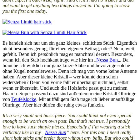
not want to get anything two things moved in. I’m going to show
you the first one today.
Es handelt sich nur um ein ganz kleines, schlichtes Stück. Eigentlich
nicht besonders genug, für einen eigenen Beitrag, oder? Nein, weit
gefehlt. Denn ich persönlich mag es manchmal dezent. Besonders,
wenn ich den Stab hochkant trage wie hier im „
Nessa Bun
„. Da
brauche ich wirklich nur ganz kurze Stäbe und bevorzuge solche
ohne Kugel normalerweise. Denn ich mag von vorne keine Antenne
haben. Aber dieser kleine Kristall – wer könnte dem schon
widerstehen? Denn von vorne fällt er überhaupt nicht auf, selbst
wenn er übersteht. Und auch die Holzfarbe passt gut zu meinen
Haaren. Super passend dazu sind außerdem meine Kristall Ohrringe
von
Teufelslocke
. Mit auffälligem Stab trage ich lieber unauffällige
Ohrringe. Aber hier dürfen die ruhig etwas funkeln.
It’s a very small and basic piece. You could think not even special
enough to be worth an own post. But that’s not true. I personally
love to have such simple pieces. Especially if I’m wearing a stick
vertically like in my „
Nessa Bun
“ here. For this bun I need really
short hair sticks and prefer those without any balls. But who could