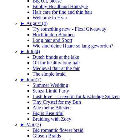
Big cut, please
Bubbly Headband Hairstyle
Hair care for fine and thin hair
Welcome to Hvar
►
August (4)
Try something new - Flexi Giveaway
Hoch in den Bäumen
Long hair and Sport
Wie sind deine Haare so lang geworden?
►
Juli (4)
Dutch braids at the lake
Oil for healthy long hair
Medieval flair at the fair
The simple braid
►
Juni (7)
Summer Wedding
Senza Limiti Party
Lush love – Leave-in für kuschelige Spitzen
Tiny Crystal for my Bun
Alle meine Bürsten
Big is Beautiful
Braiding with Zoey
►
Mai (7)
Big romantic flower braid
Gibson Braids