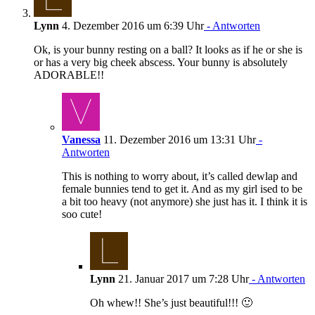
Lynn
4. Dezember 2016 um 6:39 Uhr
- Antworten
Ok, is your bunny resting on a ball? It looks as if he or she is
or has a very big cheek abscess. Your bunny is absolutely
ADORABLE!!
Vanessa
11. Dezember 2016 um 13:31 Uhr
-
Antworten
This is nothing to worry about, it’s called dewlap and
female bunnies tend to get it. And as my girl ised to be
a bit too heavy (not anymore) she just has it. I think it is
soo cute!
Lynn
21. Januar 2017 um 7:28 Uhr
- Antworten
Oh whew!! She’s just beautiful!!! 🙂