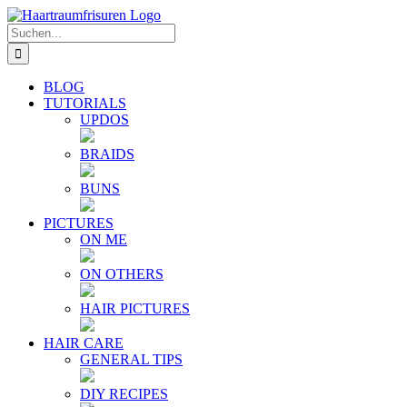
Zum
E-
YouTube
Instagram
Facebook
Twitter
Inhalt
Mail
Suche
springen
nach:
BLOG
TUTORIALS
UPDOS
BRAIDS
BUNS
PICTURES
ON ME
ON OTHERS
HAIR PICTURES
HAIR CARE
GENERAL TIPS
DIY RECIPES