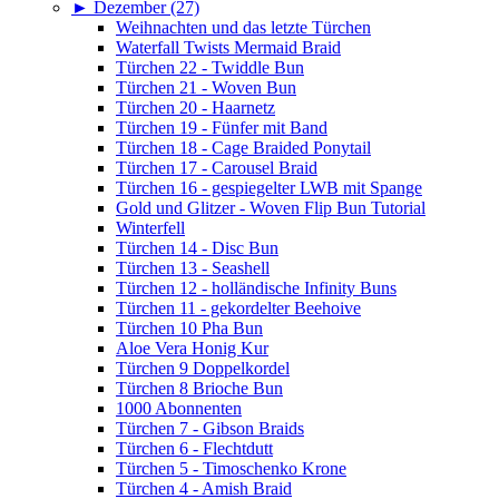
►
Dezember (27)
Weihnachten und das letzte Türchen
Waterfall Twists Mermaid Braid
Türchen 22 - Twiddle Bun
Türchen 21 - Woven Bun
Türchen 20 - Haarnetz
Türchen 19 - Fünfer mit Band
Türchen 18 - Cage Braided Ponytail
Türchen 17 - Carousel Braid
Türchen 16 - gespiegelter LWB mit Spange
Gold und Glitzer - Woven Flip Bun Tutorial
Winterfell
Türchen 14 - Disc Bun
Türchen 13 - Seashell
Türchen 12 - holländische Infinity Buns
Türchen 11 - gekordelter Beehoive
Türchen 10 Pha Bun
Aloe Vera Honig Kur
Türchen 9 Doppelkordel
Türchen 8 Brioche Bun
1000 Abonnenten
Türchen 7 - Gibson Braids
Türchen 6 - Flechtdutt
Türchen 5 - Timoschenko Krone
Türchen 4 - Amish Braid