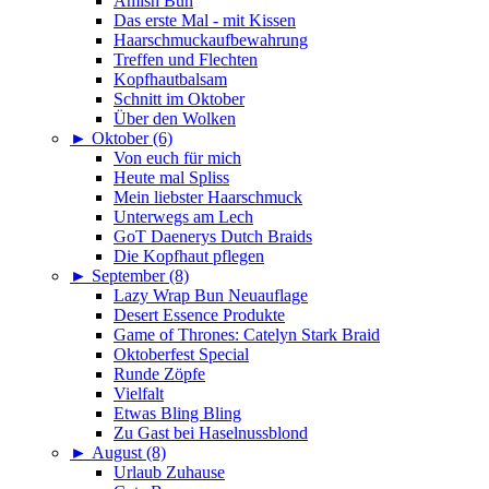
Amish Bun
Das erste Mal - mit Kissen
Haarschmuckaufbewahrung
Treffen und Flechten
Kopfhautbalsam
Schnitt im Oktober
Über den Wolken
►
Oktober (6)
Von euch für mich
Heute mal Spliss
Mein liebster Haarschmuck
Unterwegs am Lech
GoT Daenerys Dutch Braids
Die Kopfhaut pflegen
►
September (8)
Lazy Wrap Bun Neuauflage
Desert Essence Produkte
Game of Thrones: Catelyn Stark Braid
Oktoberfest Special
Runde Zöpfe
Vielfalt
Etwas Bling Bling
Zu Gast bei Haselnussblond
►
August (8)
Urlaub Zuhause