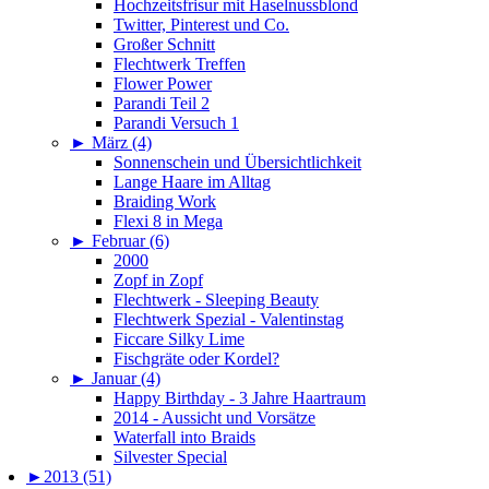
Hochzeitsfrisur mit Haselnussblond
Twitter, Pinterest und Co.
Großer Schnitt
Flechtwerk Treffen
Flower Power
Parandi Teil 2
Parandi Versuch 1
►
März (4)
Sonnenschein und Übersichtlichkeit
Lange Haare im Alltag
Braiding Work
Flexi 8 in Mega
►
Februar (6)
2000
Zopf in Zopf
Flechtwerk - Sleeping Beauty
Flechtwerk Spezial - Valentinstag
Ficcare Silky Lime
Fischgräte oder Kordel?
►
Januar (4)
Happy Birthday - 3 Jahre Haartraum
2014 - Aussicht und Vorsätze
Waterfall into Braids
Silvester Special
►
2013 (51)