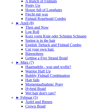
A Bunch of Fishtails
Pretty Up
House full of Longhairs
Flecht mir was
Fishtail Ropebraid Combo
►
April (8)
Then and Now
Log Roll
Kurz vorm Knie oder Schnipp Schnapp
Spring is in the hair
English Tieback and Fishtail Combo
Cut your own hair.
Bärenohren
Getting a Five Strand Braid
►
März (7)
Haarnadeln - was und wofür?
Warrior Half Up
Bubbly Fishtail Combination
Hair fails
Momentaufnahme: Pony
Hybrid Braid
Wet hair don't care?
►
Februar (5)
Äpfel und Birnen
Crown Braid