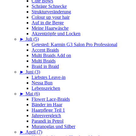
Cute Bows
Schräge Schnecke
Strukturveränderung
Colour up your hair
Auf in die Berge
Meine Haarwäsche
Akzentzöpfe und Locken
►
Juli (5)
Getested: Karmin G3 Salon Pro Professional
Accent Braids
Multi Braids Add on
Multi Braids
Braid in Braid
►
Juni (3)
Liebstes Leave-in
Nessa Bun
Lebenszeichen
►
Mai (6)
Flower Lace-Braids
Bänder im Haar
Haarpflege Teil 1
Jahresvergleich
Parandi in Petrol
Muranoglas und Silber
►
April (7)