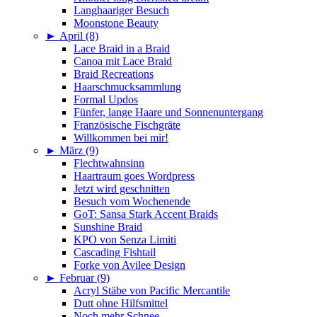
Langhaariger Besuch
Moonstone Beauty
►
April (8)
Lace Braid in a Braid
Canoa mit Lace Braid
Braid Recreations
Haarschmucksammlung
Formal Updos
Fünfer, lange Haare und Sonnenuntergang
Französische Fischgräte
Willkommen bei mir!
►
März (9)
Flechtwahnsinn
Haartraum goes Wordpress
Jetzt wird geschnitten
Besuch vom Wochenende
GoT: Sansa Stark Accent Braids
Sunshine Braid
KPO von Senza Limiti
Cascading Fishtail
Forke von Avilee Design
►
Februar (9)
Acryl Stäbe von Pacific Mercantile
Dutt ohne Hilfsmittel
Noch mehr Schnee