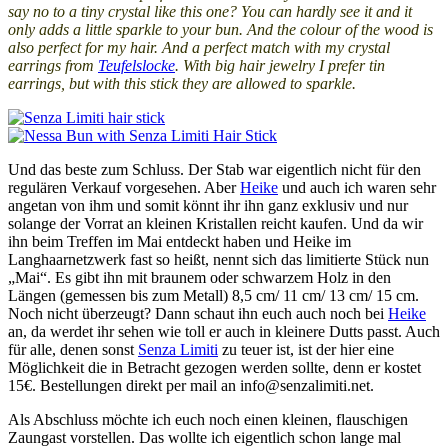
say no to a tiny crystal like this one? You can hardly see it and it
only adds a little sparkle to your bun. And the colour of the wood is
also perfect for my hair. And a perfect match with my crystal
earrings from
Teufelslocke
. With big hair jewelry I prefer tin
earrings, but with this stick they are allowed to sparkle.
Und das beste zum Schluss. Der Stab war eigentlich nicht für den
regulären Verkauf vorgesehen. Aber
Heike
und auch ich waren sehr
angetan von ihm und somit könnt ihr ihn ganz exklusiv und nur
solange der Vorrat an kleinen Kristallen reicht kaufen. Und da wir
ihn beim Treffen im Mai entdeckt haben und Heike im
Langhaarnetzwerk fast so heißt, nennt sich das limitierte Stück nun
„Mai“. Es gibt ihn mit braunem oder schwarzem Holz in den
Längen (gemessen bis zum Metall) 8,5 cm/ 11 cm/ 13 cm/ 15 cm.
Noch nicht überzeugt? Dann schaut ihn euch auch noch bei
Heike
an, da werdet ihr sehen wie toll er auch in kleinere Dutts passt. Auch
für alle, denen sonst
Senza Limiti
zu teuer ist, ist der hier eine
Möglichkeit die in Betracht gezogen werden sollte, denn er kostet
15€. Bestellungen direkt per mail an info@senzalimiti.net.
Als Abschluss möchte ich euch noch einen kleinen, flauschigen
Zaungast vorstellen. Das wollte ich eigentlich schon lange mal