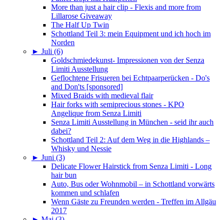
More than just a hair clip - Flexis and more from
Lillarose Giveaway
The Half Up Twin
Schottland Teil 3: mein Equipment und ich hoch im
Norden
►
Juli (6)
Goldschmiedekunst- Impressionen von der Senza
Limiti Ausstellung
Geflochtene Frisueren bei Echtpaarperücken - Do's
and Don'ts [sponsored]
Mixed Braids with medieval flair
Hair forks with semiprecious stones - KPO
Angelique from Senza Limiti
Senza Limiti Ausstellung in München - seid ihr auch
dabei?
Schottland Teil 2: Auf dem Weg in die Highlands –
Whisky und Nessie
►
Juni (3)
Delicate Flower Hairstick from Senza Limiti - Long
hair bun
Auto, Bus oder Wohnmobil – in Schottland vorwärts
kommen und schlafen
Wenn Gäste zu Freunden werden - Treffen im Allgäu
2017
►
Mai (3)