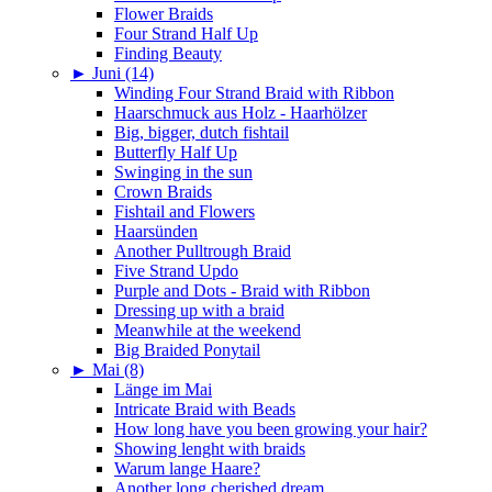
Flower Braids
Four Strand Half Up
Finding Beauty
►
Juni (14)
Winding Four Strand Braid with Ribbon
Haarschmuck aus Holz - Haarhölzer
Big, bigger, dutch fishtail
Butterfly Half Up
Swinging in the sun
Crown Braids
Fishtail and Flowers
Haarsünden
Another Pulltrough Braid
Five Strand Updo
Purple and Dots - Braid with Ribbon
Dressing up with a braid
Meanwhile at the weekend
Big Braided Ponytail
►
Mai (8)
Länge im Mai
Intricate Braid with Beads
How long have you been growing your hair?
Showing lenght with braids
Warum lange Haare?
Another long cherished dream