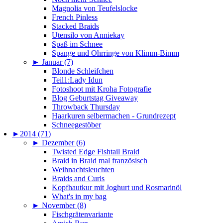
Magnolia von Teufelslocke
French Pinless
Stacked Braids
Utensilo von Anniekay
Spaß im Schnee
Spange und Ohrringe von Klimm-Bimm
►
Januar (7)
Blonde Schleifchen
Teil1:Lady Idun
Fotoshoot mit Kroha Fotografie
Blog Geburtstag Giveaway
Throwback Thursday
Haarkuren selbermachen - Grundrezept
Schneegestöber
►
2014 (71)
►
Dezember (6)
Twisted Edge Fishtail Braid
Braid in Braid mal französisch
Weihnachtsleuchten
Braids and Curls
Kopfhautkur mit Joghurt und Rosmarinöl
What's in my bag
►
November (8)
Fischgrätenvariante