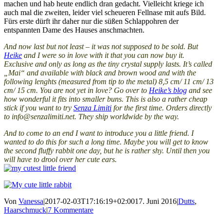
machen und hab heute endlich dran gedacht. Vielleicht kriege ich
auch mal die zweiten, leider viel scheueren Fellnase mit aufs Bild.
Fürs erste dürft ihr daher nur die süßen Schlappohren der
entspannten Dame des Hauses anschmachten.
And now last but not least – it was not supposed to be sold. But
Heike
and I were so in love with it that you can now buy it.
Exclusive and only as long as the tiny crystal supply lasts. It’s called
„Mai“ and available with black and brown wood and with the
following lenghts (measured from tip to the metal) 8,5 cm/ 11 cm/ 13
cm/ 15 cm. You are not yet in love? Go over to
Heike’s blog
and see
how wonderful it fits into smaller buns. This is also a rather cheap
stick if you want to try
Senza Limiti
for the first time. Orders directly
to info@senzalimiti.net. They ship worldwide by the way.
And to come to an end I want to introduce you a little friend. I
wanted to do this for such a long time. Maybe you will get to know
the second fluffy rabbit one day, but he is rather shy. Until then you
will have to drool over her cute ears.
Von
Vanessa
|
2017-02-03T17:16:19+02:00
17. Juni 2016
|
Dutts
,
Haarschmuck
|
7 Kommentare