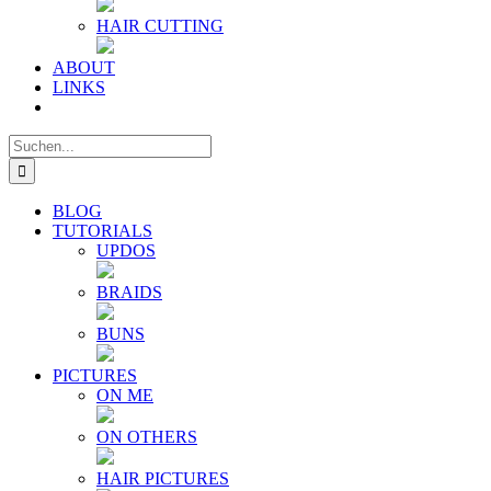
HAIR CUTTING
ABOUT
LINKS
Suche
nach:
BLOG
TUTORIALS
UPDOS
BRAIDS
BUNS
PICTURES
ON ME
ON OTHERS
HAIR PICTURES