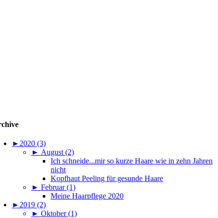
chive
►
2020 (3)
►
August (2)
Ich schneide...mir so kurze Haare wie in zehn Jahren
nicht
Kopfhaut Peeling für gesunde Haare
►
Februar (1)
Meine Haarpflege 2020
►
2019 (2)
►
Oktober (1)