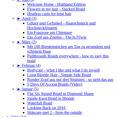
Welcome Home - Highland Edition
Flowers in my hair - Stacked Braid
Heatless curls for long hair
►
April (3)
Glitzer und Gefunkel - Haarschmuck und
Hochsteckfrisuren
Ein Franzose am Chiemsee
Ein Zopf aus Zöpfen - The3x3Twin
►
März (2)
Mit 100 Bürstenstrichen am Tag zu gesundem und
schönem Haar
Pullthrough Braids everywhere - how to vary this
braid
►
Februar (4)
Bodycare - what I like and what I do myself
Long Blonde Hair - Simple Side Braid
Runder Zopf aus nur drei Strängen - so sieht das aus
5 Days Of Accent Braids [Video]
►
Januar (5)
Flat Six Strand Braid in Diamond Shape
Single Knot Braid in Blonde
Waterfall Braid
Looking Back on 2016
Skincare part 2 - from the outside