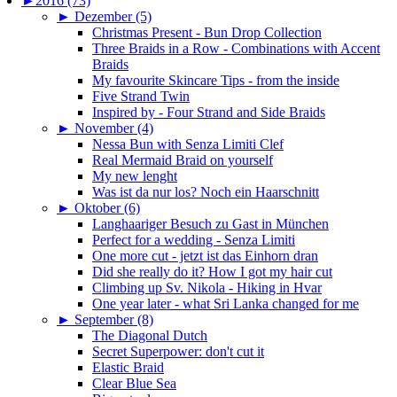
►
2016 (73)
►
Dezember (5)
Christmas Present - Bun Drop Collection
Three Braids in a Row - Combinations with Accent
Braids
My favourite Skincare Tips - from the inside
Five Strand Twin
Inspired by - Four Strand and Side Braids
►
November (4)
Nessa Bun with Senza Limiti Clef
Real Mermaid Braid on yourself
My new lenght
Was ist da nur los? Noch ein Haarschnitt
►
Oktober (6)
Langhaariger Besuch zu Gast in München
Perfect for a wedding - Senza Limiti
One more cut - jetzt ist das Einhorn dran
Did she really do it? How I got my hair cut
Climbing up Sv. Nikola - Hiking in Hvar
One year later - what Sri Lanka changed for me
►
September (8)
The Diagonal Dutch
Secret Superpower: don't cut it
Elastic Braid
Clear Blue Sea