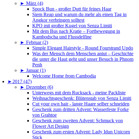
►
März (4)
Spock Bun - großer Dutt für feines Haar
Siem Reap und warum du mehr als einen Tag in
Angkor verbringen solltest
KPO mit großer Kugel von Senza Limiti
Mit dem Bus nach Kratie – Fortbewegung in
Kambodscha und Flussdelfine
►
Februar (2)
Simple Elegant Hairstyle - Round Fourstrand Updo
Was der Mensch dem Menschen antut – Geschichte
die unter die Haut geht und unser Besuch in Phnom
Penh
►
Januar (1)
Welcome Home from Cambodia
►
2017 (47)
►
Dezember (6)
Unterwegs mit dem Rucksack - meine Packliste
Weihnachtsgeschenk: Blütenstab von Senza Limiti
Cut your own hair - lange Haare selber schneiden
Geschenk zum dritten Advent: Wasserfeste Forke
von Grahtoe
Geschenk zum zweiten Advent: Schmuck von
Flower Art Design
Geschenk zum ersten Advent: Lady Idun Unicorn
Stick