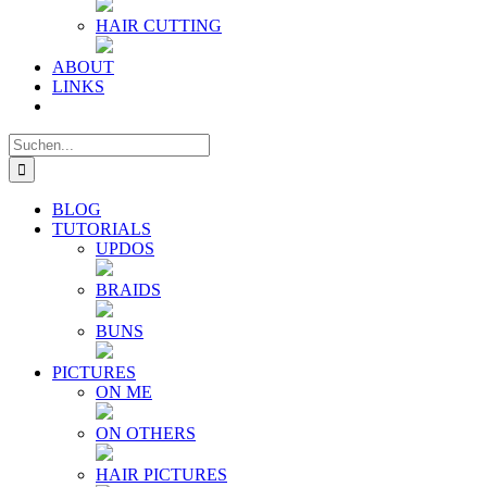
HAIR CUTTING
ABOUT
LINKS
Suche
nach:
BLOG
TUTORIALS
UPDOS
BRAIDS
BUNS
PICTURES
ON ME
ON OTHERS
HAIR PICTURES