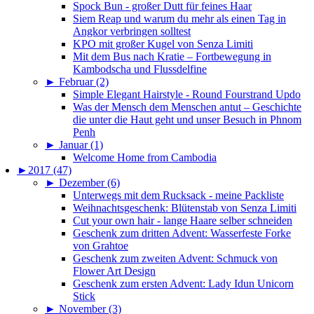
Spock Bun - großer Dutt für feines Haar
Siem Reap und warum du mehr als einen Tag in
Angkor verbringen solltest
KPO mit großer Kugel von Senza Limiti
Mit dem Bus nach Kratie – Fortbewegung in
Kambodscha und Flussdelfine
►
Februar (2)
Simple Elegant Hairstyle - Round Fourstrand Updo
Was der Mensch dem Menschen antut – Geschichte
die unter die Haut geht und unser Besuch in Phnom
Penh
►
Januar (1)
Welcome Home from Cambodia
►
2017 (47)
►
Dezember (6)
Unterwegs mit dem Rucksack - meine Packliste
Weihnachtsgeschenk: Blütenstab von Senza Limiti
Cut your own hair - lange Haare selber schneiden
Geschenk zum dritten Advent: Wasserfeste Forke
von Grahtoe
Geschenk zum zweiten Advent: Schmuck von
Flower Art Design
Geschenk zum ersten Advent: Lady Idun Unicorn
Stick
►
November (3)