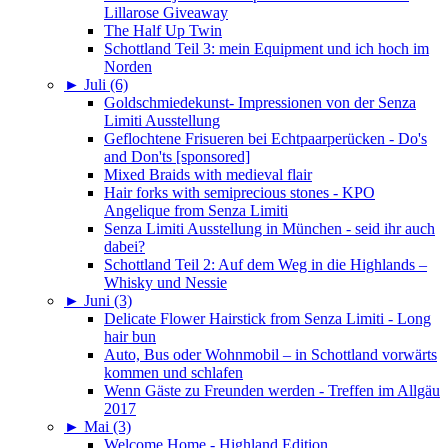
Lillarose Giveaway
The Half Up Twin
Schottland Teil 3: mein Equipment und ich hoch im
Norden
►
Juli (6)
Goldschmiedekunst- Impressionen von der Senza
Limiti Ausstellung
Geflochtene Frisueren bei Echtpaarperücken - Do's
and Don'ts [sponsored]
Mixed Braids with medieval flair
Hair forks with semiprecious stones - KPO
Angelique from Senza Limiti
Senza Limiti Ausstellung in München - seid ihr auch
dabei?
Schottland Teil 2: Auf dem Weg in die Highlands –
Whisky und Nessie
►
Juni (3)
Delicate Flower Hairstick from Senza Limiti - Long
hair bun
Auto, Bus oder Wohnmobil – in Schottland vorwärts
kommen und schlafen
Wenn Gäste zu Freunden werden - Treffen im Allgäu
2017
►
Mai (3)
Welcome Home - Highland Edition