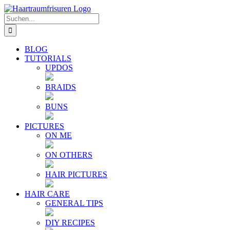
Zum
E-
YouTube
Instagram
Facebook
Twitter
Inhalt
Mail
Suche
springen
nach:
BLOG
TUTORIALS
UPDOS
BRAIDS
BUNS
PICTURES
ON ME
ON OTHERS
HAIR PICTURES
HAIR CARE
GENERAL TIPS
DIY RECIPES