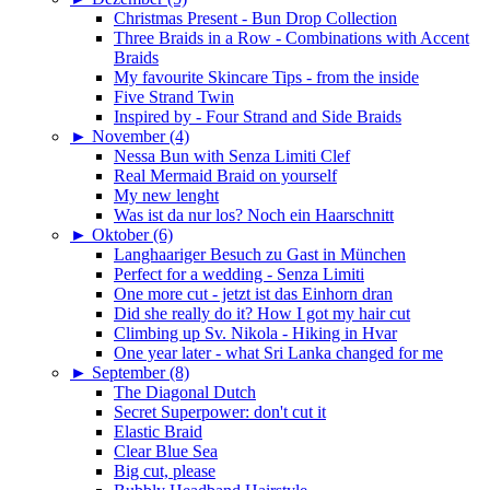
Christmas Present - Bun Drop Collection
Three Braids in a Row - Combinations with Accent
Braids
My favourite Skincare Tips - from the inside
Five Strand Twin
Inspired by - Four Strand and Side Braids
►
November (4)
Nessa Bun with Senza Limiti Clef
Real Mermaid Braid on yourself
My new lenght
Was ist da nur los? Noch ein Haarschnitt
►
Oktober (6)
Langhaariger Besuch zu Gast in München
Perfect for a wedding - Senza Limiti
One more cut - jetzt ist das Einhorn dran
Did she really do it? How I got my hair cut
Climbing up Sv. Nikola - Hiking in Hvar
One year later - what Sri Lanka changed for me
►
September (8)
The Diagonal Dutch
Secret Superpower: don't cut it
Elastic Braid
Clear Blue Sea
Big cut, please