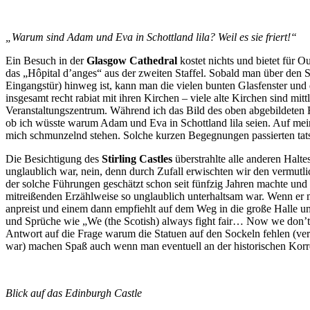
„Warum sind Adam und Eva in Schottland lila? Weil es sie friert!“
Ein Besuch in der
Glasgow Cathedral
kostet nichts und bietet für O
das „Hôpital d’anges“ aus der zweiten Staffel. Sobald man über den S
Eingangstür) hinweg ist, kann man die vielen bunten Glasfenster und 
insgesamt recht rabiat mit ihren Kirchen – viele alte Kirchen sind mi
Veranstaltungszentrum. Während ich das Bild des oben abgebildeten 
ob ich wüsste warum Adam und Eva in Schottland lila seien. Auf mein 
mich schmunzelnd stehen. Solche kurzen Begegnungen passierten tat
Die Besichtigung des
Stirling Castles
überstrahlte alle anderen Halte
unglaublich war, nein, denn durch Zufall erwischten wir den vermutli
der solche Führungen geschätzt schon seit fünfzig Jahren machte und
mitreißenden Erzählweise so unglaublich unterhaltsam war. Wenn er m
anpreist und einem dann empfiehlt auf dem Weg in die große Halle u
und Sprüche wie „We (the Scotish) always fight fair… Now we don’t!
Antwort auf die Frage warum die Statuen auf den Sockeln fehlen (vermu
war) machen Spaß auch wenn man eventuell an der historischen Korrek
Blick auf das Edinburgh Castle