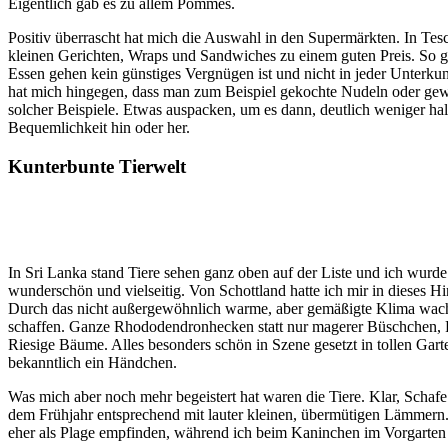
Eigentlich gab es zu allem Pommes.
Positiv überrascht hat mich die Auswahl in den Supermärkten. In Tes
kleinen Gerichten, Wraps und Sandwiches zu einem guten Preis. So ges
Essen gehen kein günstiges Vergnügen ist und nicht in jeder Unterku
hat mich hingegen, dass man zum Beispiel gekochte Nudeln oder gew
solcher Beispiele. Etwas auspacken, um es dann, deutlich weniger hal
Bequemlichkeit hin oder her.
Kunterbunte Tierwelt
In Sri Lanka stand Tiere sehen ganz oben auf der Liste und ich wurde
wunderschön und vielseitig. Von Schottland hatte ich mir in dieses Hi
Durch das nicht außergewöhnlich warme, aber gemäßigte Klima wachse
schaffen. Ganze Rhododendronhecken statt nur magerer Büschchen, P
Riesige Bäume. Alles besonders schön in Szene gesetzt in tollen Gart
bekanntlich ein Händchen.
Was mich aber noch mehr begeistert hat waren die Tiere. Klar, Schafe
dem Frühjahr entsprechend mit lauter kleinen, übermütigen Lämmern.
eher als Plage empfinden, während ich beim Kaninchen im Vorgarten d