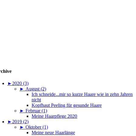
chive
►
2020 (3)
►
August (2)
Ich schneide...mir so kurze Haare wie in zehn Jahren
nicht
Kopfhaut Peeling für gesunde Haare
►
Februar (1)
Meine Haarpflege 2020
►
2019 (2)
►
Oktober (1)
Meine neue Haarlänge