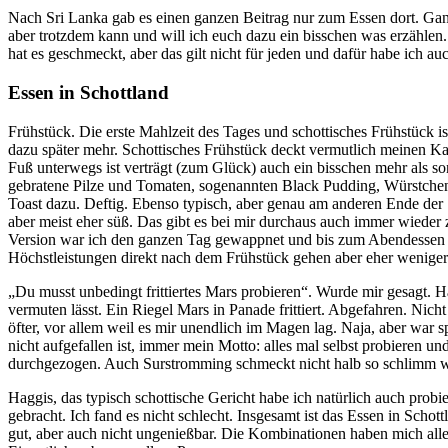
Nach Sri Lanka gab es einen ganzen Beitrag nur zum Essen dort. Ganz 
aber trotzdem kann und will ich euch dazu ein bisschen was erzählen.
hat es geschmeckt, aber das gilt nicht für jeden und dafür habe ich au
Essen in Schottland
Frühstück. Die erste Mahlzeit des Tages und schottisches Frühstück 
dazu später mehr. Schottisches Frühstück deckt vermutlich meinen Ka
Fuß unterwegs ist verträgt (zum Glück) auch ein bisschen mehr als sons
gebratene Pilze und Tomaten, sogenannten Black Pudding, Würstchen
Toast dazu. Deftig. Ebenso typisch, aber genau am anderen Ende der 
aber meist eher süß. Das gibt es bei mir durchaus auch immer wieder z
Version war ich den ganzen Tag gewappnet und bis zum Abendessen sat
Höchstleistungen direkt nach dem Frühstück gehen aber eher weniger
„Du musst unbedingt frittiertes Mars probieren“. Wurde mir gesagt.
vermuten lässt. Ein Riegel Mars in Panade frittiert. Abgefahren. Nicht
öfter, vor allem weil es mir unendlich im Magen lag. Naja, aber war s
nicht aufgefallen ist, immer mein Motto: alles mal selbst probieren u
durchgezogen. Auch Surstromming schmeckt nicht halb so schlimm wie
Haggis, das typisch schottische Gericht habe ich natürlich auch prob
gebracht. Ich fand es nicht schlecht. Insgesamt ist das Essen in Schott
gut, aber auch nicht ungenießbar. Die Kombinationen haben mich al