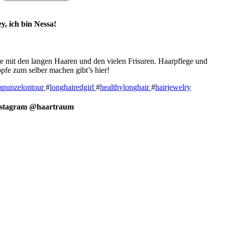
y, ich bin Nessa!
e mit den langen Haaren und den vielen Frisuren. Haarpflege und
pfe zum selber machen gibt’s hier!
apunzelontour
#
longhairedgirl
#
healthylonghair
#
hairjewelry
nstagram @haartraum