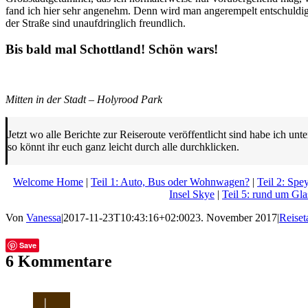
fand ich hier sehr angenehm. Denn wird man angerempelt entschuldigt
der Straße sind unaufdringlich freundlich.
Bis bald mal Schottland! Schön wars!
Mitten in der Stadt – Holyrood Park
Jetzt wo alle Berichte zur Reiseroute veröffentlicht sind habe ich unt
so könnt ihr euch ganz leicht durch alle durchklicken.
Welcome Home
|
Teil 1: Auto, Bus oder Wohnwagen?
|
Teil 2: Spe
Insel Skye
|
Teil 5: rund um G
Von
Vanessa
|
2017-11-23T10:43:16+02:00
23. November 2017
|
Reise
Facebook
Twitter
Tumblr
E-
Save
Mail
6 Kommentare