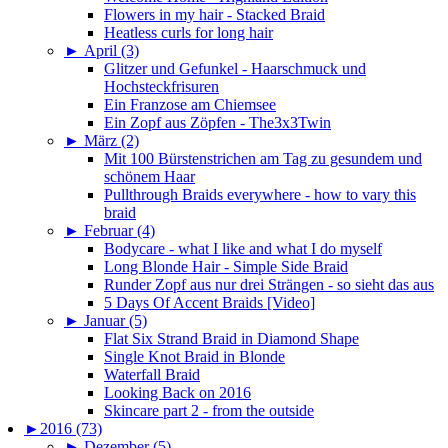
Flowers in my hair - Stacked Braid
Heatless curls for long hair
►
April (3)
Glitzer und Gefunkel - Haarschmuck und
Hochsteckfrisuren
Ein Franzose am Chiemsee
Ein Zopf aus Zöpfen - The3x3Twin
►
März (2)
Mit 100 Bürstenstrichen am Tag zu gesundem und
schönem Haar
Pullthrough Braids everywhere - how to vary this
braid
►
Februar (4)
Bodycare - what I like and what I do myself
Long Blonde Hair - Simple Side Braid
Runder Zopf aus nur drei Strängen - so sieht das aus
5 Days Of Accent Braids [Video]
►
Januar (5)
Flat Six Strand Braid in Diamond Shape
Single Knot Braid in Blonde
Waterfall Braid
Looking Back on 2016
Skincare part 2 - from the outside
►
2016 (73)
►
Dezember (5)