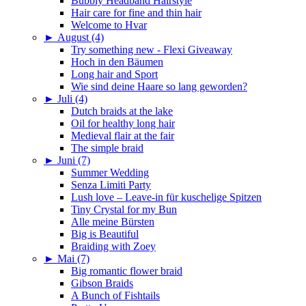
Bubbly Headband Hairstyle
Hair care for fine and thin hair
Welcome to Hvar
►
August (4)
Try something new - Flexi Giveaway
Hoch in den Bäumen
Long hair and Sport
Wie sind deine Haare so lang geworden?
►
Juli (4)
Dutch braids at the lake
Oil for healthy long hair
Medieval flair at the fair
The simple braid
►
Juni (7)
Summer Wedding
Senza Limiti Party
Lush love – Leave-in für kuschelige Spitzen
Tiny Crystal for my Bun
Alle meine Bürsten
Big is Beautiful
Braiding with Zoey
►
Mai (7)
Big romantic flower braid
Gibson Braids
A Bunch of Fishtails