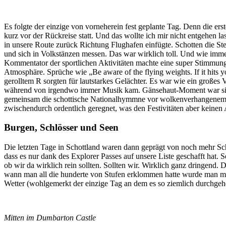
Es folgte der einzige von vorneherein fest geplante Tag. Denn die ers
kurz vor der Rückreise statt. Und das wollte ich mir nicht entgehen 
in unsere Route zurück Richtung Flughafen einfügte. Schotten die St
und sich in Volkstänzen messen. Das war wirklich toll. Und wie immer
Kommentator der sportlichen Aktivitäten machte eine super Stimmung 
Atmosphäre. Sprüche wie „Be aware of the flying weights. If it hits 
gerolltem R sorgten für lautstarkes Gelächter. Es war wie ein großes 
während von irgendwo immer Musik kam. Gänsehaut-Moment war siche
gemeinsam die schottische Nationalhymmne vor wolkenverhangenem, 
zwischendurch ordentlich geregnet, was den Festivitäten aber keinen 
Burgen, Schlösser und Seen
Die letzten Tage in Schottland waren dann geprägt von noch mehr Sc
dass es nur dank des Explorer Passes auf unsere Liste geschafft hat. 
ob wir da wirklich rein sollten. Sollten wir. Wirklich ganz dringend.
wann man all die hunderte von Stufen erklommen hatte wurde man mit
Wetter (wohlgemerkt der einzige Tag an dem es so ziemlich durchgeh
Mitten im Dumbarton Castle