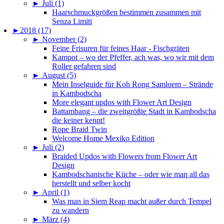
►
Juli (1)
Haarschmuckgrößen bestimmen zusammen mit
Senza Limiti
►
2018 (17)
►
November (2)
Feine Frisuren für feines Haar - Fischgräten
Kampot – wo der Pfeffer, ach was, wo wir mit dem
Roller gefahren sind
►
August (5)
Mein Inselguide für Koh Rong Samloem – Strände
in Kambodscha
More elegant updos with Flower Art Design
Battambang – die zweitgrößte Stadt in Kambodscha
die keiner kennt!
Rope Braid Twin
Welcome Home Mexiko Edition
►
Juli (2)
Braided Updos with Flowers from Flower Art
Design
Kambodschanische Küche – oder wie man all das
herstellt und selber kocht
►
April (1)
Was man in Siem Reap macht außer durch Tempel
zu wandern
►
März (4)