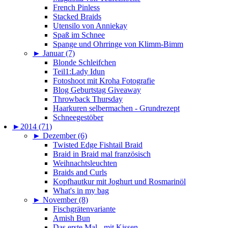
French Pinless
Stacked Braids
Utensilo von Anniekay
Spaß im Schnee
Spange und Ohrringe von Klimm-Bimm
►
Januar (7)
Blonde Schleifchen
Teil1:Lady Idun
Fotoshoot mit Kroha Fotografie
Blog Geburtstag Giveaway
Throwback Thursday
Haarkuren selbermachen - Grundrezept
Schneegestöber
►
2014 (71)
►
Dezember (6)
Twisted Edge Fishtail Braid
Braid in Braid mal französisch
Weihnachtsleuchten
Braids and Curls
Kopfhautkur mit Joghurt und Rosmarinöl
What's in my bag
►
November (8)
Fischgrätenvariante
Amish Bun
Das erste Mal - mit Kissen