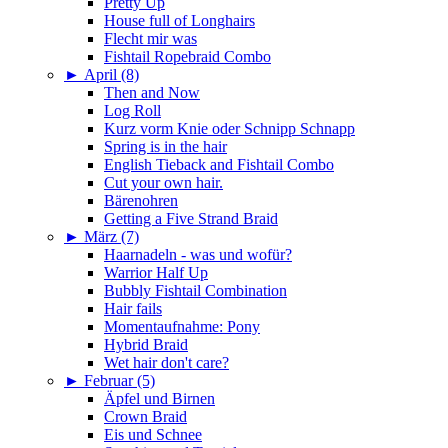
Pretty Up
House full of Longhairs
Flecht mir was
Fishtail Ropebraid Combo
►
April (8)
Then and Now
Log Roll
Kurz vorm Knie oder Schnipp Schnapp
Spring is in the hair
English Tieback and Fishtail Combo
Cut your own hair.
Bärenohren
Getting a Five Strand Braid
►
März (7)
Haarnadeln - was und wofür?
Warrior Half Up
Bubbly Fishtail Combination
Hair fails
Momentaufnahme: Pony
Hybrid Braid
Wet hair don't care?
►
Februar (5)
Äpfel und Birnen
Crown Braid
Eis und Schnee