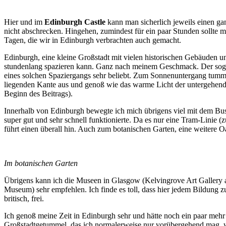
Hier und im
Edinburgh Castle
kann man sicherlich jeweils einen g
nicht abschrecken. Hingehen, zumindest für ein paar Stunden sollte m
Tagen, die wir in Edinburgh verbrachten auch gemacht.
Edinburgh, eine kleine Großstadt mit vielen historischen Gebäuden u
stundenlang spazieren kann. Ganz nach meinem Geschmack. Der sogena
eines solchen Spaziergangs sehr beliebt. Zum Sonnenuntergang tummel
liegenden Kante aus und genoß wie das warme Licht der untergehende
Beginn des Beitrags).
Innerhalb von Edinburgh bewegte ich mich übrigens viel mit dem Bus
super gut und sehr schnell funktionierte. Da es nur eine Tram-Linie (
führt einen überall hin. Auch zum botanischen Garten, eine weitere Oa
Im botanischen Garten
Übrigens kann ich die Museen in Glasgow (Kelvingrove Art Gallery
Museum) sehr empfehlen. Ich finde es toll, dass hier jedem Bildung zu
britisch, frei.
Ich genoß meine Zeit in Edinburgh sehr und hätte noch ein paar meh
Großstadtgetummel, das ich normalerweise nur vorübergehend mag, 