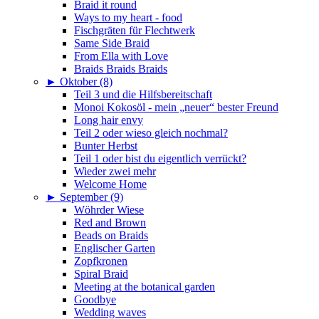
Braid it round
Ways to my heart - food
Fischgräten für Flechtwerk
Same Side Braid
From Ella with Love
Braids Braids Braids
►
Oktober (8)
Teil 3 und die Hilfsbereitschaft
Monoi Kokosöl - mein „neuer“ bester Freund
Long hair envy
Teil 2 oder wieso gleich nochmal?
Bunter Herbst
Teil 1 oder bist du eigentlich verrückt?
Wieder zwei mehr
Welcome Home
►
September (9)
Wöhrder Wiese
Red and Brown
Beads on Braids
Englischer Garten
Zopfkronen
Spiral Braid
Meeting at the botanical garden
Goodbye
Wedding waves