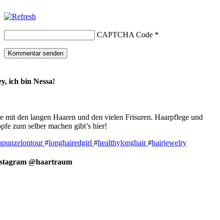
CAPTCHA Code
*
y, ich bin Nessa!
e mit den langen Haaren und den vielen Frisuren. Haarpflege und
pfe zum selber machen gibt’s hier!
apunzelontour
#
longhairedgirl
#
healthylonghair
#
hairjewelry
nstagram @haartraum