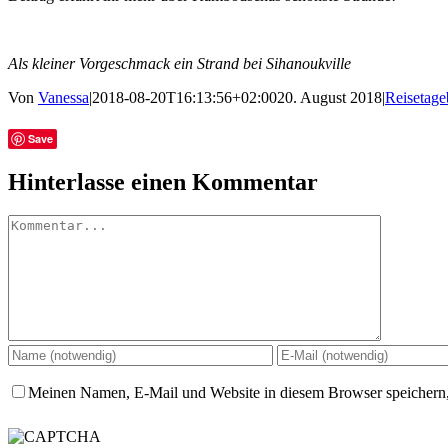
Als kleiner Vorgeschmack ein Strand bei Sihanoukville
Von
Vanessa
|
2018-08-20T16:13:56+02:00
20. August 2018
|
Reisetag
Facebook
Twitter
Tumblr
E-
Save
Mail
Hinterlasse einen Kommentar
Kommentar
Meinen Namen, E-Mail und Website in diesem Browser speichern,