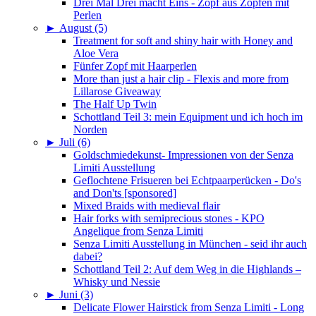
Drei Mal Drei macht Eins - Zopf aus Zöpfen mit
Perlen
►
August (5)
Treatment for soft and shiny hair with Honey and
Aloe Vera
Fünfer Zopf mit Haarperlen
More than just a hair clip - Flexis and more from
Lillarose Giveaway
The Half Up Twin
Schottland Teil 3: mein Equipment und ich hoch im
Norden
►
Juli (6)
Goldschmiedekunst- Impressionen von der Senza
Limiti Ausstellung
Geflochtene Frisueren bei Echtpaarperücken - Do's
and Don'ts [sponsored]
Mixed Braids with medieval flair
Hair forks with semiprecious stones - KPO
Angelique from Senza Limiti
Senza Limiti Ausstellung in München - seid ihr auch
dabei?
Schottland Teil 2: Auf dem Weg in die Highlands –
Whisky und Nessie
►
Juni (3)
Delicate Flower Hairstick from Senza Limiti - Long