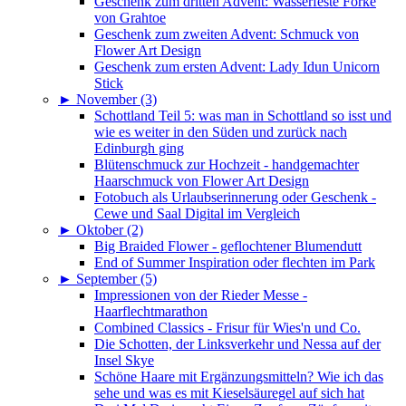
Geschenk zum dritten Advent: Wasserfeste Forke
von Grahtoe
Geschenk zum zweiten Advent: Schmuck von
Flower Art Design
Geschenk zum ersten Advent: Lady Idun Unicorn
Stick
►
November (3)
Schottland Teil 5: was man in Schottland so isst und
wie es weiter in den Süden und zurück nach
Edinburgh ging
Blütenschmuck zur Hochzeit - handgemachter
Haarschmuck von Flower Art Design
Fotobuch als Urlaubserinnerung oder Geschenk -
Cewe und Saal Digital im Vergleich
►
Oktober (2)
Big Braided Flower - geflochtener Blumendutt
End of Summer Inspiration oder flechten im Park
►
September (5)
Impressionen von der Rieder Messe -
Haarflechtmarathon
Combined Classics - Frisur für Wies'n und Co.
Die Schotten, der Linksverkehr und Nessa auf der
Insel Skye
Schöne Haare mit Ergänzungsmitteln? Wie ich das
sehe und was es mit Kieselsäuregel auf sich hat