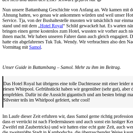
Nun unsere Battambang Geschichte von Anfang an. Wir kamen mit de
Ahnung hatten, wo genau wir ankommen würden und weil unser Hotel 
Service. Tja, von der Bushaltestelle mussten wir tatsächlich nur einm
stand und mit dem „
Hotel Royal
“ Schild gewackelt hat. Es warten näm
bringen einen gerne kostenlos zum Hotel, wussten wir vorher auch nich
ihnen macht. Wir haben unseren Fahrer dann auch gleich engagiert. De
hatte ein abgefahrenes Tuk Tuk. Wendy. Wir verbrachten also den N
Vormittag mit
Samol
.
Unser Guide in Battambang – Samol. Mehr zu ihm im Beitrag.
Das Hotel Royal hat übrigens eine tolle Dachterasse mit einer leider
riesen Whirpool. Gefrühstückt haben wir gegenüber (sehr gut), aber d
empfehlen. Dafür ist die Aussicht gigantisch und am besten bringt ma
Silvester teils im Whirlpool gefeiert, sehr cool!
Im Laufe dieser Zeit erfuhren wir, dass Samol gerne richtig professi
dass er verrückt ist nach Fledermäusen und auch sonst ein lustiger Kerl
Zweifel mit Zaubertricks) und wir hatten eine echt gute Zeit, auch we
die zweitgrößte Stadt in Kambodscha, die überraschender Weise kaum 