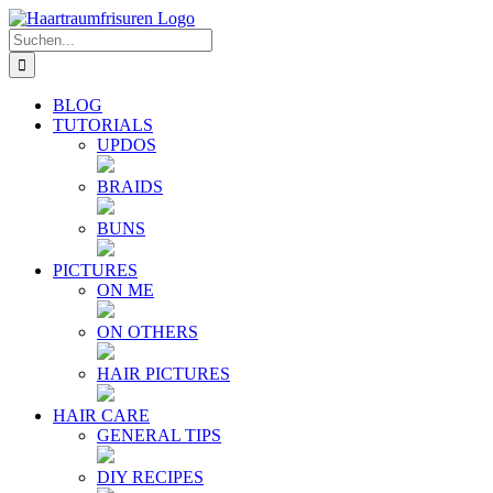
Zum
E-
YouTube
Instagram
Facebook
Twitter
Inhalt
Mail
Suche
springen
nach:
BLOG
TUTORIALS
UPDOS
BRAIDS
BUNS
PICTURES
ON ME
ON OTHERS
HAIR PICTURES
HAIR CARE
GENERAL TIPS
DIY RECIPES