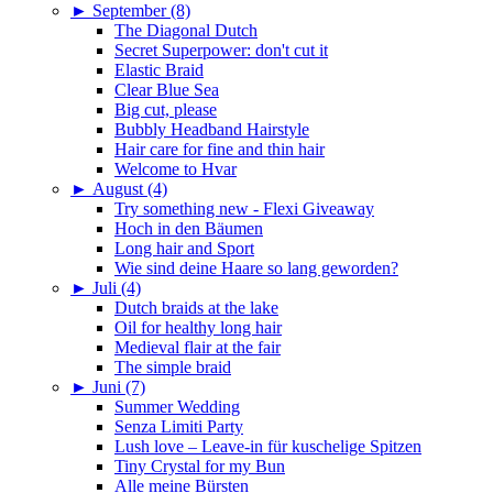
►
September (8)
The Diagonal Dutch
Secret Superpower: don't cut it
Elastic Braid
Clear Blue Sea
Big cut, please
Bubbly Headband Hairstyle
Hair care for fine and thin hair
Welcome to Hvar
►
August (4)
Try something new - Flexi Giveaway
Hoch in den Bäumen
Long hair and Sport
Wie sind deine Haare so lang geworden?
►
Juli (4)
Dutch braids at the lake
Oil for healthy long hair
Medieval flair at the fair
The simple braid
►
Juni (7)
Summer Wedding
Senza Limiti Party
Lush love – Leave-in für kuschelige Spitzen
Tiny Crystal for my Bun
Alle meine Bürsten