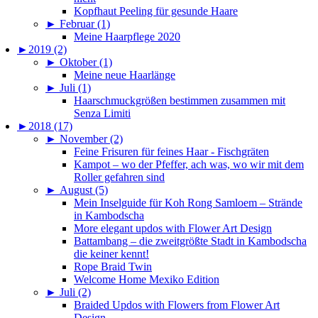
Kopfhaut Peeling für gesunde Haare
►
Februar (1)
Meine Haarpflege 2020
►
2019 (2)
►
Oktober (1)
Meine neue Haarlänge
►
Juli (1)
Haarschmuckgrößen bestimmen zusammen mit
Senza Limiti
►
2018 (17)
►
November (2)
Feine Frisuren für feines Haar - Fischgräten
Kampot – wo der Pfeffer, ach was, wo wir mit dem
Roller gefahren sind
►
August (5)
Mein Inselguide für Koh Rong Samloem – Strände
in Kambodscha
More elegant updos with Flower Art Design
Battambang – die zweitgrößte Stadt in Kambodscha
die keiner kennt!
Rope Braid Twin
Welcome Home Mexiko Edition
►
Juli (2)
Braided Updos with Flowers from Flower Art
Design