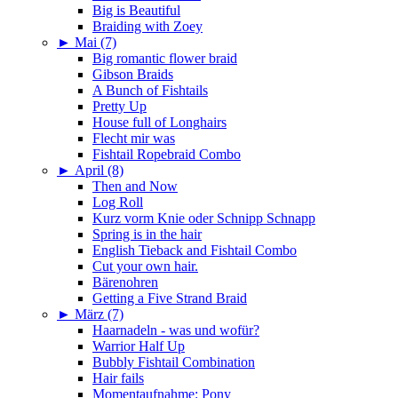
Big is Beautiful
Braiding with Zoey
►
Mai (7)
Big romantic flower braid
Gibson Braids
A Bunch of Fishtails
Pretty Up
House full of Longhairs
Flecht mir was
Fishtail Ropebraid Combo
►
April (8)
Then and Now
Log Roll
Kurz vorm Knie oder Schnipp Schnapp
Spring is in the hair
English Tieback and Fishtail Combo
Cut your own hair.
Bärenohren
Getting a Five Strand Braid
►
März (7)
Haarnadeln - was und wofür?
Warrior Half Up
Bubbly Fishtail Combination
Hair fails
Momentaufnahme: Pony