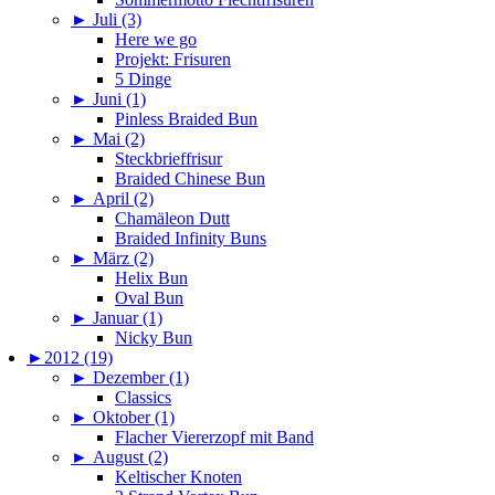
►
Juli (3)
Here we go
Projekt: Frisuren
5 Dinge
►
Juni (1)
Pinless Braided Bun
►
Mai (2)
Steckbrieffrisur
Braided Chinese Bun
►
April (2)
Chamäleon Dutt
Braided Infinity Buns
►
März (2)
Helix Bun
Oval Bun
►
Januar (1)
Nicky Bun
►
2012 (19)
►
Dezember (1)
Classics
►
Oktober (1)
Flacher Viererzopf mit Band
►
August (2)
Keltischer Knoten