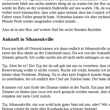
meinerseits blieb uns nichts anderes übrig als zu warten bis der Bus
würde im Büro an der zentralen Haltestelle auf uns warten. Ok, da w
vorher noch klarmachen, dass wäre ganz normal, dass das Gepäck scho
Fahrer einen Fehler gemacht hatte. Scheinbar kamen wir aber rechtze
Phnom Penh wieder ausgeladen werden konnte…
Also ab in den Bus, auf weitere fünf bis sechs Stunden Busfahrt.
Ankunft in Sihanoukville
Etwa um halb elf Ortszeit kamen wir dann endlich in Sihanoukville an
einen der Bus direkt an der Unterkunft raus). Da wir von der Ankunfts
Zimmer gebucht. Ich wollte nachts um elf nicht mehr anfangen zu su
Tja. Ahnt ihr es? Der Typ der da saß gab mir nur zu verstehen, dass 
Reservierung wollte er nichts wissen. Buche ich vorab, benutze ich
immer ohne Probleme. Bislang. Da er aber kein Englisch konnte fin
zu unterhalten, bis ich endlich den Chef am Telefon hatte. Der hatte 
Kommen wir zum Ende des Dramas mitten in der Nacht. Ein paar liebe
Zimmer zu finden (das zwar erst noch gemacht werden musste, aber 
erstattete mir mein Geld zurück.
Tja, Sihanoukville, das war wohl kein guter Start mit uns, oder? Wir 
Beitrag erfahrt ihr mehr über Kambodschas schönste Strände!