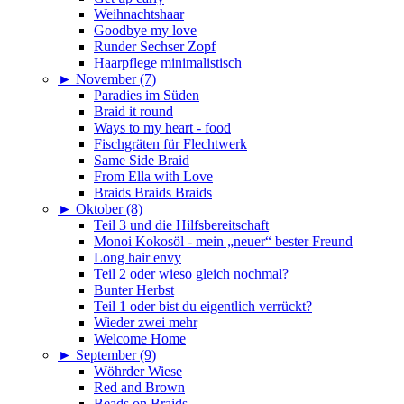
Weihnachtshaar
Goodbye my love
Runder Sechser Zopf
Haarpflege minimalistisch
►
November (7)
Paradies im Süden
Braid it round
Ways to my heart - food
Fischgräten für Flechtwerk
Same Side Braid
From Ella with Love
Braids Braids Braids
►
Oktober (8)
Teil 3 und die Hilfsbereitschaft
Monoi Kokosöl - mein „neuer“ bester Freund
Long hair envy
Teil 2 oder wieso gleich nochmal?
Bunter Herbst
Teil 1 oder bist du eigentlich verrückt?
Wieder zwei mehr
Welcome Home
►
September (9)
Wöhrder Wiese
Red and Brown
Beads on Braids