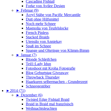
Cascading Fishtail
Forke von Avilee Design
►
Februar (9)
Acryl Stäbe von Pacific Mercantile
Dutt ohne Hilfsmittel
Noch mehr Schnee
Magnolia von Teufelslocke
French Pinless
Stacked Braids
Utensilo von Anniekay
Spaß im Schnee
Spange und Ohrringe von Klimm-Bimm
►
Januar (7)
Blonde Schleifchen
Teil1:Lady Idun
Fotoshoot mit Kroha Fotografie
Blog Geburtstag Giveaway
Throwback Thursday
Haarkuren selbermachen - Grundrezept
Schneegestöber
►
2014 (71)
►
Dezember (6)
Twisted Edge Fishtail Braid
Braid in Braid mal französisch
Weihnachtsleuchten