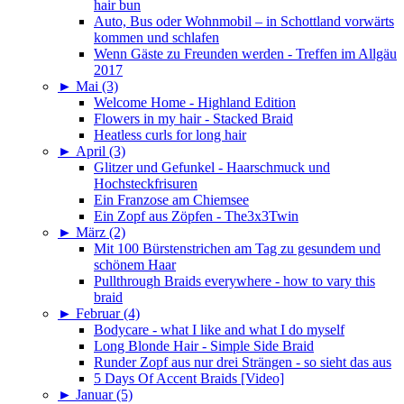
hair bun
Auto, Bus oder Wohnmobil – in Schottland vorwärts
kommen und schlafen
Wenn Gäste zu Freunden werden - Treffen im Allgäu
2017
►
Mai (3)
Welcome Home - Highland Edition
Flowers in my hair - Stacked Braid
Heatless curls for long hair
►
April (3)
Glitzer und Gefunkel - Haarschmuck und
Hochsteckfrisuren
Ein Franzose am Chiemsee
Ein Zopf aus Zöpfen - The3x3Twin
►
März (2)
Mit 100 Bürstenstrichen am Tag zu gesundem und
schönem Haar
Pullthrough Braids everywhere - how to vary this
braid
►
Februar (4)
Bodycare - what I like and what I do myself
Long Blonde Hair - Simple Side Braid
Runder Zopf aus nur drei Strängen - so sieht das aus
5 Days Of Accent Braids [Video]
►
Januar (5)