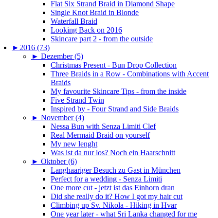
Flat Six Strand Braid in Diamond Shape
Single Knot Braid in Blonde
Waterfall Braid
Looking Back on 2016
Skincare part 2 - from the outside
►
2016 (73)
►
Dezember (5)
Christmas Present - Bun Drop Collection
Three Braids in a Row - Combinations with Accent
Braids
My favourite Skincare Tips - from the inside
Five Strand Twin
Inspired by - Four Strand and Side Braids
►
November (4)
Nessa Bun with Senza Limiti Clef
Real Mermaid Braid on yourself
My new lenght
Was ist da nur los? Noch ein Haarschnitt
►
Oktober (6)
Langhaariger Besuch zu Gast in München
Perfect for a wedding - Senza Limiti
One more cut - jetzt ist das Einhorn dran
Did she really do it? How I got my hair cut
Climbing up Sv. Nikola - Hiking in Hvar
One year later - what Sri Lanka changed for me