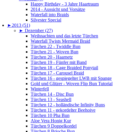
Happy Birthday - 3 Jahre Haartraum
2014 - Aussicht und Vorsätze
Waterfall into Braids
Silvester Special
►
2013 (51)
►
Dezember (27)
Weihnachten und das letzte Türchen
Waterfall Twists Mermaid Braid
Türchen 22 - Twiddle Bun
Türchen 21 - Woven Bun
Türchen 20 - Haarnetz
Türchen 19 - Fünfer mit Band
Türchen 18 - Cage Braided Ponytail
Türchen 17 - Carousel Braid
Türchen 16 - gespiegelter LWB mit Spange
Gold und Glitzer - Woven Flip Bun Tutorial
Winterfell
Türchen 14 - Disc Bun
Türchen 13 - Seashell
Türchen 12 - holländische Infinity Buns
Türchen 11 - gekordelter Beehoive
Türchen 10 Pha Bun
Aloe Vera Honig Kur
Türchen 9 Doppelkordel
Türchen 8 Brioche Bun