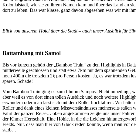
Kolonialstadt, wie sie zu ihrem Namen kam und über das Land an sich
dort zu leben. Das war klasse, ganz davon abgesehen was wir mit ihm
Blick von unserem Hotel über die Stadt – auch unser Ausblick für Sil
Battambang mit Samol
Bis vor kurzem gehört der „Bamboo Train“ zu den Highlights in Batta
mittlerweile geschlossen und statt etwa 7km mit dem spannenden Gefähr
noch 400m die trotzdem 2§ pro Person kosten. Ja, es war trotzdem lust
sparen. Schade!
Vom Bamboo Train ging es zum Phnom Sampov. Nicht unbedingt, wei
aber weil es von dort einen tollen Ausblick und noch weitere Highli
erwandern oder man lässt sich mit dem Roller hochfahren. Wir hatten n
Roller und dank eines kleinen Missverständnisses meinerseits saßen wi
Fahrt der ganzen Reise… oben angekommen zeigte uns unser Fahrer d
der Khmer Herrschaft. Eine Höhle, in die die Leichen hinuntergewor
Fields. Nur, dass man hier von Glück reden konnte, wenn man vor d
starb…