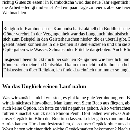
richtig Gutes zu essen! In Kambodscha wird das neue Jahr eigentlich i
die Arbeit erledigt und es ist Zeit ein paar Tage zu feiern, aber sie fei
Weihnachten.
Religion in Kambodscha – Kambodscha ist aktuell ein Buddhistischer 
Götter verehrt. In der Vergangenheit war das Lang auch hinduistisch. 
sich zum Beispiel in den Geisterhäuschen nieder, die es überall gibt
gelebt haben können sie in die kleinen Bauten einziehen und um sie 
Opfergaben wie Wasser, Schnaps oder Früchte dargeboten. Auch Rä
Insgesamt beeindruckt mich bei solchen Religionen wie friedlich un
können. Ich meine in Deutschland kann man nicht mal katholisch heir
Diskussionen über Religion, ich finde das einfach nur immer so ungla
Wo das Unglück seinen Lauf nahm
Was wir zunächst nicht wussten, es gibt keine gute Verbindung von 
wir als nächstes hinwollten. Man kann von Siem Reap aus fliegen, ab
auch keine Option, ich hatte zu viel negatives gehört. Also verbrach
fuhren zunächst zurück nach Phnom Penh. Dort hatten wir etwas Aufe
unser Gepäck im Büro der Busfirma lassen. Leider gab es rund um das
zurückkamen. Um dann festzustellen, dass unser Gepäck ohne uns d
Wozu hatten wir eigentlich solche Gepäckmarken bekommen? Nach vie