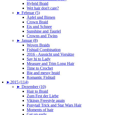
Hybrid Braid
Wet hair don't care?
►
Februar (5)
Äpfel und Birnen
Crown Braid
Eis und Schnee
Sunshine and Tauriel
Crowns and Twins
►
Januar (8)
Woven Braids
Fishtail Combination
2016 - Aussicht und Vorsätze
Say hi to Lady
Measure and Trim Long Hair
Time to Crochet
Big and messy braid
Romantic Fishtail
►
2015 (114)
►
Dezember (10)
Hair to Braid
Zum Fest der Liebe
Vikings Freestyle again
Ponytail Trick and Star Wars Hair
Moments of hair
Get up early