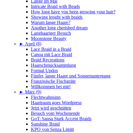
Länge im Mai
Intricate Braid with Beads
How long have you been growing your hair?
Showing lenght with braids
Warum lange Haare?
Another long cherished dream
Langhaariger Besuch
Moonstone Beauty
►
April (8)
Lace Braid in a Braid
Canoa mit Lace Braid
Braid Recreations
Haarschmucksammlung
Formal Updos
Fünfer, lange Haare und Sonnenuntergang
Französische Fischgräte
Willkommen bei mir!
►
März (9)
Flechtwahnsinn
Haartraum goes Wordpress
Jetzt wird geschnitten
Besuch vom Wochenende
GoT: Sansa Stark Accent Braids
Sunshine Braid
KPO von Senza Limiti