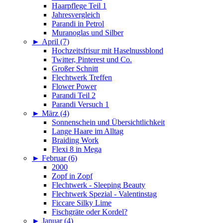
Haarpflege Teil 1
Jahresvergleich
Parandi in Petrol
Muranoglas und Silber
►
April (7)
Hochzeitsfrisur mit Haselnussblond
Twitter, Pinterest und Co.
Großer Schnitt
Flechtwerk Treffen
Flower Power
Parandi Teil 2
Parandi Versuch 1
►
März (4)
Sonnenschein und Übersichtlichkeit
Lange Haare im Alltag
Braiding Work
Flexi 8 in Mega
►
Februar (6)
2000
Zopf in Zopf
Flechtwerk - Sleeping Beauty
Flechtwerk Spezial - Valentinstag
Ficcare Silky Lime
Fischgräte oder Kordel?
►
Januar (4)