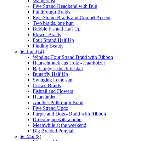
Wanderlust
Five Strand Headband with Bun
Pullthrough Braids
Five Strand Braids and Crochet Accent
Two braids, one bun
Bubble Fishtail Half Up
Flower Braids
Four Strand Half Up
Finding Beauty
►
Juni (14)
Winding Four Strand Braid with Ribbon
Haarschmuck aus Holz - Haarhölzer
Big, bigger, dutch fishtail
Butterfly Half Up
Swinging in the sun
Crown Braids
Fishtail and Flowers
Haarsünden
Another Pulltrough Braid
Five Strand Updo
Purple and Dots - Braid with Ribbon
Dressing up with a braid
Meanwhile at the weekend
Big Braided Ponytail
►
Mai (8)