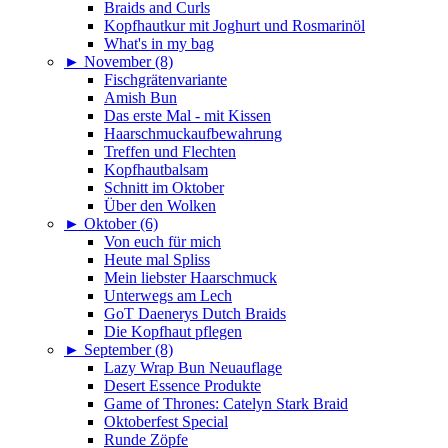
Braids and Curls
Kopfhautkur mit Joghurt und Rosmarinöl
What's in my bag
►
November (8)
Fischgrätenvariante
Amish Bun
Das erste Mal - mit Kissen
Haarschmuckaufbewahrung
Treffen und Flechten
Kopfhautbalsam
Schnitt im Oktober
Über den Wolken
►
Oktober (6)
Von euch für mich
Heute mal Spliss
Mein liebster Haarschmuck
Unterwegs am Lech
GoT Daenerys Dutch Braids
Die Kopfhaut pflegen
►
September (8)
Lazy Wrap Bun Neuauflage
Desert Essence Produkte
Game of Thrones: Catelyn Stark Braid
Oktoberfest Special
Runde Zöpfe