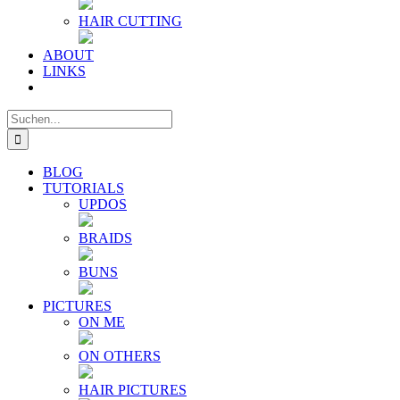
HAIR CUTTING
ABOUT
LINKS
Suche
nach:
BLOG
TUTORIALS
UPDOS
BRAIDS
BUNS
PICTURES
ON ME
ON OTHERS
HAIR PICTURES