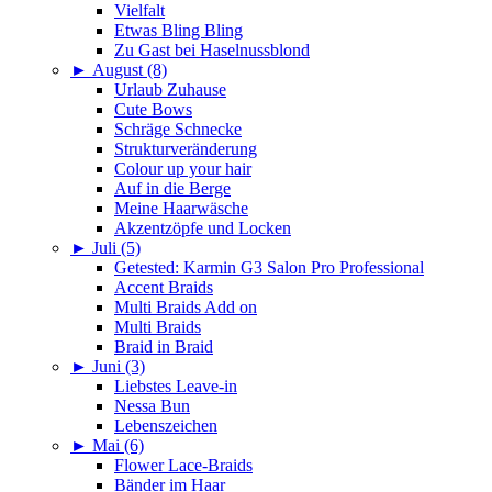
Vielfalt
Etwas Bling Bling
Zu Gast bei Haselnussblond
►
August (8)
Urlaub Zuhause
Cute Bows
Schräge Schnecke
Strukturveränderung
Colour up your hair
Auf in die Berge
Meine Haarwäsche
Akzentzöpfe und Locken
►
Juli (5)
Getested: Karmin G3 Salon Pro Professional
Accent Braids
Multi Braids Add on
Multi Braids
Braid in Braid
►
Juni (3)
Liebstes Leave-in
Nessa Bun
Lebenszeichen
►
Mai (6)
Flower Lace-Braids
Bänder im Haar