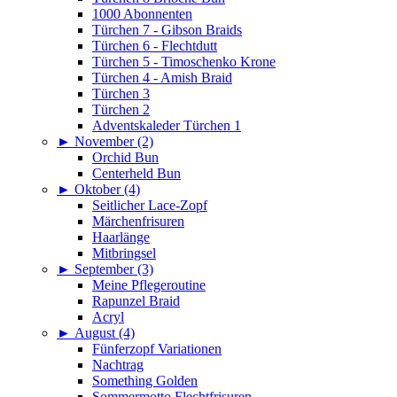
1000 Abonnenten
Türchen 7 - Gibson Braids
Türchen 6 - Flechtdutt
Türchen 5 - Timoschenko Krone
Türchen 4 - Amish Braid
Türchen 3
Türchen 2
Adventskaleder Türchen 1
►
November (2)
Orchid Bun
Centerheld Bun
►
Oktober (4)
Seitlicher Lace-Zopf
Märchenfrisuren
Haarlänge
Mitbringsel
►
September (3)
Meine Pflegeroutine
Rapunzel Braid
Acryl
►
August (4)
Fünferzopf Variationen
Nachtrag
Something Golden
Sommermotto Flechtfrisuren