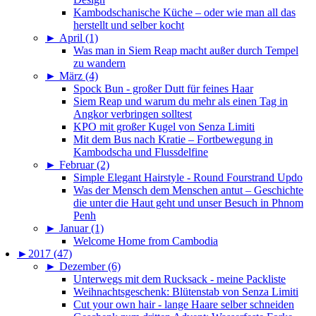
Kambodschanische Küche – oder wie man all das
herstellt und selber kocht
►
April (1)
Was man in Siem Reap macht außer durch Tempel
zu wandern
►
März (4)
Spock Bun - großer Dutt für feines Haar
Siem Reap und warum du mehr als einen Tag in
Angkor verbringen solltest
KPO mit großer Kugel von Senza Limiti
Mit dem Bus nach Kratie – Fortbewegung in
Kambodscha und Flussdelfine
►
Februar (2)
Simple Elegant Hairstyle - Round Fourstrand Updo
Was der Mensch dem Menschen antut – Geschichte
die unter die Haut geht und unser Besuch in Phnom
Penh
►
Januar (1)
Welcome Home from Cambodia
►
2017 (47)
►
Dezember (6)
Unterwegs mit dem Rucksack - meine Packliste
Weihnachtsgeschenk: Blütenstab von Senza Limiti
Cut your own hair - lange Haare selber schneiden