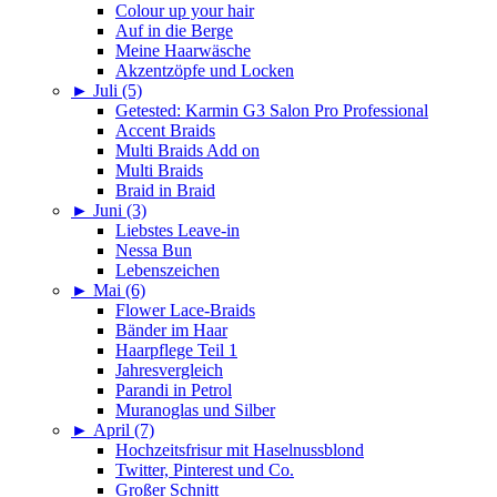
Colour up your hair
Auf in die Berge
Meine Haarwäsche
Akzentzöpfe und Locken
►
Juli (5)
Getested: Karmin G3 Salon Pro Professional
Accent Braids
Multi Braids Add on
Multi Braids
Braid in Braid
►
Juni (3)
Liebstes Leave-in
Nessa Bun
Lebenszeichen
►
Mai (6)
Flower Lace-Braids
Bänder im Haar
Haarpflege Teil 1
Jahresvergleich
Parandi in Petrol
Muranoglas und Silber
►
April (7)
Hochzeitsfrisur mit Haselnussblond
Twitter, Pinterest und Co.
Großer Schnitt