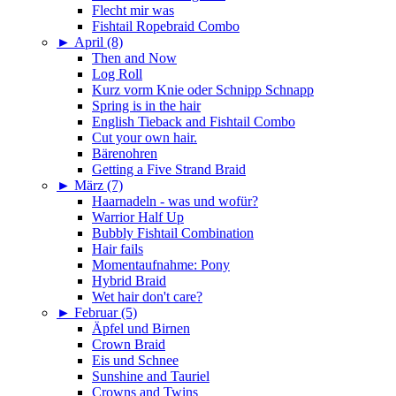
Flecht mir was
Fishtail Ropebraid Combo
►
April (8)
Then and Now
Log Roll
Kurz vorm Knie oder Schnipp Schnapp
Spring is in the hair
English Tieback and Fishtail Combo
Cut your own hair.
Bärenohren
Getting a Five Strand Braid
►
März (7)
Haarnadeln - was und wofür?
Warrior Half Up
Bubbly Fishtail Combination
Hair fails
Momentaufnahme: Pony
Hybrid Braid
Wet hair don't care?
►
Februar (5)
Äpfel und Birnen
Crown Braid
Eis und Schnee
Sunshine and Tauriel
Crowns and Twins