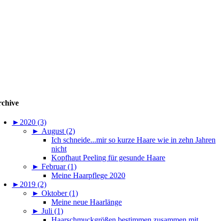
chive
►
2020 (3)
►
August (2)
Ich schneide...mir so kurze Haare wie in zehn Jahren
nicht
Kopfhaut Peeling für gesunde Haare
►
Februar (1)
Meine Haarpflege 2020
►
2019 (2)
►
Oktober (1)
Meine neue Haarlänge
►
Juli (1)
Haarschmuckgrößen bestimmen zusammen mit