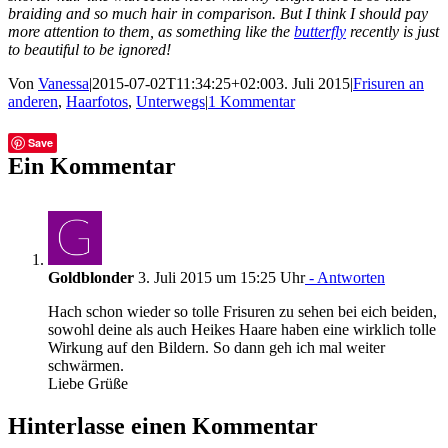
braiding and so much hair in comparison. But I think I should pay
more attention to them, as something like the
butterfly
recently is just
to beautiful to be ignored!
Von
Vanessa
|
2015-07-02T11:34:25+02:00
3. Juli 2015
|
Frisuren an
anderen
,
Haarfotos
,
Unterwegs
|
1 Kommentar
Facebook
Twitter
Tumblr
E-
Save
Mail
Ein Kommentar
Goldblonder
3. Juli 2015 um 15:25 Uhr
- Antworten
Hach schon wieder so tolle Frisuren zu sehen bei eich beiden,
sowohl deine als auch Heikes Haare haben eine wirklich tolle
Wirkung auf den Bildern. So dann geh ich mal weiter
schwärmen.
Liebe Grüße
Hinterlasse einen Kommentar