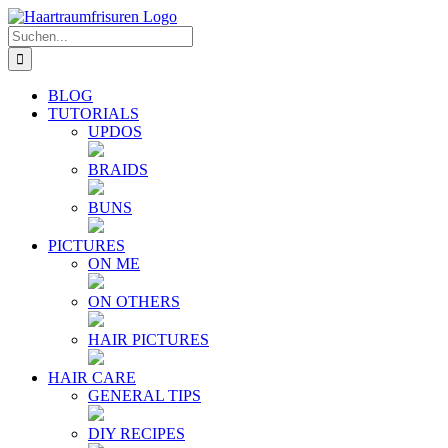
Zum
E-
YouTube
Instagram
Facebook
Twitter
Inhalt
Mail
Suche
springen
nach:
BLOG
TUTORIALS
UPDOS
BRAIDS
BUNS
PICTURES
ON ME
ON OTHERS
HAIR PICTURES
HAIR CARE
GENERAL TIPS
DIY RECIPES