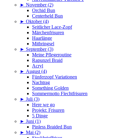
►
November (2)
Orchid Bun
Centerheld Bun
►
Oktober (4)
Seitlicher Lace-Zopf
Märchenfrisuren
Haarlänge
Mitbringsel
►
September (3)
Meine Pflegeroutine
Rapunzel Braid
Acryl
►
August (4)
Fünferzopf Variationen
Nachtrag
Something Golden
Sommermotto Flechtfrisuren
►
Juli (3)
Here we go
Projekt: Frisuren
5 Dinge
►
Juni (1)
Pinless Braided Bun
►
Mai (2)
Steckbrieffrisur