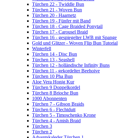
Türchen 22 - Twiddle Bun
Türchen 21 - Woven Bun
Türchen 20 - Haarnetz
Türchen 19 - Fünfer mit Band
Türchen 18 - Cage Braided Ponytail
Türchen 17 - Carousel Braid
Türchen 16 - gespiegelter LWB mit Spange
Gold und Glitzer - Woven Flip Bun Tutorial
Winterfell
Türchen 14 - Disc Bun
Türchen 13 - Seashell
Türchen 12 - holländische Infinity Buns
Türchen 11 - gekordelter Beehoive
Türchen 10 Pha Bun
Aloe Vera Honig Kur
Türchen 9 Doppelkordel
Türchen 8 Brioche Bun
1000 Abonnenten
Türchen 7 - Gibson Braids
Türchen 6 - Flechtdutt
Türchen 5 - Timoschenko Krone
Türchen 4 - Amish Braid
Türchen 3
Türchen 2
Adventskaleder Türchen 1