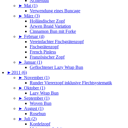
Achterdutt
►
Mai (1)
Verwendung eines Buncage
►
März (3)
Holländischer Zopf
Arwen Braid Variation
Cinnamon Bun mit Forke
►
Februar (4)
Vereinfachter Fischgrätenzopf
Fischgrätenzopf
French Pinless
Französischer Zopf
►
Januar (1)
Geflochtener Lazy Wrap Bun
►
2011 (6)
►
November (1)
Runder Viererzopf inklusive Flechtsystematik
►
Oktober (1)
Lazy Wrap Bun
►
September (1)
Woven Bun
►
August (1)
Rosebun
►
Juli (2)
Kordelzopf