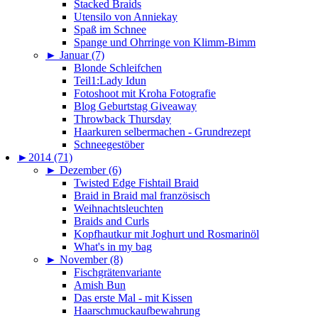
Stacked Braids
Utensilo von Anniekay
Spaß im Schnee
Spange und Ohrringe von Klimm-Bimm
►
Januar (7)
Blonde Schleifchen
Teil1:Lady Idun
Fotoshoot mit Kroha Fotografie
Blog Geburtstag Giveaway
Throwback Thursday
Haarkuren selbermachen - Grundrezept
Schneegestöber
►
2014 (71)
►
Dezember (6)
Twisted Edge Fishtail Braid
Braid in Braid mal französisch
Weihnachtsleuchten
Braids and Curls
Kopfhautkur mit Joghurt und Rosmarinöl
What's in my bag
►
November (8)
Fischgrätenvariante
Amish Bun
Das erste Mal - mit Kissen
Haarschmuckaufbewahrung