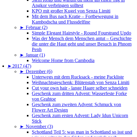
Angkor verbringen solltest
KPO mit großer Kugel von Senza Limiti
Mit dem Bus nach Kratie – Fortbewegung in
Kambodscha und Flussdelfine
►
Februar (2)
Simple Elegant Hairstyle - Round Fourstrand Updo
Was der Mensch dem Menschen antut – Geschichte
die unter die Haut geht und unser Besuch in Phnom
Penh
►
Januar (1)
Welcome Home from Cambodia
►
2017 (47)
►
Dezember (6)
Unterwegs mit dem Rucksack - meine Packliste
Weihnachtsgeschenk: Blütenstab von Senza Limiti
Cut your own hair - lange Haare selber schneiden
Geschenk zum dritten Advent: Wasserfeste Forke
von Grahtoe
Geschenk zum zweiten Advent: Schmuck von
Flower Art Design
Geschenk zum ersten Advent: Lady Idun Unicorn
Stick
►
November (3)
Schottland Teil 5: was man in Schottland so isst und