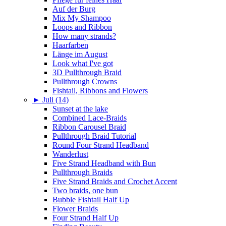
Auf der Burg
Mix My Shampoo
Loops and Ribbon
How many strands?
Haarfarben
Länge im August
Look what I've got
3D Pullthrough Braid
Pullthrough Crowns
Fishtail, Ribbons and Flowers
►
Juli (14)
Sunset at the lake
Combined Lace-Braids
Ribbon Carousel Braid
Pullthrough Braid Tutorial
Round Four Strand Headband
Wanderlust
Five Strand Headband with Bun
Pullthrough Braids
Five Strand Braids and Crochet Accent
Two braids, one bun
Bubble Fishtail Half Up
Flower Braids
Four Strand Half Up