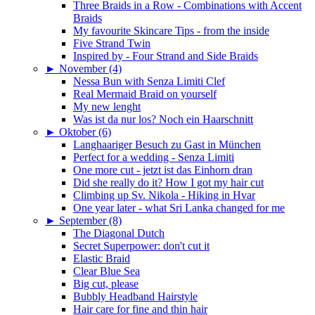
Three Braids in a Row - Combinations with Accent
Braids
My favourite Skincare Tips - from the inside
Five Strand Twin
Inspired by - Four Strand and Side Braids
►
November (4)
Nessa Bun with Senza Limiti Clef
Real Mermaid Braid on yourself
My new lenght
Was ist da nur los? Noch ein Haarschnitt
►
Oktober (6)
Langhaariger Besuch zu Gast in München
Perfect for a wedding - Senza Limiti
One more cut - jetzt ist das Einhorn dran
Did she really do it? How I got my hair cut
Climbing up Sv. Nikola - Hiking in Hvar
One year later - what Sri Lanka changed for me
►
September (8)
The Diagonal Dutch
Secret Superpower: don't cut it
Elastic Braid
Clear Blue Sea
Big cut, please
Bubbly Headband Hairstyle
Hair care for fine and thin hair