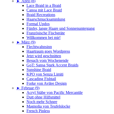
►
April (8)
Lace Braid in a Braid
Canoa mit Lace Braid
Braid Recreations
Haarschmucksammlung
Formal Updos
Fünfer, lange Haare und Sonnenuntergang
Französische Fischgräte
Willkommen bei mir!
►
März (9)
Flechtwahnsinn
Haartraum goes Wordpress
Jetzt wird geschnitten
Besuch vom Wochenende
GoT: Sansa Stark Accent Braids
Sunshine Braid
KPO von Senza Limiti
Cascading Fishtail
Forke von Avilee Design
►
Februar (9)
Acryl Stäbe von Pacific Mercantile
Dutt ohne Hilfsmittel
Noch mehr Schnee
Magnolia von Teufelslocke
French Pinless