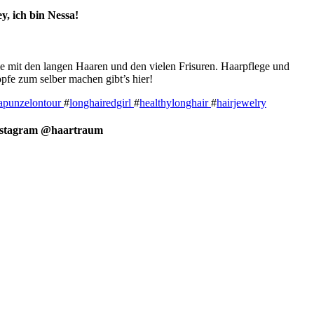
y, ich bin Nessa!
e mit den langen Haaren und den vielen Frisuren. Haarpflege und
pfe zum selber machen gibt’s hier!
apunzelontour
#
longhairedgirl
#
healthylonghair
#
hairjewelry
nstagram @haartraum