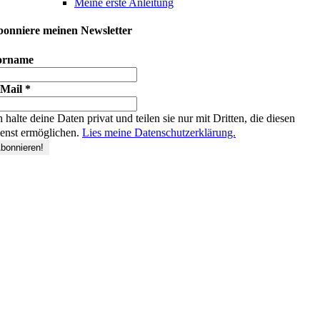
Meine erste Anleitung
onniere meinen Newsletter
orname
-Mail
*
h halte deine Daten privat und teilen sie nur mit Dritten, die diesen
enst ermöglichen.
Lies meine Datenschutzerklärung.