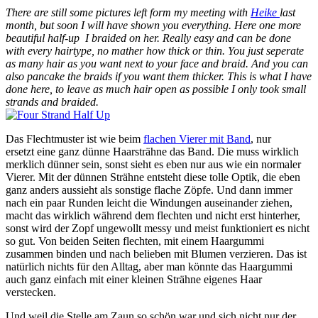
There are still some pictures left form my meeting with
Heike
last
month, but soon I will have shown you everything. Here one more
beautiful half-up I braided on her. Really easy and can be done
with every hairtype, no mather how thick or thin. You just seperate
as many hair as you want next to your face and braid. And you can
also pancake the braids if you want them thicker. This is what I have
done here, to leave as much hair open as possible I only took small
strands and braided.
Das Flechtmuster ist wie beim
flachen Vierer mit Band
, nur
ersetzt eine ganz dünne Haarsträhne das Band. Die muss wirklich
merklich dünner sein, sonst sieht es eben nur aus wie ein normaler
Vierer. Mit der dünnen Strähne entsteht diese tolle Optik, die eben
ganz anders aussieht als sonstige flache Zöpfe. Und dann immer
nach ein paar Runden leicht die Windungen auseinander ziehen,
macht das wirklich während dem flechten und nicht erst hinterher,
sonst wird der Zopf ungewollt messy und meist funktioniert es nicht
so gut. Von beiden Seiten flechten, mit einem Haargummi
zusammen binden und nach belieben mit Blumen verzieren. Das ist
natürlich nichts für den Alltag, aber man könnte das Haargummi
auch ganz einfach mit einer kleinen Strähne eigenes Haar
verstecken.
Und weil die Stelle am Zaun so schön war und sich nicht nur der