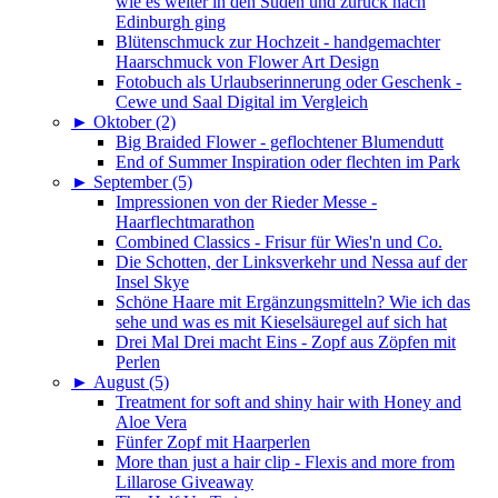
wie es weiter in den Süden und zurück nach
Edinburgh ging
Blütenschmuck zur Hochzeit - handgemachter
Haarschmuck von Flower Art Design
Fotobuch als Urlaubserinnerung oder Geschenk -
Cewe und Saal Digital im Vergleich
►
Oktober (2)
Big Braided Flower - geflochtener Blumendutt
End of Summer Inspiration oder flechten im Park
►
September (5)
Impressionen von der Rieder Messe -
Haarflechtmarathon
Combined Classics - Frisur für Wies'n und Co.
Die Schotten, der Linksverkehr und Nessa auf der
Insel Skye
Schöne Haare mit Ergänzungsmitteln? Wie ich das
sehe und was es mit Kieselsäuregel auf sich hat
Drei Mal Drei macht Eins - Zopf aus Zöpfen mit
Perlen
►
August (5)
Treatment for soft and shiny hair with Honey and
Aloe Vera
Fünfer Zopf mit Haarperlen
More than just a hair clip - Flexis and more from
Lillarose Giveaway