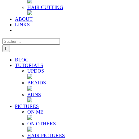
HAIR CUTTING
ABOUT
LINKS
Suche
nach:
BLOG
TUTORIALS
UPDOS
BRAIDS
BUNS
PICTURES
ON ME
ON OTHERS
HAIR PICTURES