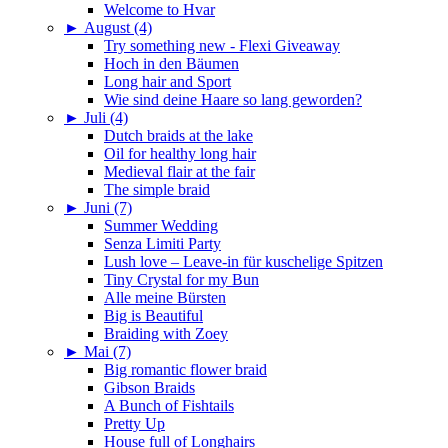
Welcome to Hvar
►
August (4)
Try something new - Flexi Giveaway
Hoch in den Bäumen
Long hair and Sport
Wie sind deine Haare so lang geworden?
►
Juli (4)
Dutch braids at the lake
Oil for healthy long hair
Medieval flair at the fair
The simple braid
►
Juni (7)
Summer Wedding
Senza Limiti Party
Lush love – Leave-in für kuschelige Spitzen
Tiny Crystal for my Bun
Alle meine Bürsten
Big is Beautiful
Braiding with Zoey
►
Mai (7)
Big romantic flower braid
Gibson Braids
A Bunch of Fishtails
Pretty Up
House full of Longhairs