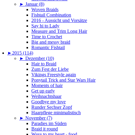
►
Januar (8)
Woven Braids
Fishtail Combination
2016 - Aussicht und Vorsätze
Say hi to Lady
Measure and Trim Long Hair
Time to Crochet
Big and messy braid
Romantic Fishtail
►
2015 (114)
►
Dezember (10)
Hair to Braid
Zum Fest der Liebe
Vikings Freestyle again
Ponytail Trick and Star Wars Hair
Moments of hair
Get up early
Weihnachtshaar
Goodbye my love
Runder Sechser Zopf
Haarpflege minimalistisch
►
November (7)
Paradies im Süden
Braid it round
Ways to my heart - food