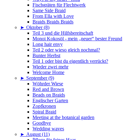
Fischgräten für Flechtwerk
Same Side Braid
From Ella with Love
Braids Braids Braids
►
Oktober (8)
Teil 3 und die Hilfsbereitschaft
Monoi Kokosöl - mein „neuer“ bester Freund
Long hair envy
Teil 2 oder wieso gleich nochmal?
Bunter Herbst
Teil 1 oder bist du eigentlich verrückt?
Wieder zwei mehr
Welcome Home
►
September (9)
Wöhrder Wiese
Red and Brown
Beads on Braids
Englischer Garten
Zopfkronen
Spiral Braid
Meeting at the botanical garden
Goodbye
Wedding waves
►
August (11)
Pflege für feines Haar