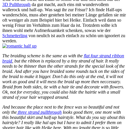
3D Pullthrough
da gut macht, auch eins mit wundervollem
wallerock und half-up. Was sagt ihr zur Frisur? Ich finde Half-ups
wunderschön, muss aber gestehen bei meiner Länge gefallen sie mir
oft weniger als zum Beispiel hier bei Heike. Einfach weil dann so
wenig Frisur im Verhältnis zum Haar da ist. Trotzdem sollte ich
ihnen wohl mehr Aufmerksamkeit schenken, sowas wie der
Schmetterling
von neulich ist auch einfach zu schön um ignoriert zu
werden.
The braiding scheme is the same as with the
flat four strand ribbon
braid
, but the ribbon is replaced by a tiny strand of hair. It really
needs to be thinner than the other strands for the special look of the
braid. And after you have braided some rounds tuck on the sides of
the braid to make it bigger. Don’t do this only at the end, it will not
work as good and it will mess the braid up more then neccessary.
Braid from both sides, tie with a hair tie and decorate with flowers.
Ok, not for everyday, you could also hide the hairtie with a small
strand of your hair wrapped around.
And because the place next to the fence was so beautiful and not
only the
three strand pullthrough
looks good there, one more with
this beautiful skirt and half-up hairstyle. What do you say about this
hairstyle? I really like hal ups but I have to admit I prefer them on
shorter hair like with Heike here. With my lenght there is so little