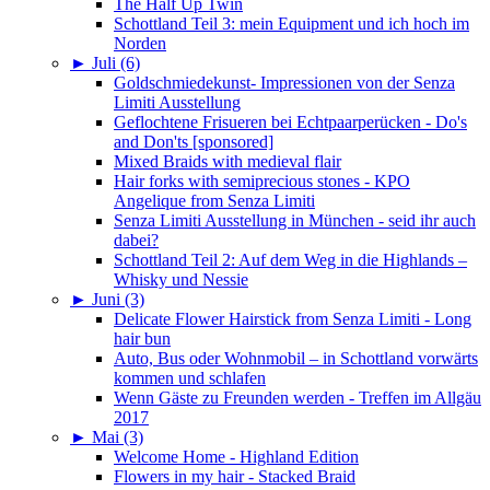
The Half Up Twin
Schottland Teil 3: mein Equipment und ich hoch im
Norden
►
Juli (6)
Goldschmiedekunst- Impressionen von der Senza
Limiti Ausstellung
Geflochtene Frisueren bei Echtpaarperücken - Do's
and Don'ts [sponsored]
Mixed Braids with medieval flair
Hair forks with semiprecious stones - KPO
Angelique from Senza Limiti
Senza Limiti Ausstellung in München - seid ihr auch
dabei?
Schottland Teil 2: Auf dem Weg in die Highlands –
Whisky und Nessie
►
Juni (3)
Delicate Flower Hairstick from Senza Limiti - Long
hair bun
Auto, Bus oder Wohnmobil – in Schottland vorwärts
kommen und schlafen
Wenn Gäste zu Freunden werden - Treffen im Allgäu
2017
►
Mai (3)
Welcome Home - Highland Edition
Flowers in my hair - Stacked Braid