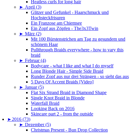
Heatless curls for long hair
►
April (3)
Glitzer und Gefunkel - Haarschmuck und
Hochsteckfrisuren
Ein Franzose am Chiemsee
Ein Zopf aus Zöpfen - The3x3Twin
►
März (2)
Mit 100 Bürstenstrichen am Tag zu gesundem und
schönem Haar
Pullthrough Braids everywhere - how to vary this
braid
►
Februar (4)
Bodycare - what I like and what I do myself
Long Blonde Hair - Simple Side Braid
Runder Zopf aus nur drei Strängen - so sieht das aus
5 Days Of Accent Braids [Video]
►
Januar (5)
Flat Six Strand Braid in Diamond Shape
Single Knot Braid in Blonde
Waterfall Braid
Looking Back on 2016
Skincare part 2 - from the outside
►
2016 (73)
►
Dezember (5)
Christmas Present - Bun Drop Collection