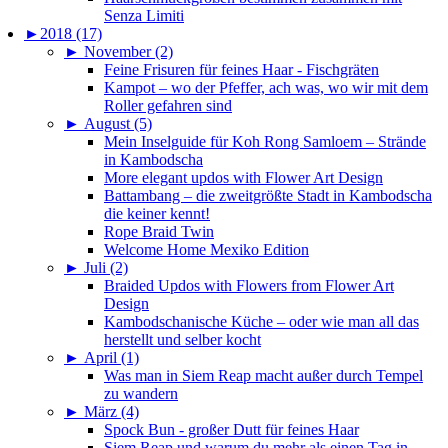
Senza Limiti
►
2018 (17)
►
November (2)
Feine Frisuren für feines Haar - Fischgräten
Kampot – wo der Pfeffer, ach was, wo wir mit dem
Roller gefahren sind
►
August (5)
Mein Inselguide für Koh Rong Samloem – Strände
in Kambodscha
More elegant updos with Flower Art Design
Battambang – die zweitgrößte Stadt in Kambodscha
die keiner kennt!
Rope Braid Twin
Welcome Home Mexiko Edition
►
Juli (2)
Braided Updos with Flowers from Flower Art
Design
Kambodschanische Küche – oder wie man all das
herstellt und selber kocht
►
April (1)
Was man in Siem Reap macht außer durch Tempel
zu wandern
►
März (4)
Spock Bun - großer Dutt für feines Haar
Siem Reap und warum du mehr als einen Tag in