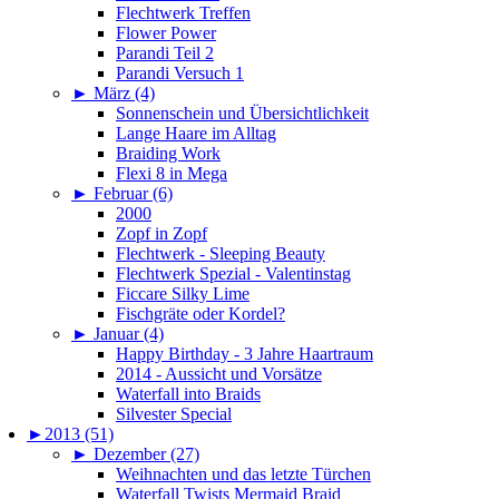
Flechtwerk Treffen
Flower Power
Parandi Teil 2
Parandi Versuch 1
►
März (4)
Sonnenschein und Übersichtlichkeit
Lange Haare im Alltag
Braiding Work
Flexi 8 in Mega
►
Februar (6)
2000
Zopf in Zopf
Flechtwerk - Sleeping Beauty
Flechtwerk Spezial - Valentinstag
Ficcare Silky Lime
Fischgräte oder Kordel?
►
Januar (4)
Happy Birthday - 3 Jahre Haartraum
2014 - Aussicht und Vorsätze
Waterfall into Braids
Silvester Special
►
2013 (51)
►
Dezember (27)
Weihnachten und das letzte Türchen
Waterfall Twists Mermaid Braid