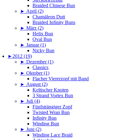
Braided Chinese Bun
►
April (2)
Chamäleon Dutt
Braided Infinity Buns
►
März (2)
Helix Bun
Oval Bun
►
Januar (1)
Nicky Bun
►
2012 (19)
►
Dezember (1)
Classics
►
Oktober (1)
Flacher Viererzopf mit Band
►
August (2)
Keltischer Knoten
3 Strand Vortex Bun
►
Juli (4)
Fünfsträngiger Zopf
Twisted Wrap Bun
Infinity Bun
Winding Bun
►
Juni (2)
Winding Lace Braid