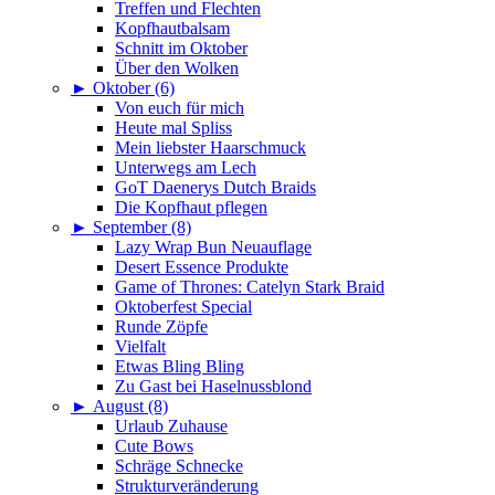
Treffen und Flechten
Kopfhautbalsam
Schnitt im Oktober
Über den Wolken
►
Oktober (6)
Von euch für mich
Heute mal Spliss
Mein liebster Haarschmuck
Unterwegs am Lech
GoT Daenerys Dutch Braids
Die Kopfhaut pflegen
►
September (8)
Lazy Wrap Bun Neuauflage
Desert Essence Produkte
Game of Thrones: Catelyn Stark Braid
Oktoberfest Special
Runde Zöpfe
Vielfalt
Etwas Bling Bling
Zu Gast bei Haselnussblond
►
August (8)
Urlaub Zuhause
Cute Bows
Schräge Schnecke
Strukturveränderung