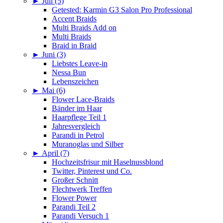
►
Juli (5)
Getested: Karmin G3 Salon Pro Professional
Accent Braids
Multi Braids Add on
Multi Braids
Braid in Braid
►
Juni (3)
Liebstes Leave-in
Nessa Bun
Lebenszeichen
►
Mai (6)
Flower Lace-Braids
Bänder im Haar
Haarpflege Teil 1
Jahresvergleich
Parandi in Petrol
Muranoglas und Silber
►
April (7)
Hochzeitsfrisur mit Haselnussblond
Twitter, Pinterest und Co.
Großer Schnitt
Flechtwerk Treffen
Flower Power
Parandi Teil 2
Parandi Versuch 1