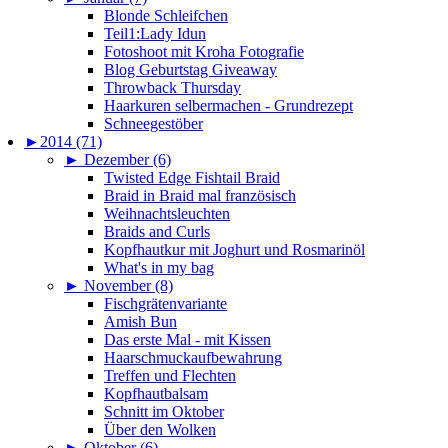
Blonde Schleifchen
Teil1:Lady Idun
Fotoshoot mit Kroha Fotografie
Blog Geburtstag Giveaway
Throwback Thursday
Haarkuren selbermachen - Grundrezept
Schneegestöber
►
2014 (71)
►
Dezember (6)
Twisted Edge Fishtail Braid
Braid in Braid mal französisch
Weihnachtsleuchten
Braids and Curls
Kopfhautkur mit Joghurt und Rosmarinöl
What's in my bag
►
November (8)
Fischgrätenvariante
Amish Bun
Das erste Mal - mit Kissen
Haarschmuckaufbewahrung
Treffen und Flechten
Kopfhautbalsam
Schnitt im Oktober
Über den Wolken
►
Oktober (6)