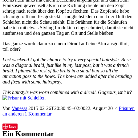
Franzosen gewechselt als ich die Richtung drehte um den Zopf
schräg nach recht über den Kopf zu flechten. Das Zopfende habe
ich aufgerollt und festgesteckt – möglichst klein damit der Dutt den
Schleifen nicht die Schau stiehlt. Die Strähnen für die Schlaufen
habe ich mit etwas Styling Produkten eingeschmiert, damit sie nicht
ausfransen und den ganzen Tag an Ort und Stelle bleiben.
Das ganze wurde dann zu einem Dirndl auf eine Alm ausgeführt,
toll oder?
Last weekend I got the chance to try a very special hairstyle. Base
was a diagonal braid, just like in my last post, but it was a french
braid. I pinned the rest of the braid in a small bun so all the
attraction goes to the bows. The bows are added after the braiding
and fixed with some hairspray.
This hairstyle was worn combined with a dirndl. Gogeous, isn’t it?
Von
Vanessa
|
2015-02-26T20:30:45+02:00
22. August 2014
|
Frisuren
an anderen
|
1 Kommentar
Facebook
Twitter
Tumblr
E-
Save
Mail
Ein Kommentar