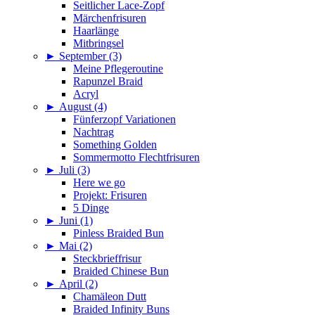
Seitlicher Lace-Zopf
Märchenfrisuren
Haarlänge
Mitbringsel
►
September (3)
Meine Pflegeroutine
Rapunzel Braid
Acryl
►
August (4)
Fünferzopf Variationen
Nachtrag
Something Golden
Sommermotto Flechtfrisuren
►
Juli (3)
Here we go
Projekt: Frisuren
5 Dinge
►
Juni (1)
Pinless Braided Bun
►
Mai (2)
Steckbrieffrisur
Braided Chinese Bun
►
April (2)
Chamäleon Dutt
Braided Infinity Buns