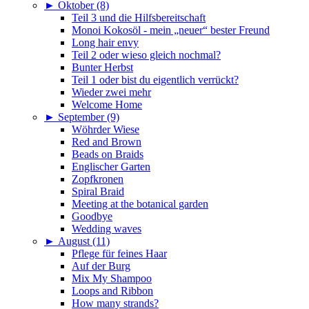
►
Oktober (8)
Teil 3 und die Hilfsbereitschaft
Monoi Kokosöl - mein „neuer“ bester Freund
Long hair envy
Teil 2 oder wieso gleich nochmal?
Bunter Herbst
Teil 1 oder bist du eigentlich verrückt?
Wieder zwei mehr
Welcome Home
►
September (9)
Wöhrder Wiese
Red and Brown
Beads on Braids
Englischer Garten
Zopfkronen
Spiral Braid
Meeting at the botanical garden
Goodbye
Wedding waves
►
August (11)
Pflege für feines Haar
Auf der Burg
Mix My Shampoo
Loops and Ribbon
How many strands?