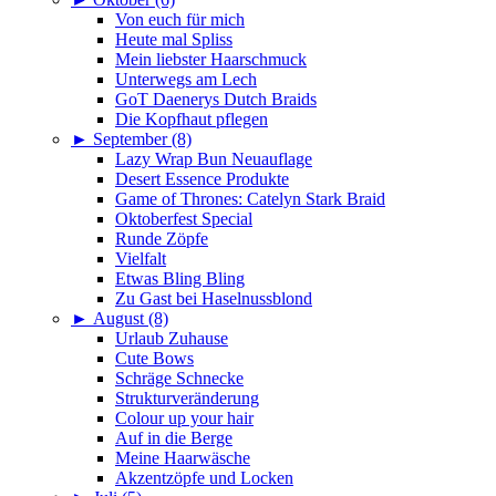
Von euch für mich
Heute mal Spliss
Mein liebster Haarschmuck
Unterwegs am Lech
GoT Daenerys Dutch Braids
Die Kopfhaut pflegen
►
September (8)
Lazy Wrap Bun Neuauflage
Desert Essence Produkte
Game of Thrones: Catelyn Stark Braid
Oktoberfest Special
Runde Zöpfe
Vielfalt
Etwas Bling Bling
Zu Gast bei Haselnussblond
►
August (8)
Urlaub Zuhause
Cute Bows
Schräge Schnecke
Strukturveränderung
Colour up your hair
Auf in die Berge
Meine Haarwäsche
Akzentzöpfe und Locken