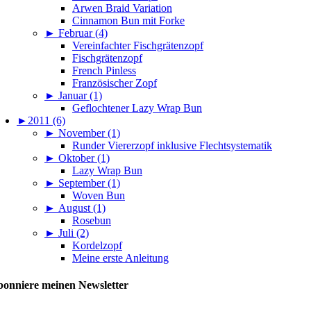
Arwen Braid Variation
Cinnamon Bun mit Forke
►
Februar (4)
Vereinfachter Fischgrätenzopf
Fischgrätenzopf
French Pinless
Französischer Zopf
►
Januar (1)
Geflochtener Lazy Wrap Bun
►
2011 (6)
►
November (1)
Runder Viererzopf inklusive Flechtsystematik
►
Oktober (1)
Lazy Wrap Bun
►
September (1)
Woven Bun
►
August (1)
Rosebun
►
Juli (2)
Kordelzopf
Meine erste Anleitung
onniere meinen Newsletter