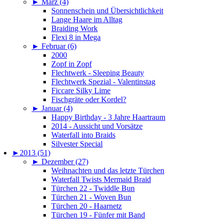
►
März (4)
Sonnenschein und Übersichtlichkeit
Lange Haare im Alltag
Braiding Work
Flexi 8 in Mega
►
Februar (6)
2000
Zopf in Zopf
Flechtwerk - Sleeping Beauty
Flechtwerk Spezial - Valentinstag
Ficcare Silky Lime
Fischgräte oder Kordel?
►
Januar (4)
Happy Birthday - 3 Jahre Haartraum
2014 - Aussicht und Vorsätze
Waterfall into Braids
Silvester Special
►
2013 (51)
►
Dezember (27)
Weihnachten und das letzte Türchen
Waterfall Twists Mermaid Braid
Türchen 22 - Twiddle Bun
Türchen 21 - Woven Bun
Türchen 20 - Haarnetz
Türchen 19 - Fünfer mit Band