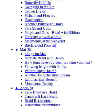
Butterfly Half Up
Swinging in the sun
Crown Braids
Fishtail and Flowers
Haarsünden
Another Pulltrough Braid
Five Strand Updo
Purple and Dots - Braid with Ribbon
Dressing up with a braid
Meanwhile at the weekend
Big Braided Ponytail
►
Mai (8)
Länge im Mai
Intricate Braid with Beads
How long have you been growing your hair?
Showing lenght with braids
Warum lange Haare?
Another long cherished dream
Langhaariger Besuch
Moonstone Beauty
►
April (8)
Lace Braid in a Braid
Canoa mit Lace Braid
Braid Recreations
Haarschmucksammlung