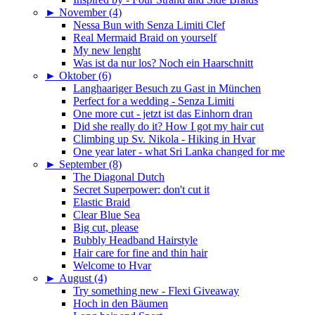
►
November (4)
Nessa Bun with Senza Limiti Clef
Real Mermaid Braid on yourself
My new lenght
Was ist da nur los? Noch ein Haarschnitt
►
Oktober (6)
Langhaariger Besuch zu Gast in München
Perfect for a wedding - Senza Limiti
One more cut - jetzt ist das Einhorn dran
Did she really do it? How I got my hair cut
Climbing up Sv. Nikola - Hiking in Hvar
One year later - what Sri Lanka changed for me
►
September (8)
The Diagonal Dutch
Secret Superpower: don't cut it
Elastic Braid
Clear Blue Sea
Big cut, please
Bubbly Headband Hairstyle
Hair care for fine and thin hair
Welcome to Hvar
►
August (4)
Try something new - Flexi Giveaway
Hoch in den Bäumen