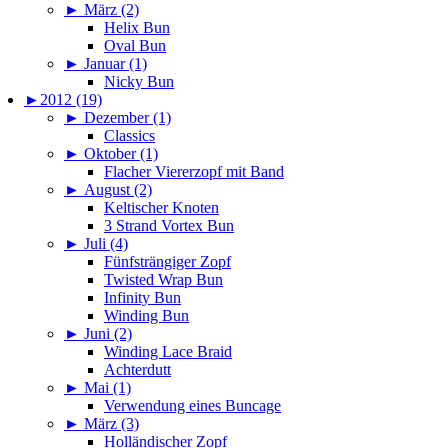
►
März (2)
Helix Bun
Oval Bun
►
Januar (1)
Nicky Bun
►
2012 (19)
►
Dezember (1)
Classics
►
Oktober (1)
Flacher Viererzopf mit Band
►
August (2)
Keltischer Knoten
3 Strand Vortex Bun
►
Juli (4)
Fünfsträngiger Zopf
Twisted Wrap Bun
Infinity Bun
Winding Bun
►
Juni (2)
Winding Lace Braid
Achterdutt
►
Mai (1)
Verwendung eines Buncage
►
März (3)
Holländischer Zopf