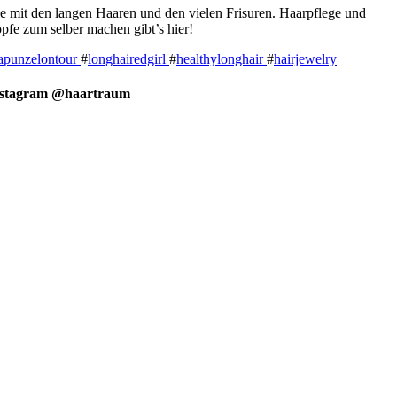
e mit den langen Haaren und den vielen Frisuren. Haarpflege und
pfe zum selber machen gibt’s hier!
apunzelontour
#
longhairedgirl
#
healthylonghair
#
hairjewelry
nstagram @haartraum