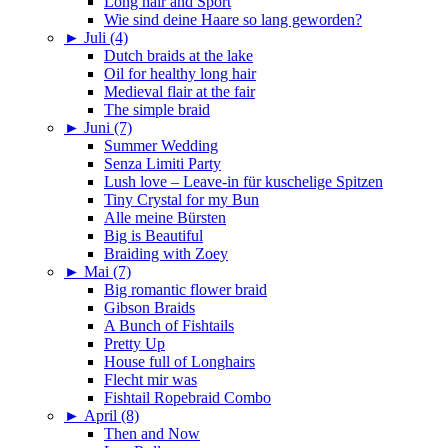
Long hair and Sport
Wie sind deine Haare so lang geworden?
►
Juli (4)
Dutch braids at the lake
Oil for healthy long hair
Medieval flair at the fair
The simple braid
►
Juni (7)
Summer Wedding
Senza Limiti Party
Lush love – Leave-in für kuschelige Spitzen
Tiny Crystal for my Bun
Alle meine Bürsten
Big is Beautiful
Braiding with Zoey
►
Mai (7)
Big romantic flower braid
Gibson Braids
A Bunch of Fishtails
Pretty Up
House full of Longhairs
Flecht mir was
Fishtail Ropebraid Combo
►
April (8)
Then and Now