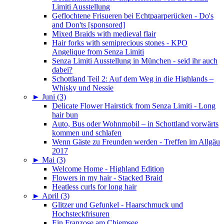
Limiti Ausstellung
Geflochtene Frisueren bei Echtpaarperücken - Do's
and Don'ts [sponsored]
Mixed Braids with medieval flair
Hair forks with semiprecious stones - KPO
Angelique from Senza Limiti
Senza Limiti Ausstellung in München - seid ihr auch
dabei?
Schottland Teil 2: Auf dem Weg in die Highlands –
Whisky und Nessie
►
Juni (3)
Delicate Flower Hairstick from Senza Limiti - Long
hair bun
Auto, Bus oder Wohnmobil – in Schottland vorwärts
kommen und schlafen
Wenn Gäste zu Freunden werden - Treffen im Allgäu
2017
►
Mai (3)
Welcome Home - Highland Edition
Flowers in my hair - Stacked Braid
Heatless curls for long hair
►
April (3)
Glitzer und Gefunkel - Haarschmuck und
Hochsteckfrisuren
Ein Franzose am Chiemsee