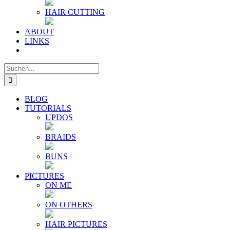
HAIR CUTTING
ABOUT
LINKS
Suche
nach:
BLOG
TUTORIALS
UPDOS
BRAIDS
BUNS
PICTURES
ON ME
ON OTHERS
HAIR PICTURES