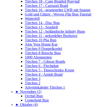
Türchen 18 - Cage Braided Ponytail
Türchen 17 - Carousel Braid
Türchen 16 - gespiegelter LWB mit Spange
Gold und Glitzer - Woven Flip Bun Tutorial
Winterfell
Türchen 14 - Disc Bun
Türchen 13 - Seashell
Türchen 12 - holländische Infinity Buns
Türchen 11 - gekordelter Beehoive
Türchen 10 Pha Bun
Aloe Vera Honig Kur
Türchen 9 Doppelkordel
Türchen 8 Brioche Bun
1000 Abonnenten
Türchen 7 - Gibson Braids
Türchen 6 - Flechtdutt
Türchen 5 - Timoschenko Krone
Türchen 4 - Amish Braid
Türchen 3
Türchen 2
Adventskaleder Türchen 1
►
November (2)
Orchid Bun
Centerheld Bun
►
Oktober (4)