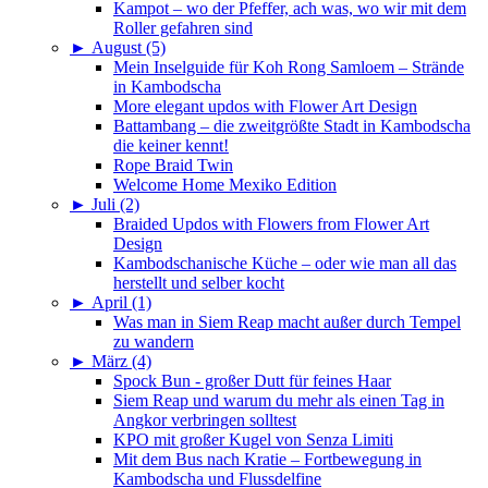
Kampot – wo der Pfeffer, ach was, wo wir mit dem
Roller gefahren sind
►
August (5)
Mein Inselguide für Koh Rong Samloem – Strände
in Kambodscha
More elegant updos with Flower Art Design
Battambang – die zweitgrößte Stadt in Kambodscha
die keiner kennt!
Rope Braid Twin
Welcome Home Mexiko Edition
►
Juli (2)
Braided Updos with Flowers from Flower Art
Design
Kambodschanische Küche – oder wie man all das
herstellt und selber kocht
►
April (1)
Was man in Siem Reap macht außer durch Tempel
zu wandern
►
März (4)
Spock Bun - großer Dutt für feines Haar
Siem Reap und warum du mehr als einen Tag in
Angkor verbringen solltest
KPO mit großer Kugel von Senza Limiti
Mit dem Bus nach Kratie – Fortbewegung in
Kambodscha und Flussdelfine