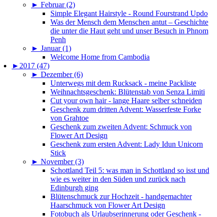
►
Februar (2)
Simple Elegant Hairstyle - Round Fourstrand Updo
Was der Mensch dem Menschen antut – Geschichte
die unter die Haut geht und unser Besuch in Phnom
Penh
►
Januar (1)
Welcome Home from Cambodia
►
2017 (47)
►
Dezember (6)
Unterwegs mit dem Rucksack - meine Packliste
Weihnachtsgeschenk: Blütenstab von Senza Limiti
Cut your own hair - lange Haare selber schneiden
Geschenk zum dritten Advent: Wasserfeste Forke
von Grahtoe
Geschenk zum zweiten Advent: Schmuck von
Flower Art Design
Geschenk zum ersten Advent: Lady Idun Unicorn
Stick
►
November (3)
Schottland Teil 5: was man in Schottland so isst und
wie es weiter in den Süden und zurück nach
Edinburgh ging
Blütenschmuck zur Hochzeit - handgemachter
Haarschmuck von Flower Art Design
Fotobuch als Urlaubserinnerung oder Geschenk -