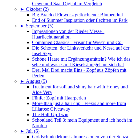
Cewe und Saal Digital im Vergleich
►
Oktober (2)
Big Braided Flower - geflochtener Blumendutt
End of Summer Inspiration oder flechten im Park
►
September (5)
Impressionen von der Rieder Messe -
Haarflechtmarathon
Combined Classics - Frisur für Wies'n und Co.
Die Schotten, der Linksverkehr und Nessa auf der
Insel Skye
Schöne Haare mit Ergänzungsmitteln? Wie ich das
sehe und was es mit Kieselsäuregel auf sich hat
Drei Mal Drei macht Eins - Zopf aus Zöpfen mit
Perlen
►
August (5)
Treatment for soft and shiny hair with Honey and
Aloe Vera
Fünfer Zopf mit Haarperlen
More than just a hair clip - Flexis and more from
Lillarose Giveaway
The Half Up Twin
Schottland Teil 3: mein Equipment und ich hoch im
Norden
►
Juli (6)
Goldschmiedekunst- Impressionen von der Senza