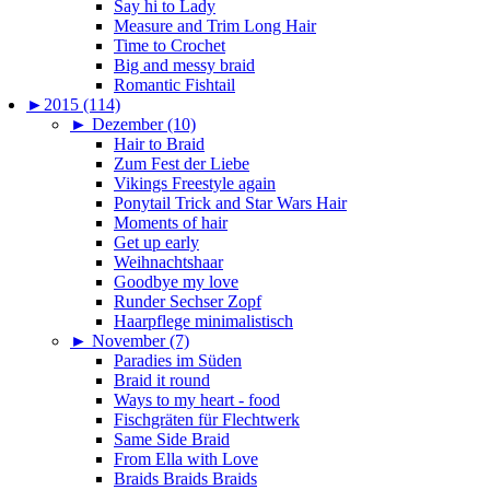
Say hi to Lady
Measure and Trim Long Hair
Time to Crochet
Big and messy braid
Romantic Fishtail
►
2015 (114)
►
Dezember (10)
Hair to Braid
Zum Fest der Liebe
Vikings Freestyle again
Ponytail Trick and Star Wars Hair
Moments of hair
Get up early
Weihnachtshaar
Goodbye my love
Runder Sechser Zopf
Haarpflege minimalistisch
►
November (7)
Paradies im Süden
Braid it round
Ways to my heart - food
Fischgräten für Flechtwerk
Same Side Braid
From Ella with Love
Braids Braids Braids