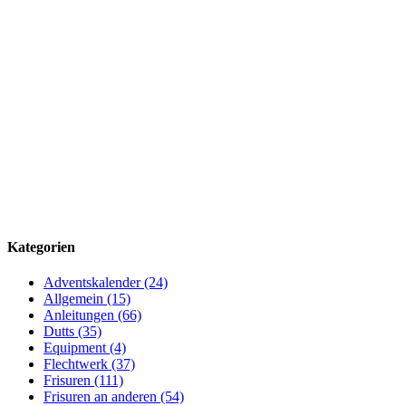
Kategorien
Adventskalender (24)
Allgemein (15)
Anleitungen (66)
Dutts (35)
Equipment (4)
Flechtwerk (37)
Frisuren (111)
Frisuren an anderen (54)