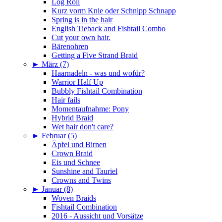
Log Roll
Kurz vorm Knie oder Schnipp Schnapp
Spring is in the hair
English Tieback and Fishtail Combo
Cut your own hair.
Bärenohren
Getting a Five Strand Braid
►
März (7)
Haarnadeln - was und wofür?
Warrior Half Up
Bubbly Fishtail Combination
Hair fails
Momentaufnahme: Pony
Hybrid Braid
Wet hair don't care?
►
Februar (5)
Äpfel und Birnen
Crown Braid
Eis und Schnee
Sunshine and Tauriel
Crowns and Twins
►
Januar (8)
Woven Braids
Fishtail Combination
2016 - Aussicht und Vorsätze