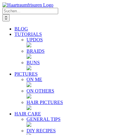
Zum
E-
YouTube
Instagram
Facebook
Twitter
Inhalt
Mail
Suche
springen
nach:
BLOG
TUTORIALS
UPDOS
BRAIDS
BUNS
PICTURES
ON ME
ON OTHERS
HAIR PICTURES
HAIR CARE
GENERAL TIPS
DIY RECIPES