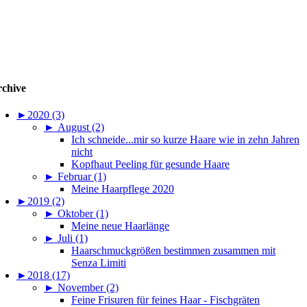
chive
►
2020 (3)
►
August (2)
Ich schneide...mir so kurze Haare wie in zehn Jahren
nicht
Kopfhaut Peeling für gesunde Haare
►
Februar (1)
Meine Haarpflege 2020
►
2019 (2)
►
Oktober (1)
Meine neue Haarlänge
►
Juli (1)
Haarschmuckgrößen bestimmen zusammen mit
Senza Limiti
►
2018 (17)
►
November (2)
Feine Frisuren für feines Haar - Fischgräten