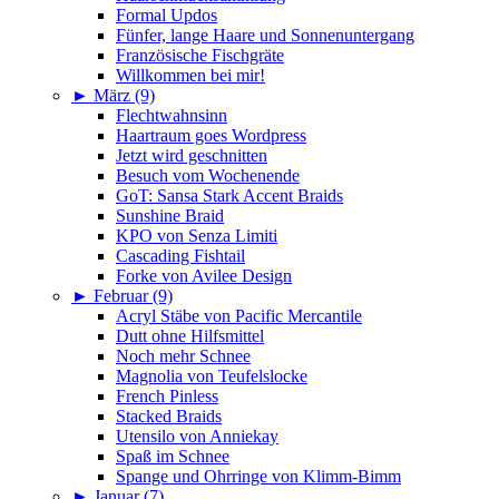
Formal Updos
Fünfer, lange Haare und Sonnenuntergang
Französische Fischgräte
Willkommen bei mir!
►
März (9)
Flechtwahnsinn
Haartraum goes Wordpress
Jetzt wird geschnitten
Besuch vom Wochenende
GoT: Sansa Stark Accent Braids
Sunshine Braid
KPO von Senza Limiti
Cascading Fishtail
Forke von Avilee Design
►
Februar (9)
Acryl Stäbe von Pacific Mercantile
Dutt ohne Hilfsmittel
Noch mehr Schnee
Magnolia von Teufelslocke
French Pinless
Stacked Braids
Utensilo von Anniekay
Spaß im Schnee
Spange und Ohrringe von Klimm-Bimm
►
Januar (7)