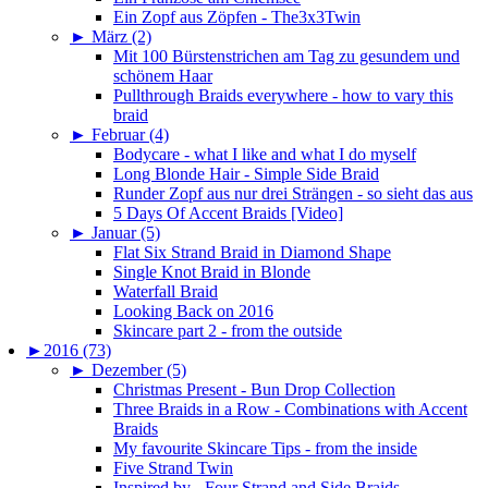
Ein Zopf aus Zöpfen - The3x3Twin
►
März (2)
Mit 100 Bürstenstrichen am Tag zu gesundem und
schönem Haar
Pullthrough Braids everywhere - how to vary this
braid
►
Februar (4)
Bodycare - what I like and what I do myself
Long Blonde Hair - Simple Side Braid
Runder Zopf aus nur drei Strängen - so sieht das aus
5 Days Of Accent Braids [Video]
►
Januar (5)
Flat Six Strand Braid in Diamond Shape
Single Knot Braid in Blonde
Waterfall Braid
Looking Back on 2016
Skincare part 2 - from the outside
►
2016 (73)
►
Dezember (5)
Christmas Present - Bun Drop Collection
Three Braids in a Row - Combinations with Accent
Braids
My favourite Skincare Tips - from the inside
Five Strand Twin
Inspired by - Four Strand and Side Braids