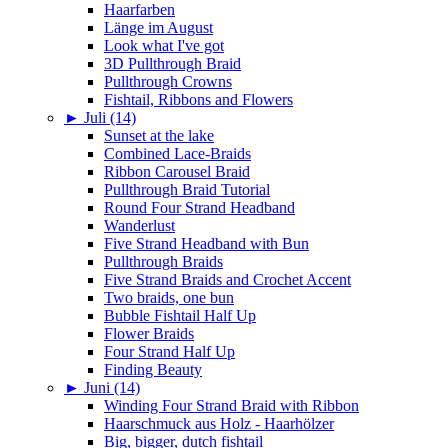
Haarfarben
Länge im August
Look what I've got
3D Pullthrough Braid
Pullthrough Crowns
Fishtail, Ribbons and Flowers
►
Juli (14)
Sunset at the lake
Combined Lace-Braids
Ribbon Carousel Braid
Pullthrough Braid Tutorial
Round Four Strand Headband
Wanderlust
Five Strand Headband with Bun
Pullthrough Braids
Five Strand Braids and Crochet Accent
Two braids, one bun
Bubble Fishtail Half Up
Flower Braids
Four Strand Half Up
Finding Beauty
►
Juni (14)
Winding Four Strand Braid with Ribbon
Haarschmuck aus Holz - Haarhölzer
Big, bigger, dutch fishtail