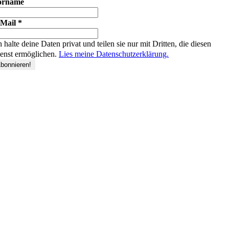
orname
-Mail
*
h halte deine Daten privat und teilen sie nur mit Dritten, die diesen
enst ermöglichen.
Lies meine Datenschutzerklärung.