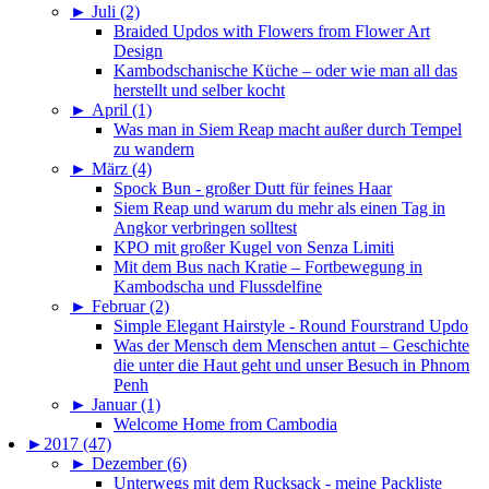
►
Juli (2)
Braided Updos with Flowers from Flower Art
Design
Kambodschanische Küche – oder wie man all das
herstellt und selber kocht
►
April (1)
Was man in Siem Reap macht außer durch Tempel
zu wandern
►
März (4)
Spock Bun - großer Dutt für feines Haar
Siem Reap und warum du mehr als einen Tag in
Angkor verbringen solltest
KPO mit großer Kugel von Senza Limiti
Mit dem Bus nach Kratie – Fortbewegung in
Kambodscha und Flussdelfine
►
Februar (2)
Simple Elegant Hairstyle - Round Fourstrand Updo
Was der Mensch dem Menschen antut – Geschichte
die unter die Haut geht und unser Besuch in Phnom
Penh
►
Januar (1)
Welcome Home from Cambodia
►
2017 (47)
►
Dezember (6)
Unterwegs mit dem Rucksack - meine Packliste