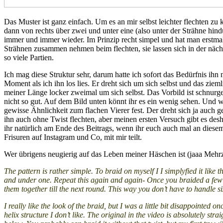
Das Muster ist ganz einfach. Um es an mir selbst leichter flechten zu 
dann von rechts über zwei und unter eine (also unter der Strähne hin
immer und immer wieder. Im Prinzip recht simpel und hat man erstma
Strähnen zusammen nehmen beim flechten, sie lassen sich in der näch
so viele Partien.
Ich mag diese Struktur sehr, darum hatte ich sofort das Bedürfnis i
Moment als ich ihn los lies. Er dreht sich um sich selbst und das zieml
meiner Länge locker zweimal um sich selbst. Das Vorbild ist schnurger
nicht so gut. Auf dem Bild unten könnt ihr es ein wenig sehen. Und w
gewisse Ähnlichkeit zum flachen Vierer fest. Der dreht sich ja auch 
ihn auch ohne Twist flechten, aber meinen ersten Versuch gibt es desh
ihr natürlich am Ende des Beitrags, wenn ihr euch auch mal an diesem
Frisuren auf Instagram und Co, mit mir teilt.
Wer übrigens neugierig auf das Leben meiner Häschen ist (jaaa Mehrz
The pattern is rather simple. To braid on myself I I simplyfied it like 
and under one. Repeat this again and again- Once you braided a few 
them together till the next round. This way you don’t have to handle six
I really like the look of the braid, but I was a little bit disappointed onc
helix structure I don’t like. The original in the video is absolutely strai