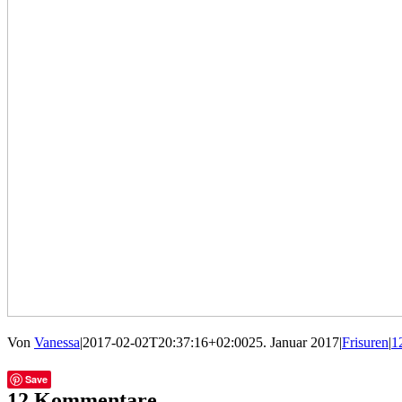
Von
Vanessa
|
2017-02-02T20:37:16+02:00
25. Januar 2017
|
Frisuren
|
1
Facebook
Twitter
Tumblr
E-
Save
Mail
12 Kommentare