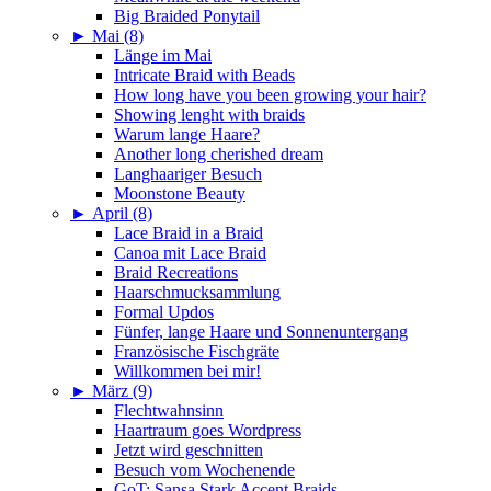
Big Braided Ponytail
►
Mai (8)
Länge im Mai
Intricate Braid with Beads
How long have you been growing your hair?
Showing lenght with braids
Warum lange Haare?
Another long cherished dream
Langhaariger Besuch
Moonstone Beauty
►
April (8)
Lace Braid in a Braid
Canoa mit Lace Braid
Braid Recreations
Haarschmucksammlung
Formal Updos
Fünfer, lange Haare und Sonnenuntergang
Französische Fischgräte
Willkommen bei mir!
►
März (9)
Flechtwahnsinn
Haartraum goes Wordpress
Jetzt wird geschnitten
Besuch vom Wochenende
GoT: Sansa Stark Accent Braids