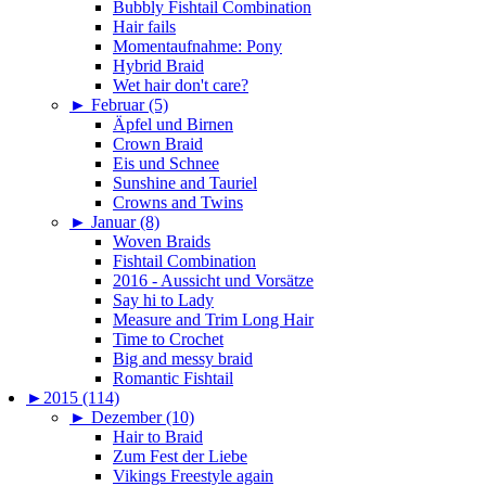
Bubbly Fishtail Combination
Hair fails
Momentaufnahme: Pony
Hybrid Braid
Wet hair don't care?
►
Februar (5)
Äpfel und Birnen
Crown Braid
Eis und Schnee
Sunshine and Tauriel
Crowns and Twins
►
Januar (8)
Woven Braids
Fishtail Combination
2016 - Aussicht und Vorsätze
Say hi to Lady
Measure and Trim Long Hair
Time to Crochet
Big and messy braid
Romantic Fishtail
►
2015 (114)
►
Dezember (10)
Hair to Braid
Zum Fest der Liebe
Vikings Freestyle again