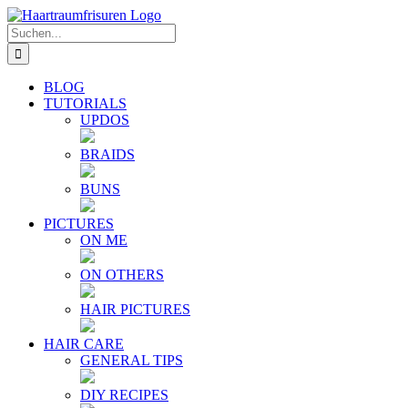
Zum
E-
YouTube
Instagram
Facebook
Twitter
Inhalt
Mail
Suche
springen
nach:
BLOG
TUTORIALS
UPDOS
BRAIDS
BUNS
PICTURES
ON ME
ON OTHERS
HAIR PICTURES
HAIR CARE
GENERAL TIPS
DIY RECIPES