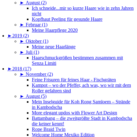
►
August (2)
Ich schneide...mir so kurze Haare wie in zehn Jahren
nicht
Kopfhaut Peeling für gesunde Haare
►
Februar (1)
Meine Haarpflege 2020
►
2019 (2)
►
Oktober (1)
Meine neue Haarlänge
►
Juli (1)
Haarschmuckgrößen bestimmen zusammen mit
Senza Limiti
►
2018 (17)
►
November (2)
Feine Frisuren für feines Haar - Fischgräten
Kampot – wo der Pfeffer, ach was, wo wir mit dem
Roller gefahren sind
►
August (5)
Mein Inselguide für Koh Rong Samloem – Strände
in Kambodscha
More elegant updos with Flower Art Design
Battambang – die zweitgrößte Stadt in Kambodscha
die keiner kennt!
Rope Braid Twin
Welcome Home Mexiko Edition