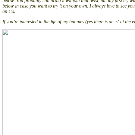
below. You probably can braid it without that twist, but my first try wil
below in case you want to try it on your own. I always love to see you
an Co.
If you’re interested in the life of my bunnies (yes there is an ’s‘ at t