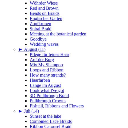
Wöhrder Wiese
Red and Brown
Beads on Braids
Englischer Garten
Zopfkronen
Spiral Braid
Meeting at the botanical garden
Goodbye
Wedding waves
►
August (11)
Pflege für feines Haar
Auf der Burg
Mix My Shampoo
Loops and Ribbon
How many strands?
Haarfarben
Länge im August
Look what I've got
3D Pullthrough Braid
Pullthrough Crowns
Fishtail, Ribbons and Flowers
►
Juli (14)
Sunset at the lake
Combined Lace-Braids
Ribbon Carousel Braid