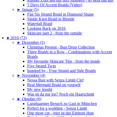
Runder Zopf aus nur drei Strängen - so sieht das aus
5 Days Of Accent Braids [Video]
►
Januar (5)
Flat Six Strand Braid in Diamond Shape
Single Knot Braid in Blonde
Waterfall Braid
Looking Back on 2016
Skincare part 2 - from the outside
►
2016 (73)
►
Dezember (5)
Christmas Present - Bun Drop Collection
Three Braids in a Row - Combinations with Accent
Braids
My favourite Skincare Tips - from the inside
Five Strand Twin
Inspired by - Four Strand and Side Braids
►
November (4)
Nessa Bun with Senza Limiti Clef
Real Mermaid Braid on yourself
My new lenght
Was ist da nur los? Noch ein Haarschnitt
►
Oktober (6)
Langhaariger Besuch zu Gast in München
Perfect for a wedding - Senza Limiti
One more cut - jetzt ist das Einhorn dran