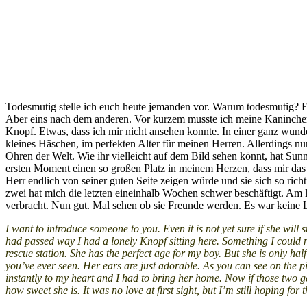
Todesmutig stelle ich euch heute jemanden vor. Warum todesmutig? Es 
Aber eins nach dem anderen. Vor kurzem musste ich meine Kaninchen
Knopf. Etwas, dass ich mir nicht ansehen konnte. In einer ganz wund
kleines Häschen, im perfekten Alter für meinen Herren. Allerdings n
Ohren der Welt. Wie ihr vielleicht auf dem Bild sehen könnt, hat Sunn
ersten Moment einen so großen Platz in meinem Herzen, dass mir das
Herr endlich von seiner guten Seite zeigen würde und sie sich so ric
zwei hat mich die letzten eineinhalb Wochen schwer beschäftigt. Am li
verbracht. Nun gut. Mal sehen ob sie Freunde werden. Es war keine Li
I want to introduce someone to you. Even it is not yet sure if she will s
had passed way I had a lonely Knopf sitting here. Something I could no 
rescue station. She has the perfect age for my boy. But she is only half
you’ve ever seen. Her ears are just adorable. As you can see on the pi
instantly to my heart and I had to bring her home. Now if those two ge
how sweet she is. It was no love at first sight, but I’m still hoping fo