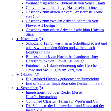
Weihnachtsgeschenk: Blütenstab von Senza Limiti
Cut your own hair - lange Haare selber schneiden
Geschenk zum dritten Advent: Wasserfeste Forke
von Grahtoe
Geschenk zum zweiten Advent: Schmuck von
Flower Art Design
Geschenk zum ersten Advent: Lady Idun Unicorn
Stick
►
November (3)
Schottland Teil 5: was man in Schottland so isst und
wie es weiter in den Süden und zurück nach
Edinburgh ging
Blütenschmuck zur Hochzeit - handgemachter
Haarschmuck von Flower Art Design
Fotobuch als Urlaubserinnerung oder Geschenk -
Cewe und Saal Digital im Vergleich
►
Oktober (2)
Big Braided Flower - geflochtener Blumendutt
End of Summer Inspiration oder flechten im Park
►
September (5)
Impressionen von der Rieder Messe -
Haarflechtmarathon
Combined Classics - Frisur für Wies'n und Co.
Die Schotten, der Linksverkehr und Nessa auf der
Insel Skye