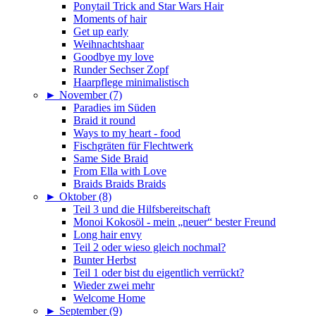
Ponytail Trick and Star Wars Hair
Moments of hair
Get up early
Weihnachtshaar
Goodbye my love
Runder Sechser Zopf
Haarpflege minimalistisch
►
November (7)
Paradies im Süden
Braid it round
Ways to my heart - food
Fischgräten für Flechtwerk
Same Side Braid
From Ella with Love
Braids Braids Braids
►
Oktober (8)
Teil 3 und die Hilfsbereitschaft
Monoi Kokosöl - mein „neuer“ bester Freund
Long hair envy
Teil 2 oder wieso gleich nochmal?
Bunter Herbst
Teil 1 oder bist du eigentlich verrückt?
Wieder zwei mehr
Welcome Home
►
September (9)