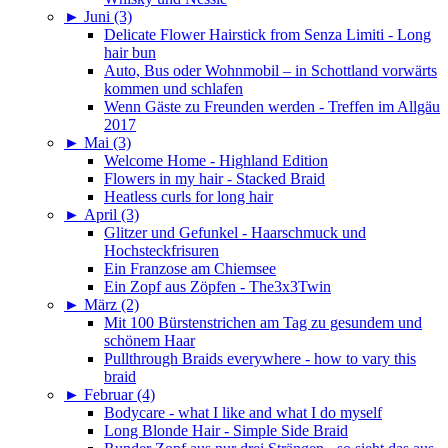
►
Juni (3)
Delicate Flower Hairstick from Senza Limiti - Long
hair bun
Auto, Bus oder Wohnmobil – in Schottland vorwärts
kommen und schlafen
Wenn Gäste zu Freunden werden - Treffen im Allgäu
2017
►
Mai (3)
Welcome Home - Highland Edition
Flowers in my hair - Stacked Braid
Heatless curls for long hair
►
April (3)
Glitzer und Gefunkel - Haarschmuck und
Hochsteckfrisuren
Ein Franzose am Chiemsee
Ein Zopf aus Zöpfen - The3x3Twin
►
März (2)
Mit 100 Bürstenstrichen am Tag zu gesundem und
schönem Haar
Pullthrough Braids everywhere - how to vary this
braid
►
Februar (4)
Bodycare - what I like and what I do myself
Long Blonde Hair - Simple Side Braid