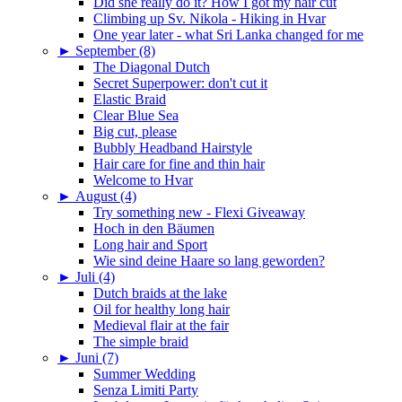
Did she really do it? How I got my hair cut
Climbing up Sv. Nikola - Hiking in Hvar
One year later - what Sri Lanka changed for me
►
September (8)
The Diagonal Dutch
Secret Superpower: don't cut it
Elastic Braid
Clear Blue Sea
Big cut, please
Bubbly Headband Hairstyle
Hair care for fine and thin hair
Welcome to Hvar
►
August (4)
Try something new - Flexi Giveaway
Hoch in den Bäumen
Long hair and Sport
Wie sind deine Haare so lang geworden?
►
Juli (4)
Dutch braids at the lake
Oil for healthy long hair
Medieval flair at the fair
The simple braid
►
Juni (7)
Summer Wedding
Senza Limiti Party