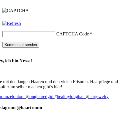
CAPTCHA Code
*
y, ich bin Nessa!
e mit den langen Haaren und den vielen Frisuren. Haarpflege und
pfe zum selber machen gibt’s hier!
apunzelontour
#
longhairedgirl
#
healthylonghair
#
hairjewelry
nstagram @haartraum