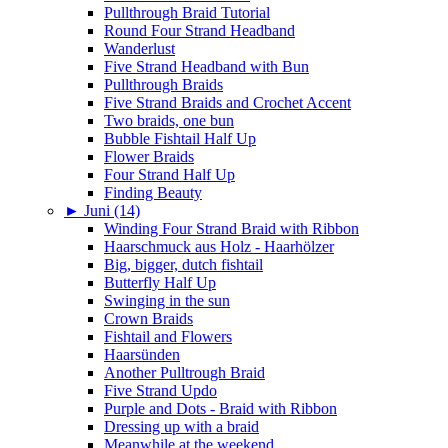
Pullthrough Braid Tutorial
Round Four Strand Headband
Wanderlust
Five Strand Headband with Bun
Pullthrough Braids
Five Strand Braids and Crochet Accent
Two braids, one bun
Bubble Fishtail Half Up
Flower Braids
Four Strand Half Up
Finding Beauty
►
Juni (14)
Winding Four Strand Braid with Ribbon
Haarschmuck aus Holz - Haarhölzer
Big, bigger, dutch fishtail
Butterfly Half Up
Swinging in the sun
Crown Braids
Fishtail and Flowers
Haarsünden
Another Pulltrough Braid
Five Strand Updo
Purple and Dots - Braid with Ribbon
Dressing up with a braid
Meanwhile at the weekend