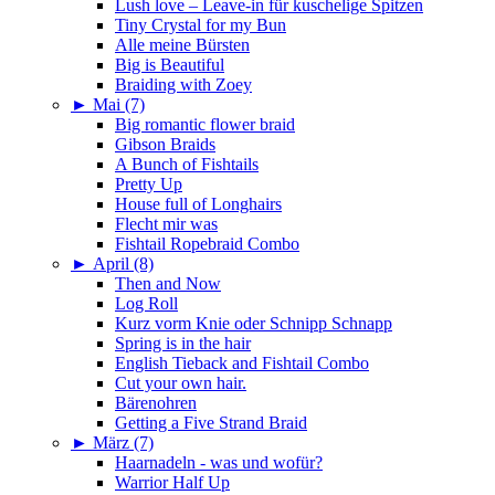
Lush love – Leave-in für kuschelige Spitzen
Tiny Crystal for my Bun
Alle meine Bürsten
Big is Beautiful
Braiding with Zoey
►
Mai (7)
Big romantic flower braid
Gibson Braids
A Bunch of Fishtails
Pretty Up
House full of Longhairs
Flecht mir was
Fishtail Ropebraid Combo
►
April (8)
Then and Now
Log Roll
Kurz vorm Knie oder Schnipp Schnapp
Spring is in the hair
English Tieback and Fishtail Combo
Cut your own hair.
Bärenohren
Getting a Five Strand Braid
►
März (7)
Haarnadeln - was und wofür?
Warrior Half Up