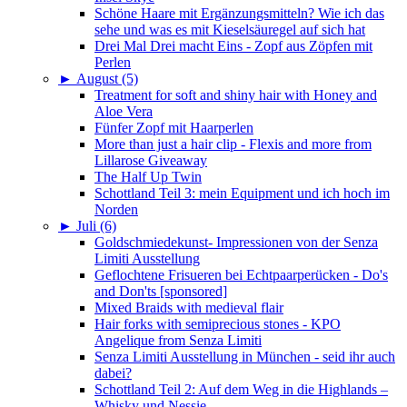
Schöne Haare mit Ergänzungsmitteln? Wie ich das
sehe und was es mit Kieselsäuregel auf sich hat
Drei Mal Drei macht Eins - Zopf aus Zöpfen mit
Perlen
►
August (5)
Treatment for soft and shiny hair with Honey and
Aloe Vera
Fünfer Zopf mit Haarperlen
More than just a hair clip - Flexis and more from
Lillarose Giveaway
The Half Up Twin
Schottland Teil 3: mein Equipment und ich hoch im
Norden
►
Juli (6)
Goldschmiedekunst- Impressionen von der Senza
Limiti Ausstellung
Geflochtene Frisueren bei Echtpaarperücken - Do's
and Don'ts [sponsored]
Mixed Braids with medieval flair
Hair forks with semiprecious stones - KPO
Angelique from Senza Limiti
Senza Limiti Ausstellung in München - seid ihr auch
dabei?
Schottland Teil 2: Auf dem Weg in die Highlands –
Whisky und Nessie