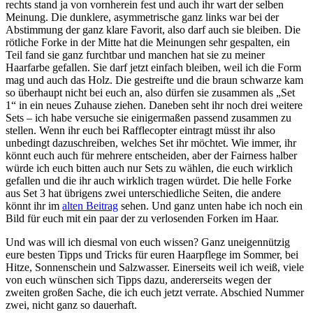
rechts stand ja von vornherein fest und auch ihr wart der selben
Meinung. Die dunklere, asymmetrische ganz links war bei der
Abstimmung der ganz klare Favorit, also darf auch sie bleiben. Die
rötliche Forke in der Mitte hat die Meinungen sehr gespalten, ein
Teil fand sie ganz furchtbar und manchen hat sie zu meiner
Haarfarbe gefallen. Sie darf jetzt einfach bleiben, weil ich die Form
mag und auch das Holz. Die gestreifte und die braun schwarze kam
so überhaupt nicht bei euch an, also dürfen sie zusammen als „Set
1“ in ein neues Zuhause ziehen. Daneben seht ihr noch drei weitere
Sets – ich habe versuche sie einigermaßen passend zusammen zu
stellen. Wenn ihr euch bei Rafflecopter eintragt müsst ihr also
unbedingt dazuschreiben, welches Set ihr möchtet. Wie immer, ihr
könnt euch auch für mehrere entscheiden, aber der Fairness halber
würde ich euch bitten auch nur Sets zu wählen, die euch wirklich
gefallen und die ihr auch wirklich tragen würdet. Die helle Forke
aus Set 3 hat übrigens zwei unterschiedliche Seiten, die andere
könnt ihr im
alten Beitrag
sehen. Und ganz unten habe ich noch ein
Bild für euch mit ein paar der zu verlosenden Forken im Haar.
Und was will ich diesmal von euch wissen? Ganz uneigennützig
eure besten Tipps und Tricks für euren Haarpflege im Sommer, bei
Hitze, Sonnenschein und Salzwasser. Einerseits weil ich weiß, viele
von euch wünschen sich Tipps dazu, andererseits wegen der
zweiten großen Sache, die ich euch jetzt verrate. Abschied Nummer
zwei, nicht ganz so dauerhaft.