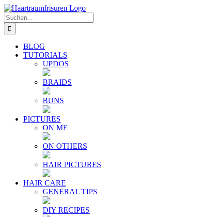
Zum
E-
YouTube
Instagram
Facebook
Twitter
Inhalt
Mail
Suche
springen
nach:
BLOG
TUTORIALS
UPDOS
BRAIDS
BUNS
PICTURES
ON ME
ON OTHERS
HAIR PICTURES
HAIR CARE
GENERAL TIPS
DIY RECIPES