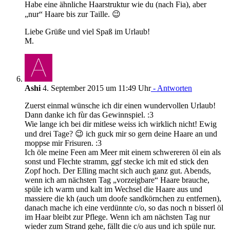
Habe eine ähnliche Haarstruktur wie du (nach Fia), aber
„nur“ Haare bis zur Taille. 😉
Liebe Grüße und viel Spaß im Urlaub!
M.
Ashi
4. September 2015 um 11:49 Uhr
- Antworten
Zuerst einmal wünsche ich dir einen wundervollen Urlaub!
Dann danke ich fùr das Gewinnspiel. :3
Wie lange ich bei dir mitlese weiss ich wirklich nicht! Ewig
und drei Tage? 😉 ich guck mir so gern deine Haare an und
moppse mir Frisuren. :3
Ich öle meine Feen am Meer mit einem schwereren öl ein als
sonst und Flechte stramm, ggf stecke ich mit ed stick den
Zopf hoch. Der Elling macht sich auch ganz gut. Abends,
wenn ich am nächsten Tag „vorzeigbare“ Haare brauche,
spüle ich warm und kalt im Wechsel die Haare aus und
massiere die kh (auch um doofe sandkörnchen zu entfernen),
danach mache ich eine verdünnte c/o, so das noch n bisserl öl
im Haar bleibt zur Pflege. Wenn ich am nächsten Tag nur
wieder zum Strand gehe, fällt die c/o aus und ich spüle nur.