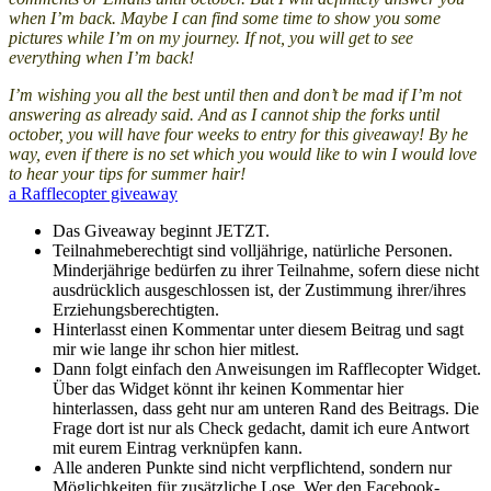
when I’m back. Maybe I can find some time to show you some
pictures while I’m on my journey. If not, you will get to see
everything when I’m back!
I’m wishing you all the best until then and don’t be mad if I’m not
answering as already said. And as I cannot ship the forks until
october, you will have four weeks to entry for this giveaway! By he
way, even if there is no set which you would like to win I would love
to hear your tips for summer hair!
a Rafflecopter giveaway
Das Giveaway beginnt JETZT.
Teilnahmeberechtigt sind volljährige, natürliche Personen.
Minderjährige bedürfen zu ihrer Teilnahme, sofern diese nicht
ausdrücklich ausgeschlossen ist, der Zustimmung ihrer/ihres
Erziehungsberechtigten.
Hinterlasst einen Kommentar unter diesem Beitrag und sagt
mir wie lange ihr schon hier mitlest.
Dann folgt einfach den Anweisungen im Rafflecopter Widget.
Über das Widget könnt ihr keinen Kommentar hier
hinterlassen, dass geht nur am unteren Rand des Beitrags. Die
Frage dort ist nur als Check gedacht, damit ich eure Antwort
mit eurem Eintrag verknüpfen kann.
Alle anderen Punkte sind nicht verpflichtend, sondern nur
Möglichkeiten für zusätzliche Lose. Wer den Facebook-