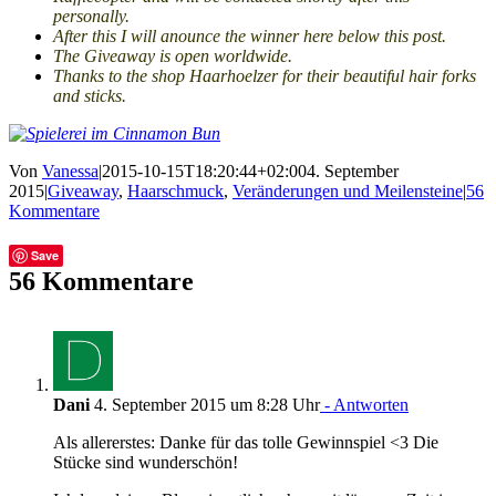
personally.
After this I will anounce the winner here below this post.
The Giveaway is open worldwide.
Thanks to the shop Haarhoelzer for their beautiful hair forks
and sticks.
Von
Vanessa
|
2015-10-15T18:20:44+02:00
4. September
2015
|
Giveaway
,
Haarschmuck
,
Veränderungen und Meilensteine
|
56
Kommentare
Facebook
Twitter
Tumblr
E-
Save
Mail
56 Kommentare
Dani
4. September 2015 um 8:28 Uhr
- Antworten
Als allererstes: Danke für das tolle Gewinnspiel <3 Die
Stücke sind wunderschön!