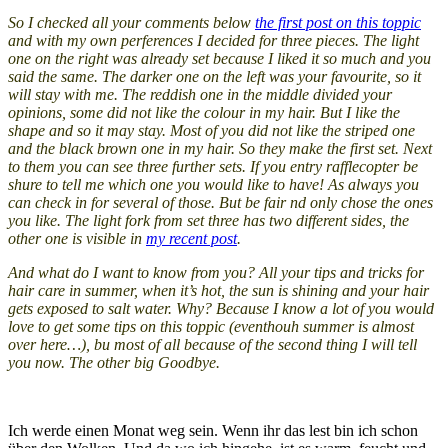
So I checked all your comments below
the first post on this toppic
and with my own perferences I decided for three pieces. The light
one on the right was already set because I liked it so much and you
said the same. The darker one on the left was your favourite, so it
will stay with me. The reddish one in the middle divided your
opinions, some did not like the colour in my hair. But I like the
shape and so it may stay. Most of you did not like the striped one
and the black brown one in my hair. So they make the first set. Next
to them you can see three further sets. If you entry rafflecopter be
shure to tell me which one you would like to have! As always you
can check in for several of those. But be fair nd only chose the ones
you like. The light fork from set three has two different sides, the
other one is visible in
my recent post
.
And what do I want to know from you? All your tips and tricks for
hair care in summer, when it’s hot, the sun is shining and your hair
gets exposed to salt water. Why? Because I know a lot of you would
love to get some tips on this toppic (eventhouh summer is almost
over here…), bu most of all because of the second thing I will tell
you now. The other big Goodbye.
Ich werde einen Monat weg sein. Wenn ihr das lest bin ich schon