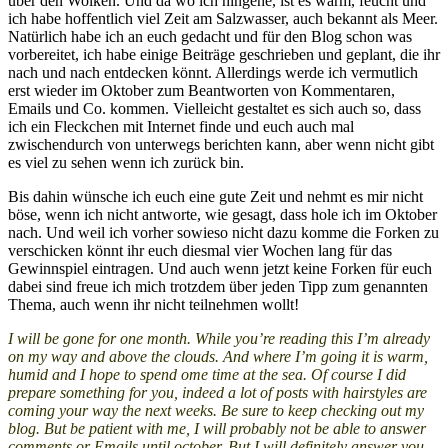
über den Wolken. Und da wo ich hingehe, ist es warm, feucht und
ich habe hoffentlich viel Zeit am Salzwasser, auch bekannt als Meer.
Natürlich habe ich an euch gedacht und für den Blog schon was
vorbereitet, ich habe einige Beiträge geschrieben und geplant, die ihr
nach und nach entdecken könnt. Allerdings werde ich vermutlich
erst wieder im Oktober zum Beantworten von Kommentaren,
Emails und Co. kommen. Vielleicht gestaltet es sich auch so, dass
ich ein Fleckchen mit Internet finde und euch auch mal
zwischendurch von unterwegs berichten kann, aber wenn nicht gibt
es viel zu sehen wenn ich zurück bin.
Bis dahin wünsche ich euch eine gute Zeit und nehmt es mir nicht
böse, wenn ich nicht antworte, wie gesagt, dass hole ich im Oktober
nach. Und weil ich vorher sowieso nicht dazu komme die Forken zu
verschicken könnt ihr euch diesmal vier Wochen lang für das
Gewinnspiel eintragen. Und auch wenn jetzt keine Forken für euch
dabei sind freue ich mich trotzdem über jeden Tipp zum genannten
Thema, auch wenn ihr nicht teilnehmen wollt!
I will be gone for one month. While you’re reading this I’m already
on my way and above the clouds. And where I’m going it is warm,
humid and I hope to spend ome time at the sea. Of course I did
prepare something for you, indeed a lot of posts with hairstyles are
coming your way the next weeks. Be sure to keep checking out my
blog. But be patient with me, I will probably not be able to answer
comments or Emails until october. But I will definitely answer you