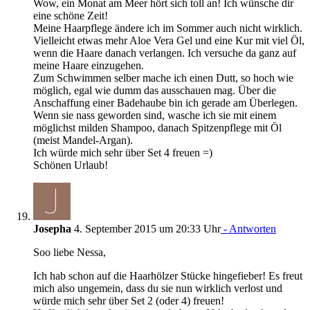
Wow, ein Monat am Meer hört sich toll an! Ich wünsche dir
eine schöne Zeit!
Meine Haarpflege ändere ich im Sommer auch nicht wirklich.
Vielleicht etwas mehr Aloe Vera Gel und eine Kur mit viel Öl,
wenn die Haare danach verlangen. Ich versuche da ganz auf
meine Haare einzugehen.
Zum Schwimmen selber mache ich einen Dutt, so hoch wie
möglich, egal wie dumm das ausschauen mag. Über die
Anschaffung einer Badehaube bin ich gerade am Überlegen.
Wenn sie nass geworden sind, wasche ich sie mit einem
möglichst milden Shampoo, danach Spitzenpflege mit Öl
(meist Mandel-Argan).
Ich würde mich sehr über Set 4 freuen =)
Schönen Urlaub!
Josepha
4. September 2015 um 20:33 Uhr
- Antworten
Soo liebe Nessa,
Ich hab schon auf die Haarhölzer Stücke hingefieber! Es freut
mich also ungemein, dass du sie nun wirklich verlost und
würde mich sehr über Set 2 (oder 4) freuen!