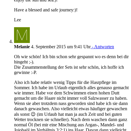
Have a blessed and safe journey:)!
Lee
Melanie
4. September 2015 um 9:41 Uhr
- Antworten
Oh wie schön! Ich bin schon sehr gespannt wo es denn bei dir
hingeht ;-).
Die Zusammenstellung der Sets ist sehr schön, ich hoffe ich
gewinne :-P.
Also ich habe relativ wenig Tipps für die Hasrpflege im
Sommer. Ich habe im Urlaub eigentlich alles genauso gemacht
wie immer. Habe vor dem Schwimmen einen hohen Dutt
gemacht um die Haare nicht immer voll Salzwasser zu haben.
Wenn sie aber trotzdem nass geworden sind habe ich sie dann
danach gewaschen. Also vielleicht etwas häufiger gewaschen
als sonst 😉 (im Urlaub hat man ja auch Zeit und bei guten
Wetter trocknen sie schneller). Nach dem waschen dann ganz
normal Öl (bei mir eine Mischung aus Argan-, Mandel- und
Jojobaöl im Verhältnis 3:2:1) ins Haar. Davon dann vielleicht