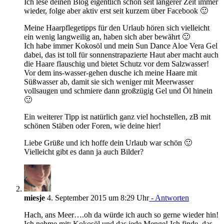
Ich lese deinen Blog eigentlich schon seit längerer Zeit immer
wieder, folge aber aktiv erst seit kurzem über Facebook 🙂
Meine Haarpflegetipps für den Urlaub hören sich vielleicht
ein wenig langweilig an, haben sich aber bewährt 🙂
Ich habe immer Kokosöl und mein Sun Dance Aloe Vera Gel
dabei, das ist toll für sonnenstrapazierte Haut aber macht auch
die Haare flauschig und bietet Schutz vor dem Salzwasser!
Vor dem ins-wasser-gehen dusche ich meine Haare mit
Süßwasser ab, damit sie sich weniger mit Meerwasser
vollsaugen und schmiere dann großzügig Gel und Öl hinein
🙂
Ein weiterer Tipp ist natürlich ganz viel hochstellen, zB mit
schönen Stäben oder Foren, wie deine hier!
Liebe Grüße und ich hoffe dein Urlaub war schön 🙂
Vielleicht gibt es dann ja auch Bilder?
miesje
4. September 2015 um 8:29 Uhr
- Antworten
Hach, ans Meer….oh da würde ich auch so gerne wieder hin!
Ich nehme mit: Kokosöl und das jede Menge! Ich finde, das