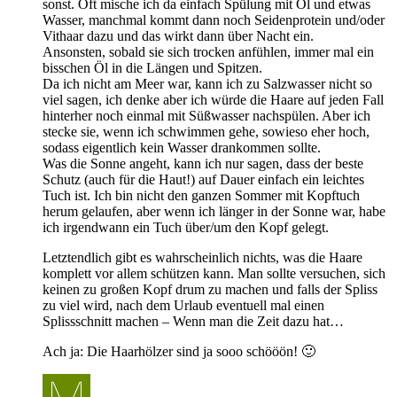
sonst. Oft mische ich da einfach Spülung mit Öl und etwas
Wasser, manchmal kommt dann noch Seidenprotein und/oder
Vithaar dazu und das wirkt dann über Nacht ein.
Ansonsten, sobald sie sich trocken anfühlen, immer mal ein
bisschen Öl in die Längen und Spitzen.
Da ich nicht am Meer war, kann ich zu Salzwasser nicht so
viel sagen, ich denke aber ich würde die Haare auf jeden Fall
hinterher noch einmal mit Süßwasser nachspülen. Aber ich
stecke sie, wenn ich schwimmen gehe, sowieso eher hoch,
sodass eigentlich kein Wasser drankommen sollte.
Was die Sonne angeht, kann ich nur sagen, dass der beste
Schutz (auch für die Haut!) auf Dauer einfach ein leichtes
Tuch ist. Ich bin nicht den ganzen Sommer mit Kopftuch
herum gelaufen, aber wenn ich länger in der Sonne war, habe
ich irgendwann ein Tuch über/um den Kopf gelegt.
Letztendlich gibt es wahrscheinlich nichts, was die Haare
komplett vor allem schützen kann. Man sollte versuchen, sich
keinen zu großen Kopf drum zu machen und falls der Spliss
zu viel wird, nach dem Urlaub eventuell mal einen
Splissschnitt machen – Wenn man die Zeit dazu hat…
Ach ja: Die Haarhölzer sind ja sooo schööön! 🙂