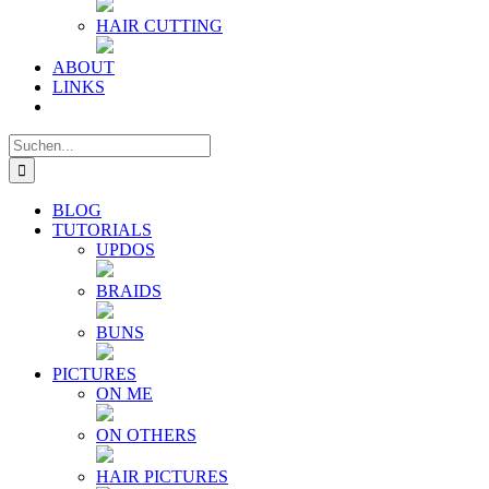
HAIR CUTTING
ABOUT
LINKS
Suche
nach:
BLOG
TUTORIALS
UPDOS
BRAIDS
BUNS
PICTURES
ON ME
ON OTHERS
HAIR PICTURES