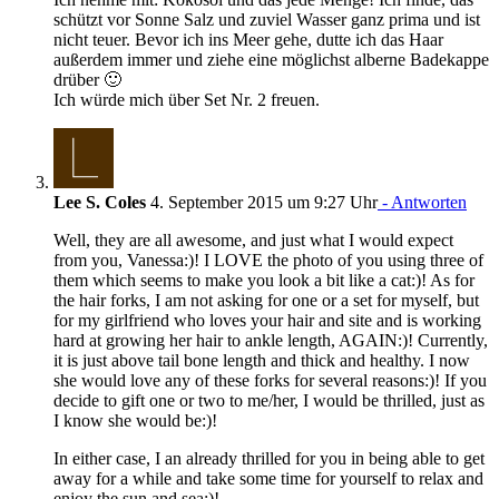
schützt vor Sonne Salz und zuviel Wasser ganz prima und ist
nicht teuer. Bevor ich ins Meer gehe, dutte ich das Haar
außerdem immer und ziehe eine möglichst alberne Badekappe
drüber 🙂
Ich würde mich über Set Nr. 2 freuen.
Lee S. Coles
4. September 2015 um 9:27 Uhr
- Antworten
Well, they are all awesome, and just what I would expect
from you, Vanessa:)! I LOVE the photo of you using three of
them which seems to make you look a bit like a cat:)! As for
the hair forks, I am not asking for one or a set for myself, but
for my girlfriend who loves your hair and site and is working
hard at growing her hair to ankle length, AGAIN:)! Currently,
it is just above tail bone length and thick and healthy. I now
she would love any of these forks for several reasons:)! If you
decide to gift one or two to me/her, I would be thrilled, just as
I know she would be:)!
In either case, I an already thrilled for you in being able to get
away for a while and take some time for yourself to relax and
enjoy the sun and sea:)!