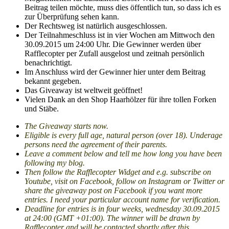
Beitrag teilen möchte, muss dies öffentlich tun, so dass ich es
zur Überprüfung sehen kann.
Der Rechtsweg ist natürlich ausgeschlossen.
Der Teilnahmeschluss ist in vier Wochen am Mittwoch den
30.09.2015 um 24:00 Uhr. Die Gewinner werden über
Rafflecopter per Zufall ausgelost und zeitnah persönlich
benachrichtigt.
Im Anschluss wird der Gewinner hier unter dem Beitrag
bekannt gegeben.
Das Giveaway ist weltweit geöffnet!
Vielen Dank an den Shop Haarhölzer für ihre tollen Forken
und Stäbe.
The Giveaway starts now.
Eligible is every full age, natural person (over 18). Underage
persons need the agreement of their parents.
Leave a comment below and tell me how long you have been
following my blog.
Then follow the Rafflecopter Widget and e.g. subscribe on
Youtube, visit on Facebook, follow on Instagram or Twitter or
share the giveaway post on Facebook if you want more
entries. I need your particular account name for verification.
Deadline for entries is in four weeks, wednesday 30.09.2015
at 24:00 (GMT +01:00). The winner will be drawn by
Rafflecopter and will be contacted shortly after this