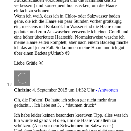
Strukturschäden vorzubeugen und die Kämmbarkeit zu
verbessern) und konsequent hochstecken, um die Haare
einfach zu schonen.
Wenn ich weiß, dass ich in Chlor- oder Salzwasser baden
gehe, öle ich die Haare ein paar Stunden vorher großzügig
ein, meistens mit Kokosöl. Im Wasser sind die Haare dann
geduttet und zum Auswaschen verwende ich einen Condi und
eine höher überfettete Haarseife. Normalerweise wasche ich
meine Haare selten komplett, aber nach einem Badetag mache
ich das auf jeden Fall. So kommen meine Haare und ich gut
über einen Badetag/Urlaub 😉
Liebe Grüße 🙂
Chrizine
4. September 2015 um 14:32 Uhr
- Antworten
Oh, die Forken! Da hatte ich schon gar nicht mehr dran
gedacht… Ich liebe set 3… *daumen drück*
Ich habe leider keinen besonders kreativen Tipp, alles was ich
tun würde ist ganz viel ölen, um die Haare vor allem zu
schützen. (Also vor dem Schwimmen im Salzwasser.)
Und eben hochstecken und wenn es geht gar nicht erst nass