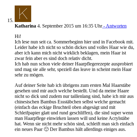
Katharina
4. September 2015 um 16:35 Uhr
- Antworten
Hi!
Ich lese nun seit ca. Sommerbeginn hier und in Facebook mit.
Leider habe ich nicht so schön dickes und volles Haar wie du,
aber ich kann mich nicht wirklich beklagen, mein Haar ist
zwar fein aber es sind doch relativ dicht.
Ich hab nun schon viele deiner Haarpflegerezepte ausprobiert
und mag sie alle sehr, speziell das leave in scheint mein Haar
sehr zu mögen.
Auf deiner Seite hab ich übrigens zum ersten Mal Haarstäbe
gesehen und mir auch welche bestellt. Und da meine Haare
nicht so dick und zudem nur taillenlang sind, habe ich mir aus
chinesischen Bambus Essstäbchen selbst welche gemacht
(einfach das eckige Bruchteil oben abgesägt und mit
Schleifpapier glatt und rund geschliffen), die sind super wenn
man Haarpflege einwirken lassen will und keine Acrylstäbe
hat. Wenn sie nicht mehr schön sind, schleift man sich einfach
ein neues Paar 🙂 Der Bambus hält allerdings einiges aus.