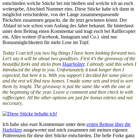
entschieden welche Stücke bei mir bleiben und welche ich an euch
weitergebe, Abschied Nummer eins. Diese Stücke habe ich dann in
möglichst verschiedene, von der Länge zusammenpassende
Päckchen zusammen gepackt, die ihr jetzt gewinnen könnt. Der
Ablauf ist wie schon vom Anfang des Jahre bekannt. Ihr hinterlasst
unter dem Beitrag einen Kommentar und tragt euch bei Rafflecopter
ein. Alles weitere (Facebook, Instagram und Co.) sind nur
Bonusmöglichkeiten für mehr Lose im Topf.
Today I can tell you two big things I have been looking forward two.
Let’s say it will be about two goodbyes. First it’s the giveaway of the
beautiful forks and sticks from
Haarhölzer
. I already said this when I
introduced the shop to you. Unfortunately it took longer then I
expected, but here it is. With you support I decided for some pieces
and the rest wil find new homes. I made some sets and tried to sort
them by lenght. The giveaway is just the same like with the one at
the beginning of the year. Leave a comment and then check in with
rafflecopter. All the other options are just for bonus entries and not
neccesary.
Ich habe also eure Kommentare unter dem
ersten Beitrag über die
Harhölzer
ausgewertet und mich zusammen mit meinen eigenen
Präferenzen für diese drei Stücke entschieden. Die helle Forke ganz