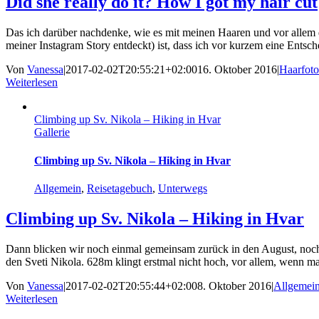
Did she really do it? How I got my hair cut
Das ich darüber nachdenke, wie es mit meinen Haaren und vor allem der
meiner Instagram Story entdeckt) ist, dass ich vor kurzem eine Entsch
Von
Vanessa
|
2017-02-02T20:55:21+02:00
16. Oktober 2016
|
Haarfoto
Weiterlesen
Climbing up Sv. Nikola – Hiking in Hvar
Gallerie
Climbing up Sv. Nikola – Hiking in Hvar
Allgemein
,
Reisetagebuch
,
Unterwegs
Climbing up Sv. Nikola – Hiking in Hvar
Dann blicken wir noch einmal gemeinsam zurück in den August, noch 
den Sveti Nikola. 628m klingt erstmal nicht hoch, vor allem, wenn 
Von
Vanessa
|
2017-02-02T20:55:44+02:00
8. Oktober 2016
|
Allgemei
Weiterlesen