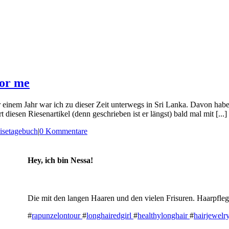
for me
 einem Jahr war ich zu dieser Zeit unterwegs in Sri Lanka. Davon habe 
 diesen Riesenartikel (denn geschrieben ist er längst) bald mal mit [...]
isetagebuch
|
0 Kommentare
Hey, ich bin Nessa!
Die mit den langen Haaren und den vielen Frisuren. Haarpfleg
#
rapunzelontour
#
longhairedgirl
#
healthylonghair
#
hairjewelr