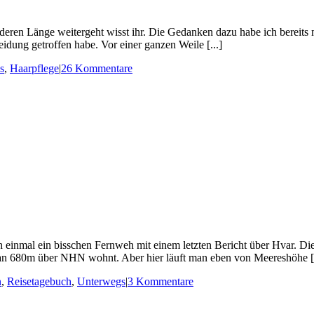
en Länge weitergeht wisst ihr. Die Gedanken dazu habe ich bereits mit e
eidung getroffen habe. Vor einer ganzen Weile [...]
s
,
Haarpflege
|
26 Kommentare
einmal ein bisschen Fernweh mit einem letzten Bericht über Hvar. Die
man 680m über NHN wohnt. Aber hier läuft man eben von Meereshöhe [.
n
,
Reisetagebuch
,
Unterwegs
|
3 Kommentare