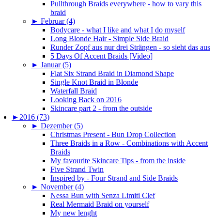
Pullthrough Braids everywhere - how to vary this
braid
►
Februar (4)
Bodycare - what I like and what I do myself
Long Blonde Hair - Simple Side Braid
Runder Zopf aus nur drei Strängen - so sieht das aus
5 Days Of Accent Braids [Video]
►
Januar (5)
Flat Six Strand Braid in Diamond Shape
Single Knot Braid in Blonde
Waterfall Braid
Looking Back on 2016
Skincare part 2 - from the outside
►
2016 (73)
►
Dezember (5)
Christmas Present - Bun Drop Collection
Three Braids in a Row - Combinations with Accent
Braids
My favourite Skincare Tips - from the inside
Five Strand Twin
Inspired by - Four Strand and Side Braids
►
November (4)
Nessa Bun with Senza Limiti Clef
Real Mermaid Braid on yourself
My new lenght