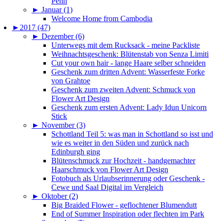
Penh
►
Januar (1)
Welcome Home from Cambodia
►
2017 (47)
►
Dezember (6)
Unterwegs mit dem Rucksack - meine Packliste
Weihnachtsgeschenk: Blütenstab von Senza Limiti
Cut your own hair - lange Haare selber schneiden
Geschenk zum dritten Advent: Wasserfeste Forke
von Grahtoe
Geschenk zum zweiten Advent: Schmuck von
Flower Art Design
Geschenk zum ersten Advent: Lady Idun Unicorn
Stick
►
November (3)
Schottland Teil 5: was man in Schottland so isst und
wie es weiter in den Süden und zurück nach
Edinburgh ging
Blütenschmuck zur Hochzeit - handgemachter
Haarschmuck von Flower Art Design
Fotobuch als Urlaubserinnerung oder Geschenk -
Cewe und Saal Digital im Vergleich
►
Oktober (2)
Big Braided Flower - geflochtener Blumendutt
End of Summer Inspiration oder flechten im Park