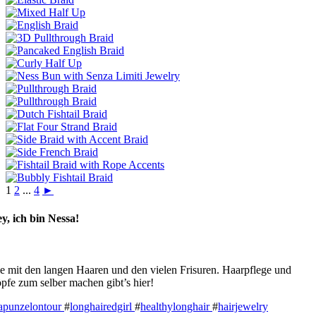
1
2
...
4
►
y, ich bin Nessa!
e mit den langen Haaren und den vielen Frisuren. Haarpflege und
pfe zum selber machen gibt’s hier!
apunzelontour
#
longhairedgirl
#
healthylonghair
#
hairjewelry