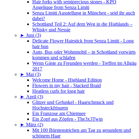
Hair forks with semiprecious stones - KPO
Angelique from Senza Limiti
Senza Limiti Ausstellung in München - seid ihr auch
dabei?
Schottland Teil 2: Auf dem Weg in die Highlands –
Whisky und Nessie
►
Juni (3)
Delicate Flower Hairstick from Senza Limiti - Long
hair bun
Auto, Bus oder Wohnmobil – in Schottland vorwärts
kommen und schlafen
Wenn Gäste zu Freunden werden - Treffen im Allgäu
2017
►
Mai (3)
Welcome Home - Highland Edition
Flowers in my hair - Stacked Braid
Heatless curls for long hair
►
April (3)
Glitzer und Gefunkel - Haarschmuck und
Hochsteckfrisuren
Ein Franzose am Chiemsee
Ein Zopf aus Zöpfen - The3x3Twin
►
März (2)
Mit 100 Bürstenstrichen am Tag zu gesundem und
schönem Haar