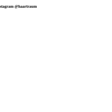
nstagram @haartraum