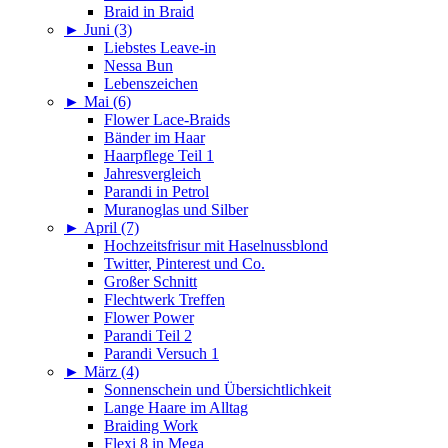
Braid in Braid
►
Juni (3)
Liebstes Leave-in
Nessa Bun
Lebenszeichen
►
Mai (6)
Flower Lace-Braids
Bänder im Haar
Haarpflege Teil 1
Jahresvergleich
Parandi in Petrol
Muranoglas und Silber
►
April (7)
Hochzeitsfrisur mit Haselnussblond
Twitter, Pinterest und Co.
Großer Schnitt
Flechtwerk Treffen
Flower Power
Parandi Teil 2
Parandi Versuch 1
►
März (4)
Sonnenschein und Übersichtlichkeit
Lange Haare im Alltag
Braiding Work
Flexi 8 in Mega