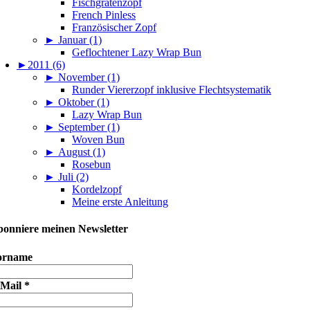
Fischgrätenzopf
French Pinless
Französischer Zopf
►
Januar (1)
Geflochtener Lazy Wrap Bun
►
2011 (6)
►
November (1)
Runder Viererzopf inklusive Flechtsystematik
►
Oktober (1)
Lazy Wrap Bun
►
September (1)
Woven Bun
►
August (1)
Rosebun
►
Juli (2)
Kordelzopf
Meine erste Anleitung
onniere meinen Newsletter
orname
-Mail
*