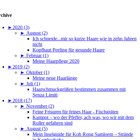
chive
►
2020 (3)
►
August (2)
Ich schneide...mir so kurze Haare wie in zehn Jahren
nicht
Kopfhaut Peeling für gesunde Haare
►
Februar (1)
Meine Haarpflege 2020
►
2019 (2)
►
Oktober (1)
Meine neue Haarlänge
►
Juli (1)
Haarschmuckgrößen bestimmen zusammen mit
Senza Limiti
►
2018 (17)
►
November (2)
Feine Frisuren für feines Haar - Fischgräten
Kampot – wo der Pfeffer, ach was, wo wir mit dem
Roller gefahren sind
►
August (5)
Mein Inselguide für Koh Rong Samloem – Strände
in Kambodscha