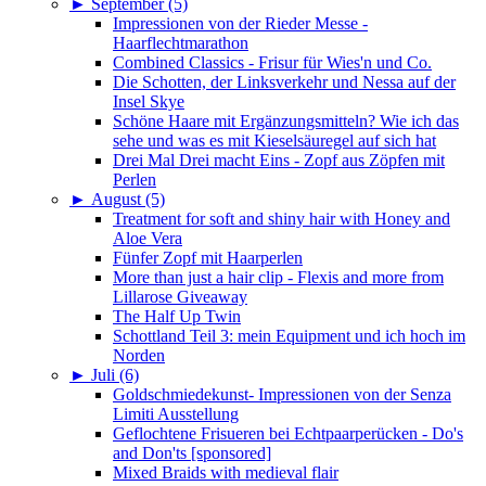
►
September (5)
Impressionen von der Rieder Messe -
Haarflechtmarathon
Combined Classics - Frisur für Wies'n und Co.
Die Schotten, der Linksverkehr und Nessa auf der
Insel Skye
Schöne Haare mit Ergänzungsmitteln? Wie ich das
sehe und was es mit Kieselsäuregel auf sich hat
Drei Mal Drei macht Eins - Zopf aus Zöpfen mit
Perlen
►
August (5)
Treatment for soft and shiny hair with Honey and
Aloe Vera
Fünfer Zopf mit Haarperlen
More than just a hair clip - Flexis and more from
Lillarose Giveaway
The Half Up Twin
Schottland Teil 3: mein Equipment und ich hoch im
Norden
►
Juli (6)
Goldschmiedekunst- Impressionen von der Senza
Limiti Ausstellung
Geflochtene Frisueren bei Echtpaarperücken - Do's
and Don'ts [sponsored]
Mixed Braids with medieval flair