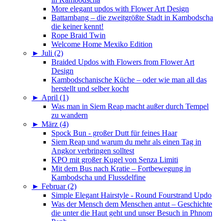
More elegant updos with Flower Art Design
Battambang – die zweitgrößte Stadt in Kambodscha
die keiner kennt!
Rope Braid Twin
Welcome Home Mexiko Edition
►
Juli (2)
Braided Updos with Flowers from Flower Art
Design
Kambodschanische Küche – oder wie man all das
herstellt und selber kocht
►
April (1)
Was man in Siem Reap macht außer durch Tempel
zu wandern
►
März (4)
Spock Bun - großer Dutt für feines Haar
Siem Reap und warum du mehr als einen Tag in
Angkor verbringen solltest
KPO mit großer Kugel von Senza Limiti
Mit dem Bus nach Kratie – Fortbewegung in
Kambodscha und Flussdelfine
►
Februar (2)
Simple Elegant Hairstyle - Round Fourstrand Updo
Was der Mensch dem Menschen antut – Geschichte
die unter die Haut geht und unser Besuch in Phnom