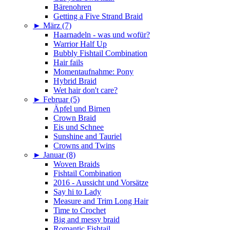
Bärenohren
Getting a Five Strand Braid
►
März (7)
Haarnadeln - was und wofür?
Warrior Half Up
Bubbly Fishtail Combination
Hair fails
Momentaufnahme: Pony
Hybrid Braid
Wet hair don't care?
►
Februar (5)
Äpfel und Birnen
Crown Braid
Eis und Schnee
Sunshine and Tauriel
Crowns and Twins
►
Januar (8)
Woven Braids
Fishtail Combination
2016 - Aussicht und Vorsätze
Say hi to Lady
Measure and Trim Long Hair
Time to Crochet
Big and messy braid
Romantic Fishtail