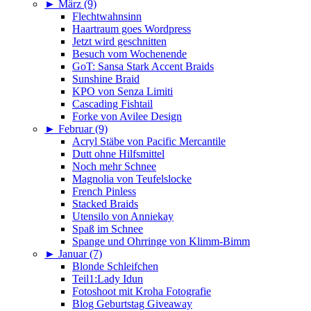
►
März (9)
Flechtwahnsinn
Haartraum goes Wordpress
Jetzt wird geschnitten
Besuch vom Wochenende
GoT: Sansa Stark Accent Braids
Sunshine Braid
KPO von Senza Limiti
Cascading Fishtail
Forke von Avilee Design
►
Februar (9)
Acryl Stäbe von Pacific Mercantile
Dutt ohne Hilfsmittel
Noch mehr Schnee
Magnolia von Teufelslocke
French Pinless
Stacked Braids
Utensilo von Anniekay
Spaß im Schnee
Spange und Ohrringe von Klimm-Bimm
►
Januar (7)
Blonde Schleifchen
Teil1:Lady Idun
Fotoshoot mit Kroha Fotografie
Blog Geburtstag Giveaway