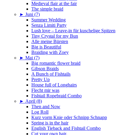
Medieval flair at the fair
The simple braid
►
Juni (7)
Summer Wedding
Senza Limiti Party
Lush love – Leave-in für kuschelige Spitzen
Tiny Crystal for my Bun
Alle meine Bürsten
Big is Beautiful
Braiding with Zoey
►
Mai (7)
Big romantic flower braid
Gibson Braids
A Bunch of Fishtails
Pretty Up
House full of Longhairs
Flecht mir was
Fishtail Ropebraid Combo
►
April (8)
Then and Now
Log Roll
Kurz vorm Knie oder Schnipp Schnapp
Spring is in the hair
English Tieback and Fishtail Combo
Cut your own hair.