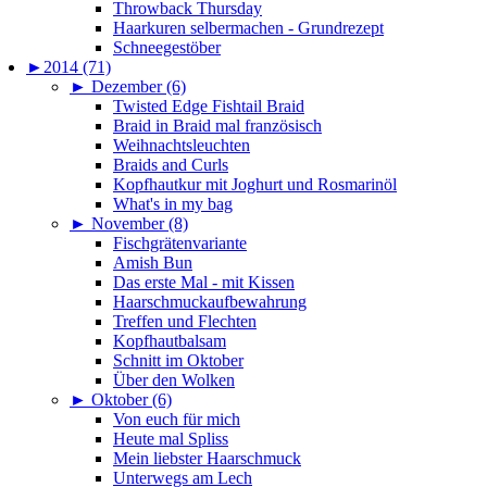
Throwback Thursday
Haarkuren selbermachen - Grundrezept
Schneegestöber
►
2014 (71)
►
Dezember (6)
Twisted Edge Fishtail Braid
Braid in Braid mal französisch
Weihnachtsleuchten
Braids and Curls
Kopfhautkur mit Joghurt und Rosmarinöl
What's in my bag
►
November (8)
Fischgrätenvariante
Amish Bun
Das erste Mal - mit Kissen
Haarschmuckaufbewahrung
Treffen und Flechten
Kopfhautbalsam
Schnitt im Oktober
Über den Wolken
►
Oktober (6)
Von euch für mich
Heute mal Spliss
Mein liebster Haarschmuck
Unterwegs am Lech