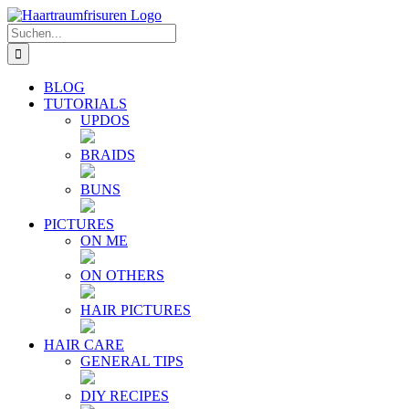
Zum
E-
YouTube
Instagram
Facebook
Twitter
Inhalt
Mail
Suche
springen
nach:
BLOG
TUTORIALS
UPDOS
BRAIDS
BUNS
PICTURES
ON ME
ON OTHERS
HAIR PICTURES
HAIR CARE
GENERAL TIPS
DIY RECIPES