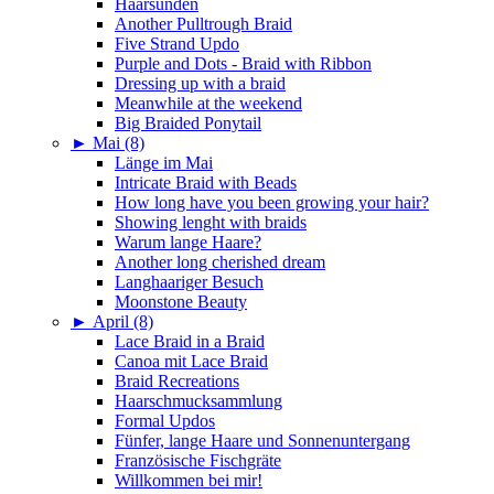
Haarsünden
Another Pulltrough Braid
Five Strand Updo
Purple and Dots - Braid with Ribbon
Dressing up with a braid
Meanwhile at the weekend
Big Braided Ponytail
►
Mai (8)
Länge im Mai
Intricate Braid with Beads
How long have you been growing your hair?
Showing lenght with braids
Warum lange Haare?
Another long cherished dream
Langhaariger Besuch
Moonstone Beauty
►
April (8)
Lace Braid in a Braid
Canoa mit Lace Braid
Braid Recreations
Haarschmucksammlung
Formal Updos
Fünfer, lange Haare und Sonnenuntergang
Französische Fischgräte
Willkommen bei mir!