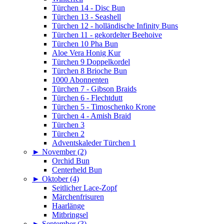
Türchen 14 - Disc Bun
Türchen 13 - Seashell
Türchen 12 - holländische Infinity Buns
Türchen 11 - gekordelter Beehoive
Türchen 10 Pha Bun
Aloe Vera Honig Kur
Türchen 9 Doppelkordel
Türchen 8 Brioche Bun
1000 Abonnenten
Türchen 7 - Gibson Braids
Türchen 6 - Flechtdutt
Türchen 5 - Timoschenko Krone
Türchen 4 - Amish Braid
Türchen 3
Türchen 2
Adventskaleder Türchen 1
►
November (2)
Orchid Bun
Centerheld Bun
►
Oktober (4)
Seitlicher Lace-Zopf
Märchenfrisuren
Haarlänge
Mitbringsel
►
September (3)