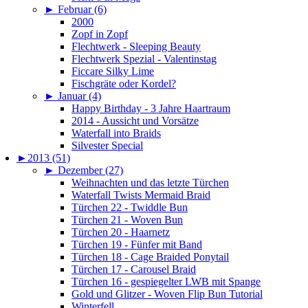
►
Februar (6)
2000
Zopf in Zopf
Flechtwerk - Sleeping Beauty
Flechtwerk Spezial - Valentinstag
Ficcare Silky Lime
Fischgräte oder Kordel?
►
Januar (4)
Happy Birthday - 3 Jahre Haartraum
2014 - Aussicht und Vorsätze
Waterfall into Braids
Silvester Special
►
2013 (51)
►
Dezember (27)
Weihnachten und das letzte Türchen
Waterfall Twists Mermaid Braid
Türchen 22 - Twiddle Bun
Türchen 21 - Woven Bun
Türchen 20 - Haarnetz
Türchen 19 - Fünfer mit Band
Türchen 18 - Cage Braided Ponytail
Türchen 17 - Carousel Braid
Türchen 16 - gespiegelter LWB mit Spange
Gold und Glitzer - Woven Flip Bun Tutorial
Winterfell