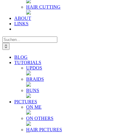
HAIR CUTTING
ABOUT
LINKS
Suche
nach:
BLOG
TUTORIALS
UPDOS
BRAIDS
BUNS
PICTURES
ON ME
ON OTHERS
HAIR PICTURES