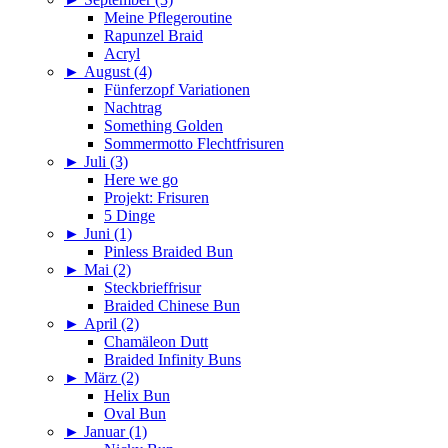
Meine Pflegeroutine
Rapunzel Braid
Acryl
►
August (4)
Fünferzopf Variationen
Nachtrag
Something Golden
Sommermotto Flechtfrisuren
►
Juli (3)
Here we go
Projekt: Frisuren
5 Dinge
►
Juni (1)
Pinless Braided Bun
►
Mai (2)
Steckbrieffrisur
Braided Chinese Bun
►
April (2)
Chamäleon Dutt
Braided Infinity Buns
►
März (2)
Helix Bun
Oval Bun
►
Januar (1)