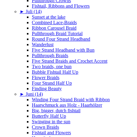
Pullthrough Crowns
Fishtail, Ribbons and Flowers
►
Juli (14)
Sunset at the lake
Combined Lace-Braids
Ribbon Carousel Braid
Pullthrough Braid Tutorial
Round Four Strand Headband
Wanderlust
Five Strand Headband with Bun
Pullthrough Braids
Five Strand Braids and Crochet Accent
Two braids, one bun
Bubble Fishtail Half Up
Flower Braids
Four Strand Half Up
Finding Beauty
►
Juni (14)
Winding Four Strand Braid with Ribbon
Haarschmuck aus Holz - Haarhölzer
Big, bigger, dutch fishtail
Butterfly Half Up
Swinging in the sun
Crown Braids
Fishtail and Flowers