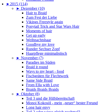
►
2015 (114)
►
Dezember (10)
Hair to Braid
Zum Fest der Liebe
Vikings Freestyle again
Ponytail Trick and Star Wars Hair
Moments of hair
Get up early
Weihnachtshaar
Goodbye my love
Runder Sechser Zopf
Haarpflege minimalistisch
►
November (7)
Paradies im Süden
Braid it round
Ways to my heart - food
Fischgräten für Flechtwerk
Same Side Braid
From Ella with Love
Braids Braids Braids
►
Oktober (8)
Teil 3 und die Hilfsbereitschaft
Monoi Kokosöl - mein „neuer“ bester Freund
Long hair envy
Teil 2 oder wieso gleich nochmal?