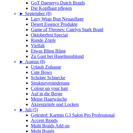
GoT Daenerys Dutch Braids
Die Kopfhaut pflegen
►
September (8)
Lazy Wrap Bun Neuauflage
Desert Essence Produkte
Game of Thrones: Catelyn Stark Braid
Oktoberfest Special
Runde Zöpfe
Vielfalt
Etwas Bling Bling
Zu Gast bei Haselnussblond
►
August (8)
Urlaub Zuhause
Cute Bows
Schräge Schnecke
Strukturveränderung
Colour up your hair
Auf in die Berge
Meine Haarwäsche
Akzentzöpfe und Locken
►
Juli (5)
Getested: Karmin G3 Salon Pro Professional
Accent Braids
Multi Braids Add on
Multi Braids