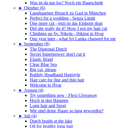
Was ist da nur los? Noch ein Haarschnitt
►
Oktober (6)
Langhaariger Besuch zu Gast in München
Perfect for a wedding - Senza Limiti
One more cut - jetzt ist das Einhorn dran
Did she really do it? How I got my hair cut
Climbing up Sv. Nikola - Hiking in Hvar
One year later - what Sri Lanka changed for me
►
September (8)
The Diagonal Dutch
Secret Superpower: don't cut it
Elastic Braid
Clear Blue Sea
Big cut, please
Bubbly Headband Hairstyle
Hair care for fine and thin hair
Welcome to Hvar
►
August (4)
Try something new - Flexi Giveaway
Hoch in den Bäumen
Long hair and Sport
Wie sind deine Haare so lang geworden?
►
Juli (4)
Dutch braids at the lake
Oil for healthy long hair