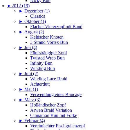
Nicky Bun
►
2012 (19)
►
Dezember (1)
Classics
►
Oktober (1)
Flacher Viererzopf mit Band
►
August (2)
Keltischer Knoten
3 Strand Vortex Bun
►
Juli (4)
Fünfsträngiger Zopf
Twisted Wrap Bun
Infinity Bun
Winding Bun
►
Juni (2)
Winding Lace Braid
Achterdutt
►
Mai (1)
Verwendung eines Buncage
►
März (3)
Holländischer Zopf
Arwen Braid Variation
Cinnamon Bun mit Forke
►
Februar (4)
Vereinfachter Fischgrätenzopf