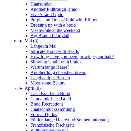
Haarsünden
Another Pulltrough Braid
Five Strand Updo
Purple and Dots - Braid with Ribbon
Dressing up with a braid
Meanwhile at the weekend
Big Braided Ponytail
►
Mai (8)
Länge im Mai
Intricate Braid with Beads
How long have you been growing your hair?
Showing lenght with braids
Warum lange Haare?
Another long cherished dream
Langhaariger Besuch
Moonstone Beauty
►
April (8)
Lace Braid in a Braid
Canoa mit Lace Braid
Braid Recreations
Haarschmucksammlung
Formal Updos
Fünfer, lange Haare und Sonnenuntergang
Französische Fischgräte
Willkommen bei mir!