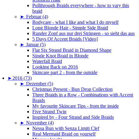
Pullthrough Braids everywhere - how to vary this
braid
►
Februar (4)
Bodycare - what I like and what I do myself
Long Blonde Hair - Simple Side Braid
Runder Zopf aus nur drei Strängen - so sieht das aus
5 Days Of Accent Braids [Video]
►
Januar (5)
Flat Six Strand Braid in Diamond Shape
Single Knot Braid in Blonde
Waterfall Braid
Looking Back on 2016
Skincare part 2 - from the outside
►
2016 (73)
►
Dezember (5)
Christmas Present - Bun Drop Collection
Three Braids in a Row - Combinations with Accent
Braids
My favourite Skincare Tips - from the inside
Five Strand Twin
Inspired by - Four Strand and Side Braids
►
November (4)
Nessa Bun with Senza Limiti Clef
Real Mermaid Braid on yourself