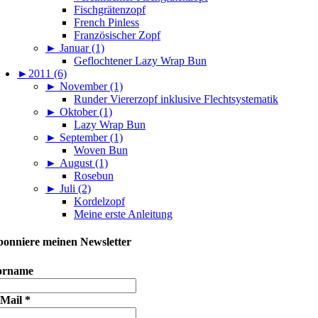
Fischgrätenzopf
French Pinless
Französischer Zopf
►
Januar (1)
Geflochtener Lazy Wrap Bun
►
2011 (6)
►
November (1)
Runder Viererzopf inklusive Flechtsystematik
►
Oktober (1)
Lazy Wrap Bun
►
September (1)
Woven Bun
►
August (1)
Rosebun
►
Juli (2)
Kordelzopf
Meine erste Anleitung
onniere meinen Newsletter
orname
-Mail
*