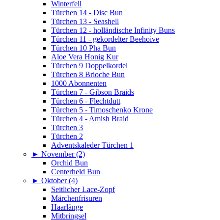
Winterfell
Türchen 14 - Disc Bun
Türchen 13 - Seashell
Türchen 12 - holländische Infinity Buns
Türchen 11 - gekordelter Beehoive
Türchen 10 Pha Bun
Aloe Vera Honig Kur
Türchen 9 Doppelkordel
Türchen 8 Brioche Bun
1000 Abonnenten
Türchen 7 - Gibson Braids
Türchen 6 - Flechtdutt
Türchen 5 - Timoschenko Krone
Türchen 4 - Amish Braid
Türchen 3
Türchen 2
Adventskaleder Türchen 1
►
November (2)
Orchid Bun
Centerheld Bun
►
Oktober (4)
Seitlicher Lace-Zopf
Märchenfrisuren
Haarlänge
Mitbringsel