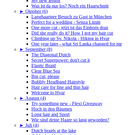
My new lenght
Was ist da nur los? Noch ein Haarschnitt
►
Oktober (6)
Langhaariger Besuch zu Gast in München
Perfect for a wedding - Senza Limiti
One more cut - jetzt ist das Einhorn dran
Did she really do it? How I got my hair cut
Climbing up Sv. Nikola - Hiking in Hvar
One year later - what Sri Lanka changed for me
►
September (8)
The Diagonal Dutch
Secret Superpower: don't cut it
Elastic Braid
Clear Blue Sea
Big cut, please
Bubbly Headband Hairstyle
Hair care for fine and thin hair
Welcome to Hvar
►
August (4)
Try something new - Flexi Giveaway
Hoch in den Bäumen
Long hair and Sport
Wie sind deine Haare so lang geworden?
►
Juli (4)
Dutch braids at the lake