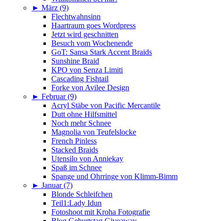
►
März (9)
Flechtwahnsinn
Haartraum goes Wordpress
Jetzt wird geschnitten
Besuch vom Wochenende
GoT: Sansa Stark Accent Braids
Sunshine Braid
KPO von Senza Limiti
Cascading Fishtail
Forke von Avilee Design
►
Februar (9)
Acryl Stäbe von Pacific Mercantile
Dutt ohne Hilfsmittel
Noch mehr Schnee
Magnolia von Teufelslocke
French Pinless
Stacked Braids
Utensilo von Anniekay
Spaß im Schnee
Spange und Ohrringe von Klimm-Bimm
►
Januar (7)
Blonde Schleifchen
Teil1:Lady Idun
Fotoshoot mit Kroha Fotografie
Blog Geburtstag Giveaway