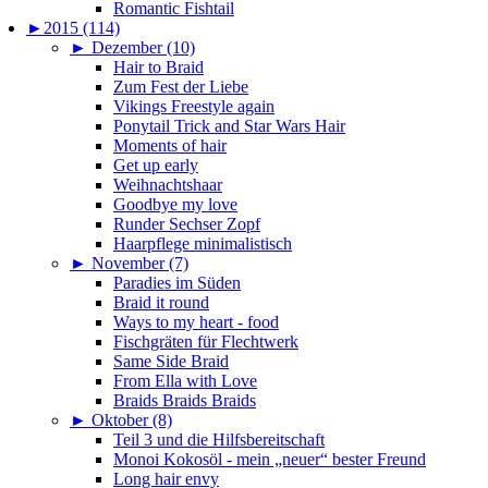
Romantic Fishtail
►
2015 (114)
►
Dezember (10)
Hair to Braid
Zum Fest der Liebe
Vikings Freestyle again
Ponytail Trick and Star Wars Hair
Moments of hair
Get up early
Weihnachtshaar
Goodbye my love
Runder Sechser Zopf
Haarpflege minimalistisch
►
November (7)
Paradies im Süden
Braid it round
Ways to my heart - food
Fischgräten für Flechtwerk
Same Side Braid
From Ella with Love
Braids Braids Braids
►
Oktober (8)
Teil 3 und die Hilfsbereitschaft
Monoi Kokosöl - mein „neuer“ bester Freund
Long hair envy