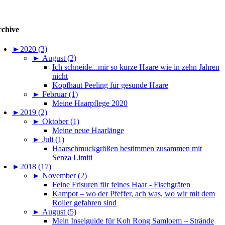
chive
►
2020 (3)
►
August (2)
Ich schneide...mir so kurze Haare wie in zehn Jahren
nicht
Kopfhaut Peeling für gesunde Haare
►
Februar (1)
Meine Haarpflege 2020
►
2019 (2)
►
Oktober (1)
Meine neue Haarlänge
►
Juli (1)
Haarschmuckgrößen bestimmen zusammen mit
Senza Limiti
►
2018 (17)
►
November (2)
Feine Frisuren für feines Haar - Fischgräten
Kampot – wo der Pfeffer, ach was, wo wir mit dem
Roller gefahren sind
►
August (5)
Mein Inselguide für Koh Rong Samloem – Strände