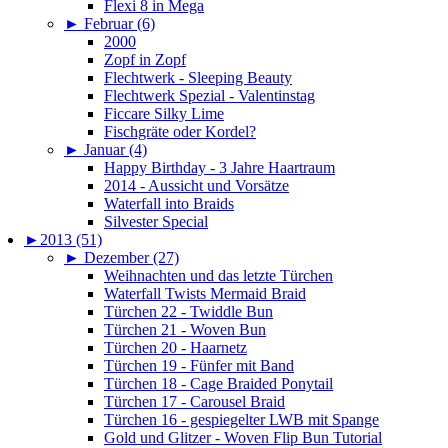
Flexi 8 in Mega
►
Februar (6)
2000
Zopf in Zopf
Flechtwerk - Sleeping Beauty
Flechtwerk Spezial - Valentinstag
Ficcare Silky Lime
Fischgräte oder Kordel?
►
Januar (4)
Happy Birthday - 3 Jahre Haartraum
2014 - Aussicht und Vorsätze
Waterfall into Braids
Silvester Special
►
2013 (51)
►
Dezember (27)
Weihnachten und das letzte Türchen
Waterfall Twists Mermaid Braid
Türchen 22 - Twiddle Bun
Türchen 21 - Woven Bun
Türchen 20 - Haarnetz
Türchen 19 - Fünfer mit Band
Türchen 18 - Cage Braided Ponytail
Türchen 17 - Carousel Braid
Türchen 16 - gespiegelter LWB mit Spange
Gold und Glitzer - Woven Flip Bun Tutorial