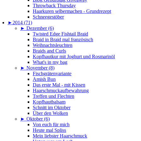
Throwback Thursday
Haarkuren selbermachen - Grundrezept
Schneegestöber
►
2014 (71)
►
Dezember (6)
Twisted Edge Fishtail Braid
Braid in Braid mal französisch
Weihnachtsleuchten
Braids and Curls
Kopfhautkur mit Joghurt und Rosmarinöl
What's in my bag
►
November (8)
Fischgrätenvariante
Amish Bun
Das erste Mal - mit Kissen
Haarschmuckaufbewahrung
Treffen und Flechten
Kopfhautbalsam
Schnitt im Oktober
Über den Wolken
►
Oktober (6)
Von euch für mich
Heute mal Spliss
Mein liebster Haarschmuck