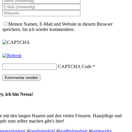
Meinen Namen, E-Mail und Website in diesem Browser
speichern, bis ich wieder kommentiere.
CAPTCHA Code
*
y, ich bin Nessa!
e mit den langen Haaren und den vielen Frisuren. Haarpflege und
pfe zum selber machen gibt’s hier!
apunzelontour
#
longhairedgirl
#
healthylonghair
#
hairjewelry