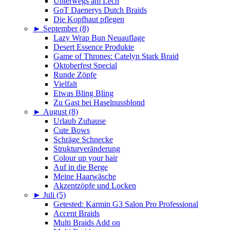
Unterwegs am Lech
GoT Daenerys Dutch Braids
Die Kopfhaut pflegen
►
September (8)
Lazy Wrap Bun Neuauflage
Desert Essence Produkte
Game of Thrones: Catelyn Stark Braid
Oktoberfest Special
Runde Zöpfe
Vielfalt
Etwas Bling Bling
Zu Gast bei Haselnussblond
►
August (8)
Urlaub Zuhause
Cute Bows
Schräge Schnecke
Strukturveränderung
Colour up your hair
Auf in die Berge
Meine Haarwäsche
Akzentzöpfe und Locken
►
Juli (5)
Getested: Karmin G3 Salon Pro Professional
Accent Braids
Multi Braids Add on