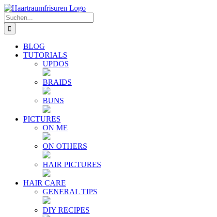
Zum
E-
YouTube
Instagram
Facebook
Twitter
Inhalt
Mail
Suche
springen
nach:
BLOG
TUTORIALS
UPDOS
BRAIDS
BUNS
PICTURES
ON ME
ON OTHERS
HAIR PICTURES
HAIR CARE
GENERAL TIPS
DIY RECIPES