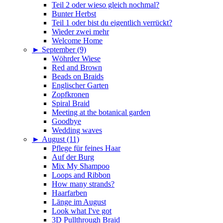
Teil 2 oder wieso gleich nochmal?
Bunter Herbst
Teil 1 oder bist du eigentlich verrückt?
Wieder zwei mehr
Welcome Home
►
September (9)
Wöhrder Wiese
Red and Brown
Beads on Braids
Englischer Garten
Zopfkronen
Spiral Braid
Meeting at the botanical garden
Goodbye
Wedding waves
►
August (11)
Pflege für feines Haar
Auf der Burg
Mix My Shampoo
Loops and Ribbon
How many strands?
Haarfarben
Länge im August
Look what I've got
3D Pullthrough Braid