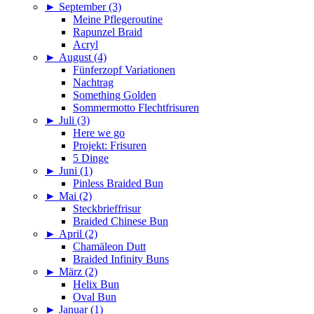
►
September (3)
Meine Pflegeroutine
Rapunzel Braid
Acryl
►
August (4)
Fünferzopf Variationen
Nachtrag
Something Golden
Sommermotto Flechtfrisuren
►
Juli (3)
Here we go
Projekt: Frisuren
5 Dinge
►
Juni (1)
Pinless Braided Bun
►
Mai (2)
Steckbrieffrisur
Braided Chinese Bun
►
April (2)
Chamäleon Dutt
Braided Infinity Buns
►
März (2)
Helix Bun
Oval Bun
►
Januar (1)