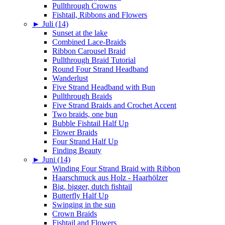
Pullthrough Crowns
Fishtail, Ribbons and Flowers
►
Juli (14)
Sunset at the lake
Combined Lace-Braids
Ribbon Carousel Braid
Pullthrough Braid Tutorial
Round Four Strand Headband
Wanderlust
Five Strand Headband with Bun
Pullthrough Braids
Five Strand Braids and Crochet Accent
Two braids, one bun
Bubble Fishtail Half Up
Flower Braids
Four Strand Half Up
Finding Beauty
►
Juni (14)
Winding Four Strand Braid with Ribbon
Haarschmuck aus Holz - Haarhölzer
Big, bigger, dutch fishtail
Butterfly Half Up
Swinging in the sun
Crown Braids
Fishtail and Flowers