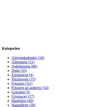
Kategorien
Adventskalender (24)
Allgemein (15)
Anleitungen (66)
Dutts (35)
Equipment (4)
Flechtwerk (37)
Frisuren (111)
Frisuren an anderen (54)
Getested (5)
Giveaway (17)
Haarfotos (60)
Haarpflege (39)