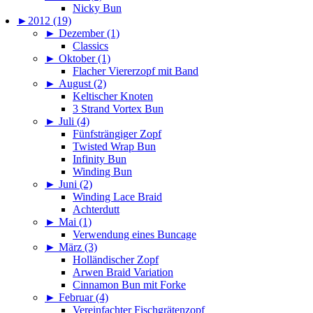
Nicky Bun
►
2012 (19)
►
Dezember (1)
Classics
►
Oktober (1)
Flacher Viererzopf mit Band
►
August (2)
Keltischer Knoten
3 Strand Vortex Bun
►
Juli (4)
Fünfsträngiger Zopf
Twisted Wrap Bun
Infinity Bun
Winding Bun
►
Juni (2)
Winding Lace Braid
Achterdutt
►
Mai (1)
Verwendung eines Buncage
►
März (3)
Holländischer Zopf
Arwen Braid Variation
Cinnamon Bun mit Forke
►
Februar (4)
Vereinfachter Fischgrätenzopf