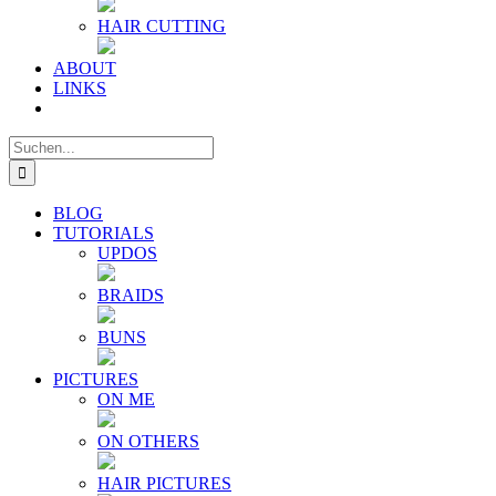
HAIR CUTTING
ABOUT
LINKS
Suche
nach:
BLOG
TUTORIALS
UPDOS
BRAIDS
BUNS
PICTURES
ON ME
ON OTHERS
HAIR PICTURES