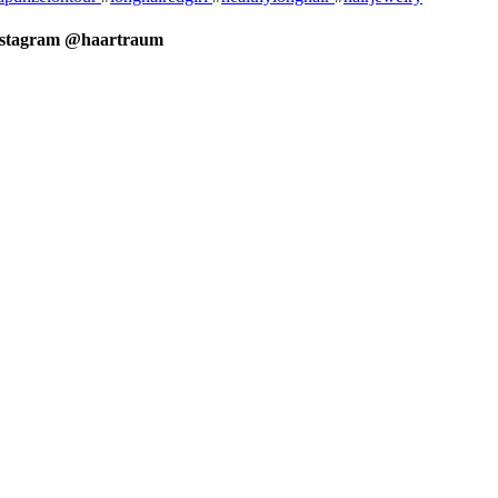
nstagram @haartraum