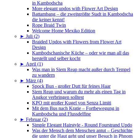
in Kambodscha
More elegant updos with Flower Art Design
Battambang – die zweitgrößte Stadt in Kambodscha
die keiner kennt!
Rope Braid Twin
Welcome Home Mexiko Edition
►
Juli (2)
Braided Updos with Flowers from Flower Art
Design
Kambodschanische Küche – oder wie man all das
herstellt und selber kocht
►
April (1)
Was man in Siem Reap macht außer durch Tempel
zu wandern
►
März (4)
Spock Bun - großer Dutt für feines Haar
Siem Reap und warum du mehr als einen Tag in
Angkor verbringen solltest
KPO mit großer Kugel von Senza Limiti
Mit dem Bus nach Kratie – Fortbewegung in
Kambodscha und Flussdelfine
►
Februar (2)
Simple Elegant Hairstyle - Round Fourstrand Updo
Was der Mensch dem Menschen antut – Geschichte
die unter die Haut geht und unser Besuch in Phnom