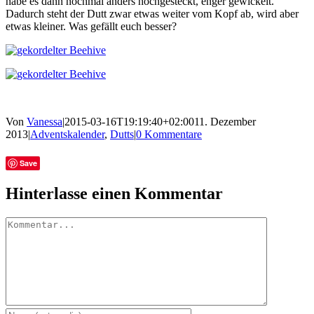
habe es dann nochmal anders hochgesteckt, enger gewickelt.
Dadurch steht der Dutt zwar etwas weiter vom Kopf ab, wird aber
etwas kleiner. Was gefällt euch besser?
Von
Vanessa
|
2015-03-16T19:19:40+02:00
11. Dezember
2013
|
Adventskalender
,
Dutts
|
0 Kommentare
Facebook
Twitter
Tumblr
E-
Save
Mail
Hinterlasse einen Kommentar
Kommentar