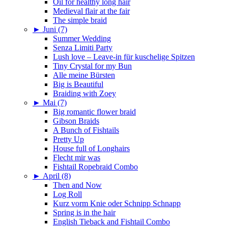
Oil for healthy long hair
Medieval flair at the fair
The simple braid
►
Juni (7)
Summer Wedding
Senza Limiti Party
Lush love – Leave-in für kuschelige Spitzen
Tiny Crystal for my Bun
Alle meine Bürsten
Big is Beautiful
Braiding with Zoey
►
Mai (7)
Big romantic flower braid
Gibson Braids
A Bunch of Fishtails
Pretty Up
House full of Longhairs
Flecht mir was
Fishtail Ropebraid Combo
►
April (8)
Then and Now
Log Roll
Kurz vorm Knie oder Schnipp Schnapp
Spring is in the hair
English Tieback and Fishtail Combo