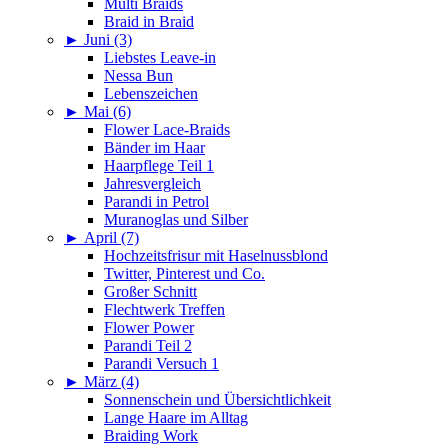
Multi Braids
Braid in Braid
►
Juni (3)
Liebstes Leave-in
Nessa Bun
Lebenszeichen
►
Mai (6)
Flower Lace-Braids
Bänder im Haar
Haarpflege Teil 1
Jahresvergleich
Parandi in Petrol
Muranoglas und Silber
►
April (7)
Hochzeitsfrisur mit Haselnussblond
Twitter, Pinterest und Co.
Großer Schnitt
Flechtwerk Treffen
Flower Power
Parandi Teil 2
Parandi Versuch 1
►
März (4)
Sonnenschein und Übersichtlichkeit
Lange Haare im Alltag
Braiding Work