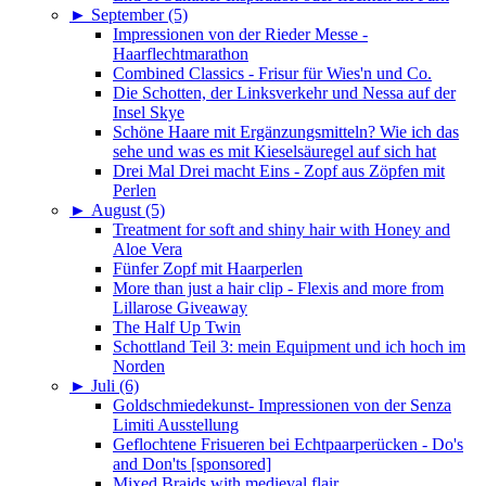
►
September (5)
Impressionen von der Rieder Messe -
Haarflechtmarathon
Combined Classics - Frisur für Wies'n und Co.
Die Schotten, der Linksverkehr und Nessa auf der
Insel Skye
Schöne Haare mit Ergänzungsmitteln? Wie ich das
sehe und was es mit Kieselsäuregel auf sich hat
Drei Mal Drei macht Eins - Zopf aus Zöpfen mit
Perlen
►
August (5)
Treatment for soft and shiny hair with Honey and
Aloe Vera
Fünfer Zopf mit Haarperlen
More than just a hair clip - Flexis and more from
Lillarose Giveaway
The Half Up Twin
Schottland Teil 3: mein Equipment und ich hoch im
Norden
►
Juli (6)
Goldschmiedekunst- Impressionen von der Senza
Limiti Ausstellung
Geflochtene Frisueren bei Echtpaarperücken - Do's
and Don'ts [sponsored]
Mixed Braids with medieval flair