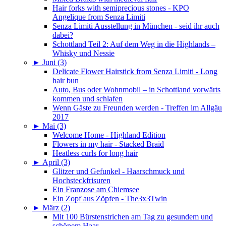
Hair forks with semiprecious stones - KPO
Angelique from Senza Limiti
Senza Limiti Ausstellung in München - seid ihr auch
dabei?
Schottland Teil 2: Auf dem Weg in die Highlands –
Whisky und Nessie
►
Juni (3)
Delicate Flower Hairstick from Senza Limiti - Long
hair bun
Auto, Bus oder Wohnmobil – in Schottland vorwärts
kommen und schlafen
Wenn Gäste zu Freunden werden - Treffen im Allgäu
2017
►
Mai (3)
Welcome Home - Highland Edition
Flowers in my hair - Stacked Braid
Heatless curls for long hair
►
April (3)
Glitzer und Gefunkel - Haarschmuck und
Hochsteckfrisuren
Ein Franzose am Chiemsee
Ein Zopf aus Zöpfen - The3x3Twin
►
März (2)
Mit 100 Bürstenstrichen am Tag zu gesundem und
schönem Haar