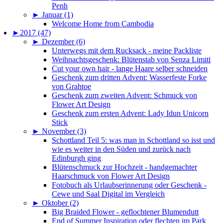
Penh
►
Januar (1)
Welcome Home from Cambodia
►
2017 (47)
►
Dezember (6)
Unterwegs mit dem Rucksack - meine Packliste
Weihnachtsgeschenk: Blütenstab von Senza Limiti
Cut your own hair - lange Haare selber schneiden
Geschenk zum dritten Advent: Wasserfeste Forke
von Grahtoe
Geschenk zum zweiten Advent: Schmuck von
Flower Art Design
Geschenk zum ersten Advent: Lady Idun Unicorn
Stick
►
November (3)
Schottland Teil 5: was man in Schottland so isst und
wie es weiter in den Süden und zurück nach
Edinburgh ging
Blütenschmuck zur Hochzeit - handgemachter
Haarschmuck von Flower Art Design
Fotobuch als Urlaubserinnerung oder Geschenk -
Cewe und Saal Digital im Vergleich
►
Oktober (2)
Big Braided Flower - geflochtener Blumendutt
End of Summer Inspiration oder flechten im Park