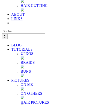
HAIR CUTTING
ABOUT
LINKS
Suche
nach:
BLOG
TUTORIALS
UPDOS
BRAIDS
BUNS
PICTURES
ON ME
ON OTHERS
HAIR PICTURES