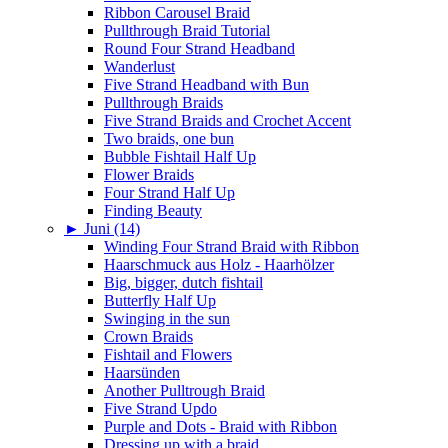
Ribbon Carousel Braid
Pullthrough Braid Tutorial
Round Four Strand Headband
Wanderlust
Five Strand Headband with Bun
Pullthrough Braids
Five Strand Braids and Crochet Accent
Two braids, one bun
Bubble Fishtail Half Up
Flower Braids
Four Strand Half Up
Finding Beauty
►
Juni (14)
Winding Four Strand Braid with Ribbon
Haarschmuck aus Holz - Haarhölzer
Big, bigger, dutch fishtail
Butterfly Half Up
Swinging in the sun
Crown Braids
Fishtail and Flowers
Haarsünden
Another Pulltrough Braid
Five Strand Updo
Purple and Dots - Braid with Ribbon
Dressing up with a braid