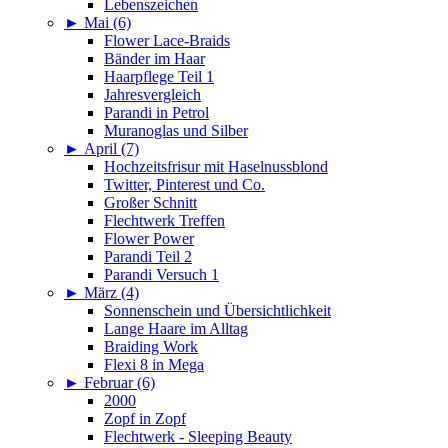
Lebenszeichen
►
Mai (6)
Flower Lace-Braids
Bänder im Haar
Haarpflege Teil 1
Jahresvergleich
Parandi in Petrol
Muranoglas und Silber
►
April (7)
Hochzeitsfrisur mit Haselnussblond
Twitter, Pinterest und Co.
Großer Schnitt
Flechtwerk Treffen
Flower Power
Parandi Teil 2
Parandi Versuch 1
►
März (4)
Sonnenschein und Übersichtlichkeit
Lange Haare im Alltag
Braiding Work
Flexi 8 in Mega
►
Februar (6)
2000
Zopf in Zopf
Flechtwerk - Sleeping Beauty