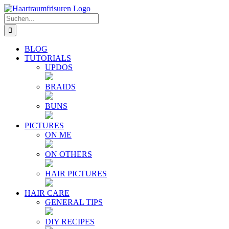
Zum
E-
YouTube
Instagram
Facebook
Twitter
Inhalt
Mail
Suche
springen
nach:
BLOG
TUTORIALS
UPDOS
BRAIDS
BUNS
PICTURES
ON ME
ON OTHERS
HAIR PICTURES
HAIR CARE
GENERAL TIPS
DIY RECIPES