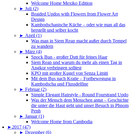
Welcome Home Mexiko Edition
►
Juli (2)
Braided Updos with Flowers from Flower Art
Design
Kambodschanische Küche – oder wie man all das
herstellt und selber kocht
►
April (1)
Was man in Siem Reap macht außer durch Tempel
zu wandern
►
März (4)
Spock Bun - großer Dutt für feines Haar
Siem Reap und warum du mehr als einen Tag in
Angkor verbringen solltest
KPO mit großer Kugel von Senza Limiti
Mit dem Bus nach Kratie – Fortbewegung in
Kambodscha und Flussdelfine
►
Februar (2)
Simple Elegant Hairstyle - Round Fourstrand Updo
Was der Mensch dem Menschen antut – Geschichte
die unter die Haut geht und unser Besuch in Phnom
Penh
►
Januar (1)
Welcome Home from Cambodia
►
2017 (47)
►
Dezember (6)