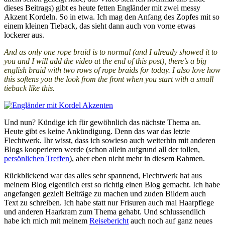
dieses Beitrags) gibt es heute fetten Engländer mit zwei messy
Akzent Kordeln. So in etwa. Ich mag den Anfang des Zopfes mit so
einem kleinen Tieback, das sieht dann auch von vorne etwas
lockerer aus.
And as only one rope braid is to normal (and I already showed it to
you and I will add the video at the end of this post), there’s a big
english braid with two rows of rope braids for today. I also love how
this softens you the look from the front when you start with a small
tieback like this.
Und nun? Kündige ich für gewöhnlich das nächste Thema an.
Heute gibt es keine Ankündigung. Denn das war das letzte
Flechtwerk. Ihr wisst, dass ich sowieso auch weiterhin mit anderen
Blogs kooperieren werde (schon allein aufgrund all der tollen,
persönlichen Treffen
), aber eben nicht mehr in diesem Rahmen.
Rückblickend war das alles sehr spannend, Flechtwerk hat aus
meinem Blog eigentlich erst so richtig einen Blog gemacht. Ich habe
angefangen gezielt Beiträge zu machen und zuden Bildern auch
Text zu schreiben. Ich habe statt nur Frisuren auch mal Haarpflege
und anderen Haarkram zum Thema gehabt. Und schlussendlich
habe ich mich mit meinem
Reisebericht
auch noch auf ganz neues