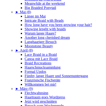
Meanwhile at the weekend
Big Braided Ponytail
►
Mai (8)
Länge im Mai
Intricate Braid with Beads
How long have you been growing your hair?
Showing lenght with braids
Warum lange Haare?
Another long cherished dream
Langhaariger Besuch
Moonstone Beauty
►
April (8)
Lace Braid in a Braid
Canoa mit Lace Braid
Braid Recreations
Haarschmucksammlung
Formal Updos
Fünfer, lange Haare und Sonnenuntergang
Französische Fischgräte
Willkommen bei mir!
►
März (9)
Flechtwahnsinn
Haartraum goes Wordpress
Jetzt wird geschnitten
Besuch vom Wochenende