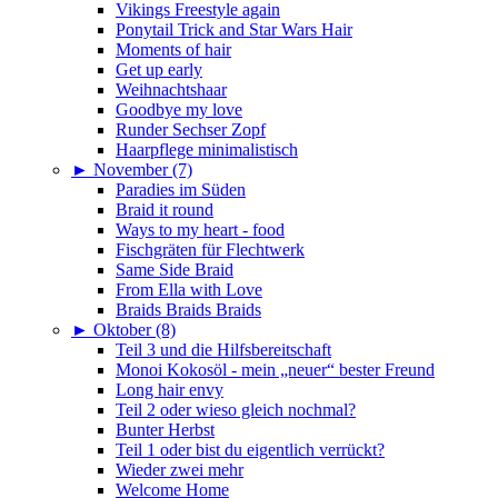
Vikings Freestyle again
Ponytail Trick and Star Wars Hair
Moments of hair
Get up early
Weihnachtshaar
Goodbye my love
Runder Sechser Zopf
Haarpflege minimalistisch
►
November (7)
Paradies im Süden
Braid it round
Ways to my heart - food
Fischgräten für Flechtwerk
Same Side Braid
From Ella with Love
Braids Braids Braids
►
Oktober (8)
Teil 3 und die Hilfsbereitschaft
Monoi Kokosöl - mein „neuer“ bester Freund
Long hair envy
Teil 2 oder wieso gleich nochmal?
Bunter Herbst
Teil 1 oder bist du eigentlich verrückt?
Wieder zwei mehr
Welcome Home