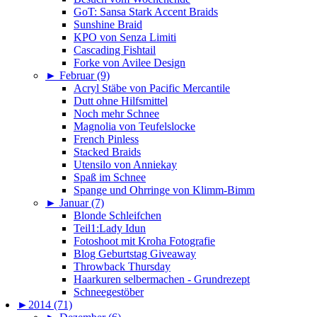
GoT: Sansa Stark Accent Braids
Sunshine Braid
KPO von Senza Limiti
Cascading Fishtail
Forke von Avilee Design
►
Februar (9)
Acryl Stäbe von Pacific Mercantile
Dutt ohne Hilfsmittel
Noch mehr Schnee
Magnolia von Teufelslocke
French Pinless
Stacked Braids
Utensilo von Anniekay
Spaß im Schnee
Spange und Ohrringe von Klimm-Bimm
►
Januar (7)
Blonde Schleifchen
Teil1:Lady Idun
Fotoshoot mit Kroha Fotografie
Blog Geburtstag Giveaway
Throwback Thursday
Haarkuren selbermachen - Grundrezept
Schneegestöber
►
2014 (71)