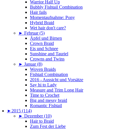
Warrior Half Up
Bubbly Fishtail Combination
Hair fails
Momentaufnahme: Pony
Hybrid Braid
Wet hair don't care?
►
Februar (5)
Äpfel und Birnen
Crown Braid
Eis und Schnee
Sunshine and Tauriel
Crowns and Twins
►
Januar (8)
Woven Braids
Fishtail Combination
2016 - Aussicht und Vorsätze
Say hi to Lady
Measure and Trim Long Hair
Time to Crochet
Big and messy braid
Romantic Fishtail
►
2015 (114)
►
Dezember (10)
Hair to Braid
Zum Fest der Liebe