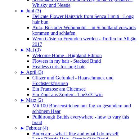
Whisky und Nessie
►
Juni (3)
Delicate Flower Hairstick from Senza Limiti - Long
hair bun
Auto, Bus oder Wohnmobil – in Schottland vorwärts
kommen und schlafen
Wenn Gäste zu Freunden werden - Treffen im Allgäu
2017
►
Mai (3)
Welcome Home - Highland Edition
Flowers in my hair - Stacked Braid
Heatless curls for long hair
►
April (3)
Glitzer und Gefunkel - Haarschmuck und
Hochsteckfrisuren
Ein Franzose am Chiemsee
Ein Zopf aus Zöpfen - The3x3Twin
►
März (2)
Mit 100 Bürstenstrichen am Tag zu gesundem und
schönem Haar
Pullthrough Braids everywhere - how to vary this
braid
►
Februar (4)
Bodycare - what I like and what I do myself