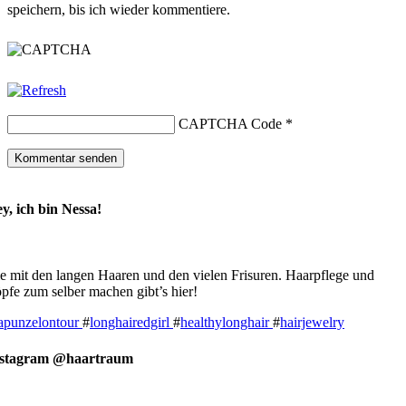
speichern, bis ich wieder kommentiere.
CAPTCHA Code
*
y, ich bin Nessa!
e mit den langen Haaren und den vielen Frisuren. Haarpflege und
pfe zum selber machen gibt’s hier!
apunzelontour
#
longhairedgirl
#
healthylonghair
#
hairjewelry
nstagram @haartraum