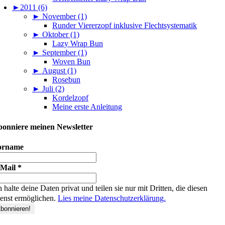
►
2011 (6)
►
November (1)
Runder Viererzopf inklusive Flechtsystematik
►
Oktober (1)
Lazy Wrap Bun
►
September (1)
Woven Bun
►
August (1)
Rosebun
►
Juli (2)
Kordelzopf
Meine erste Anleitung
onniere meinen Newsletter
orname
-Mail
*
h halte deine Daten privat und teilen sie nur mit Dritten, die diesen
enst ermöglichen.
Lies meine Datenschutzerklärung.