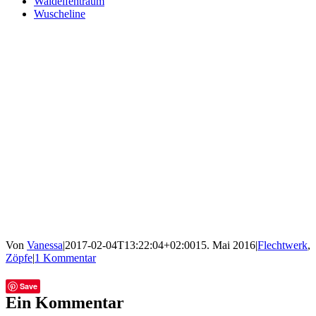
Waldelfentraum
Wuscheline
Von
Vanessa
|
2017-02-04T13:22:04+02:00
15. Mai 2016
|
Flechtwerk
,
Zöpfe
|
1 Kommentar
Facebook
Twitter
Tumblr
E-
Save
Mail
Ein Kommentar