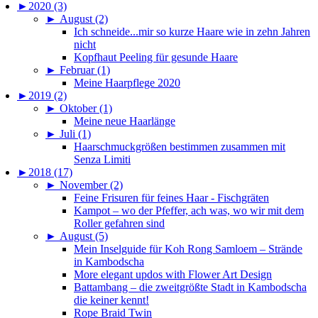
►
2020 (3)
►
August (2)
Ich schneide...mir so kurze Haare wie in zehn Jahren
nicht
Kopfhaut Peeling für gesunde Haare
►
Februar (1)
Meine Haarpflege 2020
►
2019 (2)
►
Oktober (1)
Meine neue Haarlänge
►
Juli (1)
Haarschmuckgrößen bestimmen zusammen mit
Senza Limiti
►
2018 (17)
►
November (2)
Feine Frisuren für feines Haar - Fischgräten
Kampot – wo der Pfeffer, ach was, wo wir mit dem
Roller gefahren sind
►
August (5)
Mein Inselguide für Koh Rong Samloem – Strände
in Kambodscha
More elegant updos with Flower Art Design
Battambang – die zweitgrößte Stadt in Kambodscha
die keiner kennt!
Rope Braid Twin