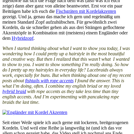
Irgendwie hat sich die Frage nach dem was (also was ich euch
zeige) dann aber ganz von alleine beantwortet. Erst vor ein paar
Beiträgen habe ich euch die
Fischgräten mit Kordelakzenten
gezeigt. Und ja, genau das mache ich gern und regelmäßig um
meinen Standard Zopf aufzuhübschen. Für gewöhnlich zwei
Kordeln, da sie schneller gehen als aus drei Strängen geflochtene
Akzentzöpfe in Kombination mit (meistens) einem Engländer oder
dem
Hybridzopf
.
When I started thinking about what I want to show you today, I was
wondering how I could pretty up a hairstyle in the most beautiful
and creative way. But then I realized that this wasn’t what I wanted
to show to you. I want to show something I’m really doing. So how
do I pretty up my hairstyles in everyday life? Lacebraids always
work, especially for buns. But when thinking about one of my recent
posts about
fishtails with rope accents
I found the answer. This is
what I’m doing, often. I combine my english briad or my loved
hybrid braid
with rope accents as they take less time than tiny
english accents. And I’m experimenting with pancakeing rope
braids the last time.
Seit einer Weile spiele ich auch gerne mit lockeren, breitgezogenen
Kordeln. Und weil eine Reihe ja langweilig ist (und ich das vor
allem schon gezeigt habe, das Video stell ich nochmal ans Ende