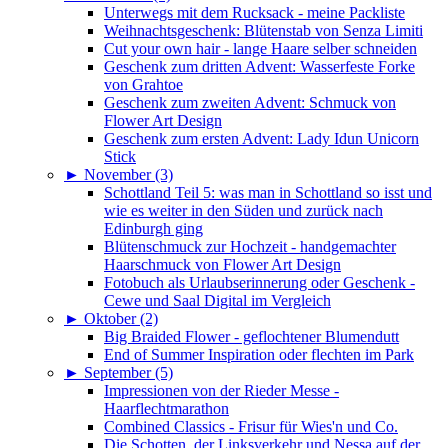
Unterwegs mit dem Rucksack - meine Packliste
Weihnachtsgeschenk: Blütenstab von Senza Limiti
Cut your own hair - lange Haare selber schneiden
Geschenk zum dritten Advent: Wasserfeste Forke
von Grahtoe
Geschenk zum zweiten Advent: Schmuck von
Flower Art Design
Geschenk zum ersten Advent: Lady Idun Unicorn
Stick
►
November (3)
Schottland Teil 5: was man in Schottland so isst und
wie es weiter in den Süden und zurück nach
Edinburgh ging
Blütenschmuck zur Hochzeit - handgemachter
Haarschmuck von Flower Art Design
Fotobuch als Urlaubserinnerung oder Geschenk -
Cewe und Saal Digital im Vergleich
►
Oktober (2)
Big Braided Flower - geflochtener Blumendutt
End of Summer Inspiration oder flechten im Park
►
September (5)
Impressionen von der Rieder Messe -
Haarflechtmarathon
Combined Classics - Frisur für Wies'n und Co.
Die Schotten, der Linksverkehr und Nessa auf der