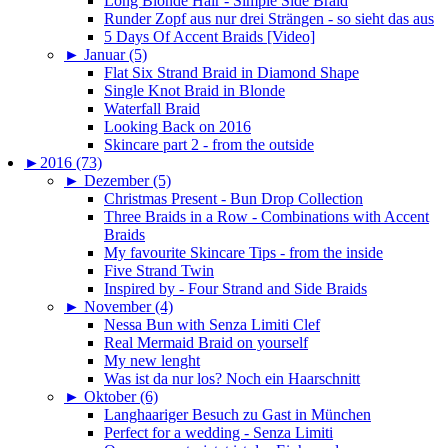
Long Blonde Hair - Simple Side Braid
Runder Zopf aus nur drei Strängen - so sieht das aus
5 Days Of Accent Braids [Video]
►
Januar (5)
Flat Six Strand Braid in Diamond Shape
Single Knot Braid in Blonde
Waterfall Braid
Looking Back on 2016
Skincare part 2 - from the outside
►
2016 (73)
►
Dezember (5)
Christmas Present - Bun Drop Collection
Three Braids in a Row - Combinations with Accent
Braids
My favourite Skincare Tips - from the inside
Five Strand Twin
Inspired by - Four Strand and Side Braids
►
November (4)
Nessa Bun with Senza Limiti Clef
Real Mermaid Braid on yourself
My new lenght
Was ist da nur los? Noch ein Haarschnitt
►
Oktober (6)
Langhaariger Besuch zu Gast in München
Perfect for a wedding - Senza Limiti