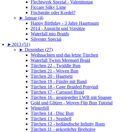
Flechtwerk Spezial - Valentinstag
Ficcare Silky Lime
Fischgräte oder Kordel?
►
Januar (4)
Happy Birthday - 3 Jahre Haartraum
2014 - Aussicht und Vorsätze
Waterfall into Braids
Silvester Special
►
2013 (51)
►
Dezember (27)
Weihnachten und das letzte Türchen
Waterfall Twists Mermaid Braid
Türchen 22 - Twiddle Bun
Türchen 21 - Woven Bun
Türchen 20 - Haarnetz
Türchen 19 - Fünfer mit Band
Türchen 18 - Cage Braided Ponytail
Türchen 17 - Carousel Braid
Türchen 16 - gespiegelter LWB mit Spange
Gold und Glitzer - Woven Flip Bun Tutorial
Winterfell
Türchen 14 - Disc Bun
Türchen 13 - Seashell
Türchen 12 - holländische Infinity Buns
Türchen 11 - gekordelter Beehoive