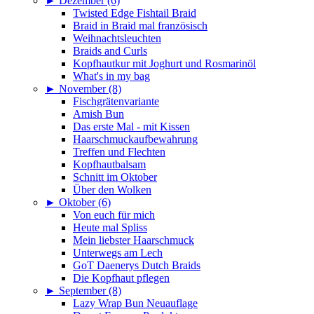
►
Dezember (6)
Twisted Edge Fishtail Braid
Braid in Braid mal französisch
Weihnachtsleuchten
Braids and Curls
Kopfhautkur mit Joghurt und Rosmarinöl
What's in my bag
►
November (8)
Fischgrätenvariante
Amish Bun
Das erste Mal - mit Kissen
Haarschmuckaufbewahrung
Treffen und Flechten
Kopfhautbalsam
Schnitt im Oktober
Über den Wolken
►
Oktober (6)
Von euch für mich
Heute mal Spliss
Mein liebster Haarschmuck
Unterwegs am Lech
GoT Daenerys Dutch Braids
Die Kopfhaut pflegen
►
September (8)
Lazy Wrap Bun Neuauflage