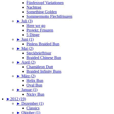
Fünferzopf Variationen
Nachtrag
Something Golden
Sommermotto Flechtfrisuren
►
Juli (3)
Here we go
Projekt: Frisuren
5 Dinge
►
Juni (1)
Pinless Braided Bun
►
Mai (2)
Steckbrieffrisur
Braided Chinese Bun
►
April (2)
Chamäleon Dutt
Braided Infinity Buns
►
März (2)
Helix Bun
Oval Bun
►
Januar (1)
Nicky Bun
►
2012 (19)
►
Dezember (1)
Classics
►
Oktober (1)