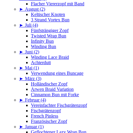
Flacher Viererzopf mit Band
►
August (2)
Keltischer Knoten
3 Strand Vortex Bun
►
Juli (4)
Fünfsträngiger Zopf
Twisted Wrap Bun
Infinity Bun
Winding Bun
►
Juni (2)
Winding Lace Braid
Achterdutt
►
Mai (1)
Verwendung eines Buncage
►
März (3)
Holländischer Zopf
Arwen Braid Variation
Cinnamon Bun mit Forke
►
Februar (4)
Vereinfachter Fischgrätenzopf
Fischgrätenzopf
French Pinless
Französischer Zopf
►
Januar (1)
Geflochtener Lazy Wrap Bun