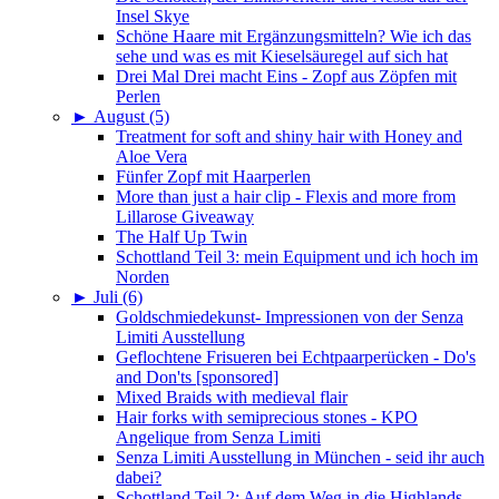
Insel Skye
Schöne Haare mit Ergänzungsmitteln? Wie ich das
sehe und was es mit Kieselsäuregel auf sich hat
Drei Mal Drei macht Eins - Zopf aus Zöpfen mit
Perlen
►
August (5)
Treatment for soft and shiny hair with Honey and
Aloe Vera
Fünfer Zopf mit Haarperlen
More than just a hair clip - Flexis and more from
Lillarose Giveaway
The Half Up Twin
Schottland Teil 3: mein Equipment und ich hoch im
Norden
►
Juli (6)
Goldschmiedekunst- Impressionen von der Senza
Limiti Ausstellung
Geflochtene Frisueren bei Echtpaarperücken - Do's
and Don'ts [sponsored]
Mixed Braids with medieval flair
Hair forks with semiprecious stones - KPO
Angelique from Senza Limiti
Senza Limiti Ausstellung in München - seid ihr auch
dabei?
Schottland Teil 2: Auf dem Weg in die Highlands –