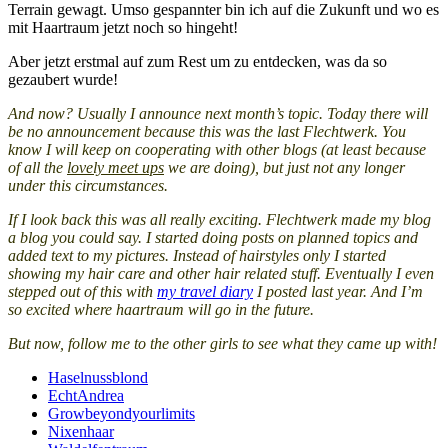
Terrain gewagt. Umso gespannter bin ich auf die Zukunft und wo es
mit Haartraum jetzt noch so hingeht!
Aber jetzt erstmal auf zum Rest um zu entdecken, was da so
gezaubert wurde!
And now? Usually I announce next month’s topic. Today there will
be no announcement because this was the last Flechtwerk. You
know I will keep on cooperating with other blogs (at least because
of all the
lovely meet ups
we are doing), but just not any longer
under this circumstances.
If I look back this was all really exciting. Flechtwerk made my blog
a blog you could say. I started doing posts on planned topics and
added text to my pictures. Instead of hairstyles only I started
showing my hair care and other hair related stuff. Eventually I even
stepped out of this with
my travel diary
I posted last year. And I’m
so excited where haartraum will go in the future.
But now, follow me to the other girls to see what they came up with!
Haselnussblond
EchtAndrea
Growbeyondyourlimits
Nixenhaar