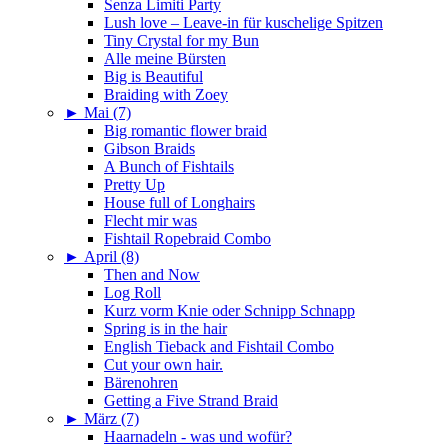
Senza Limiti Party
Lush love – Leave-in für kuschelige Spitzen
Tiny Crystal for my Bun
Alle meine Bürsten
Big is Beautiful
Braiding with Zoey
►
Mai (7)
Big romantic flower braid
Gibson Braids
A Bunch of Fishtails
Pretty Up
House full of Longhairs
Flecht mir was
Fishtail Ropebraid Combo
►
April (8)
Then and Now
Log Roll
Kurz vorm Knie oder Schnipp Schnapp
Spring is in the hair
English Tieback and Fishtail Combo
Cut your own hair.
Bärenohren
Getting a Five Strand Braid
►
März (7)
Haarnadeln - was und wofür?