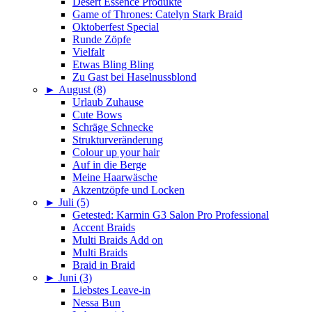
Desert Essence Produkte
Game of Thrones: Catelyn Stark Braid
Oktoberfest Special
Runde Zöpfe
Vielfalt
Etwas Bling Bling
Zu Gast bei Haselnussblond
►
August (8)
Urlaub Zuhause
Cute Bows
Schräge Schnecke
Strukturveränderung
Colour up your hair
Auf in die Berge
Meine Haarwäsche
Akzentzöpfe und Locken
►
Juli (5)
Getested: Karmin G3 Salon Pro Professional
Accent Braids
Multi Braids Add on
Multi Braids
Braid in Braid
►
Juni (3)
Liebstes Leave-in
Nessa Bun