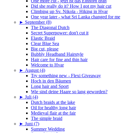
One more cut - jetzt ist das Einhorn dran
Did she really do it? How I got my hair cut
Climbing up Sv. Nikola - Hiking in Hvar
One year later - what Sri Lanka changed for me
►
September (8)
The Diagonal Dutch
Secret Superpower: don't cut it
Elastic Braid
Clear Blue Sea
Big cut, please
Bubbly Headband Hairstyle
Hair care for fine and thin hair
Welcome to Hvar
►
August (4)
Try something new - Flexi Giveaway
Hoch in den Bäumen
Long hair and Sport
Wie sind deine Haare so lang geworden?
►
Juli (4)
Dutch braids at the lake
Oil for healthy long hair
Medieval flair at the fair
The simple braid
►
Juni (7)
Summer Wedding