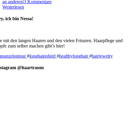
an anderen
|
3 Kommentare
Weiterlesen
y, ich bin Nessa!
e mit den langen Haaren und den vielen Frisuren. Haarpflege und
pfe zum selber machen gibt’s hier!
apunzelontour
#
longhairedgirl
#
healthylonghair
#
hairjewelry
nstagram @haartraum