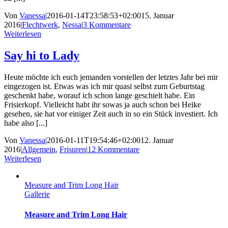
Von
Vanessa
|
2016-01-14T23:58:53+02:00
15. Januar
2016
|
Flechtwerk
,
Nessa
|
3 Kommentare
Weiterlesen
Say hi to Lady
Heute möchte ich euch jemanden vorstellen der letztes Jahr bei mir
eingezogen ist. Etwas was ich mir quasi selbst zum Geburtstag
geschenkt habe, worauf ich schon lange geschielt habe. Ein
Frisierkopf. Vielleicht habt ihr sowas ja auch schon bei Heike
gesehen, sie hat vor einiger Zeit auch in so ein Stück investiert. Ich
habe also [...]
Von
Vanessa
|
2016-01-11T19:54:46+02:00
12. Januar
2016
|
Allgemein
,
Frisuren
|
12 Kommentare
Weiterlesen
Measure and Trim Long Hair
Gallerie
Measure and Trim Long Hair