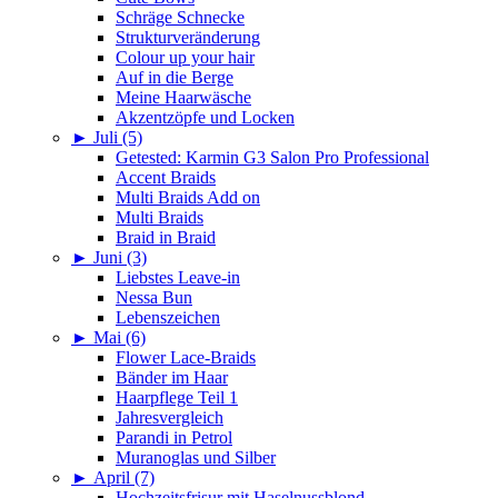
Schräge Schnecke
Strukturveränderung
Colour up your hair
Auf in die Berge
Meine Haarwäsche
Akzentzöpfe und Locken
►
Juli (5)
Getested: Karmin G3 Salon Pro Professional
Accent Braids
Multi Braids Add on
Multi Braids
Braid in Braid
►
Juni (3)
Liebstes Leave-in
Nessa Bun
Lebenszeichen
►
Mai (6)
Flower Lace-Braids
Bänder im Haar
Haarpflege Teil 1
Jahresvergleich
Parandi in Petrol
Muranoglas und Silber
►
April (7)
Hochzeitsfrisur mit Haselnussblond