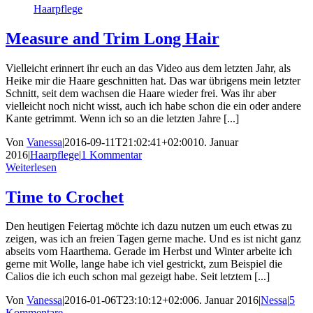
Haarpflege
Measure and Trim Long Hair
Vielleicht erinnert ihr euch an das Video aus dem letzten Jahr, als
Heike mir die Haare geschnitten hat. Das war übrigens mein letzter
Schnitt, seit dem wachsen die Haare wieder frei. Was ihr aber
vielleicht noch nicht wisst, auch ich habe schon die ein oder andere
Kante getrimmt. Wenn ich so an die letzten Jahre [...]
Von
Vanessa
|
2016-09-11T21:02:41+02:00
10. Januar
2016
|
Haarpflege
|
1 Kommentar
Weiterlesen
Time to Crochet
Den heutigen Feiertag möchte ich dazu nutzen um euch etwas zu
zeigen, was ich an freien Tagen gerne mache. Und es ist nicht ganz
abseits vom Haarthema. Gerade im Herbst und Winter arbeite ich
gerne mit Wolle, lange habe ich viel gestrickt, zum Beispiel die
Calios die ich euch schon mal gezeigt habe. Seit letztem [...]
Von
Vanessa
|
2016-01-06T23:10:12+02:00
6. Januar 2016
|
Nessa
|
5
Kommentare