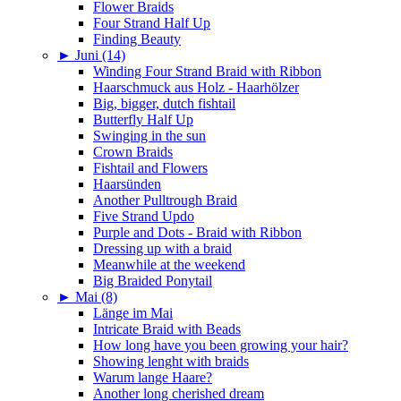
Flower Braids
Four Strand Half Up
Finding Beauty
►
Juni (14)
Winding Four Strand Braid with Ribbon
Haarschmuck aus Holz - Haarhölzer
Big, bigger, dutch fishtail
Butterfly Half Up
Swinging in the sun
Crown Braids
Fishtail and Flowers
Haarsünden
Another Pulltrough Braid
Five Strand Updo
Purple and Dots - Braid with Ribbon
Dressing up with a braid
Meanwhile at the weekend
Big Braided Ponytail
►
Mai (8)
Länge im Mai
Intricate Braid with Beads
How long have you been growing your hair?
Showing lenght with braids
Warum lange Haare?
Another long cherished dream