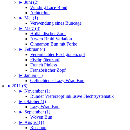
►
Juni (2)
Winding Lace Braid
Achterdutt
►
Mai (1)
Verwendung eines Buncage
►
März (3)
Holländischer Zopf
Arwen Braid Variation
Cinnamon Bun mit Forke
►
Februar (4)
Vereinfachter Fischgrätenzopf
Fischgrätenzopf
French Pinless
Französischer Zopf
►
Januar (1)
Geflochtener Lazy Wrap Bun
►
2011 (6)
►
November (1)
Runder Viererzopf inklusive Flechtsystematik
►
Oktober (1)
Lazy Wrap Bun
►
September (1)
Woven Bun
►
August (1)
Rosebun