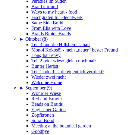
Paradies im Süden
Braid it round
Ways to my heart - food
Fischgräten für Flechtwerk
Same Side Braid
From Ella with Love
Braids Braids Braids
►
Oktober (8)
Teil 3 und die Hilfsbereitschaft
Monoi Kokosöl - mein „neuer“ bester Freund
Long hair envy
Teil 2 oder wieso gleich nochmal?
Bunter Herbst
Teil 1 oder bist du eigentlich verrückt?
Wieder zwei mehr
Welcome Home
►
September (9)
Wöhrder Wiese
Red and Brown
Beads on Braids
Englischer Garten
Zopfkronen
Spiral Braid
Meeting at the botanical garden
Goodbye