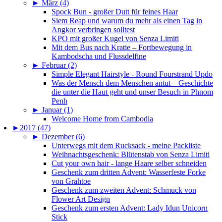
►
März (4)
Spock Bun - großer Dutt für feines Haar
Siem Reap und warum du mehr als einen Tag in
Angkor verbringen solltest
KPO mit großer Kugel von Senza Limiti
Mit dem Bus nach Kratie – Fortbewegung in
Kambodscha und Flussdelfine
►
Februar (2)
Simple Elegant Hairstyle - Round Fourstrand Updo
Was der Mensch dem Menschen antut – Geschichte
die unter die Haut geht und unser Besuch in Phnom
Penh
►
Januar (1)
Welcome Home from Cambodia
►
2017 (47)
►
Dezember (6)
Unterwegs mit dem Rucksack - meine Packliste
Weihnachtsgeschenk: Blütenstab von Senza Limiti
Cut your own hair - lange Haare selber schneiden
Geschenk zum dritten Advent: Wasserfeste Forke
von Grahtoe
Geschenk zum zweiten Advent: Schmuck von
Flower Art Design
Geschenk zum ersten Advent: Lady Idun Unicorn
Stick