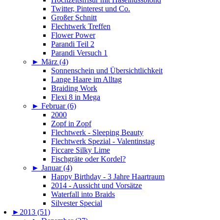
Twitter, Pinterest und Co.
Großer Schnitt
Flechtwerk Treffen
Flower Power
Parandi Teil 2
Parandi Versuch 1
►
März (4)
Sonnenschein und Übersichtlichkeit
Lange Haare im Alltag
Braiding Work
Flexi 8 in Mega
►
Februar (6)
2000
Zopf in Zopf
Flechtwerk - Sleeping Beauty
Flechtwerk Spezial - Valentinstag
Ficcare Silky Lime
Fischgräte oder Kordel?
►
Januar (4)
Happy Birthday - 3 Jahre Haartraum
2014 - Aussicht und Vorsätze
Waterfall into Braids
Silvester Special
►
2013 (51)