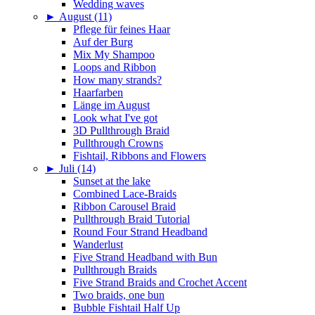
Wedding waves
►
August (11)
Pflege für feines Haar
Auf der Burg
Mix My Shampoo
Loops and Ribbon
How many strands?
Haarfarben
Länge im August
Look what I've got
3D Pullthrough Braid
Pullthrough Crowns
Fishtail, Ribbons and Flowers
►
Juli (14)
Sunset at the lake
Combined Lace-Braids
Ribbon Carousel Braid
Pullthrough Braid Tutorial
Round Four Strand Headband
Wanderlust
Five Strand Headband with Bun
Pullthrough Braids
Five Strand Braids and Crochet Accent
Two braids, one bun
Bubble Fishtail Half Up