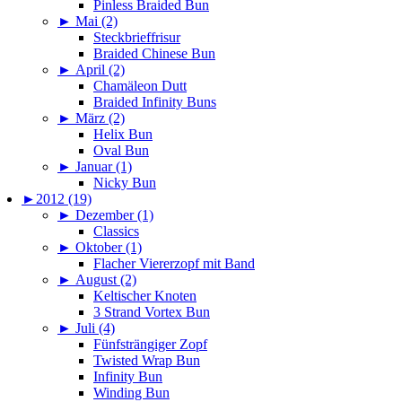
Pinless Braided Bun
►
Mai (2)
Steckbrieffrisur
Braided Chinese Bun
►
April (2)
Chamäleon Dutt
Braided Infinity Buns
►
März (2)
Helix Bun
Oval Bun
►
Januar (1)
Nicky Bun
►
2012 (19)
►
Dezember (1)
Classics
►
Oktober (1)
Flacher Viererzopf mit Band
►
August (2)
Keltischer Knoten
3 Strand Vortex Bun
►
Juli (4)
Fünfsträngiger Zopf
Twisted Wrap Bun
Infinity Bun
Winding Bun