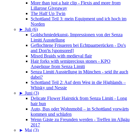
More than just a hair clip - Flexis and more from
Lillarose Giveaway
The Half Up Twin
Schottland Teil 3: mein Equipment und ich hoch im
Norden
►
Juli (6)
Goldschmiedekunst- Impressionen von der Senza
Limiti Ausstellung
Geflochtene Frisueren bei Echtpaarperücken - Do's
and Don'ts [sponsored]
Mixed Braids with medieval flair
Hair forks with semiprecious stones - KPO
Angelique from Senza Limiti
Senza Limiti Ausstellung in München - seid ihr auch
dabei?
Schottland Teil 2: Auf dem Weg in die Highlands –
Whisky und Nessie
►
Juni (3)
Delicate Flower Hairstick from Senza Limiti - Long
hair bun
Auto, Bus oder Wohnmobil – in Schottland vorwärts
kommen und schlafen
Wenn Gäste zu Freunden werden - Treffen im Allgäu
2017
►
Mai (3)