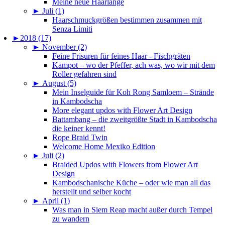
Meine neue Haarlänge
►
Juli (1)
Haarschmuckgrößen bestimmen zusammen mit
Senza Limiti
►
2018 (17)
►
November (2)
Feine Frisuren für feines Haar - Fischgräten
Kampot – wo der Pfeffer, ach was, wo wir mit dem
Roller gefahren sind
►
August (5)
Mein Inselguide für Koh Rong Samloem – Strände
in Kambodscha
More elegant updos with Flower Art Design
Battambang – die zweitgrößte Stadt in Kambodscha
die keiner kennt!
Rope Braid Twin
Welcome Home Mexiko Edition
►
Juli (2)
Braided Updos with Flowers from Flower Art
Design
Kambodschanische Küche – oder wie man all das
herstellt und selber kocht
►
April (1)
Was man in Siem Reap macht außer durch Tempel
zu wandern