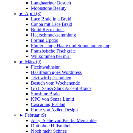
Langhaariger Besuch
Moonstone Beauty
►
April (8)
Lace Braid in a Braid
Canoa mit Lace Braid
Braid Recreations
Haarschmucksammlung
Formal Updos
Fünfer, lange Haare und Sonnenuntergang
Französische Fischgräte
Willkommen bei mir!
►
März (9)
Flechtwahnsinn
Haartraum goes Wordpress
Jetzt wird geschnitten
Besuch vom Wochenende
GoT: Sansa Stark Accent Braids
Sunshine Braid
KPO von Senza Limiti
Cascading Fishtail
Forke von Avilee Design
►
Februar (9)
Acryl Stäbe von Pacific Mercantile
Dutt ohne Hilfsmittel
Noch mehr Schnee