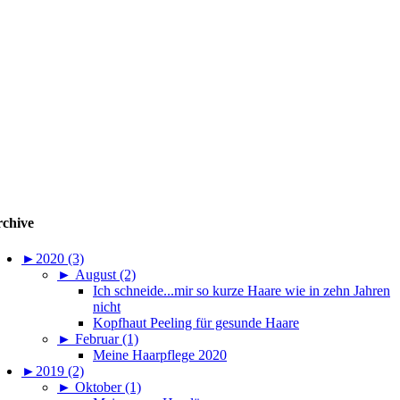
chive
►
2020 (3)
►
August (2)
Ich schneide...mir so kurze Haare wie in zehn Jahren
nicht
Kopfhaut Peeling für gesunde Haare
►
Februar (1)
Meine Haarpflege 2020
►
2019 (2)
►
Oktober (1)