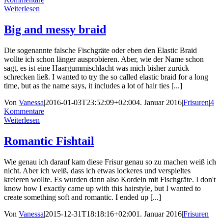
Weiterlesen
Big and messy braid
Die sogenannte falsche Fischgräte oder eben den Elastic Braid
wollte ich schon länger ausprobieren. Aber, wie der Name schon
sagt, es ist eine Haargummischlacht was mich bisher zurück
schrecken ließ. I wanted to try the so called elastic braid for a long
time, but as the name says, it includes a lot of hair ties [...]
Von
Vanessa
|
2016-01-03T23:52:09+02:00
4. Januar 2016
|
Frisuren
|
4
Kommentare
Weiterlesen
Romantic Fishtail
Wie genau ich darauf kam diese Frisur genau so zu machen weiß ich
nicht. Aber ich weiß, dass ich etwas lockeres und verspieltes
kreieren wollte. Es wurden dann also Kordeln mit Fischgräte. I don't
know how I exactly came up with this hairstyle, but I wanted to
create something soft and romantic. I ended up [...]
Von
Vanessa
|
2015-12-31T18:18:16+02:00
1. Januar 2016
|
Frisuren