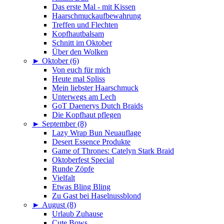
Das erste Mal - mit Kissen
Haarschmuckaufbewahrung
Treffen und Flechten
Kopfhautbalsam
Schnitt im Oktober
Über den Wolken
►
Oktober (6)
Von euch für mich
Heute mal Spliss
Mein liebster Haarschmuck
Unterwegs am Lech
GoT Daenerys Dutch Braids
Die Kopfhaut pflegen
►
September (8)
Lazy Wrap Bun Neuauflage
Desert Essence Produkte
Game of Thrones: Catelyn Stark Braid
Oktoberfest Special
Runde Zöpfe
Vielfalt
Etwas Bling Bling
Zu Gast bei Haselnussblond
►
August (8)
Urlaub Zuhause
Cute Bows