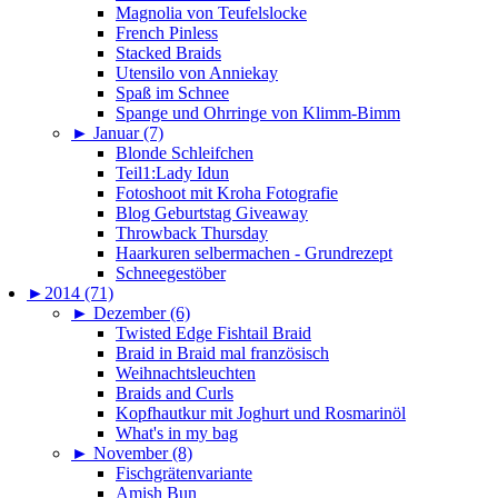
Magnolia von Teufelslocke
French Pinless
Stacked Braids
Utensilo von Anniekay
Spaß im Schnee
Spange und Ohrringe von Klimm-Bimm
►
Januar (7)
Blonde Schleifchen
Teil1:Lady Idun
Fotoshoot mit Kroha Fotografie
Blog Geburtstag Giveaway
Throwback Thursday
Haarkuren selbermachen - Grundrezept
Schneegestöber
►
2014 (71)
►
Dezember (6)
Twisted Edge Fishtail Braid
Braid in Braid mal französisch
Weihnachtsleuchten
Braids and Curls
Kopfhautkur mit Joghurt und Rosmarinöl
What's in my bag
►
November (8)
Fischgrätenvariante
Amish Bun