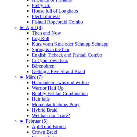
Pretty Up
House full of Longhairs
Flecht mir was
Fishtail Ropebraid Combo
►
April (8)
Then and Now
Log Roll
Kurz vorm Knie oder Schnipp Schnapp
Spring is in the hair
English Tieback and Fishtail Combo
Cut your own hair.
Bärenohren
Getting a Five Strand Braid
►
März (7)
Haarnadeln - was und wofür?
Warrior Half Up
Bubbly Fishtail Combination
Hair fails
Momentaufnahme: Pony
Hybrid Braid
Wet hair don't care?
►
Februar (5)
Äpfel und Birnen
Crown Braid