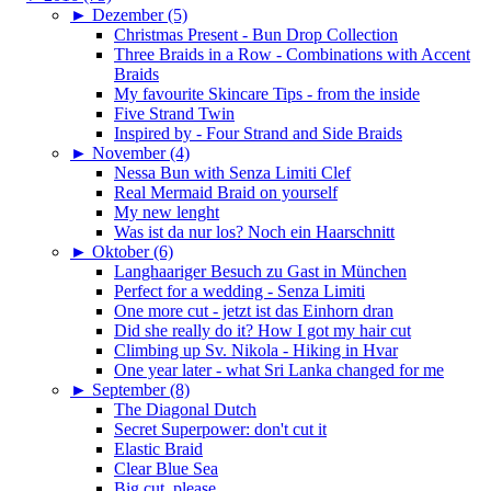
►
Dezember (5)
Christmas Present - Bun Drop Collection
Three Braids in a Row - Combinations with Accent
Braids
My favourite Skincare Tips - from the inside
Five Strand Twin
Inspired by - Four Strand and Side Braids
►
November (4)
Nessa Bun with Senza Limiti Clef
Real Mermaid Braid on yourself
My new lenght
Was ist da nur los? Noch ein Haarschnitt
►
Oktober (6)
Langhaariger Besuch zu Gast in München
Perfect for a wedding - Senza Limiti
One more cut - jetzt ist das Einhorn dran
Did she really do it? How I got my hair cut
Climbing up Sv. Nikola - Hiking in Hvar
One year later - what Sri Lanka changed for me
►
September (8)
The Diagonal Dutch
Secret Superpower: don't cut it
Elastic Braid
Clear Blue Sea
Big cut, please