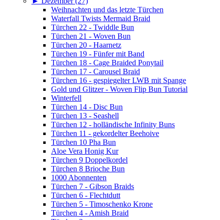
►
Dezember (27)
Weihnachten und das letzte Türchen
Waterfall Twists Mermaid Braid
Türchen 22 - Twiddle Bun
Türchen 21 - Woven Bun
Türchen 20 - Haarnetz
Türchen 19 - Fünfer mit Band
Türchen 18 - Cage Braided Ponytail
Türchen 17 - Carousel Braid
Türchen 16 - gespiegelter LWB mit Spange
Gold und Glitzer - Woven Flip Bun Tutorial
Winterfell
Türchen 14 - Disc Bun
Türchen 13 - Seashell
Türchen 12 - holländische Infinity Buns
Türchen 11 - gekordelter Beehoive
Türchen 10 Pha Bun
Aloe Vera Honig Kur
Türchen 9 Doppelkordel
Türchen 8 Brioche Bun
1000 Abonnenten
Türchen 7 - Gibson Braids
Türchen 6 - Flechtdutt
Türchen 5 - Timoschenko Krone
Türchen 4 - Amish Braid