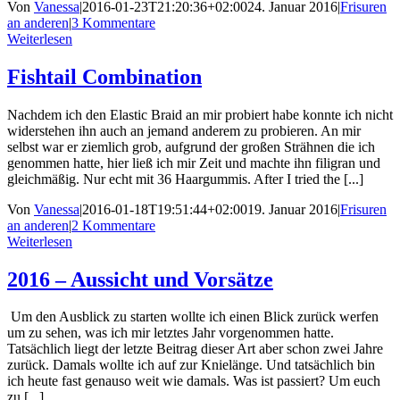
Von
Vanessa
|
2016-01-23T21:20:36+02:00
24. Januar 2016
|
Frisuren
an anderen
|
3 Kommentare
Weiterlesen
Fishtail Combination
Nachdem ich den Elastic Braid an mir probiert habe konnte ich nicht
widerstehen ihn auch an jemand anderem zu probieren. An mir
selbst war er ziemlich grob, aufgrund der großen Strähnen die ich
genommen hatte, hier ließ ich mir Zeit und machte ihn filigran und
gleichmäßig. Nur echt mit 36 Haargummis. After I tried the [...]
Von
Vanessa
|
2016-01-18T19:51:44+02:00
19. Januar 2016
|
Frisuren
an anderen
|
2 Kommentare
Weiterlesen
2016 – Aussicht und Vorsätze
Um den Ausblick zu starten wollte ich einen Blick zurück werfen
um zu sehen, was ich mir letztes Jahr vorgenommen hatte.
Tatsächlich liegt der letzte Beitrag dieser Art aber schon zwei Jahre
zurück. Damals wollte ich auf zur Knielänge. Und tatsächlich bin
ich heute fast genauso weit wie damals. Was ist passiert? Um euch
zu [...]