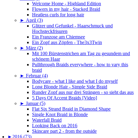
Welcome Home - Highland Edition
Flowers in my hair - Stacked Braid
Heatless curls for long hair
►
April (3)
Glitzer und Gefunkel - Haarschmuck und
Hochsteckfrisuren
Ein Franzose am Chiemsee
Ein Zopf aus Zöpfen - The3x3Twin
►
März (2)
Mit 100 Bürstenstrichen am Tag zu gesundem und
schönem Haar
Pullthrough Braids everywhere - how to vary this
braid
►
Februar (4)
Bodycare - what I like and what I do myself
Long Blonde Hair - Simple Side Braid
Runder Zopf aus nur drei Strängen - so sieht das aus
5 Days Of Accent Braids [Video]
►
Januar (5)
Flat Six Strand Braid in Diamond Shape
Single Knot Braid in Blonde
Waterfall Braid
Looking Back on 2016
Skincare part 2 - from the outside
►
2016 (73)