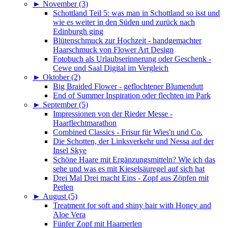
►
November (3)
Schottland Teil 5: was man in Schottland so isst und
wie es weiter in den Süden und zurück nach
Edinburgh ging
Blütenschmuck zur Hochzeit - handgemachter
Haarschmuck von Flower Art Design
Fotobuch als Urlaubserinnerung oder Geschenk -
Cewe und Saal Digital im Vergleich
►
Oktober (2)
Big Braided Flower - geflochtener Blumendutt
End of Summer Inspiration oder flechten im Park
►
September (5)
Impressionen von der Rieder Messe -
Haarflechtmarathon
Combined Classics - Frisur für Wies'n und Co.
Die Schotten, der Linksverkehr und Nessa auf der
Insel Skye
Schöne Haare mit Ergänzungsmitteln? Wie ich das
sehe und was es mit Kieselsäuregel auf sich hat
Drei Mal Drei macht Eins - Zopf aus Zöpfen mit
Perlen
►
August (5)
Treatment for soft and shiny hair with Honey and
Aloe Vera
Fünfer Zopf mit Haarperlen