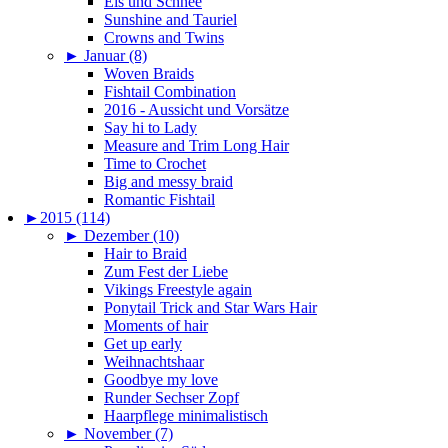
Eis und Schnee
Sunshine and Tauriel
Crowns and Twins
►
Januar (8)
Woven Braids
Fishtail Combination
2016 - Aussicht und Vorsätze
Say hi to Lady
Measure and Trim Long Hair
Time to Crochet
Big and messy braid
Romantic Fishtail
►
2015 (114)
►
Dezember (10)
Hair to Braid
Zum Fest der Liebe
Vikings Freestyle again
Ponytail Trick and Star Wars Hair
Moments of hair
Get up early
Weihnachtshaar
Goodbye my love
Runder Sechser Zopf
Haarpflege minimalistisch
►
November (7)