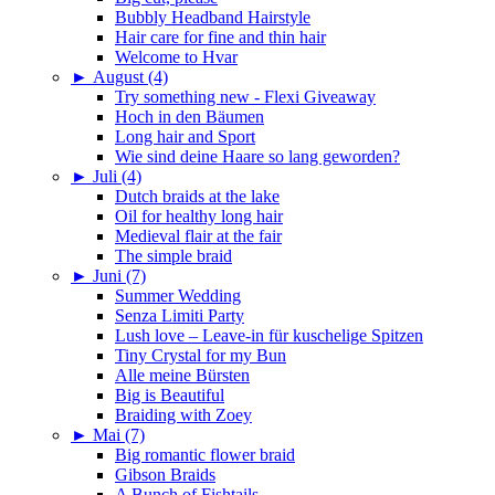
Bubbly Headband Hairstyle
Hair care for fine and thin hair
Welcome to Hvar
►
August (4)
Try something new - Flexi Giveaway
Hoch in den Bäumen
Long hair and Sport
Wie sind deine Haare so lang geworden?
►
Juli (4)
Dutch braids at the lake
Oil for healthy long hair
Medieval flair at the fair
The simple braid
►
Juni (7)
Summer Wedding
Senza Limiti Party
Lush love – Leave-in für kuschelige Spitzen
Tiny Crystal for my Bun
Alle meine Bürsten
Big is Beautiful
Braiding with Zoey
►
Mai (7)
Big romantic flower braid
Gibson Braids
A Bunch of Fishtails