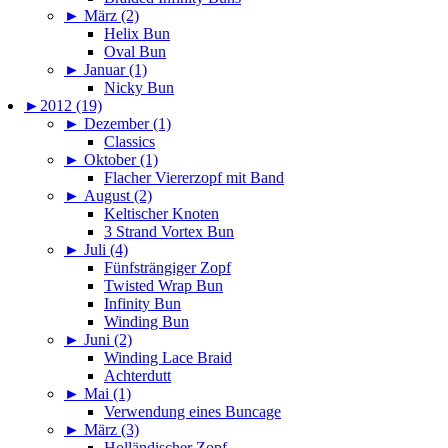
►
März (2)
Helix Bun
Oval Bun
►
Januar (1)
Nicky Bun
►
2012 (19)
►
Dezember (1)
Classics
►
Oktober (1)
Flacher Viererzopf mit Band
►
August (2)
Keltischer Knoten
3 Strand Vortex Bun
►
Juli (4)
Fünfsträngiger Zopf
Twisted Wrap Bun
Infinity Bun
Winding Bun
►
Juni (2)
Winding Lace Braid
Achterdutt
►
Mai (1)
Verwendung eines Buncage
►
März (3)
Holländischer Zopf