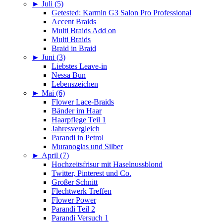
►
Juli (5)
Getested: Karmin G3 Salon Pro Professional
Accent Braids
Multi Braids Add on
Multi Braids
Braid in Braid
►
Juni (3)
Liebstes Leave-in
Nessa Bun
Lebenszeichen
►
Mai (6)
Flower Lace-Braids
Bänder im Haar
Haarpflege Teil 1
Jahresvergleich
Parandi in Petrol
Muranoglas und Silber
►
April (7)
Hochzeitsfrisur mit Haselnussblond
Twitter, Pinterest und Co.
Großer Schnitt
Flechtwerk Treffen
Flower Power
Parandi Teil 2
Parandi Versuch 1