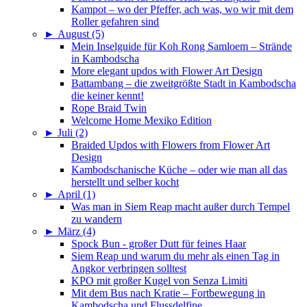
Kampot – wo der Pfeffer, ach was, wo wir mit dem
Roller gefahren sind
►
August (5)
Mein Inselguide für Koh Rong Samloem – Strände
in Kambodscha
More elegant updos with Flower Art Design
Battambang – die zweitgrößte Stadt in Kambodscha
die keiner kennt!
Rope Braid Twin
Welcome Home Mexiko Edition
►
Juli (2)
Braided Updos with Flowers from Flower Art
Design
Kambodschanische Küche – oder wie man all das
herstellt und selber kocht
►
April (1)
Was man in Siem Reap macht außer durch Tempel
zu wandern
►
März (4)
Spock Bun - großer Dutt für feines Haar
Siem Reap und warum du mehr als einen Tag in
Angkor verbringen solltest
KPO mit großer Kugel von Senza Limiti
Mit dem Bus nach Kratie – Fortbewegung in
Kambodscha und Flussdelfine