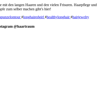
e mit den langen Haaren und den vielen Frisuren. Haarpflege und
pfe zum selber machen gibt’s hier!
apunzelontour
#
longhairedgirl
#
healthylonghair
#
hairjewelry
nstagram @haartraum