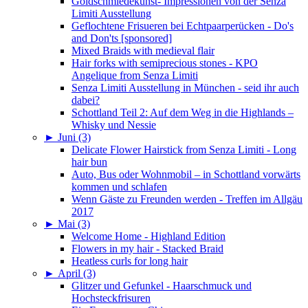
Goldschmiedekunst- Impressionen von der Senza
Limiti Ausstellung
Geflochtene Frisueren bei Echtpaarperücken - Do's
and Don'ts [sponsored]
Mixed Braids with medieval flair
Hair forks with semiprecious stones - KPO
Angelique from Senza Limiti
Senza Limiti Ausstellung in München - seid ihr auch
dabei?
Schottland Teil 2: Auf dem Weg in die Highlands –
Whisky und Nessie
►
Juni (3)
Delicate Flower Hairstick from Senza Limiti - Long
hair bun
Auto, Bus oder Wohnmobil – in Schottland vorwärts
kommen und schlafen
Wenn Gäste zu Freunden werden - Treffen im Allgäu
2017
►
Mai (3)
Welcome Home - Highland Edition
Flowers in my hair - Stacked Braid
Heatless curls for long hair
►
April (3)
Glitzer und Gefunkel - Haarschmuck und
Hochsteckfrisuren