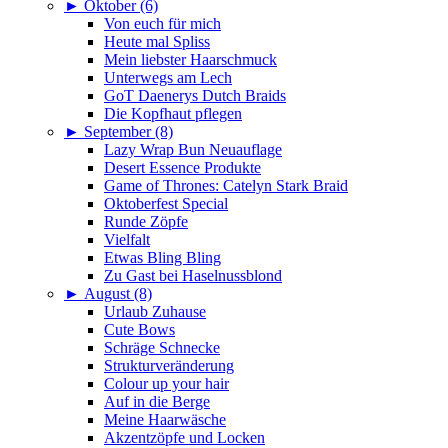
►
Oktober (6)
Von euch für mich
Heute mal Spliss
Mein liebster Haarschmuck
Unterwegs am Lech
GoT Daenerys Dutch Braids
Die Kopfhaut pflegen
►
September (8)
Lazy Wrap Bun Neuauflage
Desert Essence Produkte
Game of Thrones: Catelyn Stark Braid
Oktoberfest Special
Runde Zöpfe
Vielfalt
Etwas Bling Bling
Zu Gast bei Haselnussblond
►
August (8)
Urlaub Zuhause
Cute Bows
Schräge Schnecke
Strukturveränderung
Colour up your hair
Auf in die Berge
Meine Haarwäsche
Akzentzöpfe und Locken