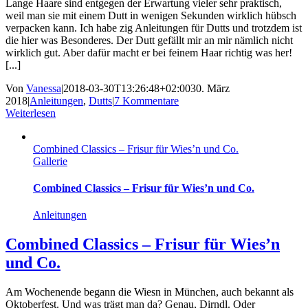
Lange Haare sind entgegen der Erwartung vieler sehr praktisch,
weil man sie mit einem Dutt in wenigen Sekunden wirklich hübsch
verpacken kann. Ich habe zig Anleitungen für Dutts und trotzdem ist
die hier was Besonderes. Der Dutt gefällt mir an mir nämlich nicht
wirklich gut. Aber dafür macht er bei feinem Haar richtig was her!
[...]
Von
Vanessa
|
2018-03-30T13:26:48+02:00
30. März
2018
|
Anleitungen
,
Dutts
|
7 Kommentare
Weiterlesen
Combined Classics – Frisur für Wies’n und Co.
Gallerie
Combined Classics – Frisur für Wies’n und Co.
Anleitungen
Combined Classics – Frisur für Wies’n
und Co.
Am Wochenende begann die Wiesn in München, auch bekannt als
Oktoberfest. Und was trägt man da? Genau, Dirndl. Oder