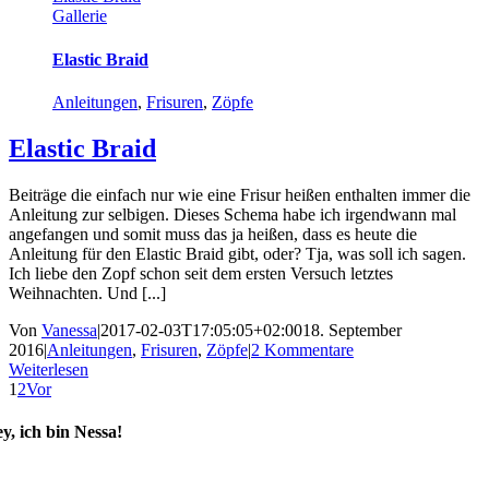
Gallerie
Elastic Braid
Anleitungen
,
Frisuren
,
Zöpfe
Elastic Braid
Beiträge die einfach nur wie eine Frisur heißen enthalten immer die
Anleitung zur selbigen. Dieses Schema habe ich irgendwann mal
angefangen und somit muss das ja heißen, dass es heute die
Anleitung für den Elastic Braid gibt, oder? Tja, was soll ich sagen.
Ich liebe den Zopf schon seit dem ersten Versuch letztes
Weihnachten. Und [...]
Von
Vanessa
|
2017-02-03T17:05:05+02:00
18. September
2016
|
Anleitungen
,
Frisuren
,
Zöpfe
|
2 Kommentare
Weiterlesen
1
2
Vor
y, ich bin Nessa!