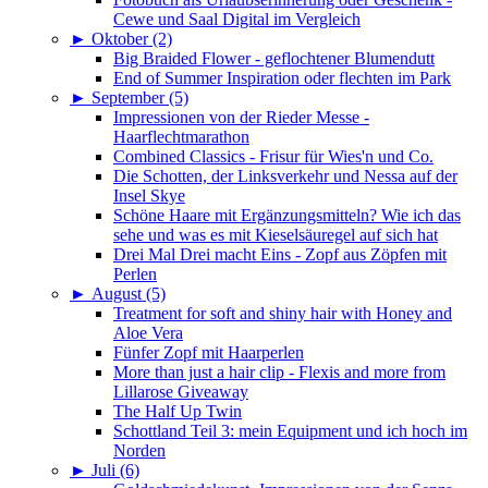
Cewe und Saal Digital im Vergleich
►
Oktober (2)
Big Braided Flower - geflochtener Blumendutt
End of Summer Inspiration oder flechten im Park
►
September (5)
Impressionen von der Rieder Messe -
Haarflechtmarathon
Combined Classics - Frisur für Wies'n und Co.
Die Schotten, der Linksverkehr und Nessa auf der
Insel Skye
Schöne Haare mit Ergänzungsmitteln? Wie ich das
sehe und was es mit Kieselsäuregel auf sich hat
Drei Mal Drei macht Eins - Zopf aus Zöpfen mit
Perlen
►
August (5)
Treatment for soft and shiny hair with Honey and
Aloe Vera
Fünfer Zopf mit Haarperlen
More than just a hair clip - Flexis and more from
Lillarose Giveaway
The Half Up Twin
Schottland Teil 3: mein Equipment und ich hoch im
Norden
►
Juli (6)