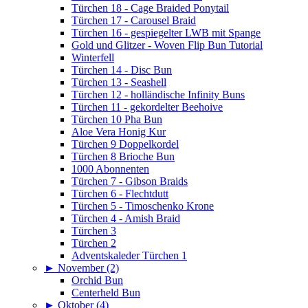
Türchen 18 - Cage Braided Ponytail
Türchen 17 - Carousel Braid
Türchen 16 - gespiegelter LWB mit Spange
Gold und Glitzer - Woven Flip Bun Tutorial
Winterfell
Türchen 14 - Disc Bun
Türchen 13 - Seashell
Türchen 12 - holländische Infinity Buns
Türchen 11 - gekordelter Beehoive
Türchen 10 Pha Bun
Aloe Vera Honig Kur
Türchen 9 Doppelkordel
Türchen 8 Brioche Bun
1000 Abonnenten
Türchen 7 - Gibson Braids
Türchen 6 - Flechtdutt
Türchen 5 - Timoschenko Krone
Türchen 4 - Amish Braid
Türchen 3
Türchen 2
Adventskaleder Türchen 1
►
November (2)
Orchid Bun
Centerheld Bun
►
Oktober (4)