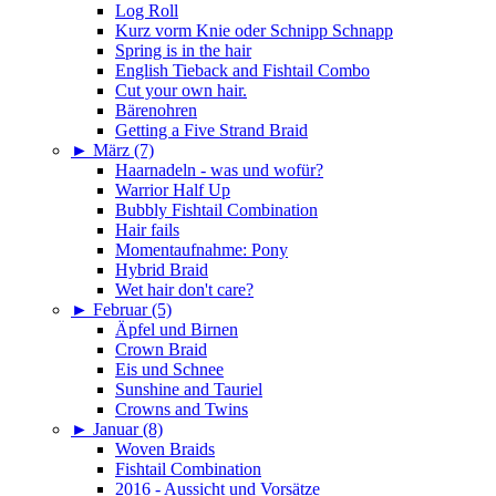
Log Roll
Kurz vorm Knie oder Schnipp Schnapp
Spring is in the hair
English Tieback and Fishtail Combo
Cut your own hair.
Bärenohren
Getting a Five Strand Braid
►
März (7)
Haarnadeln - was und wofür?
Warrior Half Up
Bubbly Fishtail Combination
Hair fails
Momentaufnahme: Pony
Hybrid Braid
Wet hair don't care?
►
Februar (5)
Äpfel und Birnen
Crown Braid
Eis und Schnee
Sunshine and Tauriel
Crowns and Twins
►
Januar (8)
Woven Braids
Fishtail Combination
2016 - Aussicht und Vorsätze