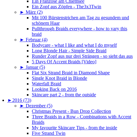
Ein Franzose am Chiemsee
Ein Zopf aus Zöpfen - The3x3Twin
►
März (2)
Mit 100 Bürstenstrichen am Tag zu gesundem und
schönem Haar
Pullthrough Braids everywhere - how to vary this
braid
►
Februar (4)
Bodycare - what I like and what I do myself
Long Blonde Hair - Simple Side Braid
Runder Zopf aus nur drei Strängen - so sieht das aus
5 Days Of Accent Braids [Video]
►
Januar (5)
Flat Six Strand Braid in Diamond Shape
Single Knot Braid in Blonde
Waterfall Braid
Looking Back on 2016
Skincare part 2 - from the outside
►
2016 (73)
►
Dezember (5)
Christmas Present - Bun Drop Collection
Three Braids in a Row - Combinations with Accent
Braids
My favourite Skincare Tips - from the inside
Five Strand Twin