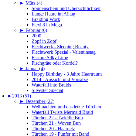
►
März (4)
Sonnenschein und Übersichtlichkeit
Lange Haare im Alltag
Braiding Work
Flexi 8 in Mega
►
Februar (6)
2000
Zopf in Zopf
Flechtwerk - Sleeping Beauty
Flechtwerk Spezial - Valentinstag
Ficcare Silky Lime
Fischgräte oder Kordel?
►
Januar (4)
Happy Birthday - 3 Jahre Haartraum
2014 - Aussicht und Vorsätze
Waterfall into Braids
Silvester Special
►
2013 (51)
►
Dezember (27)
Weihnachten und das letzte Türchen
Waterfall Twists Mermaid Braid
Türchen 22 - Twiddle Bun
Türchen 21 - Woven Bun
Türchen 20 - Haarnetz
Türchen 19 - Fünfer mit Band