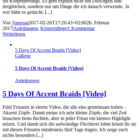
für Körperpeelings. Es geht explizit nicht um Duschgels und
dergleichen, sondern nur um Dinge die ich danach verwende. Ja
wer hätte es gedacht, [...]
Von
Vanessa
|
2017-02-26T17:26:43+02:00
26. Februar
2017
|
Anleitungen
,
Körperpflege
|
1 Kommentar
Weiterlesen
5 Days Of Accent Braids [Video]
Gallerie
5 Days Of Accent Braids [Video]
Anleitungen
5 Days Of Accent Braids [Video]
Fünf Frisuren in einem Video, die alle eins gemeinsam haben -
Akzent Zöpfe. Damit meine ich sehr kleine Zöpfe, die viel Zeit
brauchen beim flechten, aber in jeder Frisur ein kleines Highlight
setzen. Und damit sich die aufwändige Flechterei lohnt könnt ihr sie
mit diesen Frisuren mindestens fünf Tage tragen. Ich zeige euch
nichts besonders [...]