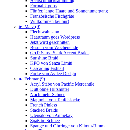
Haarschmucksammlung
Formal Updos
Fünfer, lange Haare und Sonnenuntergang
Französische Fischgräte
Willkommen bei mir!
►
März (9)
Flechtwahnsinn
Haartraum goes Wordpress
Jetzt wird geschnitten
Besuch vom Wochenende
GoT: Sansa Stark Accent Braids
Sunshine Braid
KPO von Senza Limiti
Cascading Fishtail
Forke von Avilee Design
►
Februar (9)
Acryl Stäbe von Pacific Mercantile
Dutt ohne Hilfsmittel
Noch mehr Schnee
Magnolia von Teufelslocke
French Pinless
Stacked Braids
Utensilo von Anniekay
Spaß im Schnee
Spange und Ohrringe von Klimm-Bimm