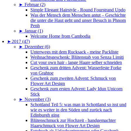
►
Februar (2)
Simple Elegant Hairstyle - Round Fourstrand Updo
Was der Mensch dem Menschen antut – Geschichte
die unter die Haut geht und unser Besuch in Phnom
Penh
►
Januar (1)
Welcome Home from Cambodia
►
2017 (47)
►
Dezember (6)
Unterwegs mit dem Rucksack - meine Packliste
Weihnachtsgeschenk: Blütenstab von Senza Limiti
Cut your own hair - lange Haare selber schneiden
Geschenk zum dritten Advent: Wasserfeste Forke
von Grahtoe
Geschenk zum zweiten Advent: Schmuck von
Flower Art Design
Geschenk zum ersten Advent: Lady Idun Unicorn
Stick
►
November (3)
Schottland Teil 5: was man in Schottland so isst und
wie es weiter in den Süden und zurück nach
Edinburgh ging
Blütenschmuck zur Hochzeit - handgemachter
Haarschmuck von Flower Art Design
Fotobuch als Urlaubserinnerung oder Geschenk -