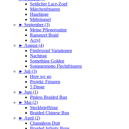
Seitlicher Lace-Zopf
Märchenfrisuren
Haarlänge
Mitbringsel
►
September (3)
Meine Pflegeroutine
Rapunzel Braid
Acryl
►
August (4)
Fünferzopf Variationen
Nachtrag
Something Golden
Sommermotto Flechtfrisuren
►
Juli (3)
Here we go
Projekt: Frisuren
5 Dinge
►
Juni (1)
Pinless Braided Bun
►
Mai (2)
Steckbrieffrisur
Braided Chinese Bun
►
April (2)
Chamäleon Dutt
Braided Infinity Buns