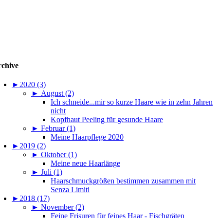
chive
►
2020 (3)
►
August (2)
Ich schneide...mir so kurze Haare wie in zehn Jahren
nicht
Kopfhaut Peeling für gesunde Haare
►
Februar (1)
Meine Haarpflege 2020
►
2019 (2)
►
Oktober (1)
Meine neue Haarlänge
►
Juli (1)
Haarschmuckgrößen bestimmen zusammen mit
Senza Limiti
►
2018 (17)
►
November (2)
Feine Frisuren für feines Haar - Fischgräten