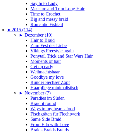
Say hi to Lady
Measure and Trim Long Hair
Time to Crochet
Big and messy braid
Romantic Fishtail
►
2015 (114)
►
Dezember (10)
Hair to Braid
Zum Fest der Liebe
Vikings Freestyle again
Ponytail Trick and Star Wars Hair
Moments of hair
Get up early
Weihnachtshaar
Goodbye my love
Runder Sechser Zopf
Haarpflege minimalistisch
►
November (7)
Paradies im Süden
Braid it round
Ways to my heart - food
Fischgräten für Flechtwerk
Same Side Braid
From Ella with Love
Braids Braids Braids