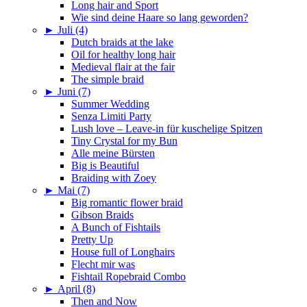
Long hair and Sport
Wie sind deine Haare so lang geworden?
►
Juli (4)
Dutch braids at the lake
Oil for healthy long hair
Medieval flair at the fair
The simple braid
►
Juni (7)
Summer Wedding
Senza Limiti Party
Lush love – Leave-in für kuschelige Spitzen
Tiny Crystal for my Bun
Alle meine Bürsten
Big is Beautiful
Braiding with Zoey
►
Mai (7)
Big romantic flower braid
Gibson Braids
A Bunch of Fishtails
Pretty Up
House full of Longhairs
Flecht mir was
Fishtail Ropebraid Combo
►
April (8)
Then and Now