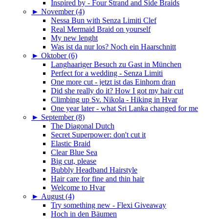
Inspired by - Four Strand and Side Braids
►
November (4)
Nessa Bun with Senza Limiti Clef
Real Mermaid Braid on yourself
My new lenght
Was ist da nur los? Noch ein Haarschnitt
►
Oktober (6)
Langhaariger Besuch zu Gast in München
Perfect for a wedding - Senza Limiti
One more cut - jetzt ist das Einhorn dran
Did she really do it? How I got my hair cut
Climbing up Sv. Nikola - Hiking in Hvar
One year later - what Sri Lanka changed for me
►
September (8)
The Diagonal Dutch
Secret Superpower: don't cut it
Elastic Braid
Clear Blue Sea
Big cut, please
Bubbly Headband Hairstyle
Hair care for fine and thin hair
Welcome to Hvar
►
August (4)
Try something new - Flexi Giveaway
Hoch in den Bäumen