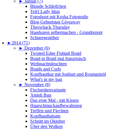
►
Januar (7)
Blonde Schleifchen
Teil1:Lady Idun
Fotoshoot mit Kroha Fotografie
Blog Geburtstag Giveaway
Throwback Thursday
Haarkuren selbermachen - Grundrezept
Schneegestöber
►
2014 (71)
►
Dezember (6)
Twisted Edge Fishtail Braid
Braid in Braid mal französisch
Weihnachtsleuchten
Braids and Curls
Kopfhautkur mit Joghurt und Rosmarinöl
What's in my bag
►
November (8)
Fischgrätenvariante
Amish Bun
Das erste Mal - mit Kissen
Haarschmuckaufbewahrung
Treffen und Flechten
Kopfhautbalsam
Schnitt im Oktober
Über den Wolken