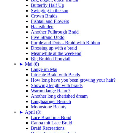
Butterfly Half Up
Swinging in the sun
Crown Braids
Fishtail and Flowers
Haarsünden
Another Pulltrough Braid
Five Strand Updo
Purple and Dots - Braid with Ribbon
Dressing up with a braid
Meanwhile at the weekend
Big Braided Ponytail
►
Mai (8)
Länge im Mai
Intricate Braid with Beads
How long have you been growing your hair?
Showing lenght with braids
Warum lange Haare?
Another long cherished dream
Langhaariger Besuch
Moonstone Beauty
►
April (8)
Lace Braid in a Braid
Canoa mit Lace Braid
Braid Recreations