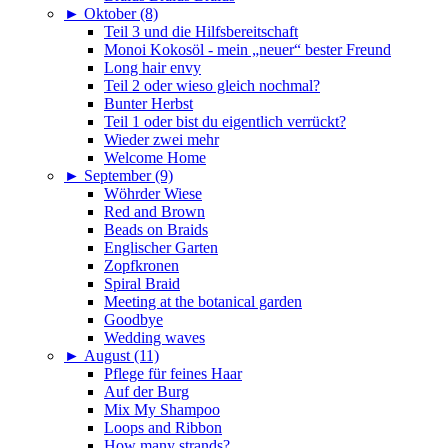
►
Oktober (8)
Teil 3 und die Hilfsbereitschaft
Monoi Kokosöl - mein „neuer“ bester Freund
Long hair envy
Teil 2 oder wieso gleich nochmal?
Bunter Herbst
Teil 1 oder bist du eigentlich verrückt?
Wieder zwei mehr
Welcome Home
►
September (9)
Wöhrder Wiese
Red and Brown
Beads on Braids
Englischer Garten
Zopfkronen
Spiral Braid
Meeting at the botanical garden
Goodbye
Wedding waves
►
August (11)
Pflege für feines Haar
Auf der Burg
Mix My Shampoo
Loops and Ribbon
How many strands?