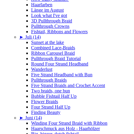
Haarfarben
Länge im August
Look what I've got
3D Pullthrough Braid
Pullthrough Crowns
Fishtail, Ribbons and Flowers
►
Juli (14)
Sunset at the lake
Combined Lace-Braids
Ribbon Carousel Braid
Pullthrough Braid Tutorial
Round Four Strand Headband
Wanderlust
Five Strand Headband with Bun
Pullthrough Braids
Five Strand Braids and Crochet Accent
Two braids, one bun
Bubble Fishtail Half Up
Flower Braids
Four Strand Half Up
Finding Beauty
►
Juni (14)
Winding Four Strand Braid with Ribbon
Haarschmuck aus Holz - Haarhölzer
Big, bigger, dutch fishtail