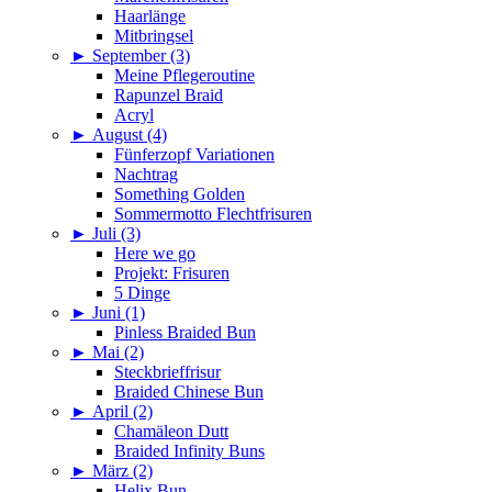
Haarlänge
Mitbringsel
►
September (3)
Meine Pflegeroutine
Rapunzel Braid
Acryl
►
August (4)
Fünferzopf Variationen
Nachtrag
Something Golden
Sommermotto Flechtfrisuren
►
Juli (3)
Here we go
Projekt: Frisuren
5 Dinge
►
Juni (1)
Pinless Braided Bun
►
Mai (2)
Steckbrieffrisur
Braided Chinese Bun
►
April (2)
Chamäleon Dutt
Braided Infinity Buns
►
März (2)
Helix Bun