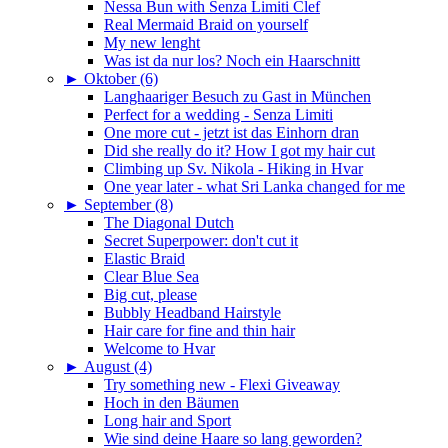
Nessa Bun with Senza Limiti Clef
Real Mermaid Braid on yourself
My new lenght
Was ist da nur los? Noch ein Haarschnitt
►
Oktober (6)
Langhaariger Besuch zu Gast in München
Perfect for a wedding - Senza Limiti
One more cut - jetzt ist das Einhorn dran
Did she really do it? How I got my hair cut
Climbing up Sv. Nikola - Hiking in Hvar
One year later - what Sri Lanka changed for me
►
September (8)
The Diagonal Dutch
Secret Superpower: don't cut it
Elastic Braid
Clear Blue Sea
Big cut, please
Bubbly Headband Hairstyle
Hair care for fine and thin hair
Welcome to Hvar
►
August (4)
Try something new - Flexi Giveaway
Hoch in den Bäumen
Long hair and Sport
Wie sind deine Haare so lang geworden?