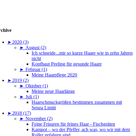
chive
►
2020 (3)
►
August (2)
Ich schneide...mir so kurze Haare wie in zehn Jahren
nicht
Kopfhaut Peeling für gesunde Haare
►
Februar (1)
Meine Haarpflege 2020
►
2019 (2)
►
Oktober (1)
Meine neue Haarlänge
►
Juli (1)
Haarschmuckgrößen bestimmen zusammen mit
Senza Limiti
►
2018 (17)
►
November (2)
Feine Frisuren für feines Haar - Fischgräten
Kampot – wo der Pfeffer, ach was, wo wir mit dem
Roller gefahren sind