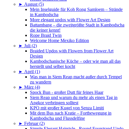
►
August (5)
Mein Inselguide für Koh Rong Samloem – Strände
in Kambodscha
More elegant updos with Flower Art Design
Battambang – die zweitgrößte Stadt in Kambodscha
die keiner kennt!
Rope Braid Twin
Welcome Home Mexiko Edition
►
Juli (2)
Braided Updos with Flowers from Flower Art
Design
Kambodschanische Küche – oder wie man all das
herstellt und selber kocht
►
April (1)
Was man in Siem Reap macht außer durch Tempel
zu wandern
►
März (4)
Spock Bun - großer Dutt für feines Haar
Siem Reap und warum du mehr als einen Tag in
Angkor verbringen solltest
KPO mit großer Kugel von Senza Limiti
Mit dem Bus nach Kratie – Fortbewegung in
Kambodscha und Flussdelfine
►
Februar (2)
Simple Elegant Hairstyle - Round Fourstrand Updo