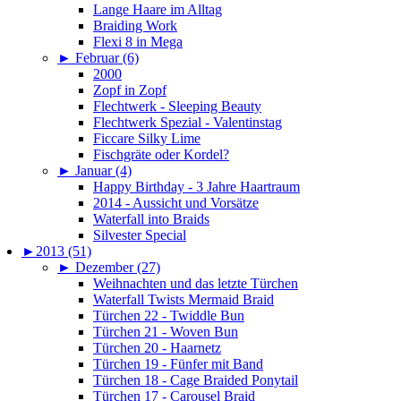
Lange Haare im Alltag
Braiding Work
Flexi 8 in Mega
►
Februar (6)
2000
Zopf in Zopf
Flechtwerk - Sleeping Beauty
Flechtwerk Spezial - Valentinstag
Ficcare Silky Lime
Fischgräte oder Kordel?
►
Januar (4)
Happy Birthday - 3 Jahre Haartraum
2014 - Aussicht und Vorsätze
Waterfall into Braids
Silvester Special
►
2013 (51)
►
Dezember (27)
Weihnachten und das letzte Türchen
Waterfall Twists Mermaid Braid
Türchen 22 - Twiddle Bun
Türchen 21 - Woven Bun
Türchen 20 - Haarnetz
Türchen 19 - Fünfer mit Band
Türchen 18 - Cage Braided Ponytail
Türchen 17 - Carousel Braid