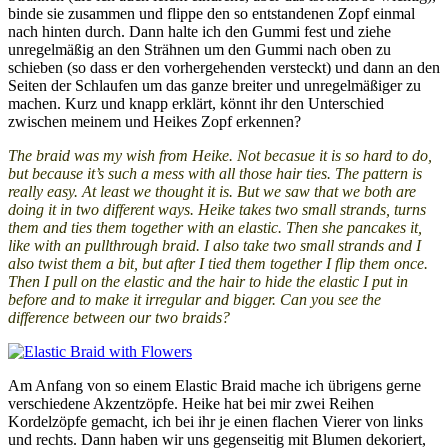
binde sie zusammen und flippe den so entstandenen Zopf einmal
nach hinten durch. Dann halte ich den Gummi fest und ziehe
unregelmäßig an den Strähnen um den Gummi nach oben zu
schieben (so dass er den vorhergehenden versteckt) und dann an den
Seiten der Schlaufen um das ganze breiter und unregelmäßiger zu
machen. Kurz und knapp erklärt, könnt ihr den Unterschied
zwischen meinem und Heikes Zopf erkennen?
The braid was my wish from Heike. Not becasue it is so hard to do,
but because it’s such a mess with all those hair ties. The pattern is
really easy. At least we thought it is. But we saw that we both are
doing it in two different ways. Heike takes two small strands, turns
them and ties them together with an elastic. Then she pancakes it,
like with an pullthrough braid. I also take two small strands and I
also twist them a bit, but after I tied them together I flip them once.
Then I pull on the elastic and the hair to hide the elastic I put in
before and to make it irregular and bigger. Can you see the
difference between our two braids?
Am Anfang von so einem Elastic Braid mache ich übrigens gerne
verschiedene Akzentzöpfe. Heike hat bei mir zwei Reihen
Kordelzöpfe gemacht, ich bei ihr je einen flachen Vierer von links
und rechts. Dann haben wir uns gegenseitig mit Blumen dekoriert,