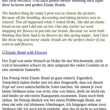
und zwar reichlich. Und dazu passen meiner Meinung nach super
diese lockeren und großen Elastic Braids.
The hardest thing for today’s post was to choose the pictures.
Because all the braiding, decorating and taking pictures was so
relaxed. This all happened while I visited Heike. She did an elastic
braid on me and I did one on her. One day earlier we went
shopping for flowers to put into our braids. Becasue we were both
thinking that there had to be flowers for this spring toppic. And I feel
like those big and messy elastic braids are the perfect choice if you
want to add flowers.
Der Zopf war mein Wunsch an Heike für das Wochenende, nicht
weil er besonders schwer ist, aber aufgrund der vielen Gummis ist es
eine ziemliche fummelei.
Das Prinzip beim Elastic Braid ist ganz einfach. Eigentlich.
Tatsächlich haben Heike und ich aber festgestellt, dass wir diesen
Zopf auf zwei unterschiedliche Arten machen. Sie nimmt je zwei
kleine Strähnen (eine von recht, eine von links), dreht sie leicht ein
und bindet sie mit einem Haargummi zusammen. Dann noch breit
ziehen. Im Prinzip ähnlich wie bei einem Pullthrough Braid, nur
eben mit sehr viel kleineren Abteilungen. Ich hingegen nehme zwei
Strähnen (die ich auch leicht eindrehe, aber das ist nicht so wichtig),