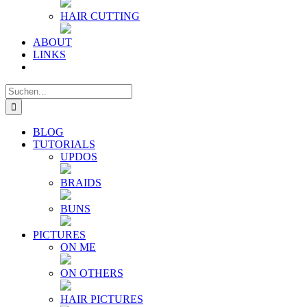
HAIR CUTTING
ABOUT
LINKS
Suche
nach:
BLOG
TUTORIALS
UPDOS
BRAIDS
BUNS
PICTURES
ON ME
ON OTHERS
HAIR PICTURES