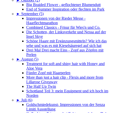
►
Oktober (2)
Big Braided Flower - geflochtener Blumendutt
End of Summer Inspiration oder flechten im Park
►
September (5)
Impressionen von der Rieder Messe -
Haarflechtmarathon
Combined Classics - Frisur für Wies'n und Co.
Die Schotten, der Linksverkehr und Nessa auf der
Insel Skye
Schöne Haare mit Ergänzungsmitteln? Wie ich das
sehe und was es mit Kieselsäuregel auf sich hat
Drei Mal Drei macht Eins - Zopf aus Zöpfen mit
Perlen
►
August (5)
Treatment for soft and shiny hair with Honey and
Aloe Vera
Fünfer Zopf mit Haarperlen
More than just a hair clip - Flexis and more from
Lillarose Giveaway
The Half Up Twin
Schottland Teil 3: mein Equipment und ich hoch im
Norden
►
Juli (6)
Goldschmiedekunst- Impressionen von der Senza
Limiti Ausstellung