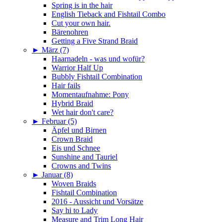
Spring is in the hair
English Tieback and Fishtail Combo
Cut your own hair.
Bärenohren
Getting a Five Strand Braid
►
März (7)
Haarnadeln - was und wofür?
Warrior Half Up
Bubbly Fishtail Combination
Hair fails
Momentaufnahme: Pony
Hybrid Braid
Wet hair don't care?
►
Februar (5)
Äpfel und Birnen
Crown Braid
Eis und Schnee
Sunshine and Tauriel
Crowns and Twins
►
Januar (8)
Woven Braids
Fishtail Combination
2016 - Aussicht und Vorsätze
Say hi to Lady
Measure and Trim Long Hair