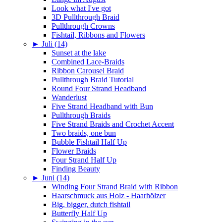
Look what I've got
3D Pullthrough Braid
Pullthrough Crowns
Fishtail, Ribbons and Flowers
►
Juli (14)
Sunset at the lake
Combined Lace-Braids
Ribbon Carousel Braid
Pullthrough Braid Tutorial
Round Four Strand Headband
Wanderlust
Five Strand Headband with Bun
Pullthrough Braids
Five Strand Braids and Crochet Accent
Two braids, one bun
Bubble Fishtail Half Up
Flower Braids
Four Strand Half Up
Finding Beauty
►
Juni (14)
Winding Four Strand Braid with Ribbon
Haarschmuck aus Holz - Haarhölzer
Big, bigger, dutch fishtail
Butterfly Half Up