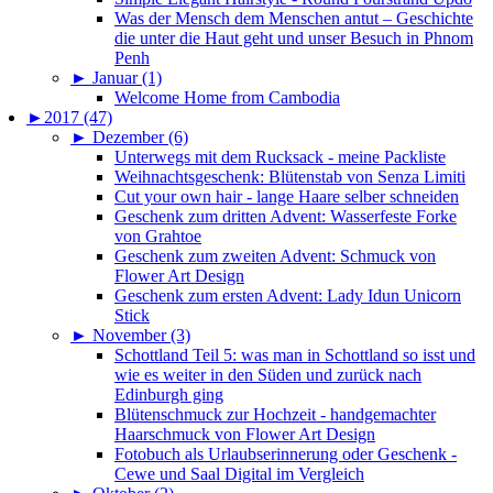
Was der Mensch dem Menschen antut – Geschichte
die unter die Haut geht und unser Besuch in Phnom
Penh
►
Januar (1)
Welcome Home from Cambodia
►
2017 (47)
►
Dezember (6)
Unterwegs mit dem Rucksack - meine Packliste
Weihnachtsgeschenk: Blütenstab von Senza Limiti
Cut your own hair - lange Haare selber schneiden
Geschenk zum dritten Advent: Wasserfeste Forke
von Grahtoe
Geschenk zum zweiten Advent: Schmuck von
Flower Art Design
Geschenk zum ersten Advent: Lady Idun Unicorn
Stick
►
November (3)
Schottland Teil 5: was man in Schottland so isst und
wie es weiter in den Süden und zurück nach
Edinburgh ging
Blütenschmuck zur Hochzeit - handgemachter
Haarschmuck von Flower Art Design
Fotobuch als Urlaubserinnerung oder Geschenk -
Cewe und Saal Digital im Vergleich