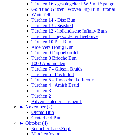
Türchen 16 - gespiegelter LWB mit Spange
Gold und Glitzer - Woven Flip Bun Tutorial
Winterfell
Türchen 14 - Disc Bun
Türchen 13 - Seashell
Türchen 12 - holländische Infinity Buns
Türchen 11 - gekordelter Beehoive
Türchen 10 Pha Bun
Aloe Vera Honig Kur
Türchen 9 Doppelkordel
Türchen 8 Brioche Bun
1000 Abonnenten
Türchen 7 - Gibson Braids
Türchen 6 - Flechtdutt
Türchen 5 - Timoschenko Krone
Türchen 4 - Amish Braid
Türchen 3
Türchen 2
Adventskaleder Türchen 1
►
November (2)
Orchid Bun
Centerheld Bun
►
Oktober (4)
Seitlicher Lace-Zopf
Märchenfrisuren