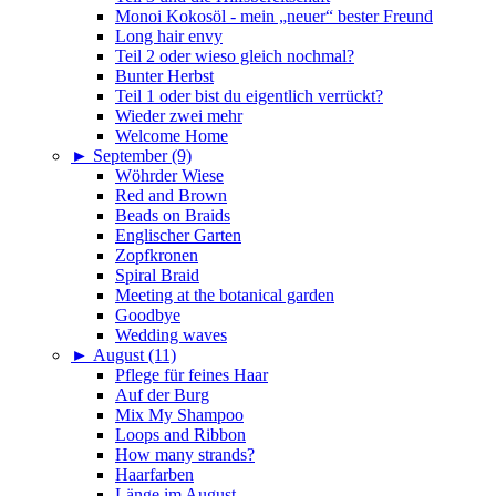
Monoi Kokosöl - mein „neuer“ bester Freund
Long hair envy
Teil 2 oder wieso gleich nochmal?
Bunter Herbst
Teil 1 oder bist du eigentlich verrückt?
Wieder zwei mehr
Welcome Home
►
September (9)
Wöhrder Wiese
Red and Brown
Beads on Braids
Englischer Garten
Zopfkronen
Spiral Braid
Meeting at the botanical garden
Goodbye
Wedding waves
►
August (11)
Pflege für feines Haar
Auf der Burg
Mix My Shampoo
Loops and Ribbon
How many strands?
Haarfarben
Länge im August