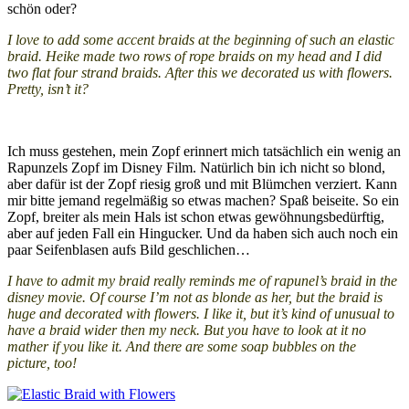
schön oder?
I love to add some accent braids at the beginning of such an elastic
braid. Heike made two rows of rope braids on my head and I did
two flat four strand braids. After this we decorated us with flowers.
Pretty, isn’t it?
Ich muss gestehen, mein Zopf erinnert mich tatsächlich ein wenig an
Rapunzels Zopf im Disney Film. Natürlich bin ich nicht so blond,
aber dafür ist der Zopf riesig groß und mit Blümchen verziert. Kann
mir bitte jemand regelmäßig so etwas machen? Spaß beiseite. So ein
Zopf, breiter als mein Hals ist schon etwas gewöhnungsbedürftig,
aber auf jeden Fall ein Hingucker. Und da haben sich auch noch ein
paar Seifenblasen aufs Bild geschlichen…
I have to admit my braid really reminds me of rapunel’s braid in the
disney movie. Of course I’m not as blonde as her, but the braid is
huge and decorated with flowers. I like it, but it’s kind of unusual to
have a braid wider then my neck. But you have to look at it no
mather if you like it. And there are some soap bubbles on the
picture, too!