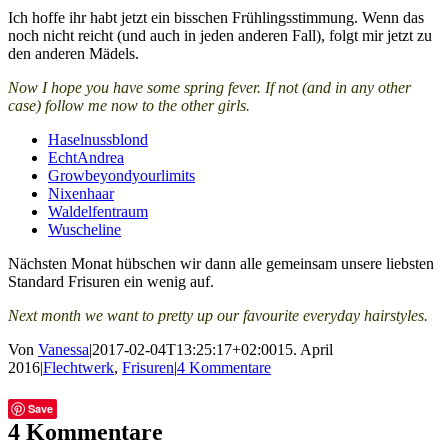
Ich hoffe ihr habt jetzt ein bisschen Frühlingsstimmung. Wenn das
noch nicht reicht (und auch in jeden anderen Fall), folgt mir jetzt zu
den anderen Mädels.
Now I hope you have some spring fever. If not (and in any other
case) follow me now to the other girls.
Haselnussblond
EchtAndrea
Growbeyondyourlimits
Nixenhaar
Waldelfentraum
Wuscheline
Nächsten Monat hübschen wir dann alle gemeinsam unsere liebsten
Standard Frisuren ein wenig auf.
Next month we want to pretty up our favourite everyday hairstyles.
Von
Vanessa
|
2017-02-04T13:25:17+02:00
15. April
2016
|
Flechtwerk
,
Frisuren
|
4 Kommentare
Facebook
Twitter
Tumblr
E-
Save
Mail
4 Kommentare