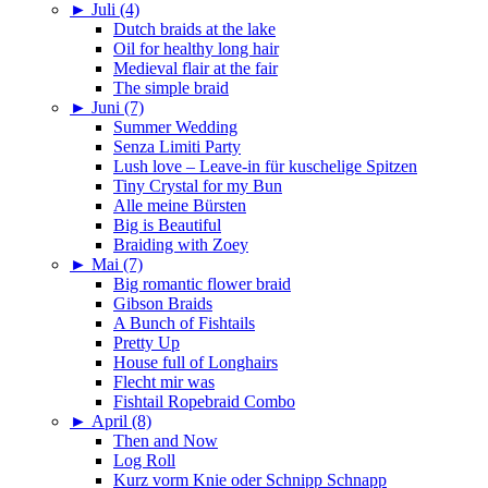
►
Juli (4)
Dutch braids at the lake
Oil for healthy long hair
Medieval flair at the fair
The simple braid
►
Juni (7)
Summer Wedding
Senza Limiti Party
Lush love – Leave-in für kuschelige Spitzen
Tiny Crystal for my Bun
Alle meine Bürsten
Big is Beautiful
Braiding with Zoey
►
Mai (7)
Big romantic flower braid
Gibson Braids
A Bunch of Fishtails
Pretty Up
House full of Longhairs
Flecht mir was
Fishtail Ropebraid Combo
►
April (8)
Then and Now
Log Roll
Kurz vorm Knie oder Schnipp Schnapp