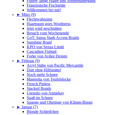
Fünfer, lange Haare und Sonnenuntergang
Französische Fischgräte
Willkommen bei mir!
►
März (9)
Flechtwahnsinn
Haartraum goes Wordpress
Jetzt wird geschnitten
Besuch vom Wochenende
GoT: Sansa Stark Accent Braids
Sunshine Braid
KPO von Senza Limiti
Cascading Fishtail
Forke von Avilee Design
►
Februar (9)
Acryl Stäbe von Pacific Mercantile
Dutt ohne Hilfsmittel
Noch mehr Schnee
Magnolia von Teufelslocke
French Pinless
Stacked Braids
Utensilo von Anniekay
Spaß im Schnee
Spange und Ohrringe von Klimm-Bimm
►
Januar (7)
Blonde Schleifchen