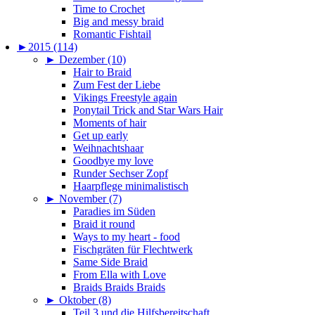
Time to Crochet
Big and messy braid
Romantic Fishtail
►
2015 (114)
►
Dezember (10)
Hair to Braid
Zum Fest der Liebe
Vikings Freestyle again
Ponytail Trick and Star Wars Hair
Moments of hair
Get up early
Weihnachtshaar
Goodbye my love
Runder Sechser Zopf
Haarpflege minimalistisch
►
November (7)
Paradies im Süden
Braid it round
Ways to my heart - food
Fischgräten für Flechtwerk
Same Side Braid
From Ella with Love
Braids Braids Braids
►
Oktober (8)
Teil 3 und die Hilfsbereitschaft