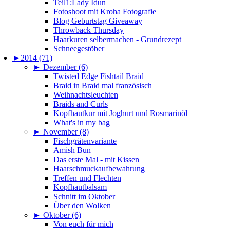
Teil1:Lady Idun
Fotoshoot mit Kroha Fotografie
Blog Geburtstag Giveaway
Throwback Thursday
Haarkuren selbermachen - Grundrezept
Schneegestöber
►
2014 (71)
►
Dezember (6)
Twisted Edge Fishtail Braid
Braid in Braid mal französisch
Weihnachtsleuchten
Braids and Curls
Kopfhautkur mit Joghurt und Rosmarinöl
What's in my bag
►
November (8)
Fischgrätenvariante
Amish Bun
Das erste Mal - mit Kissen
Haarschmuckaufbewahrung
Treffen und Flechten
Kopfhautbalsam
Schnitt im Oktober
Über den Wolken
►
Oktober (6)
Von euch für mich