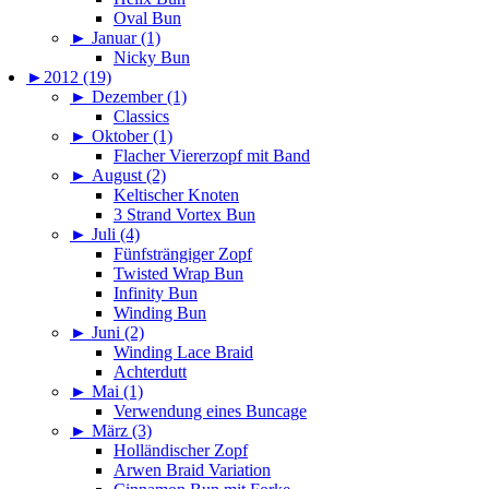
Oval Bun
►
Januar (1)
Nicky Bun
►
2012 (19)
►
Dezember (1)
Classics
►
Oktober (1)
Flacher Viererzopf mit Band
►
August (2)
Keltischer Knoten
3 Strand Vortex Bun
►
Juli (4)
Fünfsträngiger Zopf
Twisted Wrap Bun
Infinity Bun
Winding Bun
►
Juni (2)
Winding Lace Braid
Achterdutt
►
Mai (1)
Verwendung eines Buncage
►
März (3)
Holländischer Zopf
Arwen Braid Variation