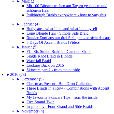
►
März (2)
Mit 100 Bürstenstrichen am Tag zu gesundem und
schönem Haar
Pullthrough Braids everywhere - how to vary this
braid
►
Februar (4)
Bodycare - what I like and what I do myself
Long Blonde Hair - Simple Side Braid
Runder Zopf aus nur drei Strängen - so sieht das aus
5 Days Of Accent Braids [Video]
►
Januar (5)
Flat Six Strand Braid in Diamond Shape
Single Knot Braid in Blonde
Waterfall Braid
Looking Back on 2016
Skincare part 2 - from the outside
►
2016 (73)
►
Dezember (5)
Christmas Present - Bun Drop Collection
Three Braids in a Row - Combinations with Accent
Braids
My favourite Skincare Tips - from the inside
Five Strand Twin
Inspired by - Four Strand and Side Braids
►
November (4)