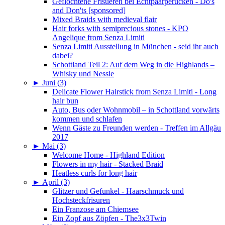
Geflochtene Frisueren bei Echtpaarperücken - Do's
and Don'ts [sponsored]
Mixed Braids with medieval flair
Hair forks with semiprecious stones - KPO
Angelique from Senza Limiti
Senza Limiti Ausstellung in München - seid ihr auch
dabei?
Schottland Teil 2: Auf dem Weg in die Highlands –
Whisky und Nessie
►
Juni (3)
Delicate Flower Hairstick from Senza Limiti - Long
hair bun
Auto, Bus oder Wohnmobil – in Schottland vorwärts
kommen und schlafen
Wenn Gäste zu Freunden werden - Treffen im Allgäu
2017
►
Mai (3)
Welcome Home - Highland Edition
Flowers in my hair - Stacked Braid
Heatless curls for long hair
►
April (3)
Glitzer und Gefunkel - Haarschmuck und
Hochsteckfrisuren
Ein Franzose am Chiemsee
Ein Zopf aus Zöpfen - The3x3Twin