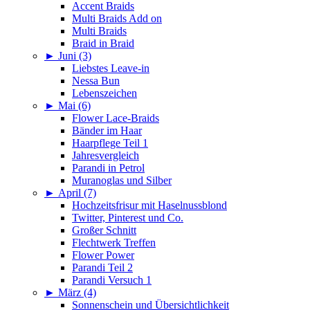
Accent Braids
Multi Braids Add on
Multi Braids
Braid in Braid
►
Juni (3)
Liebstes Leave-in
Nessa Bun
Lebenszeichen
►
Mai (6)
Flower Lace-Braids
Bänder im Haar
Haarpflege Teil 1
Jahresvergleich
Parandi in Petrol
Muranoglas und Silber
►
April (7)
Hochzeitsfrisur mit Haselnussblond
Twitter, Pinterest und Co.
Großer Schnitt
Flechtwerk Treffen
Flower Power
Parandi Teil 2
Parandi Versuch 1
►
März (4)
Sonnenschein und Übersichtlichkeit