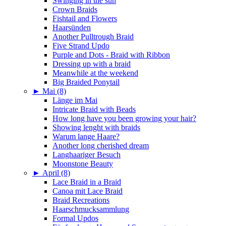
Swinging in the sun
Crown Braids
Fishtail and Flowers
Haarsünden
Another Pulltrough Braid
Five Strand Updo
Purple and Dots - Braid with Ribbon
Dressing up with a braid
Meanwhile at the weekend
Big Braided Ponytail
►
Mai (8)
Länge im Mai
Intricate Braid with Beads
How long have you been growing your hair?
Showing lenght with braids
Warum lange Haare?
Another long cherished dream
Langhaariger Besuch
Moonstone Beauty
►
April (8)
Lace Braid in a Braid
Canoa mit Lace Braid
Braid Recreations
Haarschmucksammlung
Formal Updos