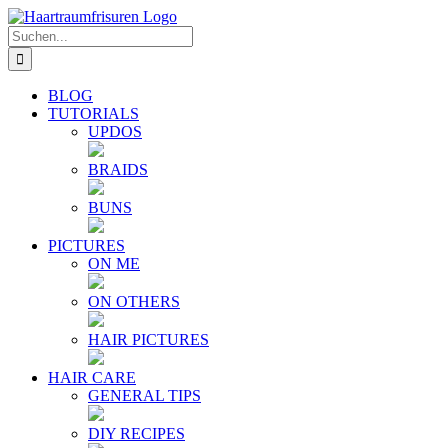
Zum
E-
YouTube
Instagram
Facebook
Twitter
Inhalt
Mail
Suche
springen
nach:
BLOG
TUTORIALS
UPDOS
BRAIDS
BUNS
PICTURES
ON ME
ON OTHERS
HAIR PICTURES
HAIR CARE
GENERAL TIPS
DIY RECIPES