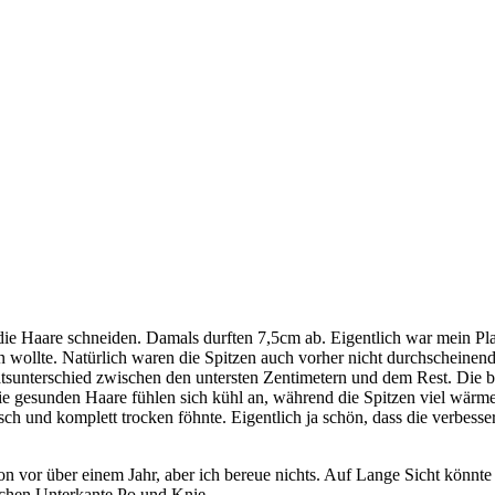
ir die Haare schneiden. Damals durften 7,5cm ab. Eigentlich war mein P
un wollte. Natürlich waren die Spitzen auch vorher nicht durchschein
ätsunterschied zwischen den untersten Zentimetern und dem Rest. Die
ie gesunden Haare fühlen sich kühl an, während die Spitzen viel wärm
sch und komplett trocken föhnte. Eigentlich ja schön, dass die verbess
on vor über einem Jahr, aber ich bereue nichts. Auf Lange Sicht könnte 
schen Unterkante Po und Knie.