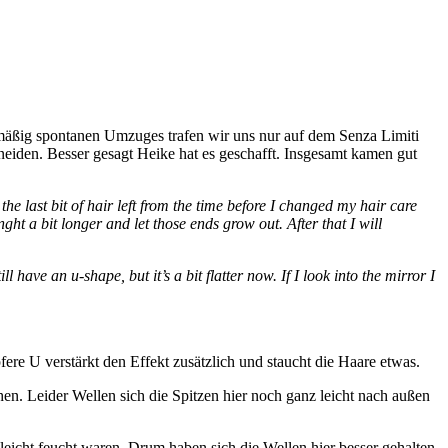
mäßig spontanen Umzuges trafen wir uns nur auf dem Senza Limiti
neiden. Besser gesagt Heike hat es geschafft. Insgesamt kamen gut
the last bit of hair left from the time before I changed my hair care
ght a bit longer and let those ends grow out. After that I will
ave an u-shape, but it’s a bit flatter now. If I look into the mirror I
pfere U verstärkt den Effekt zusätzlich und staucht die Haare etwas.
n. Leider Wellen sich die Spitzen hier noch ganz leicht nach außen
leicht feucht waren. Drum haben sich die Wellen hier besser gehalten