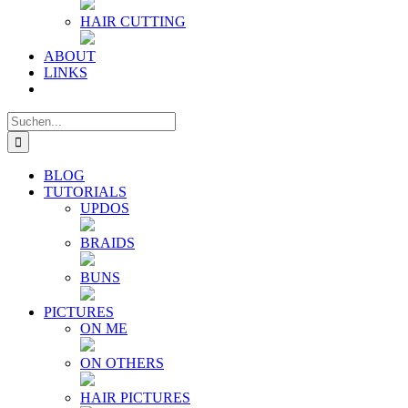
HAIR CUTTING
ABOUT
LINKS
Suche
nach:
BLOG
TUTORIALS
UPDOS
BRAIDS
BUNS
PICTURES
ON ME
ON OTHERS
HAIR PICTURES