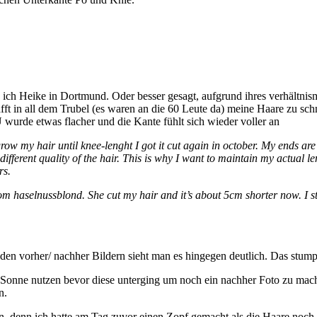
ich Heike in Dortmund. Oder besser gesagt, aufgrund ihres verhältnis
fft in all dem Trubel (es waren an die 60 Leute da) meine Haare zu sch
 wurde etwas flacher und die Kante fühlt sich wieder voller an
row my hair until knee-lenght I got it cut again in october. My ends are 
fferent quality of the hair. This is why I want to maintain my actual len
rs.
aselnussblond. She cut my hair and it’s about 5cm shorter now. I still h
uf den vorher/ nachher Bildern sieht man es hingegen deutlich. Das stum
 Sonne nutzen bevor diese unterging um noch ein nachher Foto zu mache
n.
n, denn ich hatte am Tag zuvor einen Zopf gemacht als die Haare noch 