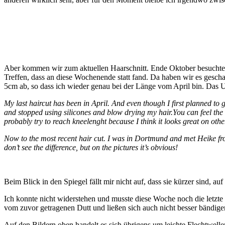
Aber kommen wir zum aktuellen Haarschnitt. Ende Oktober besuchte 
Treffen, dass an diese Wochenende statt fand. Da haben wir es gescha
5cm ab, so dass ich wieder genau bei der Länge vom April bin. Das U
My last haircut has been in April. And even though I first planned to g
and stopped using silicones and blow drying my hair.You can feel the di
probably try to reach kneelenght because I think it looks great on othe
Now to the most recent hair cut. I was in Dortmund and met Heike from h
don’t see the difference, but on the pictures it’s obvious!
Beim Blick in den Spiegel fällt mir nicht auf, dass sie kürzer sind, a
Ich konnte nicht widerstehen und musste diese Woche noch die letzte
vom zuvor getragenen Dutt und ließen sich auch nicht besser bändige
Auf den Bildern oben handelt es sich übrigens um leichte Flechtwelle