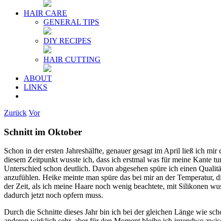
HAIR CARE
GENERAL TIPS
DIY RECIPES
HAIR CUTTING
ABOUT
LINKS
Zurück
Vor
Schnitt im Oktober
Schon in der ersten Jahreshälfte, genauer gesagt im April ließ ich m
diesem Zeitpunkt wusste ich, dass ich erstmal was für meine Kante t
Unterschied schon deutlich. Davon abgesehen spüre ich einen Qualit
anzufühlen. Heike meinte man spüre das bei mir an der Temperatur, d
der Zeit, als ich meine Haare noch wenig beachtete, mit Silikonen wu
dadurch jetzt noch opfern muss.
Durch die Schnitte dieses Jahr bin ich bei der gleichen Länge wie sch
anderen wirklich sehr, aber für den Moment bleibe ich irgendwo zwi