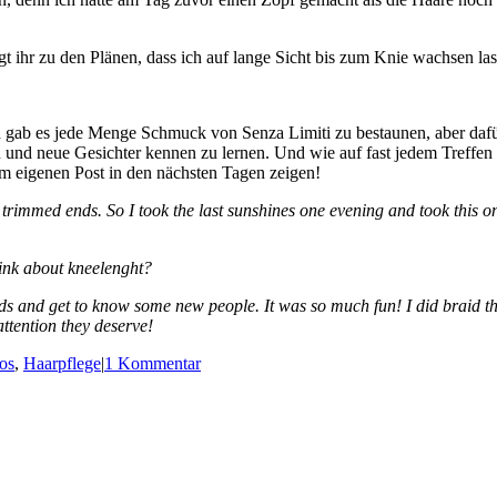
gt ihr zu den Plänen, dass ich auf lange Sicht bis zum Knie wachsen las
 gab es jede Menge Schmuck von Senza Limiti zu bestaunen, aber dafür 
und neue Gesichter kennen zu lernen. Und wie auf fast jedem Treffen 
em eigenen Post in den nächsten Tagen zeigen!
trimmed ends. So I took the last sunshines one evening and took this o
ink about kneelenght?
ds and get to know some new people. It was so much fun! I did braid th
 attention they deserve!
os
,
Haarpflege
|
1 Kommentar