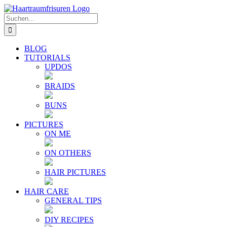
Zum
E-
YouTube
Instagram
Facebook
Twitter
Inhalt
Mail
Suche
springen
nach:
BLOG
TUTORIALS
UPDOS
BRAIDS
BUNS
PICTURES
ON ME
ON OTHERS
HAIR PICTURES
HAIR CARE
GENERAL TIPS
DIY RECIPES