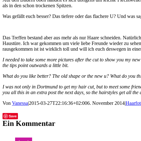
als in den schon trockenen Spitzen.
Was gefällt euch besser? Das tiefere oder das flachere U? Und was sa
Das Treffen bestand aber aus mehr als nur Haare schneiden. Natürlich
Haustüre. Ich war gekommen um viele liebe Freunde wieder zu sehen 
rausgekommen ist ist wirklich toll und will ich euch deswegen in ein
I needed to take some more pictures after the cut to show you my new 
the tips point outwards a little bit.
What do you like better? The old shape or the new u? What do you th
I was not only in Dortmund to get my hair cut, but to meet some frien
you all this in an extra post the next days, so the hairstyles get all the
Von
Vanessa
|
2015-03-27T22:16:36+02:00
6. November 2014
|
Haarfot
Facebook
Twitter
Tumblr
E-
Save
Mail
Ein Kommentar