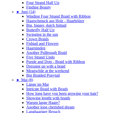
Four Strand Half Up
Finding Beauty
►
Juni (14)
Winding Four Strand Braid with Ribbon
Haarschmuck aus Holz - Haarhölzer
Big, bigger, dutch fishtail
Butterfly Half Up
Swinging in the sun
Crown Braids
Fishtail and Flowers
Haarsünden
Another Pulltrough Braid
Five Strand Updo
Purple and Dots - Braid with Ribbon
Dressing up with a braid
Meanwhile at the weekend
Big Braided Ponytail
►
Mai (8)
Länge im Mai
Intricate Braid with Beads
How long have you been growing your hair?
Showing lenght with braids
Warum lange Haare?
Another long cherished dream
Langhaariger Besuch