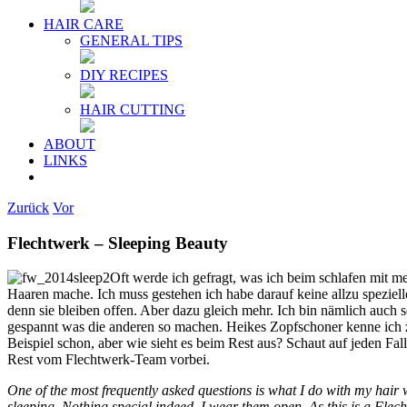
HAIR CARE
GENERAL TIPS
DIY RECIPES
HAIR CUTTING
ABOUT
LINKS
Zurück
Vor
Flechtwerk – Sleeping Beauty
Oft werde ich gefragt, was ich beim schlafen mit m
Haaren mache. Ich muss gestehen ich habe darauf keine allzu speziel
denn sie bleiben offen. Aber dazu gleich mehr. Ich bin nämlich auch s
gespannt was die anderen so machen. Heikes Zopfschoner kenne ich
Beispiel schon, aber wie sieht es beim Rest aus? Schaut auf jeden Fal
Rest vom Flechtwerk-Team vorbei.
One of the most frequently asked questions is what I do with my hair 
sleeping. Nothing special indeed, I wear them open. As this is a Flec