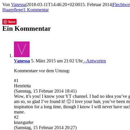
Von
Vanessa
|
2018-03-11T14:46:20+02:00
15. Februar 2014
|
Flechtwe
Haarpflege
|
1 Kommentar
Facebook
Twitter
Tumblr
E-
Save
Mail
Ein Kommentar
Vanessa
5. März 2015 um 21:02 Uhr
- Antworten
Kommentare vor dem Umzug:
#1
Henrietta
(Samstag, 15 Februar 2014 18:41)
Wow, it’s you! I know your YT channel. I had no idea you’ve go
am so, so glad I’ve found it! 🙂 I love your hair, you’ve been 
inspiration for a long time, though I know I will never have suc
mane.
#2
knaxgurke
(Samstag, 15 Februar 2014 20:27)