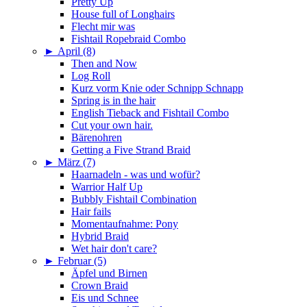
Pretty Up
House full of Longhairs
Flecht mir was
Fishtail Ropebraid Combo
►
April (8)
Then and Now
Log Roll
Kurz vorm Knie oder Schnipp Schnapp
Spring is in the hair
English Tieback and Fishtail Combo
Cut your own hair.
Bärenohren
Getting a Five Strand Braid
►
März (7)
Haarnadeln - was und wofür?
Warrior Half Up
Bubbly Fishtail Combination
Hair fails
Momentaufnahme: Pony
Hybrid Braid
Wet hair don't care?
►
Februar (5)
Äpfel und Birnen
Crown Braid
Eis und Schnee