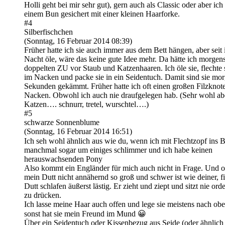
Holli geht bei mir sehr gut), gern auch als Classic oder aber ich
einem Bun gesichert mit einer kleinen Haarforke.
#4
Silberfischchen
(Sonntag, 16 Februar 2014 08:39)
Früher hatte ich sie auch immer aus dem Bett hängen, aber seit 
Nacht öle, wäre das keine gute Idee mehr. Da hätte ich morgen
doppelten ZU vor Staub und Katzenhaaren. Ich öle sie, flechte s
im Nacken und packe sie in ein Seidentuch. Damit sind sie mor
Sekunden gekämmt. Früher hatte ich oft einen großen Filzknot
Nacken. Obwohl ich auch nie draufgelegen hab. (Sehr wohl ab
Katzen…. schnurr, tretel, wurschtel….)
#5
schwarze Sonnenblume
(Sonntag, 16 Februar 2014 16:51)
Ich seh wohl ähnlich aus wie du, wenn ich mit Flechtzopf ins 
manchmal sogar um einiges schlimmer und ich habe keinen
herauswachsenden Pony
Also kommt ein Engländer für mich auch nicht in Frage. Und 
mein Dutt nicht annähernd so groß und schwer ist wie deiner, f
Dutt schlafen äußerst lästig. Er zieht und ziept und sitzt nie ord
zu drücken.
Ich lasse meine Haar auch offen und lege sie meistens nach ob
sonst hat sie mein Freund im Mund 😀
Über ein Seidentuch oder Kissenbezug aus Seide (oder ähnlich