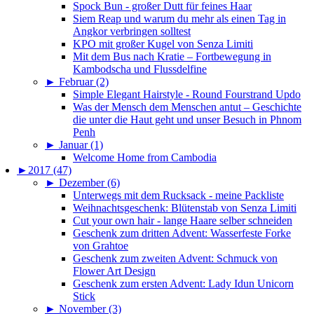
Spock Bun - großer Dutt für feines Haar
Siem Reap und warum du mehr als einen Tag in
Angkor verbringen solltest
KPO mit großer Kugel von Senza Limiti
Mit dem Bus nach Kratie – Fortbewegung in
Kambodscha und Flussdelfine
►
Februar (2)
Simple Elegant Hairstyle - Round Fourstrand Updo
Was der Mensch dem Menschen antut – Geschichte
die unter die Haut geht und unser Besuch in Phnom
Penh
►
Januar (1)
Welcome Home from Cambodia
►
2017 (47)
►
Dezember (6)
Unterwegs mit dem Rucksack - meine Packliste
Weihnachtsgeschenk: Blütenstab von Senza Limiti
Cut your own hair - lange Haare selber schneiden
Geschenk zum dritten Advent: Wasserfeste Forke
von Grahtoe
Geschenk zum zweiten Advent: Schmuck von
Flower Art Design
Geschenk zum ersten Advent: Lady Idun Unicorn
Stick
►
November (3)