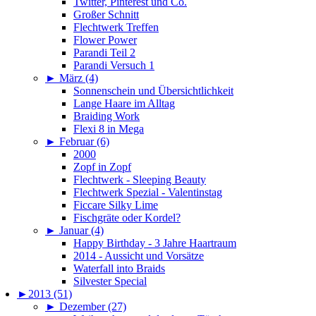
Twitter, Pinterest und Co.
Großer Schnitt
Flechtwerk Treffen
Flower Power
Parandi Teil 2
Parandi Versuch 1
►
März (4)
Sonnenschein und Übersichtlichkeit
Lange Haare im Alltag
Braiding Work
Flexi 8 in Mega
►
Februar (6)
2000
Zopf in Zopf
Flechtwerk - Sleeping Beauty
Flechtwerk Spezial - Valentinstag
Ficcare Silky Lime
Fischgräte oder Kordel?
►
Januar (4)
Happy Birthday - 3 Jahre Haartraum
2014 - Aussicht und Vorsätze
Waterfall into Braids
Silvester Special
►
2013 (51)
►
Dezember (27)