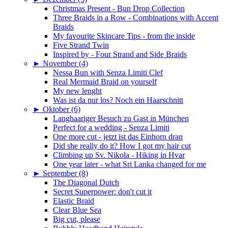
Christmas Present - Bun Drop Collection
Three Braids in a Row - Combinations with Accent
Braids
My favourite Skincare Tips - from the inside
Five Strand Twin
Inspired by - Four Strand and Side Braids
►
November (4)
Nessa Bun with Senza Limiti Clef
Real Mermaid Braid on yourself
My new lenght
Was ist da nur los? Noch ein Haarschnitt
►
Oktober (6)
Langhaariger Besuch zu Gast in München
Perfect for a wedding - Senza Limiti
One more cut - jetzt ist das Einhorn dran
Did she really do it? How I got my hair cut
Climbing up Sv. Nikola - Hiking in Hvar
One year later - what Sri Lanka changed for me
►
September (8)
The Diagonal Dutch
Secret Superpower: don't cut it
Elastic Braid
Clear Blue Sea
Big cut, please