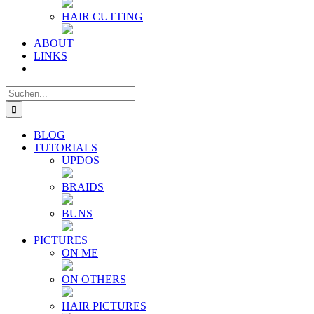
HAIR CUTTING
ABOUT
LINKS
Suche
nach:
BLOG
TUTORIALS
UPDOS
BRAIDS
BUNS
PICTURES
ON ME
ON OTHERS
HAIR PICTURES