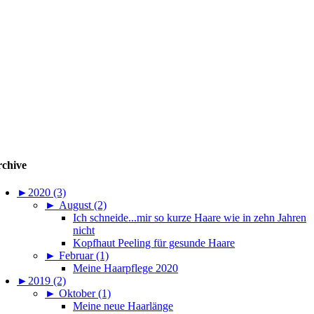
chive
►
2020 (3)
►
August (2)
Ich schneide...mir so kurze Haare wie in zehn Jahren
nicht
Kopfhaut Peeling für gesunde Haare
►
Februar (1)
Meine Haarpflege 2020
►
2019 (2)
►
Oktober (1)
Meine neue Haarlänge