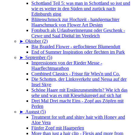
Schottland Teil 5: was man in Schottland so isst und
wie es weiter in den Süden und zurück nach
Edinburgh ging
Blütenschmuck zur Hochzeit - handgemachter
Haarschmuck von Flower Art Design
Fotobuch als Urlaubserinnerung oder Geschenk -
Cewe und Saal Digital im Vergleich
►
Oktober (2)
Big Braided Flower - geflochtener Blumendutt
End of Summer Inspiration oder flechten im Park
►
September (5)
Impressionen von der Rieder Messe -
Haarflechtmarathon
Combined Classics - Frisur für Wies'n und Co.
Die Schotten, der Linksverkehr und Nessa auf der
Insel Skye
Schöne Haare mit Ergänzungsmitteln? Wie ich das
sehe und was es mit Kieselsäuregel auf sich hat
Drei Mal Drei macht Eins - Zopf aus Zöpfen mit
Perlen
►
August (5)
Treatment for soft and shiny hair with Honey and
Aloe Vera
Fünfer Zopf mit Haarperlen
More than just a hair clip - Flexis and more from