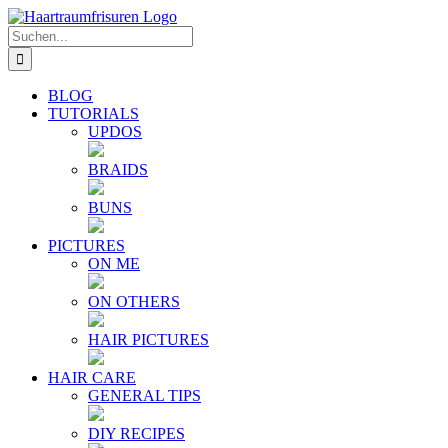
Zum
E-
YouTube
Instagram
Facebook
Twitter
Inhalt
Mail
Suche
springen
nach:
BLOG
TUTORIALS
UPDOS
BRAIDS
BUNS
PICTURES
ON ME
ON OTHERS
HAIR PICTURES
HAIR CARE
GENERAL TIPS
DIY RECIPES