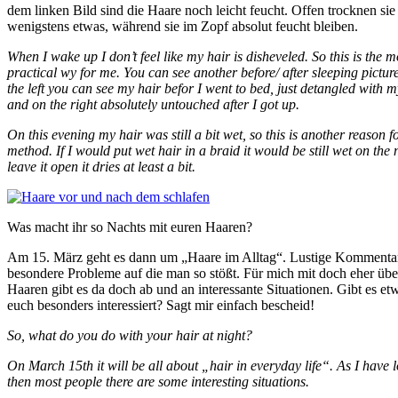
dem linken Bild sind die Haare noch leicht feucht. Offen trocknen si
wenigstens etwas, während sie im Zopf absolut feucht bleiben.
When I wake up I don’t feel like my hair is disheveled. So this is the m
practical wy for me. You can see another before/ after sleeping pictu
the left you can see my hair befor I went to bed, just detangled with m
and on the right absolutely untouched after I got up.
On this evening my hair was still a bit wet, so this is another reason fo
method. If I would put wet hair in a braid it would be still wet on the n
leave it open it dries at least a bit.
Was macht ihr so Nachts mit euren Haaren?
Am 15. März geht es dann um „Haare im Alltag“. Lustige Kommentar
besondere Probleme auf die man so stößt. Für mich mit doch eher üb
Haaren gibt es da doch ab und an interessante Situationen. Gibt es e
euch besonders interessiert? Sagt mir einfach bescheid!
So, what do you do with your hair at night?
On March 15th it will be all about „hair in everyday life“. As I have 
then most people there are some interesting situations.