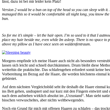
lässt, dazu ist bei mir leider kein Platz!
Version 2 would be a bun on top of the head so you can sleep with it. 
managed this so it would be comfortable all night long, you know the 
bun.
So for me it’s simple – let the hair open. I’m so used to it that I autmo
place my hair beside me, even while Im asleep. There is no space to p
above my pillow as I have once seen on waldenfentraum.
Morgens empfinde ich meine Haare auch nicht als besonders verstrubb
lassen sich leicht und schnell durchkämmen. Drum bleibt diese Metho
weiterhin die praktischte. Das schlafengehen erfordert somit keine be
Vorbereitung im Bezug auf die Haare, die werden höchstens einmal k
gebürstet.
Auf dem nächsten Vergleichsbild seht ihr deshalb die Haare einmal k
ins Bett gehen, undrapiert und nur kurz mit den Fingern entwirrt und
nach dem aufstehen wirklich absolut im „Urzustand“. Man sieht natürl
bisschen verwuscheltes, aber nichts weltbewegendes.
Noch ein Grund für mich mit offenen Haaren zu schlafen – das trock