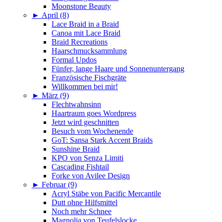
Moonstone Beauty
►
April (8)
Lace Braid in a Braid
Canoa mit Lace Braid
Braid Recreations
Haarschmucksammlung
Formal Updos
Fünfer, lange Haare und Sonnenuntergang
Französische Fischgräte
Willkommen bei mir!
►
März (9)
Flechtwahnsinn
Haartraum goes Wordpress
Jetzt wird geschnitten
Besuch vom Wochenende
GoT: Sansa Stark Accent Braids
Sunshine Braid
KPO von Senza Limiti
Cascading Fishtail
Forke von Avilee Design
►
Februar (9)
Acryl Stäbe von Pacific Mercantile
Dutt ohne Hilfsmittel
Noch mehr Schnee
Magnolia von Teufelslocke