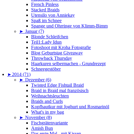
French Pinless
Stacked Braids
Utensilo von Anniekay
Spaß im Schnee
Spange und Ohrringe von Klimm-Bimm
►
Januar (7)
Blonde Schleifchen
Teil1:Lady Idun
Fotoshoot mit Kroha Fotografie
Blog Geburtstag Giveaway
Throwback Thursday
Haarkuren selbermachen - Grundrezept
Schneegestöber
►
2014 (71)
►
Dezember (6)
Twisted Edge Fishtail Braid
Braid in Braid mal französisch
Weihnachtsleuchten
Braids and Curls
Kopfhautkur mit Joghurt und Rosmarinöl
What's in my bag
►
November (8)
Fischgrätenvariante
Amish Bun
Das erste Mal - mit Kissen