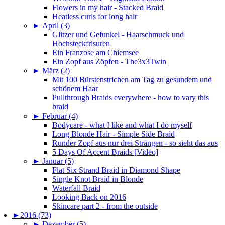
Flowers in my hair - Stacked Braid
Heatless curls for long hair
►
April (3)
Glitzer und Gefunkel - Haarschmuck und
Hochsteckfrisuren
Ein Franzose am Chiemsee
Ein Zopf aus Zöpfen - The3x3Twin
►
März (2)
Mit 100 Bürstenstrichen am Tag zu gesundem und
schönem Haar
Pullthrough Braids everywhere - how to vary this
braid
►
Februar (4)
Bodycare - what I like and what I do myself
Long Blonde Hair - Simple Side Braid
Runder Zopf aus nur drei Strängen - so sieht das aus
5 Days Of Accent Braids [Video]
►
Januar (5)
Flat Six Strand Braid in Diamond Shape
Single Knot Braid in Blonde
Waterfall Braid
Looking Back on 2016
Skincare part 2 - from the outside
►
2016 (73)
►
Dezember (5)