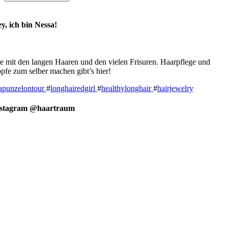
y, ich bin Nessa!
e mit den langen Haaren und den vielen Frisuren. Haarpflege und
pfe zum selber machen gibt’s hier!
apunzelontour
#
longhairedgirl
#
healthylonghair
#
hairjewelry
nstagram @haartraum