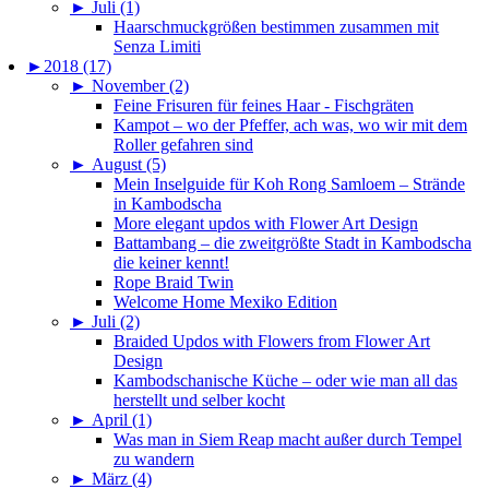
►
Juli (1)
Haarschmuckgrößen bestimmen zusammen mit
Senza Limiti
►
2018 (17)
►
November (2)
Feine Frisuren für feines Haar - Fischgräten
Kampot – wo der Pfeffer, ach was, wo wir mit dem
Roller gefahren sind
►
August (5)
Mein Inselguide für Koh Rong Samloem – Strände
in Kambodscha
More elegant updos with Flower Art Design
Battambang – die zweitgrößte Stadt in Kambodscha
die keiner kennt!
Rope Braid Twin
Welcome Home Mexiko Edition
►
Juli (2)
Braided Updos with Flowers from Flower Art
Design
Kambodschanische Küche – oder wie man all das
herstellt und selber kocht
►
April (1)
Was man in Siem Reap macht außer durch Tempel
zu wandern
►
März (4)