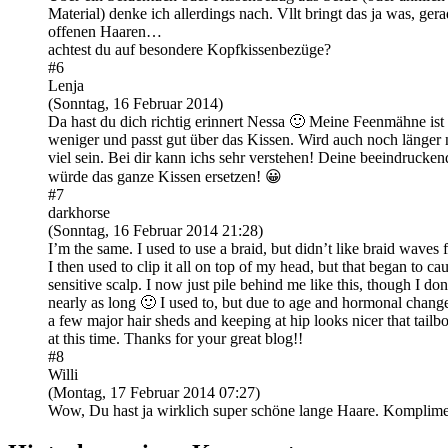
Material) denke ich allerdings nach. Vllt bringt das ja was, ger
offenen Haaren…
achtest du auf besondere Kopfkissenbezüge?
#6
Lenja
(Sonntag, 16 Februar 2014)
Da hast du dich richtig erinnert Nessa 🙂 Meine Feenmähne ist
weniger und passt gut über das Kissen. Wird auch noch länger 
viel sein. Bei dir kann ichs sehr verstehen! Deine beeindruck
würde das ganze Kissen ersetzen! 😀
#7
darkhorse
(Sonntag, 16 Februar 2014 21:28)
I’m the same. I used to use a braid, but didn’t like braid waves 
I then used to clip it all on top of my head, but that began to ca
sensitive scalp. I now just pile behind me like this, though I don
nearly as long 🙂 I used to, but due to age and hormonal change
a few major hair sheds and keeping at hip looks nicer that tailb
at this time. Thanks for your great blog!!
#8
Willi
(Montag, 17 Februar 2014 07:27)
Wow, Du hast ja wirklich super schöne lange Haare. Komplime