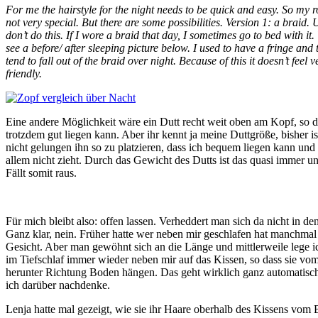
For me the hairstyle for the night needs to be quick and easy. So my r
not very special. But there are some possibilities. Version 1: a braid. 
don’t do this. If I wore a braid that day, I sometimes go to bed with it
see a before/ after sleeping picture below. I used to have a fringe and
tend to fall out of the braid over night. Because of this it doesn’t feel v
friendly.
Eine andere Möglichkeit wäre ein Dutt recht weit oben am Kopf, so 
trotzdem gut liegen kann. Aber ihr kennt ja meine Duttgröße, bisher is
nicht gelungen ihn so zu platzieren, dass ich bequem liegen kann und 
allem nicht zieht. Durch das Gewicht des Dutts ist das quasi immer 
Fällt somit raus.
Für mich bleibt also: offen lassen. Verheddert man sich da nicht in d
Ganz klar, nein. Früher hatte wer neben mir geschlafen hat manchma
Gesicht. Aber man gewöhnt sich an die Länge und mittlerweile lege ic
im Tiefschlaf immer wieder neben mir auf das Kissen, so dass sie vom
herunter Richtung Boden hängen. Das geht wirklich ganz automatisch
ich darüber nachdenke.
Lenja hatte mal gezeigt, wie sie ihr Haare oberhalb des Kissens vom 