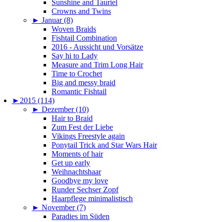
Sunshine and Tauriel
Crowns and Twins
►
Januar (8)
Woven Braids
Fishtail Combination
2016 - Aussicht und Vorsätze
Say hi to Lady
Measure and Trim Long Hair
Time to Crochet
Big and messy braid
Romantic Fishtail
►
2015 (114)
►
Dezember (10)
Hair to Braid
Zum Fest der Liebe
Vikings Freestyle again
Ponytail Trick and Star Wars Hair
Moments of hair
Get up early
Weihnachtshaar
Goodbye my love
Runder Sechser Zopf
Haarpflege minimalistisch
►
November (7)
Paradies im Süden