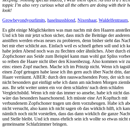
toppic I’m also very curious what all the others are doing with their h
look!
Growbeyondyourlimits
,
haselnussblond
,
Nixenhaar
,
Waldelfentraum
,
Es gibt einige Möglichkeiten was man nachts mit den Haaren anstelle
Und ich bin mir jetzt schon sicher, dass mich die Beiträge der andere
anstiften werden etwas neues zu probieren, denn bisher sieht das N
bei mir eher schlicht aus. Einfach weil es schnell gehen soll und ich k
habe jeden Abend noch was zu flechten oder ähnliches. Aber durch e
Zopfschoner aus Seide zum Beispiel kann man wohl gut Spliss vorbe
so reiben die Haare nicht über den Kissenbezug. Also kommen wir z
eins: einen Zopf machen. Mache ich im Prinzip nicht. Wenn ich tagsü
einen Zopf getragen habe lasse ich ihn gern auch über Nacht drin, dan
Haare verräumt. ABER: durch den rauswachsenden Pony, der sich n
nicht besonders gut einfügt sehe ich dann am nächsten Morgen ziemli
aus. Ihr seht weiter unten ein vor dem schlafen/ nach dem schlafen
Vergleichsbild. Wenn ich mir das immer so ansehe, habe ich nicht das
wäre das besonders haarschonend. Ich müsste eine Art Kopftuch mit
verbundenem Zopfschoner tragen um dem vorzubeugen. Habe ich ab
nicht versucht, also kann ich nicht sagen ob das wirklich hilft, ich ka
nämlich noch nicht vorstellen, dass das dann wirklich die ganze Nach
und Stelle bleibt. Und ich muss ehrlich sein ich wollte so etwas nicht 
gemeinsame Schlafzimmer bringen.