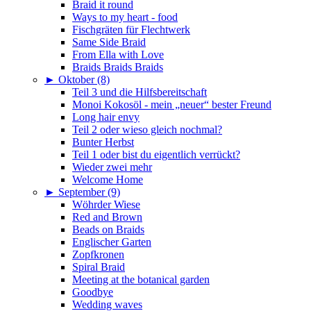
Braid it round
Ways to my heart - food
Fischgräten für Flechtwerk
Same Side Braid
From Ella with Love
Braids Braids Braids
►
Oktober (8)
Teil 3 und die Hilfsbereitschaft
Monoi Kokosöl - mein „neuer“ bester Freund
Long hair envy
Teil 2 oder wieso gleich nochmal?
Bunter Herbst
Teil 1 oder bist du eigentlich verrückt?
Wieder zwei mehr
Welcome Home
►
September (9)
Wöhrder Wiese
Red and Brown
Beads on Braids
Englischer Garten
Zopfkronen
Spiral Braid
Meeting at the botanical garden
Goodbye
Wedding waves