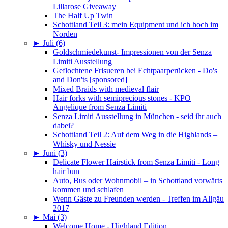
Lillarose Giveaway
The Half Up Twin
Schottland Teil 3: mein Equipment und ich hoch im
Norden
►
Juli (6)
Goldschmiedekunst- Impressionen von der Senza
Limiti Ausstellung
Geflochtene Frisueren bei Echtpaarperücken - Do's
and Don'ts [sponsored]
Mixed Braids with medieval flair
Hair forks with semiprecious stones - KPO
Angelique from Senza Limiti
Senza Limiti Ausstellung in München - seid ihr auch
dabei?
Schottland Teil 2: Auf dem Weg in die Highlands –
Whisky und Nessie
►
Juni (3)
Delicate Flower Hairstick from Senza Limiti - Long
hair bun
Auto, Bus oder Wohnmobil – in Schottland vorwärts
kommen und schlafen
Wenn Gäste zu Freunden werden - Treffen im Allgäu
2017
►
Mai (3)
Welcome Home - Highland Edition