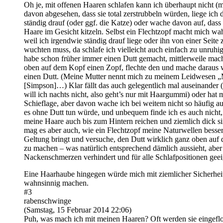
Oh je, mit offenen Haaren schlafen kann ich überhaupt nicht (
davon abgesehen, dass sie total zerstrubbeln würden, liege ich 
ständig drauf (oder ggf. die Katze) oder wache davon auf, dass 
Haare im Gesicht kitzeln. Selbst ein Flechtzopf macht mich wa
weil ich irgendwie ständig drauf liege oder ihn von einer Seite
wuchten muss, da schlafe ich vielleicht auch einfach zu unruhig 
habe schon früher immer einen Dutt gemacht, mittlerweile mac
oben auf dem Kopf einen Zopf, flechte den und mache daraus 
einen Dutt. (Meine Mutter nennt mich zu meinem Leidwesen 
[Simpson]…) Klar fällt das auch gelegentlich mal auseinander
will ich nachts nicht, also geht’s nur mit Haargummi) oder hat
Schieflage, aber davon wache ich bei weitem nicht so häufig au
es ohne Dutt tun würde, und unbequem finde ich es auch nicht
meine Haare auch bis zum Hintern reichen und ziemlich dick si
mag es aber auch, wie ein Flechtzopf meine Naturwellen besser
Geltung bringt und versuche, den Dutt wirklich ganz oben auf
zu machen – was natürlich entsprechend dämlich aussieht, aber
Nackenschmerzen verhindert und für alle Schlafpositionen geeig
Eine Haarhaube hingegen würde mich mit ziemlicher Sicherhei
wahnsinnig machen.
#3
rabenschwinge
(Samstag, 15 Februar 2014 22:06)
Puh, was mach ich mit meinen Haaren? Oft werden sie eingeflo