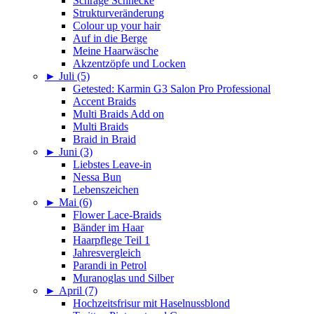
Schräge Schnecke
Strukturveränderung
Colour up your hair
Auf in die Berge
Meine Haarwäsche
Akzentzöpfe und Locken
►
Juli (5)
Getested: Karmin G3 Salon Pro Professional
Accent Braids
Multi Braids Add on
Multi Braids
Braid in Braid
►
Juni (3)
Liebstes Leave-in
Nessa Bun
Lebenszeichen
►
Mai (6)
Flower Lace-Braids
Bänder im Haar
Haarpflege Teil 1
Jahresvergleich
Parandi in Petrol
Muranoglas und Silber
►
April (7)
Hochzeitsfrisur mit Haselnussblond