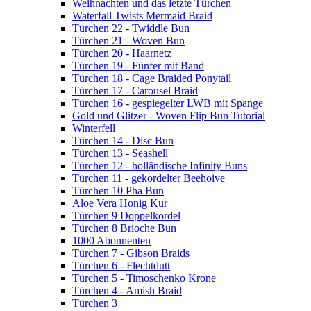
Weihnachten und das letzte Türchen
Waterfall Twists Mermaid Braid
Türchen 22 - Twiddle Bun
Türchen 21 - Woven Bun
Türchen 20 - Haarnetz
Türchen 19 - Fünfer mit Band
Türchen 18 - Cage Braided Ponytail
Türchen 17 - Carousel Braid
Türchen 16 - gespiegelter LWB mit Spange
Gold und Glitzer - Woven Flip Bun Tutorial
Winterfell
Türchen 14 - Disc Bun
Türchen 13 - Seashell
Türchen 12 - holländische Infinity Buns
Türchen 11 - gekordelter Beehoive
Türchen 10 Pha Bun
Aloe Vera Honig Kur
Türchen 9 Doppelkordel
Türchen 8 Brioche Bun
1000 Abonnenten
Türchen 7 - Gibson Braids
Türchen 6 - Flechtdutt
Türchen 5 - Timoschenko Krone
Türchen 4 - Amish Braid
Türchen 3