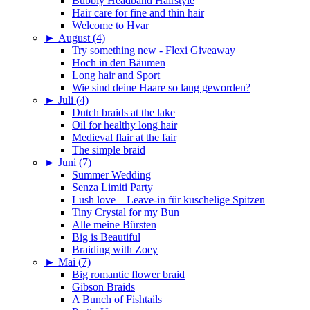
Bubbly Headband Hairstyle
Hair care for fine and thin hair
Welcome to Hvar
►
August (4)
Try something new - Flexi Giveaway
Hoch in den Bäumen
Long hair and Sport
Wie sind deine Haare so lang geworden?
►
Juli (4)
Dutch braids at the lake
Oil for healthy long hair
Medieval flair at the fair
The simple braid
►
Juni (7)
Summer Wedding
Senza Limiti Party
Lush love – Leave-in für kuschelige Spitzen
Tiny Crystal for my Bun
Alle meine Bürsten
Big is Beautiful
Braiding with Zoey
►
Mai (7)
Big romantic flower braid
Gibson Braids
A Bunch of Fishtails