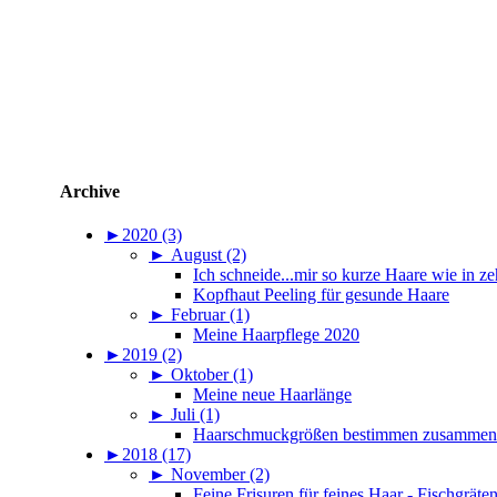
Archive
►
2020 (3)
►
August (2)
Ich schneide...mir so kurze Haare wie in ze
Kopfhaut Peeling für gesunde Haare
►
Februar (1)
Meine Haarpflege 2020
►
2019 (2)
►
Oktober (1)
Meine neue Haarlänge
►
Juli (1)
Haarschmuckgrößen bestimmen zusammen m
►
2018 (17)
►
November (2)
Feine Frisuren für feines Haar - Fischgräte