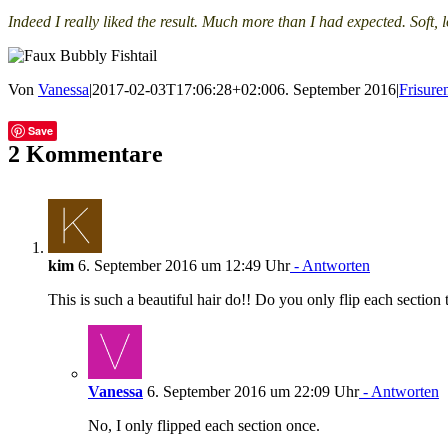
Indeed I really liked the result. Much more than I had expected. Soft, 
Von
Vanessa
|
2017-02-03T17:06:28+02:00
6. September 2016
|
Frisure
Facebook
Twitter
Tumblr
E-
Save
Mail
2 Kommentare
kim
6. September 2016 um 12:49 Uhr
- Antworten
This is such a beautiful hair do!! Do you only flip each section 
Vanessa
6. September 2016 um 22:09 Uhr
- Antworten
No, I only flipped each section once.