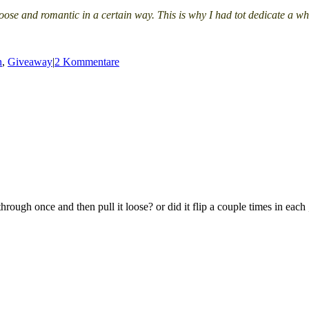
loose and romantic in a certain way. This is why I had tot dedicate a who
n
,
Giveaway
|
2 Kommentare
through once and then pull it loose? or did it flip a couple times in eac