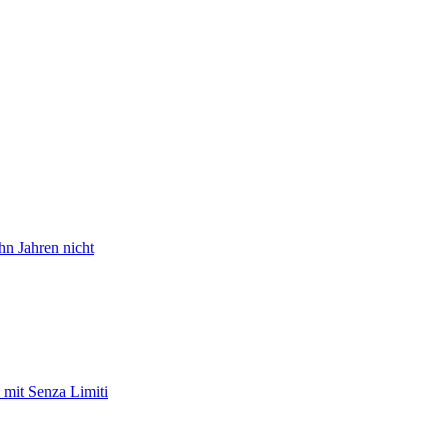
hn Jahren nicht
it Senza Limiti
n