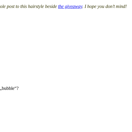
le post to this hairstyle beside
the giveaway
. I hope you don’t mind!
h „bubble“?