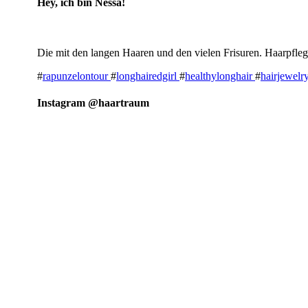
Hey, ich bin Nessa!
Die mit den langen Haaren und den vielen Frisuren. Haarpfleg
#
rapunzelontour
#
longhairedgirl
#
healthylonghair
#
hairjewelr
Instagram @haartraum