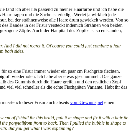
e fand ich aber lila passend zu meiner Haarfarbe und ich habe die
ar tragen und die Sache ist erledigt. Wertet ja wirklich jede
risur, bei der strähnenweise alle Haare drum gewickelt werden. Von so
 des Bandes in der Frisur versteckt indemich Strähnen von beiden
hgezogene Zöpfe. Auch der Haupttail des Zopfes ist so entstanden,
. And I did not regret it. Of course you could just combine a hair
om both sides.
ür so eine Frisur immer wieder ein paar cm Fischgräte flechten,
big oft wiederholen. Ich habe aber etwas geschummelt. Das ganze
halb des Gummis durch die Haare greifen und den restlichen Zopf
iel viel schneller als die echte Fischgräten Variante. Habt ihr das
 musste ich dieser Frisur auch abseits
vom Gewinnspiel
einen
 of fishtail for this braid, pull it in shape and fix it with a hair tie.
d the ponytailfrom front to back. Then I pulled the bubble in shape to
n with: did you get what I was explaining?