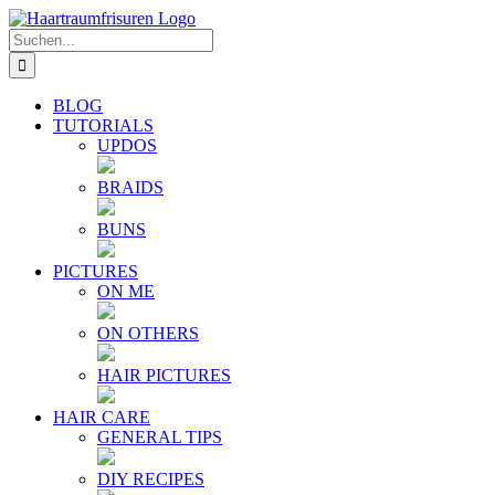
Zum
E-
YouTube
Instagram
Facebook
Twitter
Inhalt
Mail
Suche
springen
nach:
BLOG
TUTORIALS
UPDOS
BRAIDS
BUNS
PICTURES
ON ME
ON OTHERS
HAIR PICTURES
HAIR CARE
GENERAL TIPS
DIY RECIPES