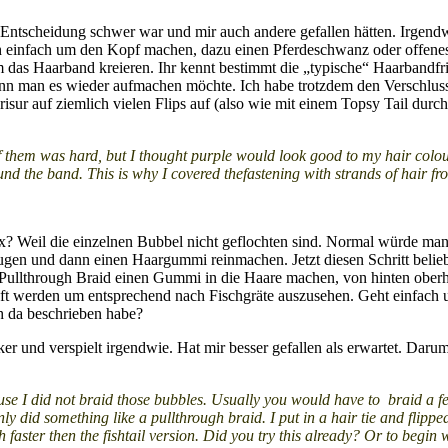
ntscheidung schwer war und mir auch andere gefallen hätten. Irgendwi
 einfach um den Kopf machen, dazu einen Pferdeschwanz oder offenes Ha
 um das Haarband kreieren. Ihr kennt bestimmt die „typische“ Haarbandf
enn man es wieder aufmachen möchte. Ich habe trotzdem den Verschluss
isur auf ziemlich vielen Flips auf (also wie mit einem Topsy Tail durc
f them was hard, but I thought purple would look good to my hair colour
und the band. This is why I covered thefastening with strands of hair fr
x? Weil die einzelnen Bubbel nicht geflochten sind. Normal würde man f
gen und dann einen Haargummi reinmachen. Jetzt diesen Schritt belie
m Pullthrough Braid einen Gummi in die Haare machen, von hinten ober
werden um entsprechend nach Fischgräte auszusehen. Geht einfach und v
h da beschrieben habe?
r und verspielt irgendwie. Hat mir besser gefallen als erwartet. Darum
e I did not braid those bubbles. Usually you would have to braid a few cm
y did something like a pullthrough braid. I put in a hair tie and flippe
uch faster then the fishtail version. Did you try this already? Or to begi