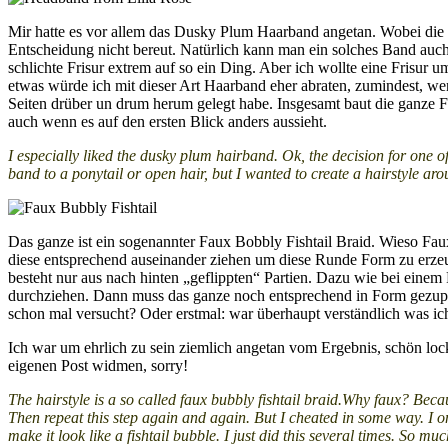
Mir hatte es vor allem das Dusky Plum Haarband angetan. Wobei die E
Entscheidung nicht bereut. Natürlich kann man ein solches Band auch
schlichte Frisur extrem auf so ein Ding. Aber ich wollte eine Frisur
etwas würde ich mit dieser Art Haarband eher abraten, zumindest, w
Seiten drüber un drum herum gelegt habe. Insgesamt baut die ganze Fr
auch wenn es auf den ersten Blick anders aussieht.
I especially liked the dusky plum hairband. Ok, the decision for one o
band to a ponytail or open hair, but I wanted to create a hairstyle aro
Das ganze ist ein sogenannter Faux Bobbly Fishtail Braid. Wieso Fau
diese entsprechend auseinander ziehen um diese Runde Form zu erzeu
besteht nur aus nach hinten „geflippten“ Partien. Dazu wie bei eine
durchziehen. Dann muss das ganze noch entsprechend in Form gezupft 
schon mal versucht? Oder erstmal: war überhaupt verständlich was ic
Ich war um ehrlich zu sein ziemlich angetan vom Ergebnis, schön locke
eigenen Post widmen, sorry!
The hairstyle is a so called faux bubbly fishtail braid.Why faux? Becaus
Then repeat this step again and again. But I cheated in some way. I onl
make it look like a fishtail bubble. I just did this several times. So m