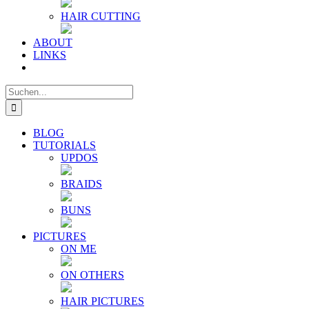
HAIR CUTTING
ABOUT
LINKS
Suche
nach:
BLOG
TUTORIALS
UPDOS
BRAIDS
BUNS
PICTURES
ON ME
ON OTHERS
HAIR PICTURES