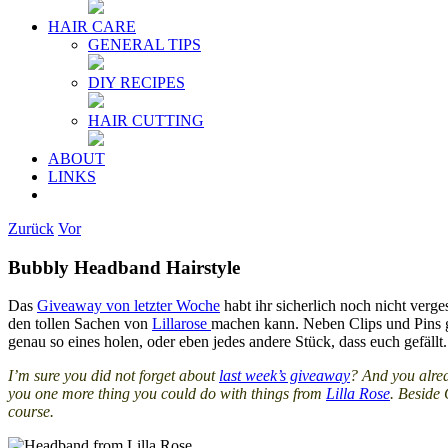
HAIR CARE
GENERAL TIPS
DIY RECIPES
HAIR CUTTING
ABOUT
LINKS
Zurück
Vor
Bubbly Headband Hairstyle
Das
Giveaway von letzter Woche
habt ihr sicherlich noch nicht verg
den tollen Sachen von
Lillarose
machen kann. Neben Clips und Pins g
genau so eines holen, oder eben jedes andere Stück, dass euch gefällt.
I’m sure you did not forget about
last week’s giveaway
? And you alrea
you one more thing you could do with things from
Lilla Rose
. Beside 
course.