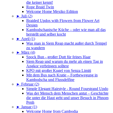
die keiner kennt!
Rope Braid Twin
Welcome Home Mexiko Edition
►
Juli (2)
Braided Updos with Flowers from Flower Art
Design
Kambodschanische Küche – oder wie man all das
herstellt und selber kocht
►
April (1)
Was man in Siem Reap macht außer durch Tempel
zu wandern
►
März (4)
Spock Bun - großer Dutt für feines Haar
Siem Reap und warum du mehr als einen Tag in
Angkor verbringen solltest
KPO mit großer Kugel von Senza Limiti
Mit dem Bus nach Kratie – Fortbewegung in
Kambodscha und Flussdelfine
►
Februar (2)
Simple Elegant Hairstyle - Round Fourstrand Updo
Was der Mensch dem Menschen antut – Geschichte
die unter die Haut geht und unser Besuch in Phnom
Penh
►
Januar (1)
Welcome Home from Cambodia