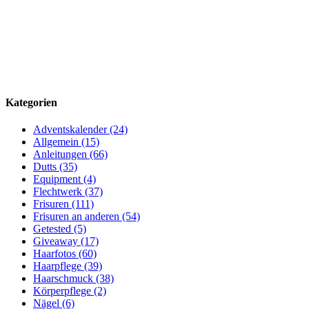
Kategorien
Adventskalender (24)
Allgemein (15)
Anleitungen (66)
Dutts (35)
Equipment (4)
Flechtwerk (37)
Frisuren (111)
Frisuren an anderen (54)
Getested (5)
Giveaway (17)
Haarfotos (60)
Haarpflege (39)
Haarschmuck (38)
Körperpflege (2)
Nägel (6)