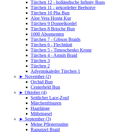
Türchen 12 - holländische Infinity Buns
Türchen 11 - gekordelter Beehoive
Türchen 10 Pha Bun
Aloe Vera Honig Kur
Türchen 9 Doppelkordel
Türchen 8 Brioche Bun
1000 Abonnenten
Türchen 7 - Gibson Braids
Türchen 6 - Flechtdutt
Türchen 5 - Timoschenko Krone
Türchen 4 - Amish Braid
Türchen 3
Türchen 2
Adventskaleder Türchen 1
►
November (2)
Orchid Bun
Centerheld Bun
►
Oktober (4)
Seitlicher Lace-Zopf
Märchenfrisuren
Haarlänge
Mitbringsel
►
September (3)
Meine Pflegeroutine
Rapunzel Braid