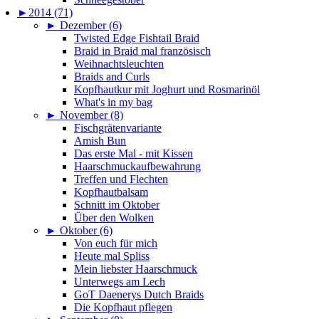
►
2014 (71)
►
Dezember (6)
Twisted Edge Fishtail Braid
Braid in Braid mal französisch
Weihnachtsleuchten
Braids and Curls
Kopfhautkur mit Joghurt und Rosmarinöl
What's in my bag
►
November (8)
Fischgrätenvariante
Amish Bun
Das erste Mal - mit Kissen
Haarschmuckaufbewahrung
Treffen und Flechten
Kopfhautbalsam
Schnitt im Oktober
Über den Wolken
►
Oktober (6)
Von euch für mich
Heute mal Spliss
Mein liebster Haarschmuck
Unterwegs am Lech
GoT Daenerys Dutch Braids
Die Kopfhaut pflegen