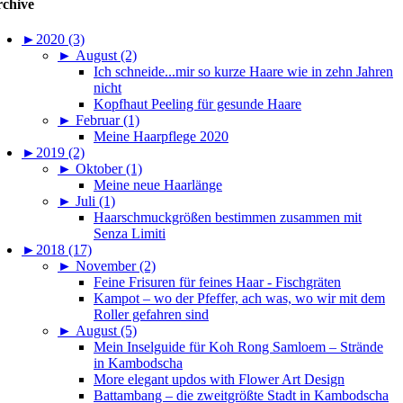
chive
►
2020 (3)
►
August (2)
Ich schneide...mir so kurze Haare wie in zehn Jahren
nicht
Kopfhaut Peeling für gesunde Haare
►
Februar (1)
Meine Haarpflege 2020
►
2019 (2)
►
Oktober (1)
Meine neue Haarlänge
►
Juli (1)
Haarschmuckgrößen bestimmen zusammen mit
Senza Limiti
►
2018 (17)
►
November (2)
Feine Frisuren für feines Haar - Fischgräten
Kampot – wo der Pfeffer, ach was, wo wir mit dem
Roller gefahren sind
►
August (5)
Mein Inselguide für Koh Rong Samloem – Strände
in Kambodscha
More elegant updos with Flower Art Design
Battambang – die zweitgrößte Stadt in Kambodscha