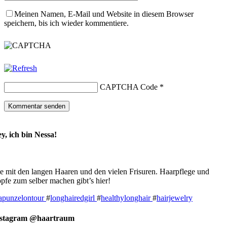
Meinen Namen, E-Mail und Website in diesem Browser
speichern, bis ich wieder kommentiere.
CAPTCHA Code
*
y, ich bin Nessa!
e mit den langen Haaren und den vielen Frisuren. Haarpflege und
pfe zum selber machen gibt’s hier!
apunzelontour
#
longhairedgirl
#
healthylonghair
#
hairjewelry
nstagram @haartraum