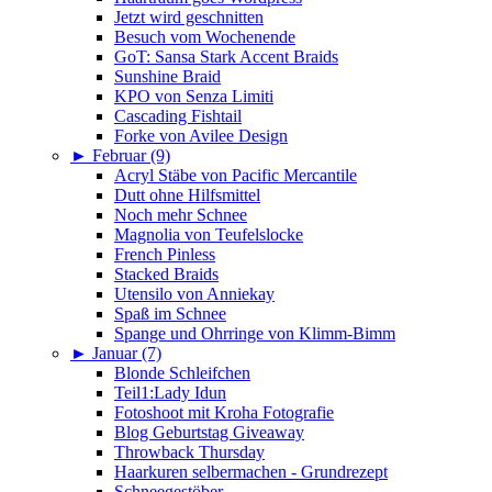
Jetzt wird geschnitten
Besuch vom Wochenende
GoT: Sansa Stark Accent Braids
Sunshine Braid
KPO von Senza Limiti
Cascading Fishtail
Forke von Avilee Design
►
Februar (9)
Acryl Stäbe von Pacific Mercantile
Dutt ohne Hilfsmittel
Noch mehr Schnee
Magnolia von Teufelslocke
French Pinless
Stacked Braids
Utensilo von Anniekay
Spaß im Schnee
Spange und Ohrringe von Klimm-Bimm
►
Januar (7)
Blonde Schleifchen
Teil1:Lady Idun
Fotoshoot mit Kroha Fotografie
Blog Geburtstag Giveaway
Throwback Thursday
Haarkuren selbermachen - Grundrezept
Schneegestöber