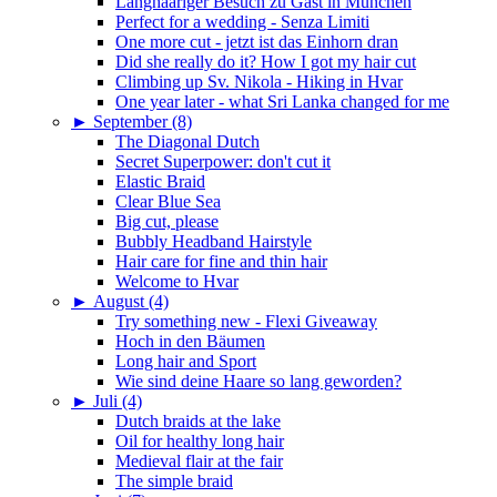
Langhaariger Besuch zu Gast in München
Perfect for a wedding - Senza Limiti
One more cut - jetzt ist das Einhorn dran
Did she really do it? How I got my hair cut
Climbing up Sv. Nikola - Hiking in Hvar
One year later - what Sri Lanka changed for me
►
September (8)
The Diagonal Dutch
Secret Superpower: don't cut it
Elastic Braid
Clear Blue Sea
Big cut, please
Bubbly Headband Hairstyle
Hair care for fine and thin hair
Welcome to Hvar
►
August (4)
Try something new - Flexi Giveaway
Hoch in den Bäumen
Long hair and Sport
Wie sind deine Haare so lang geworden?
►
Juli (4)
Dutch braids at the lake
Oil for healthy long hair
Medieval flair at the fair
The simple braid