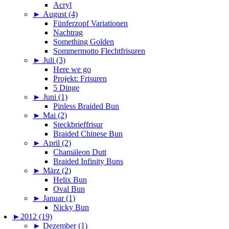
Acryl
►
August (4)
Fünferzopf Variationen
Nachtrag
Something Golden
Sommermotto Flechtfrisuren
►
Juli (3)
Here we go
Projekt: Frisuren
5 Dinge
►
Juni (1)
Pinless Braided Bun
►
Mai (2)
Steckbrieffrisur
Braided Chinese Bun
►
April (2)
Chamäleon Dutt
Braided Infinity Buns
►
März (2)
Helix Bun
Oval Bun
►
Januar (1)
Nicky Bun
►
2012 (19)
►
Dezember (1)