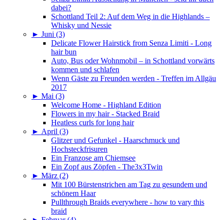
dabei?
Schottland Teil 2: Auf dem Weg in die Highlands –
Whisky und Nessie
►
Juni (3)
Delicate Flower Hairstick from Senza Limiti - Long
hair bun
Auto, Bus oder Wohnmobil – in Schottland vorwärts
kommen und schlafen
Wenn Gäste zu Freunden werden - Treffen im Allgäu
2017
►
Mai (3)
Welcome Home - Highland Edition
Flowers in my hair - Stacked Braid
Heatless curls for long hair
►
April (3)
Glitzer und Gefunkel - Haarschmuck und
Hochsteckfrisuren
Ein Franzose am Chiemsee
Ein Zopf aus Zöpfen - The3x3Twin
►
März (2)
Mit 100 Bürstenstrichen am Tag zu gesundem und
schönem Haar
Pullthrough Braids everywhere - how to vary this
braid
►
Februar (4)