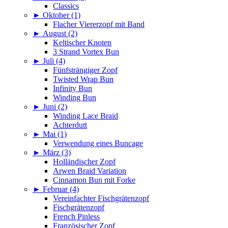
Classics
►
Oktober (1)
Flacher Viererzopf mit Band
►
August (2)
Keltischer Knoten
3 Strand Vortex Bun
►
Juli (4)
Fünfsträngiger Zopf
Twisted Wrap Bun
Infinity Bun
Winding Bun
►
Juni (2)
Winding Lace Braid
Achterdutt
►
Mai (1)
Verwendung eines Buncage
►
März (3)
Holländischer Zopf
Arwen Braid Variation
Cinnamon Bun mit Forke
►
Februar (4)
Vereinfachter Fischgrätenzopf
Fischgrätenzopf
French Pinless
Französischer Zopf