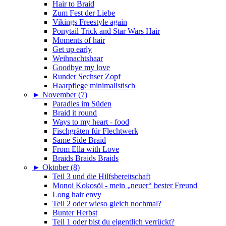
Hair to Braid
Zum Fest der Liebe
Vikings Freestyle again
Ponytail Trick and Star Wars Hair
Moments of hair
Get up early
Weihnachtshaar
Goodbye my love
Runder Sechser Zopf
Haarpflege minimalistisch
►
November (7)
Paradies im Süden
Braid it round
Ways to my heart - food
Fischgräten für Flechtwerk
Same Side Braid
From Ella with Love
Braids Braids Braids
►
Oktober (8)
Teil 3 und die Hilfsbereitschaft
Monoi Kokosöl - mein „neuer“ bester Freund
Long hair envy
Teil 2 oder wieso gleich nochmal?
Bunter Herbst
Teil 1 oder bist du eigentlich verrückt?