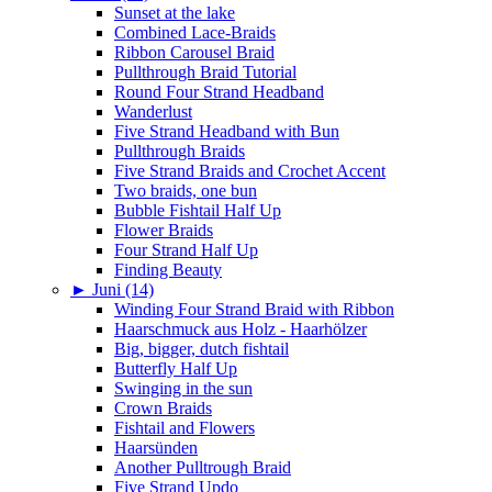
Sunset at the lake
Combined Lace-Braids
Ribbon Carousel Braid
Pullthrough Braid Tutorial
Round Four Strand Headband
Wanderlust
Five Strand Headband with Bun
Pullthrough Braids
Five Strand Braids and Crochet Accent
Two braids, one bun
Bubble Fishtail Half Up
Flower Braids
Four Strand Half Up
Finding Beauty
►
Juni (14)
Winding Four Strand Braid with Ribbon
Haarschmuck aus Holz - Haarhölzer
Big, bigger, dutch fishtail
Butterfly Half Up
Swinging in the sun
Crown Braids
Fishtail and Flowers
Haarsünden
Another Pulltrough Braid
Five Strand Updo