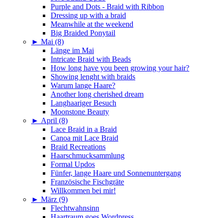
Purple and Dots - Braid with Ribbon
Dressing up with a braid
Meanwhile at the weekend
Big Braided Ponytail
►
Mai (8)
Länge im Mai
Intricate Braid with Beads
How long have you been growing your hair?
Showing lenght with braids
Warum lange Haare?
Another long cherished dream
Langhaariger Besuch
Moonstone Beauty
►
April (8)
Lace Braid in a Braid
Canoa mit Lace Braid
Braid Recreations
Haarschmucksammlung
Formal Updos
Fünfer, lange Haare und Sonnenuntergang
Französische Fischgräte
Willkommen bei mir!
►
März (9)
Flechtwahnsinn
Haartraum goes Wordpress