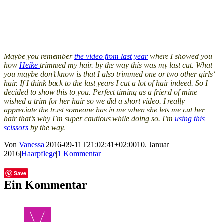
Maybe you remember
the video from last year
where I showed you
how
Heike
trimmed my hair. by the way this was my last cut. What
you maybe don’t know is that I also trimmed one or two other girls‘
hair. If I think back to the last years I cut a lot of hair indeed. So I
decided to show this to you. Perfect timing as a friend of mine
wished a trim for her hair so we did a short video. I really
appreciate the trust someone has in me when she lets me cut her
hair that’s why I’m super cautious while doing so. I’m
using this
scissors
by the way.
Von
Vanessa
|
2016-09-11T21:02:41+02:00
10. Januar
2016
|
Haarpflege
|
1 Kommentar
Facebook
Twitter
Tumblr
E-
Save
Mail
Ein Kommentar