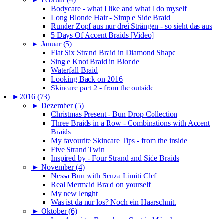
Bodycare - what I like and what I do myself
Long Blonde Hair - Simple Side Braid
Runder Zopf aus nur drei Strängen - so sieht das aus
5 Days Of Accent Braids [Video]
►
Januar (5)
Flat Six Strand Braid in Diamond Shape
Single Knot Braid in Blonde
Waterfall Braid
Looking Back on 2016
Skincare part 2 - from the outside
►
2016 (73)
►
Dezember (5)
Christmas Present - Bun Drop Collection
Three Braids in a Row - Combinations with Accent
Braids
My favourite Skincare Tips - from the inside
Five Strand Twin
Inspired by - Four Strand and Side Braids
►
November (4)
Nessa Bun with Senza Limiti Clef
Real Mermaid Braid on yourself
My new lenght
Was ist da nur los? Noch ein Haarschnitt
►
Oktober (6)