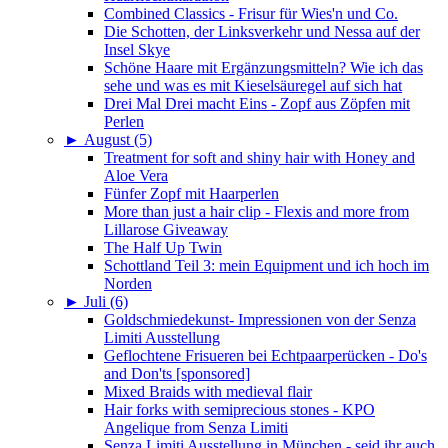
Combined Classics - Frisur für Wies'n und Co.
Die Schotten, der Linksverkehr und Nessa auf der
Insel Skye
Schöne Haare mit Ergänzungsmitteln? Wie ich das
sehe und was es mit Kieselsäuregel auf sich hat
Drei Mal Drei macht Eins - Zopf aus Zöpfen mit
Perlen
►
August (5)
Treatment for soft and shiny hair with Honey and
Aloe Vera
Fünfer Zopf mit Haarperlen
More than just a hair clip - Flexis and more from
Lillarose Giveaway
The Half Up Twin
Schottland Teil 3: mein Equipment und ich hoch im
Norden
►
Juli (6)
Goldschmiedekunst- Impressionen von der Senza
Limiti Ausstellung
Geflochtene Frisueren bei Echtpaarperücken - Do's
and Don'ts [sponsored]
Mixed Braids with medieval flair
Hair forks with semiprecious stones - KPO
Angelique from Senza Limiti
Senza Limiti Ausstellung in München - seid ihr auch