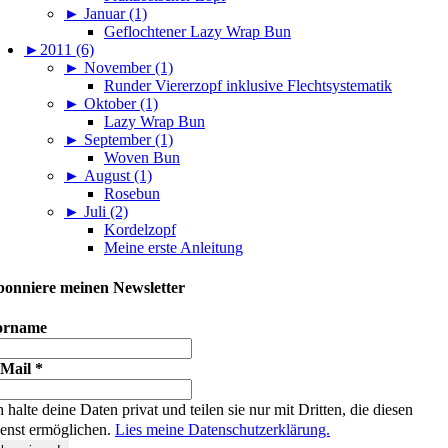
►
Januar (1)
Geflochtener Lazy Wrap Bun
►
2011 (6)
►
November (1)
Runder Viererzopf inklusive Flechtsystematik
►
Oktober (1)
Lazy Wrap Bun
►
September (1)
Woven Bun
►
August (1)
Rosebun
►
Juli (2)
Kordelzopf
Meine erste Anleitung
onniere meinen Newsletter
orname
-Mail
*
h halte deine Daten privat und teilen sie nur mit Dritten, die diesen
enst ermöglichen.
Lies meine Datenschutzerklärung.