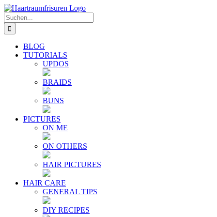
Zum
E-
YouTube
Instagram
Facebook
Twitter
Inhalt
Mail
Suche
springen
nach:
BLOG
TUTORIALS
UPDOS
BRAIDS
BUNS
PICTURES
ON ME
ON OTHERS
HAIR PICTURES
HAIR CARE
GENERAL TIPS
DIY RECIPES