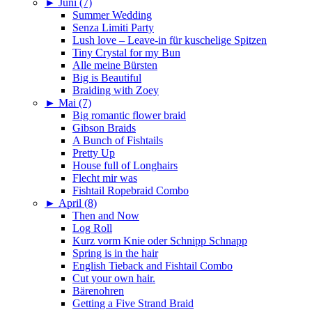
►
Juni (7)
Summer Wedding
Senza Limiti Party
Lush love – Leave-in für kuschelige Spitzen
Tiny Crystal for my Bun
Alle meine Bürsten
Big is Beautiful
Braiding with Zoey
►
Mai (7)
Big romantic flower braid
Gibson Braids
A Bunch of Fishtails
Pretty Up
House full of Longhairs
Flecht mir was
Fishtail Ropebraid Combo
►
April (8)
Then and Now
Log Roll
Kurz vorm Knie oder Schnipp Schnapp
Spring is in the hair
English Tieback and Fishtail Combo
Cut your own hair.
Bärenohren
Getting a Five Strand Braid