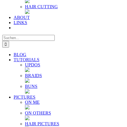
HAIR CUTTING
ABOUT
LINKS
Suche
nach:
BLOG
TUTORIALS
UPDOS
BRAIDS
BUNS
PICTURES
ON ME
ON OTHERS
HAIR PICTURES