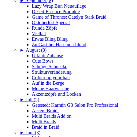
►
September (8)
Lazy Wrap Bun Neuauflage
Desert Essence Produkte
Game of Thrones: Catelyn Stark Braid
Oktoberfest Special
Runde Zöpfe
Vielfalt
Etwas Bling Bling
Zu Gast bei Haselnussblond
►
August (8)
Urlaub Zuhause
Cute Bows
Schräge Schnecke
Strukturveränderung
Colour up your hair
Auf in die Berge
Meine Haarwäsche
Akzentzöpfe und Locken
►
Juli (5)
Getested: Karmin G3 Salon Pro Professional
Accent Braids
Multi Braids Add on
Multi Braids
Braid in Braid
►
Juni (3)