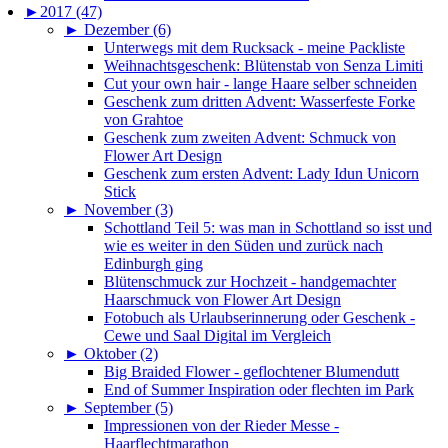
►
2017 (47)
►
Dezember (6)
Unterwegs mit dem Rucksack - meine Packliste
Weihnachtsgeschenk: Blütenstab von Senza Limiti
Cut your own hair - lange Haare selber schneiden
Geschenk zum dritten Advent: Wasserfeste Forke
von Grahtoe
Geschenk zum zweiten Advent: Schmuck von
Flower Art Design
Geschenk zum ersten Advent: Lady Idun Unicorn
Stick
►
November (3)
Schottland Teil 5: was man in Schottland so isst und
wie es weiter in den Süden und zurück nach
Edinburgh ging
Blütenschmuck zur Hochzeit - handgemachter
Haarschmuck von Flower Art Design
Fotobuch als Urlaubserinnerung oder Geschenk -
Cewe und Saal Digital im Vergleich
►
Oktober (2)
Big Braided Flower - geflochtener Blumendutt
End of Summer Inspiration oder flechten im Park
►
September (5)
Impressionen von der Rieder Messe -
Haarflechtmarathon