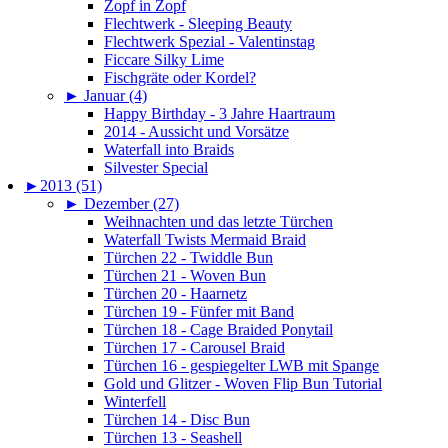
Zopf in Zopf
Flechtwerk - Sleeping Beauty
Flechtwerk Spezial - Valentinstag
Ficcare Silky Lime
Fischgräte oder Kordel?
►
Januar (4)
Happy Birthday - 3 Jahre Haartraum
2014 - Aussicht und Vorsätze
Waterfall into Braids
Silvester Special
►
2013 (51)
►
Dezember (27)
Weihnachten und das letzte Türchen
Waterfall Twists Mermaid Braid
Türchen 22 - Twiddle Bun
Türchen 21 - Woven Bun
Türchen 20 - Haarnetz
Türchen 19 - Fünfer mit Band
Türchen 18 - Cage Braided Ponytail
Türchen 17 - Carousel Braid
Türchen 16 - gespiegelter LWB mit Spange
Gold und Glitzer - Woven Flip Bun Tutorial
Winterfell
Türchen 14 - Disc Bun
Türchen 13 - Seashell