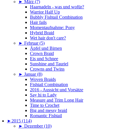
►
März (7)
Haarnadeln - was und wofür?
Warrior Half Up
Bubbly Fishtail Combination
Hair fails
Momentaufnahme: Pony
Hybrid Braid
Wet hair don't care?
►
Februar (5)
Äpfel und Birnen
Crown Braid
Eis und Schnee
Sunshine and Tauriel
Crowns and Twins
►
Januar (8)
Woven Braids
Fishtail Combination
2016 - Aussicht und Vorsätze
Say hi to Lady
Measure and Trim Long Hair
Time to Crochet
Big and messy braid
Romantic Fishtail
►
2015 (114)
►
Dezember (10)