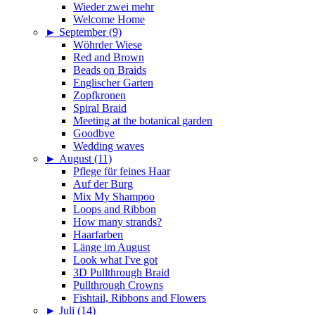
Wieder zwei mehr
Welcome Home
►
September (9)
Wöhrder Wiese
Red and Brown
Beads on Braids
Englischer Garten
Zopfkronen
Spiral Braid
Meeting at the botanical garden
Goodbye
Wedding waves
►
August (11)
Pflege für feines Haar
Auf der Burg
Mix My Shampoo
Loops and Ribbon
How many strands?
Haarfarben
Länge im August
Look what I've got
3D Pullthrough Braid
Pullthrough Crowns
Fishtail, Ribbons and Flowers
►
Juli (14)