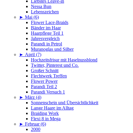
Liebstes Leave-in
Nessa Bun
Lebenszeichen
►
Mai (6)
Flower Lace-Braids
Bänder im Haar
Haarpflege Teil 1
Jahresvergleich
Parandi in Petrol
Muranoglas und Silber
►
April (7)
Hochzeitsfrisur mit Haselnussblond
Twitter, Pinterest und Co.
Großer Schnitt
Flechtwerk Treffen
Flower Power
Parandi Teil 2
Parandi Versuch 1
►
März (4)
Sonnenschein und Übersichtlichkeit
Lange Haare im Alltag
Braiding Work
Flexi 8 in Mega
►
Februar (6)
2000