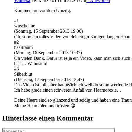
Vanessa
18. März 2015 um 21:36 Uhr
- Antworten
Kommentare vor dem Umzug:
#1
wuscheline
(Sonntag, 15 September 2013 19:36)
Oh, sooo ein tolles Video von deinen großartigen langen Haar
#2
haartraum
(Montag, 16 September 2013 10:37)
Oh vielen Dank. Dafür ist es ja ein Video, kann man sich auc
hast… Wahnsinn!
#3
Silberblut
(Dienstag, 17 September 2013 18:47)
Das Video ist toll, aber hauptsächlich weil du so umwerfende H
Ich habe grade einen schweren Anfall von Haarnorexie…
Deine Haare sind so glänzend und seidig und haben eine Trau
Meine Haare ölen und trösten 😉
Hinterlasse einen Kommentar
Kommentar