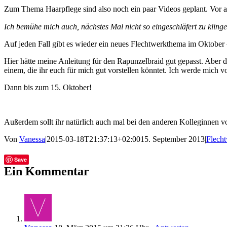
Zum Thema Haarpflege sind also noch ein paar Videos geplant. Vor al
Ich bemühe mich auch, nächstes Mal nicht so eingeschläfert zu klingen
Auf jeden Fall gibt es wieder ein neues Flechtwerkthema im Oktober
Hier hätte meine Anleitung für den Rapunzelbraid gut gepasst. Aber d
einem, die ihr euch für mich gut vorstellen könntet. Ich werde mich
Dann bis zum 15. Oktober!
Außerdem sollt ihr natürlich auch mal bei den anderen Kolleginnen 
Von
Vanessa
|
2015-03-18T21:37:13+02:00
15. September 2013
|
Flech
Facebook
Twitter
Tumblr
E-
Save
Mail
Ein Kommentar