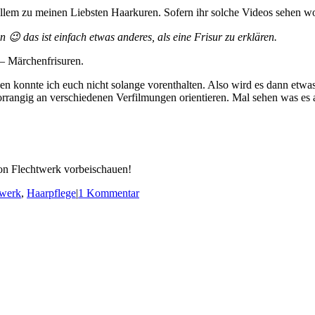
lem zu meinen Liebsten Haarkuren. Sofern ihr solche Videos sehen woll
 😉 das ist einfach etwas anderes, als eine Frisur zu erklären.
 – Märchenfrisuren.
en konnte ich euch nicht solange vorenthalten. Also wird es dann etwas
 vorrangig an verschiedenen Verfilmungen orientieren. Mal sehen was es
von Flechtwerk vorbeischauen!
twerk
,
Haarpflege
|
1 Kommentar