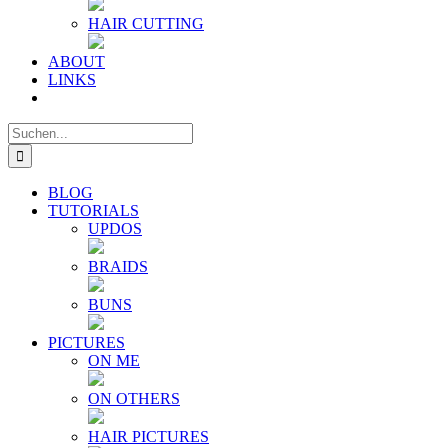
HAIR CUTTING
ABOUT
LINKS
Suche
nach:
BLOG
TUTORIALS
UPDOS
BRAIDS
BUNS
PICTURES
ON ME
ON OTHERS
HAIR PICTURES