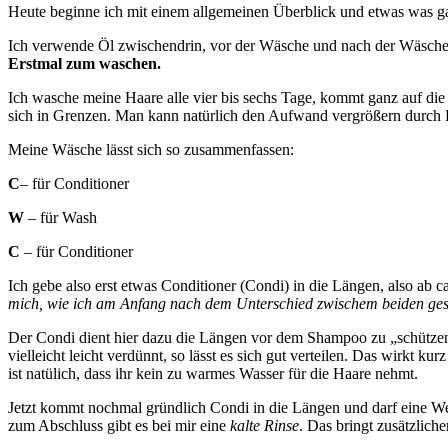
Heute beginne ich mit einem allgemeinen Überblick und etwas was ga
Ich verwende Öl zwischendrin, vor der Wäsche und nach der Wäsche.
Erstmal zum waschen.
Ich wasche meine Haare alle vier bis sechs Tage, kommt ganz auf die
sich in Grenzen. Man kann natürlich den Aufwand vergrößern durch K
Meine Wäsche lässt sich so zusammenfassen:
C
– für Conditioner
W
– für Wash
C
– für Conditioner
Ich gebe also erst etwas Conditioner (Condi) in die Längen, also ab c
mich, wie ich am Anfang nach dem Unterschied zwischem beiden gesu
Der Condi dient hier dazu die Längen vor dem Shampoo zu „schützen
vielleicht leicht verdünnt, so lässt es sich gut verteilen. Das wirkt 
ist natülich, dass ihr kein zu warmes Wasser für die Haare nehmt.
Jetzt kommt nochmal gründlich Condi in die Längen und darf eine Wei
zum Abschluss gibt es bei mir eine
kalte Rinse
. Das bringt zusätzlich