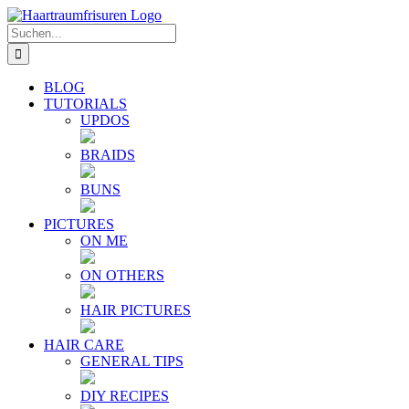
Zum
E-
YouTube
Instagram
Facebook
Twitter
Inhalt
Mail
Suche
springen
nach:
BLOG
TUTORIALS
UPDOS
BRAIDS
BUNS
PICTURES
ON ME
ON OTHERS
HAIR PICTURES
HAIR CARE
GENERAL TIPS
DIY RECIPES