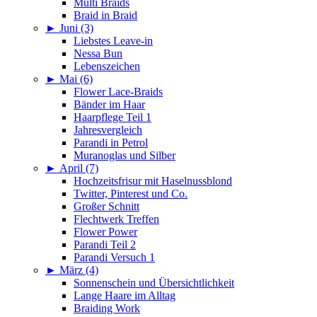
Multi Braids
Braid in Braid
►
Juni (3)
Liebstes Leave-in
Nessa Bun
Lebenszeichen
►
Mai (6)
Flower Lace-Braids
Bänder im Haar
Haarpflege Teil 1
Jahresvergleich
Parandi in Petrol
Muranoglas und Silber
►
April (7)
Hochzeitsfrisur mit Haselnussblond
Twitter, Pinterest und Co.
Großer Schnitt
Flechtwerk Treffen
Flower Power
Parandi Teil 2
Parandi Versuch 1
►
März (4)
Sonnenschein und Übersichtlichkeit
Lange Haare im Alltag
Braiding Work