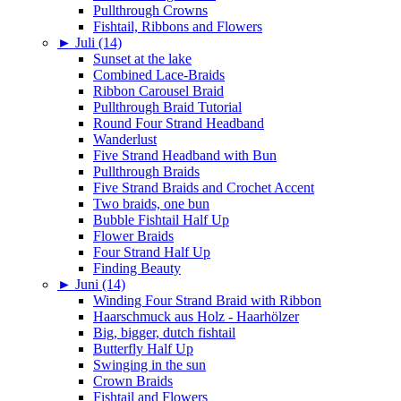
Pullthrough Crowns
Fishtail, Ribbons and Flowers
►
Juli (14)
Sunset at the lake
Combined Lace-Braids
Ribbon Carousel Braid
Pullthrough Braid Tutorial
Round Four Strand Headband
Wanderlust
Five Strand Headband with Bun
Pullthrough Braids
Five Strand Braids and Crochet Accent
Two braids, one bun
Bubble Fishtail Half Up
Flower Braids
Four Strand Half Up
Finding Beauty
►
Juni (14)
Winding Four Strand Braid with Ribbon
Haarschmuck aus Holz - Haarhölzer
Big, bigger, dutch fishtail
Butterfly Half Up
Swinging in the sun
Crown Braids
Fishtail and Flowers