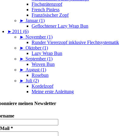
Fischgrätenzopf
French Pinless
Französischer Zopf
►
Januar (1)
Geflochtener Lazy Wrap Bun
►
2011 (6)
►
November (1)
Runder Viererzopf inklusive Flechtsystematik
►
Oktober (1)
Lazy Wrap Bun
►
September (1)
Woven Bun
►
August (1)
Rosebun
►
Juli (2)
Kordelzopf
Meine erste Anleitung
onniere meinen Newsletter
orname
-Mail
*