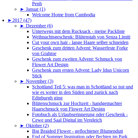
Penh
►
Januar (1)
Welcome Home from Cambodia
►
2017 (47)
►
Dezember (6)
Unterwegs mit dem Rucksack - meine Packliste
Weihnachtsgeschenk: Blütenstab von Senza Limiti
Cut your own hair - lange Haare selber schneiden
Geschenk zum dritten Advent: Wasserfeste Forke
von Grahtoe
Geschenk zum zweiten Advent: Schmuck von
Flower Art Design
Geschenk zum ersten Advent: Lady Idun Unicorn
Stick
►
November (3)
Schottland Teil 5: was man in Schottland so isst und
wie es weiter in den Süden und zurück nach
Edinburgh ging
Blütenschmuck zur Hochzeit - handgemachter
Haarschmuck von Flower Art Design
Fotobuch als Urlaubserinnerung oder Geschenk -
Cewe und Saal Digital im Vergleich
►
Oktober (2)
Big Braided Flower - geflochtener Blumendutt
End of Summer Inspiration oder flechten im Park