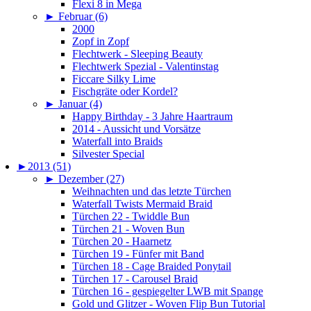
Flexi 8 in Mega
►
Februar (6)
2000
Zopf in Zopf
Flechtwerk - Sleeping Beauty
Flechtwerk Spezial - Valentinstag
Ficcare Silky Lime
Fischgräte oder Kordel?
►
Januar (4)
Happy Birthday - 3 Jahre Haartraum
2014 - Aussicht und Vorsätze
Waterfall into Braids
Silvester Special
►
2013 (51)
►
Dezember (27)
Weihnachten und das letzte Türchen
Waterfall Twists Mermaid Braid
Türchen 22 - Twiddle Bun
Türchen 21 - Woven Bun
Türchen 20 - Haarnetz
Türchen 19 - Fünfer mit Band
Türchen 18 - Cage Braided Ponytail
Türchen 17 - Carousel Braid
Türchen 16 - gespiegelter LWB mit Spange
Gold und Glitzer - Woven Flip Bun Tutorial