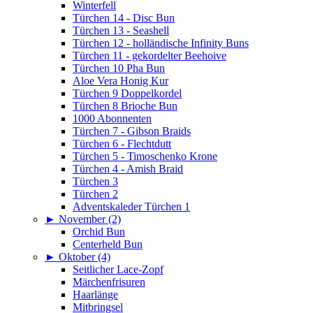
Winterfell
Türchen 14 - Disc Bun
Türchen 13 - Seashell
Türchen 12 - holländische Infinity Buns
Türchen 11 - gekordelter Beehoive
Türchen 10 Pha Bun
Aloe Vera Honig Kur
Türchen 9 Doppelkordel
Türchen 8 Brioche Bun
1000 Abonnenten
Türchen 7 - Gibson Braids
Türchen 6 - Flechtdutt
Türchen 5 - Timoschenko Krone
Türchen 4 - Amish Braid
Türchen 3
Türchen 2
Adventskaleder Türchen 1
►
November (2)
Orchid Bun
Centerheld Bun
►
Oktober (4)
Seitlicher Lace-Zopf
Märchenfrisuren
Haarlänge
Mitbringsel