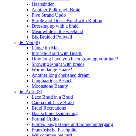
Haarsünden
Another Pulltrough Braid
Five Strand Updo
Purple and Dots - Braid with Ribbon
Dressing up with a braid
Meanwhile at the weekend
Big Braided Ponytail
►
Mai (8)
Länge im Mai
Intricate Braid with Beads
How long have you been growing your hair?
Showing lenght with braids
Warum lange Haare?
Another long cherished dream
Langhaariger Besuch
Moonstone Beauty
►
April (8)
Lace Braid in a Braid
Canoa mit Lace Braid
Braid Recreations
Haarschmucksammlung
Formal Updos
Fünfer, lange Haare und Sonnenuntergang
Französische Fischgräte
Willkommen bei mir!