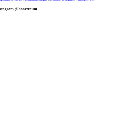
nstagram @haartraum