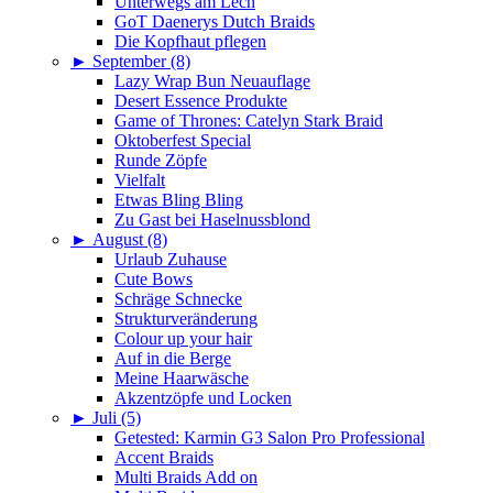
Unterwegs am Lech
GoT Daenerys Dutch Braids
Die Kopfhaut pflegen
►
September (8)
Lazy Wrap Bun Neuauflage
Desert Essence Produkte
Game of Thrones: Catelyn Stark Braid
Oktoberfest Special
Runde Zöpfe
Vielfalt
Etwas Bling Bling
Zu Gast bei Haselnussblond
►
August (8)
Urlaub Zuhause
Cute Bows
Schräge Schnecke
Strukturveränderung
Colour up your hair
Auf in die Berge
Meine Haarwäsche
Akzentzöpfe und Locken
►
Juli (5)
Getested: Karmin G3 Salon Pro Professional
Accent Braids
Multi Braids Add on