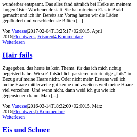
wunderbar entspannt. Das alles fand nämlich bei Heike an meinem
langen Oster Wochenende statt. Sie hat mir einen Elastic Braid
gemacht und ich ihr. Bereits am Vortag hatten wir die Läden
geplündert und verschiedenste Blüten [...]
Von
Vanessa
|
2017-02-04T13:25:17+02:00
15. April
2016
|
Flechtwerk
,
Frisuren
|
4 Kommentare
Weiterlesen
Hair fails
Zugegeben, das heute ist kein Thema, für das ich mich richtig
begeistert habe. Wieso? Tatsächlich passieren mir richtige „fails“ in
Bezug auf meine Haare nicht. Oder nicht mehr. Erstens weil ich
meine Haare mittlerweile gut kenne und zweitens weil meine Haare
viel verzeihen. Und wenn nicht, dann weiß ich gut wie ich
gegensteuern kann. Man [...]
Von
Vanessa
|
2016-03-14T18:32:00+02:00
15. März
2016
|
Flechtwerk
|
5 Kommentare
Weiterlesen
Eis und Schnee