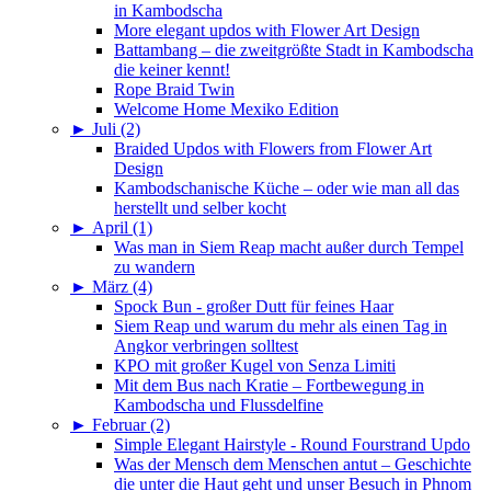
in Kambodscha
More elegant updos with Flower Art Design
Battambang – die zweitgrößte Stadt in Kambodscha
die keiner kennt!
Rope Braid Twin
Welcome Home Mexiko Edition
►
Juli (2)
Braided Updos with Flowers from Flower Art
Design
Kambodschanische Küche – oder wie man all das
herstellt und selber kocht
►
April (1)
Was man in Siem Reap macht außer durch Tempel
zu wandern
►
März (4)
Spock Bun - großer Dutt für feines Haar
Siem Reap und warum du mehr als einen Tag in
Angkor verbringen solltest
KPO mit großer Kugel von Senza Limiti
Mit dem Bus nach Kratie – Fortbewegung in
Kambodscha und Flussdelfine
►
Februar (2)
Simple Elegant Hairstyle - Round Fourstrand Updo
Was der Mensch dem Menschen antut – Geschichte
die unter die Haut geht und unser Besuch in Phnom