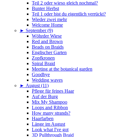
Teil 2 oder wieso gleich nochmal?
Bunter Herbst
Teil 1 oder bist du eigentlich verrückt?
Wieder zwei mehr
Welcome Home
►
September (9)
Wöhrder Wiese
Red and Brown
Beads on Braids
Englischer Garten
Zopfkronen
Spiral Braid
Meeting at the botanical garden
Goodbye
Wedding waves
►
August (11)
Pflege für feines Haar
Auf der Burg
Mix My Shampoo
Loops and Ribbon
How many strands?
Haarfarben
Länge im August
Look what I've got
3D Pullthrough Braid