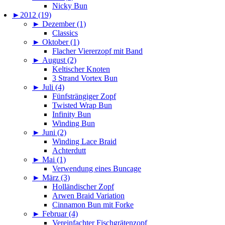
Nicky Bun
►
2012 (19)
►
Dezember (1)
Classics
►
Oktober (1)
Flacher Viererzopf mit Band
►
August (2)
Keltischer Knoten
3 Strand Vortex Bun
►
Juli (4)
Fünfsträngiger Zopf
Twisted Wrap Bun
Infinity Bun
Winding Bun
►
Juni (2)
Winding Lace Braid
Achterdutt
►
Mai (1)
Verwendung eines Buncage
►
März (3)
Holländischer Zopf
Arwen Braid Variation
Cinnamon Bun mit Forke
►
Februar (4)
Vereinfachter Fischgrätenzopf