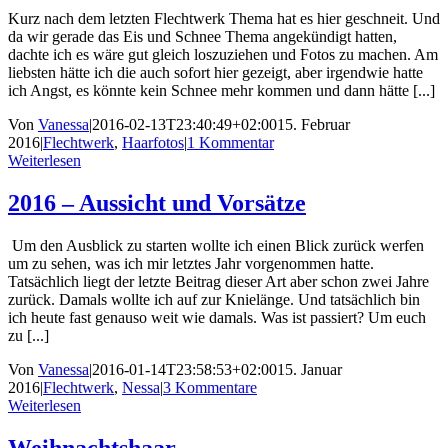
Kurz nach dem letzten Flechtwerk Thema hat es hier geschneit. Und
da wir gerade das Eis und Schnee Thema angekündigt hatten,
dachte ich es wäre gut gleich loszuziehen und Fotos zu machen. Am
liebsten hätte ich die auch sofort hier gezeigt, aber irgendwie hatte
ich Angst, es könnte kein Schnee mehr kommen und dann hätte [...]
Von
Vanessa
|
2016-02-13T23:40:49+02:00
15. Februar
2016
|
Flechtwerk
,
Haarfotos
|
1 Kommentar
Weiterlesen
2016 – Aussicht und Vorsätze
Um den Ausblick zu starten wollte ich einen Blick zurück werfen
um zu sehen, was ich mir letztes Jahr vorgenommen hatte.
Tatsächlich liegt der letzte Beitrag dieser Art aber schon zwei Jahre
zurück. Damals wollte ich auf zur Knielänge. Und tatsächlich bin
ich heute fast genauso weit wie damals. Was ist passiert? Um euch
zu [...]
Von
Vanessa
|
2016-01-14T23:58:53+02:00
15. Januar
2016
|
Flechtwerk
,
Nessa
|
3 Kommentare
Weiterlesen