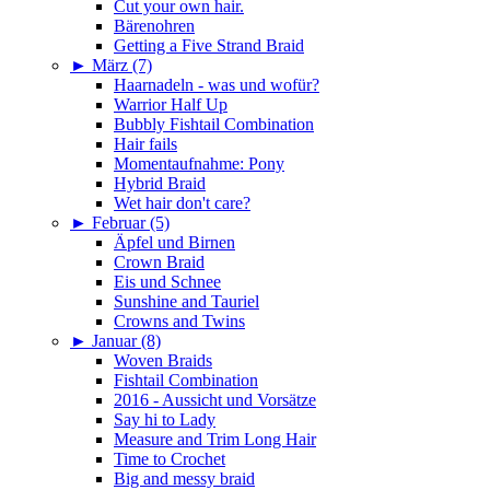
Cut your own hair.
Bärenohren
Getting a Five Strand Braid
►
März (7)
Haarnadeln - was und wofür?
Warrior Half Up
Bubbly Fishtail Combination
Hair fails
Momentaufnahme: Pony
Hybrid Braid
Wet hair don't care?
►
Februar (5)
Äpfel und Birnen
Crown Braid
Eis und Schnee
Sunshine and Tauriel
Crowns and Twins
►
Januar (8)
Woven Braids
Fishtail Combination
2016 - Aussicht und Vorsätze
Say hi to Lady
Measure and Trim Long Hair
Time to Crochet
Big and messy braid