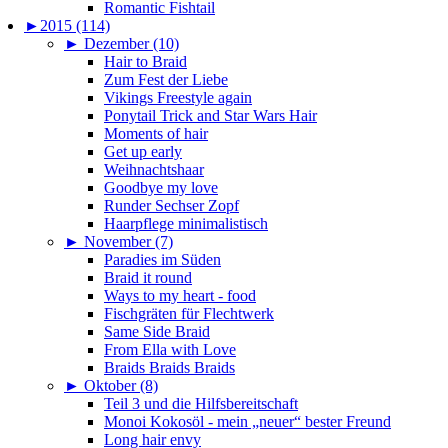
Romantic Fishtail
►
2015 (114)
►
Dezember (10)
Hair to Braid
Zum Fest der Liebe
Vikings Freestyle again
Ponytail Trick and Star Wars Hair
Moments of hair
Get up early
Weihnachtshaar
Goodbye my love
Runder Sechser Zopf
Haarpflege minimalistisch
►
November (7)
Paradies im Süden
Braid it round
Ways to my heart - food
Fischgräten für Flechtwerk
Same Side Braid
From Ella with Love
Braids Braids Braids
►
Oktober (8)
Teil 3 und die Hilfsbereitschaft
Monoi Kokosöl - mein „neuer“ bester Freund
Long hair envy