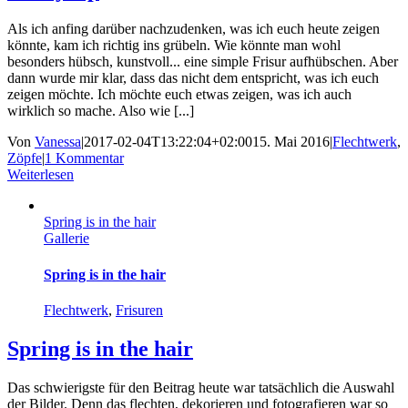
Als ich anfing darüber nachzudenken, was ich euch heute zeigen
könnte, kam ich richtig ins grübeln. Wie könnte man wohl
besonders hübsch, kunstvoll... eine simple Frisur aufhübschen. Aber
dann wurde mir klar, dass das nicht dem entspricht, was ich euch
zeigen möchte. Ich möchte euch etwas zeigen, was ich auch
wirklich so mache. Also wie [...]
Von
Vanessa
|
2017-02-04T13:22:04+02:00
15. Mai 2016
|
Flechtwerk
,
Zöpfe
|
1 Kommentar
Weiterlesen
Spring is in the hair
Gallerie
Spring is in the hair
Flechtwerk
,
Frisuren
Spring is in the hair
Das schwierigste für den Beitrag heute war tatsächlich die Auswahl
der Bilder. Denn das flechten, dekorieren und fotografieren war so