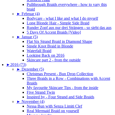
Pullthrough Braids everywhere - how to vary this
braid
►
Februar (4)
Bodycare - what I like and what I do myself
Long Blonde Hair - Simple Side Braid
Runder Zopf aus nur drei Strängen - so sieht das aus
5 Days Of Accent Braids [Video]
►
Januar (5)
Flat Six Strand Braid in Diamond Shape
Single Knot Braid in Blonde
Waterfall Braid
Looking Back on 2016
Skincare part 2 - from the outside
►
2016 (73)
►
Dezember (5)
Christmas Present - Bun Drop Collection
Three Braids in a Row - Combinations with Accent
Braids
My favourite Skincare Tips - from the inside
Five Strand Twin
Inspired by - Four Strand and Side Braids
►
November (4)
Nessa Bun with Senza Limiti Clef
Real Mermaid Braid on yourself