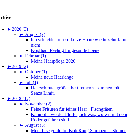
chive
►
2020 (3)
►
August (2)
Ich schneide...mir so kurze Haare wie in zehn Jahren
nicht
Kopfhaut Peeling für gesunde Haare
►
Februar (1)
Meine Haarpflege 2020
►
2019 (2)
►
Oktober (1)
Meine neue Haarlänge
►
Juli (1)
Haarschmuckgrößen bestimmen zusammen mit
Senza Limiti
►
2018 (17)
►
November (2)
Feine Frisuren für feines Haar - Fischgräten
Kampot – wo der Pfeffer, ach was, wo wir mit dem
Roller gefahren sind
►
August (5)
Mein Inselguide für Koh Rong Samloem – Strände