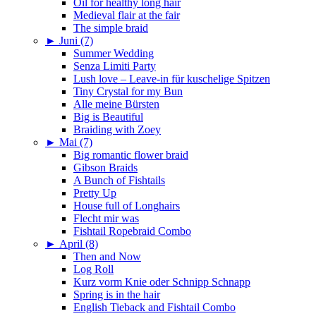
Oil for healthy long hair
Medieval flair at the fair
The simple braid
►
Juni (7)
Summer Wedding
Senza Limiti Party
Lush love – Leave-in für kuschelige Spitzen
Tiny Crystal for my Bun
Alle meine Bürsten
Big is Beautiful
Braiding with Zoey
►
Mai (7)
Big romantic flower braid
Gibson Braids
A Bunch of Fishtails
Pretty Up
House full of Longhairs
Flecht mir was
Fishtail Ropebraid Combo
►
April (8)
Then and Now
Log Roll
Kurz vorm Knie oder Schnipp Schnapp
Spring is in the hair
English Tieback and Fishtail Combo