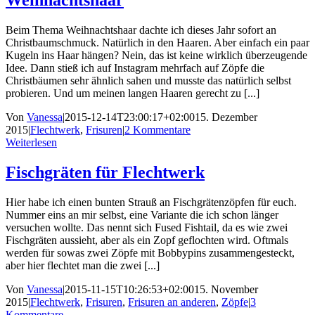
Weihnachtshaar
Beim Thema Weihnachtshaar dachte ich dieses Jahr sofort an
Christbaumschmuck. Natürlich in den Haaren. Aber einfach ein paar
Kugeln ins Haar hängen? Nein, das ist keine wirklich überzeugende
Idee. Dann stieß ich auf Instagram mehrfach auf Zöpfe die
Christbäumen sehr ähnlich sahen und musste das natürlich selbst
probieren. Und um meinen langen Haaren gerecht zu [...]
Von
Vanessa
|
2015-12-14T23:00:17+02:00
15. Dezember
2015
|
Flechtwerk
,
Frisuren
|
2 Kommentare
Weiterlesen
Fischgräten für Flechtwerk
Hier habe ich einen bunten Strauß an Fischgrätenzöpfen für euch.
Nummer eins an mir selbst, eine Variante die ich schon länger
versuchen wollte. Das nennt sich Fused Fishtail, da es wie zwei
Fischgräten aussieht, aber als ein Zopf geflochten wird. Oftmals
werden für sowas zwei Zöpfe mit Bobbypins zusammengesteckt,
aber hier flechtet man die zwei [...]
Von
Vanessa
|
2015-11-15T10:26:53+02:00
15. November
2015
|
Flechtwerk
,
Frisuren
,
Frisuren an anderen
,
Zöpfe
|
3
Kommentare