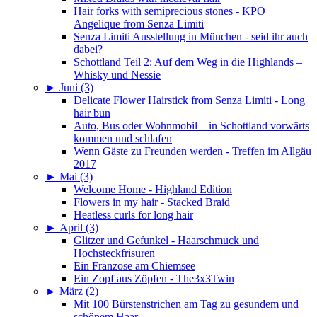
Hair forks with semiprecious stones - KPO
Angelique from Senza Limiti
Senza Limiti Ausstellung in München - seid ihr auch
dabei?
Schottland Teil 2: Auf dem Weg in die Highlands –
Whisky und Nessie
►
Juni (3)
Delicate Flower Hairstick from Senza Limiti - Long
hair bun
Auto, Bus oder Wohnmobil – in Schottland vorwärts
kommen und schlafen
Wenn Gäste zu Freunden werden - Treffen im Allgäu
2017
►
Mai (3)
Welcome Home - Highland Edition
Flowers in my hair - Stacked Braid
Heatless curls for long hair
►
April (3)
Glitzer und Gefunkel - Haarschmuck und
Hochsteckfrisuren
Ein Franzose am Chiemsee
Ein Zopf aus Zöpfen - The3x3Twin
►
März (2)
Mit 100 Bürstenstrichen am Tag zu gesundem und
schönem Haar