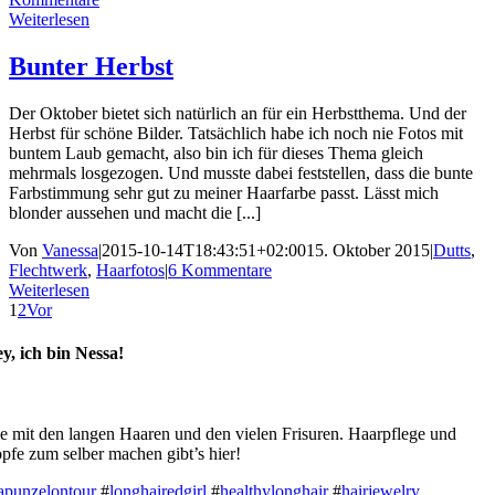
Weiterlesen
Bunter Herbst
Der Oktober bietet sich natürlich an für ein Herbstthema. Und der
Herbst für schöne Bilder. Tatsächlich habe ich noch nie Fotos mit
buntem Laub gemacht, also bin ich für dieses Thema gleich
mehrmals losgezogen. Und musste dabei feststellen, dass die bunte
Farbstimmung sehr gut zu meiner Haarfarbe passt. Lässt mich
blonder aussehen und macht die [...]
Von
Vanessa
|
2015-10-14T18:43:51+02:00
15. Oktober 2015
|
Dutts
,
Flechtwerk
,
Haarfotos
|
6 Kommentare
Weiterlesen
1
2
Vor
y, ich bin Nessa!
e mit den langen Haaren und den vielen Frisuren. Haarpflege und
pfe zum selber machen gibt’s hier!
apunzelontour
#
longhairedgirl
#
healthylonghair
#
hairjewelry