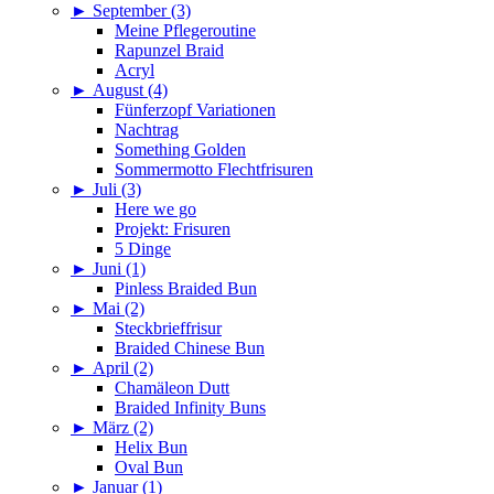
►
September (3)
Meine Pflegeroutine
Rapunzel Braid
Acryl
►
August (4)
Fünferzopf Variationen
Nachtrag
Something Golden
Sommermotto Flechtfrisuren
►
Juli (3)
Here we go
Projekt: Frisuren
5 Dinge
►
Juni (1)
Pinless Braided Bun
►
Mai (2)
Steckbrieffrisur
Braided Chinese Bun
►
April (2)
Chamäleon Dutt
Braided Infinity Buns
►
März (2)
Helix Bun
Oval Bun
►
Januar (1)