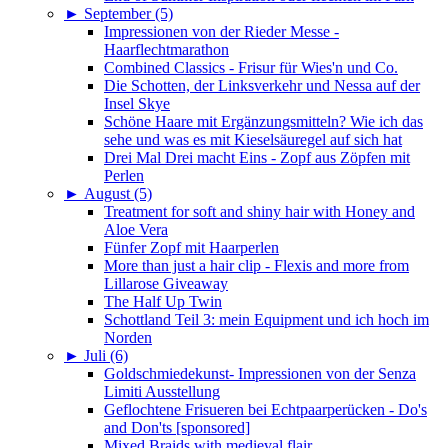
►
September (5)
Impressionen von der Rieder Messe -
Haarflechtmarathon
Combined Classics - Frisur für Wies'n und Co.
Die Schotten, der Linksverkehr und Nessa auf der
Insel Skye
Schöne Haare mit Ergänzungsmitteln? Wie ich das
sehe und was es mit Kieselsäuregel auf sich hat
Drei Mal Drei macht Eins - Zopf aus Zöpfen mit
Perlen
►
August (5)
Treatment for soft and shiny hair with Honey and
Aloe Vera
Fünfer Zopf mit Haarperlen
More than just a hair clip - Flexis and more from
Lillarose Giveaway
The Half Up Twin
Schottland Teil 3: mein Equipment und ich hoch im
Norden
►
Juli (6)
Goldschmiedekunst- Impressionen von der Senza
Limiti Ausstellung
Geflochtene Frisueren bei Echtpaarperücken - Do's
and Don'ts [sponsored]
Mixed Braids with medieval flair