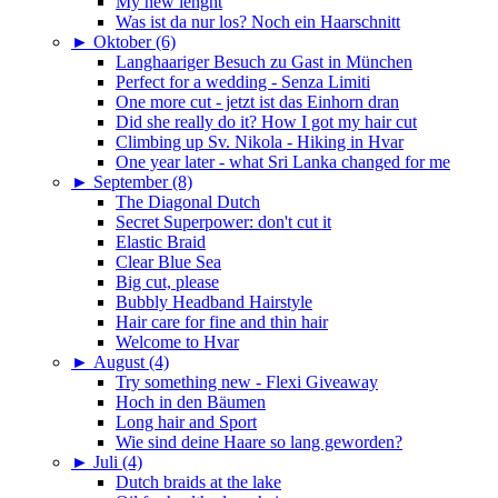
My new lenght
Was ist da nur los? Noch ein Haarschnitt
►
Oktober (6)
Langhaariger Besuch zu Gast in München
Perfect for a wedding - Senza Limiti
One more cut - jetzt ist das Einhorn dran
Did she really do it? How I got my hair cut
Climbing up Sv. Nikola - Hiking in Hvar
One year later - what Sri Lanka changed for me
►
September (8)
The Diagonal Dutch
Secret Superpower: don't cut it
Elastic Braid
Clear Blue Sea
Big cut, please
Bubbly Headband Hairstyle
Hair care for fine and thin hair
Welcome to Hvar
►
August (4)
Try something new - Flexi Giveaway
Hoch in den Bäumen
Long hair and Sport
Wie sind deine Haare so lang geworden?
►
Juli (4)
Dutch braids at the lake