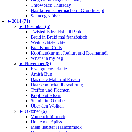
Throwback Thursday
Haarkuren selbermachen - Grundrezept
Schneegestöber
►
2014 (71)
►
Dezember (6)
Twisted Edge Fishtail Braid
Braid in Braid mal französisch
Weihnachtsleuchten
Braids and Curls
Kopfhautkur mit Joghurt und Rosmarinöl
What's in my bag
►
November (8)
Fischgrätenvariante
Amish Bun
Das erste Mal - mit Kissen
Haarschmuckaufbewahrung
Treffen und Flechten
Kopfhautbalsam
Schnitt im Oktober
Über den Wolken
►
Oktober (6)
Von euch für mich
Heute mal Spliss
Mein liebster Haarschmuck