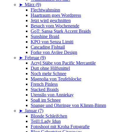
►
März (9)
Flechtwahnsinn
Haartraum goes Wordpress
Jetzt wird geschnitten
Besuch vom Wochenende
GoT: Sansa Stark Accent Braids
Sunshine Braid
KPO von Senza Limiti
Cascading Fishtail
Forke von Avilee Design
►
Februar (9)
Acryl Stäbe von Pacific Mercantile
Dutt ohne Hilfsmittel
Noch mehr Schnee
Magnolia von Teufelslocke
French Pinless
Stacked Braids
Utensilo von Anniekay
Spaß im Schnee
Spange und Ohrringe von Klimm-Bimm
►
Januar (7)
Blonde Schleifchen
Teil1:Lady Idun
Fotoshoot mit Kroha Fotografie
Blog Geburtstag Giveaway