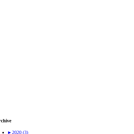
chive
►
2020 (3)