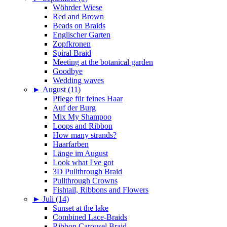
Wöhrder Wiese
Red and Brown
Beads on Braids
Englischer Garten
Zopfkronen
Spiral Braid
Meeting at the botanical garden
Goodbye
Wedding waves
►
August (11)
Pflege für feines Haar
Auf der Burg
Mix My Shampoo
Loops and Ribbon
How many strands?
Haarfarben
Länge im August
Look what I've got
3D Pullthrough Braid
Pullthrough Crowns
Fishtail, Ribbons and Flowers
►
Juli (14)
Sunset at the lake
Combined Lace-Braids
Ribbon Carousel Braid