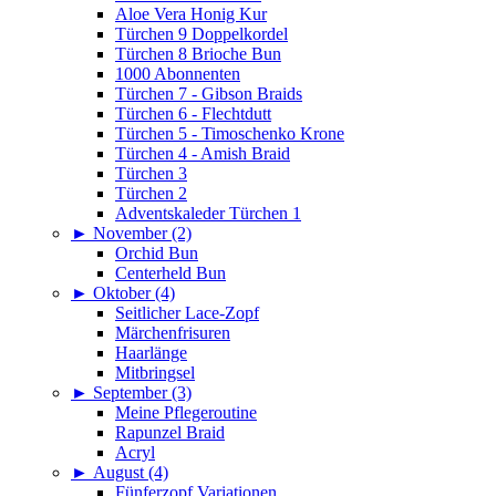
Aloe Vera Honig Kur
Türchen 9 Doppelkordel
Türchen 8 Brioche Bun
1000 Abonnenten
Türchen 7 - Gibson Braids
Türchen 6 - Flechtdutt
Türchen 5 - Timoschenko Krone
Türchen 4 - Amish Braid
Türchen 3
Türchen 2
Adventskaleder Türchen 1
►
November (2)
Orchid Bun
Centerheld Bun
►
Oktober (4)
Seitlicher Lace-Zopf
Märchenfrisuren
Haarlänge
Mitbringsel
►
September (3)
Meine Pflegeroutine
Rapunzel Braid
Acryl
►
August (4)
Fünferzopf Variationen