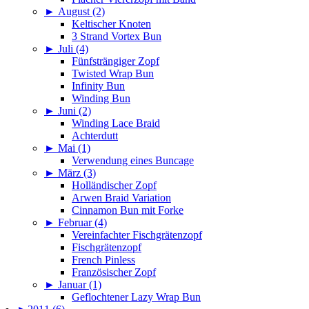
►
August (2)
Keltischer Knoten
3 Strand Vortex Bun
►
Juli (4)
Fünfsträngiger Zopf
Twisted Wrap Bun
Infinity Bun
Winding Bun
►
Juni (2)
Winding Lace Braid
Achterdutt
►
Mai (1)
Verwendung eines Buncage
►
März (3)
Holländischer Zopf
Arwen Braid Variation
Cinnamon Bun mit Forke
►
Februar (4)
Vereinfachter Fischgrätenzopf
Fischgrätenzopf
French Pinless
Französischer Zopf
►
Januar (1)
Geflochtener Lazy Wrap Bun