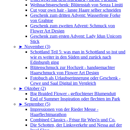
Weihnachtsgeschenk: Blütenstab von Senza Limiti
Cut your own hair - lange Haare selber schneiden
Geschenk zum dritten Advent: Wasserfeste Forke
von Grahtoe
Geschenk zum zweiten Advent: Schmuck von
Flower Art Design
Geschenk zum ersten Advent: Lady Idun Unicorn
Stick
►
November (3)
Schottland Teil 5: was man in Schottland so isst und
wie es weiter in den Süden und zurück nach
Edinburgh ging
Blütenschmuck zur Hochzeit - handgemachter
Haarschmuck von Flower Art Design
Fotobuch als Urlaubserinnerung oder Geschenk -
Cewe und Saal Digital im Vergleich
►
Oktober (2)
Big Braided Flower - geflochtener Blumendutt
End of Summer Inspiration oder flechten im Park
►
September (5)
Impressionen von der Rieder Messe -
Haarflechtmarathon
Combined Classics - Frisur für Wies'n und Co.
Die Schotten, der Linksverkehr und Nessa auf der