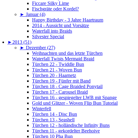
Ficcare Silky Lime
Fischgräte oder Kordel?
►
Januar (4)
Happy Birthday - 3 Jahre Haartraum
2014 - Aussicht und Vorsätze
Waterfall into Braids
Silvester Special
►
2013 (51)
►
Dezember (27)
Weihnachten und das letzte Türchen
Waterfall Twists Mermaid Braid
Türchen 22 - Twiddle Bun
Türchen 21 - Woven Bun
Türchen 20 - Haarnetz
Türchen 19 - Fünfer mit Band
Türchen 18 - Cage Braided Ponytail
Türchen 17 - Carousel Braid
Türchen 16 - gespiegelter LWB mit Spange
Gold und Glitzer - Woven Flip Bun Tutorial
Winterfell
Türchen 14 - Disc Bun
Türchen 13 - Seashell
Türchen 12 - holländische Infinity Buns
Türchen 11 - gekordelter Beehoive
Türchen 10 Pha Bun