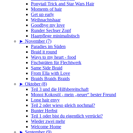
Ponytail Trick and Star Wars Hair
Moments of hair
Get up early
Weihnachtshaar
Goodbye my love
Runder Sechser Zopf
Haarpflege minimalistisch
►
November (7)
Paradies im Süden
Braid it round
Ways to my heart - food
Fischgräten für Flechtwerk
Same Side Braid
From Ella with Love
Braids Braids Braids
►
Oktober (8)
Teil 3 und die Hilfsbereitschaft
Monoi Kokosöl - mein „neuer“ bester Freund
Long hair envy
Teil 2 oder wieso gleich nochmal?
Bunter Herbst
Teil 1 oder bist du eigentlich verrückt?
Wieder zwei mehr
Welcome Home
►
September (9)