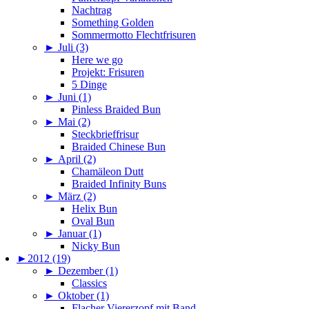
Nachtrag
Something Golden
Sommermotto Flechtfrisuren
►
Juli (3)
Here we go
Projekt: Frisuren
5 Dinge
►
Juni (1)
Pinless Braided Bun
►
Mai (2)
Steckbrieffrisur
Braided Chinese Bun
►
April (2)
Chamäleon Dutt
Braided Infinity Buns
►
März (2)
Helix Bun
Oval Bun
►
Januar (1)
Nicky Bun
►
2012 (19)
►
Dezember (1)
Classics
►
Oktober (1)
Flacher Viererzopf mit Band