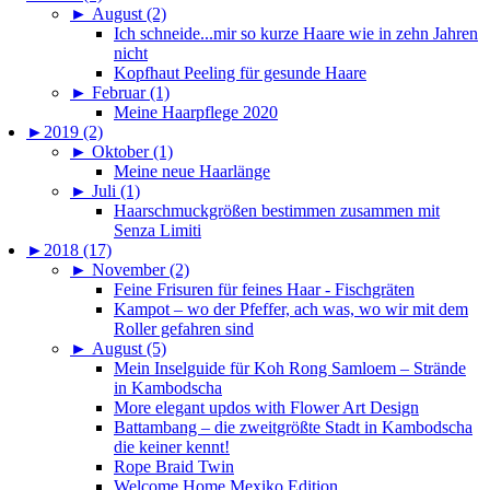
►
August (2)
Ich schneide...mir so kurze Haare wie in zehn Jahren
nicht
Kopfhaut Peeling für gesunde Haare
►
Februar (1)
Meine Haarpflege 2020
►
2019 (2)
►
Oktober (1)
Meine neue Haarlänge
►
Juli (1)
Haarschmuckgrößen bestimmen zusammen mit
Senza Limiti
►
2018 (17)
►
November (2)
Feine Frisuren für feines Haar - Fischgräten
Kampot – wo der Pfeffer, ach was, wo wir mit dem
Roller gefahren sind
►
August (5)
Mein Inselguide für Koh Rong Samloem – Strände
in Kambodscha
More elegant updos with Flower Art Design
Battambang – die zweitgrößte Stadt in Kambodscha
die keiner kennt!
Rope Braid Twin
Welcome Home Mexiko Edition