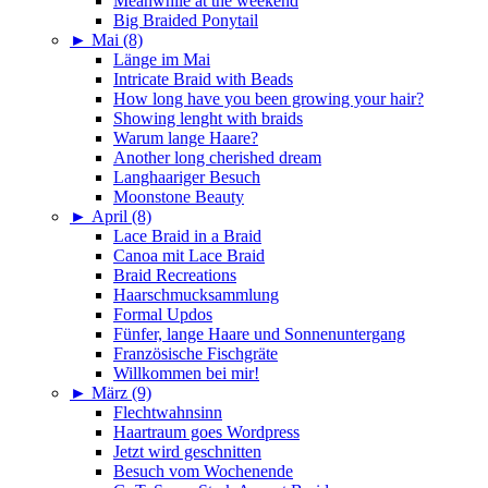
Meanwhile at the weekend
Big Braided Ponytail
►
Mai (8)
Länge im Mai
Intricate Braid with Beads
How long have you been growing your hair?
Showing lenght with braids
Warum lange Haare?
Another long cherished dream
Langhaariger Besuch
Moonstone Beauty
►
April (8)
Lace Braid in a Braid
Canoa mit Lace Braid
Braid Recreations
Haarschmucksammlung
Formal Updos
Fünfer, lange Haare und Sonnenuntergang
Französische Fischgräte
Willkommen bei mir!
►
März (9)
Flechtwahnsinn
Haartraum goes Wordpress
Jetzt wird geschnitten
Besuch vom Wochenende