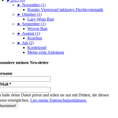
►
2011 (6)
►
November (1)
Runder Viererzopf inklusive Flechtsystematik
►
Oktober (1)
Lazy Wrap Bun
►
September (1)
Woven Bun
►
August (1)
Rosebun
►
Juli (2)
Kordelzopf
Meine erste Anleitung
onniere meinen Newsletter
orname
-Mail
*
h halte deine Daten privat und teilen sie nur mit Dritten, die diesen
enst ermöglichen.
Lies meine Datenschutzerklärung.