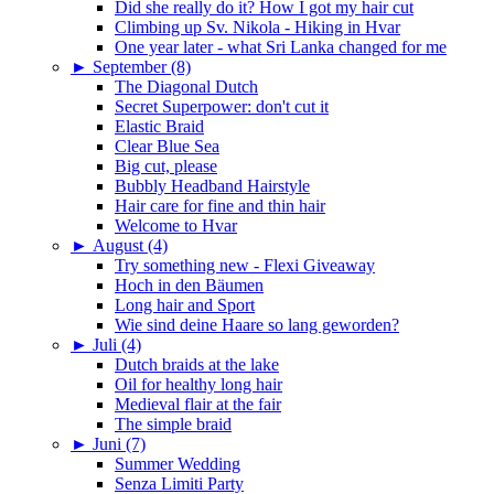
Did she really do it? How I got my hair cut
Climbing up Sv. Nikola - Hiking in Hvar
One year later - what Sri Lanka changed for me
►
September (8)
The Diagonal Dutch
Secret Superpower: don't cut it
Elastic Braid
Clear Blue Sea
Big cut, please
Bubbly Headband Hairstyle
Hair care for fine and thin hair
Welcome to Hvar
►
August (4)
Try something new - Flexi Giveaway
Hoch in den Bäumen
Long hair and Sport
Wie sind deine Haare so lang geworden?
►
Juli (4)
Dutch braids at the lake
Oil for healthy long hair
Medieval flair at the fair
The simple braid
►
Juni (7)
Summer Wedding
Senza Limiti Party