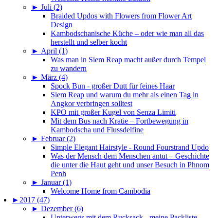
►
Juli (2)
Braided Updos with Flowers from Flower Art
Design
Kambodschanische Küche – oder wie man all das
herstellt und selber kocht
►
April (1)
Was man in Siem Reap macht außer durch Tempel
zu wandern
►
März (4)
Spock Bun - großer Dutt für feines Haar
Siem Reap und warum du mehr als einen Tag in
Angkor verbringen solltest
KPO mit großer Kugel von Senza Limiti
Mit dem Bus nach Kratie – Fortbewegung in
Kambodscha und Flussdelfine
►
Februar (2)
Simple Elegant Hairstyle - Round Fourstrand Updo
Was der Mensch dem Menschen antut – Geschichte
die unter die Haut geht und unser Besuch in Phnom
Penh
►
Januar (1)
Welcome Home from Cambodia
►
2017 (47)
►
Dezember (6)
Unterwegs mit dem Rucksack - meine Packliste