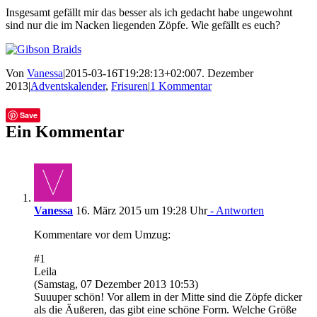
Insgesamt gefällt mir das besser als ich gedacht habe ungewohnt
sind nur die im Nacken liegenden Zöpfe. Wie gefällt es euch?
Von
Vanessa
|
2015-03-16T19:28:13+02:00
7. Dezember
2013
|
Adventskalender
,
Frisuren
|
1 Kommentar
Facebook
Twitter
Tumblr
E-
Save
Mail
Ein Kommentar
Vanessa
16. März 2015 um 19:28 Uhr
- Antworten
Kommentare vor dem Umzug:
#1
Leila
(Samstag, 07 Dezember 2013 10:53)
Suuuper schön! Vor allem in der Mitte sind die Zöpfe dicker
als die Äußeren, das gibt eine schöne Form. Welche Größe