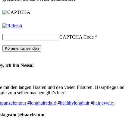
CAPTCHA Code
*
y, ich bin Nessa!
e mit den langen Haaren und den vielen Frisuren. Haarpflege und
pfe zum selber machen gibt’s hier!
apunzelontour
#
longhairedgirl
#
healthylonghair
#
hairjewelry
nstagram @haartraum