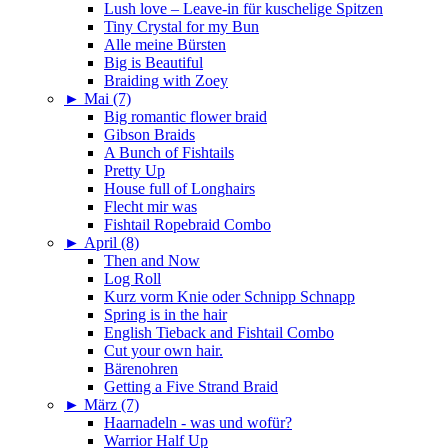
Lush love – Leave-in für kuschelige Spitzen
Tiny Crystal for my Bun
Alle meine Bürsten
Big is Beautiful
Braiding with Zoey
►
Mai (7)
Big romantic flower braid
Gibson Braids
A Bunch of Fishtails
Pretty Up
House full of Longhairs
Flecht mir was
Fishtail Ropebraid Combo
►
April (8)
Then and Now
Log Roll
Kurz vorm Knie oder Schnipp Schnapp
Spring is in the hair
English Tieback and Fishtail Combo
Cut your own hair.
Bärenohren
Getting a Five Strand Braid
►
März (7)
Haarnadeln - was und wofür?
Warrior Half Up