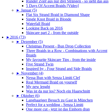
Runder Zopf aus nur drei Strängen - so sieht das aus
5 Days Of Accent Braids [Video]
►
Januar (5)
Flat Six Strand Braid in Diamond Shape
Single Knot Braid in Blonde
Waterfall Braid
Looking Back on 2016
Skincare part 2 - from the outside
►
2016 (73)
►
Dezember (5)
Christmas Present - Bun Drop Collection
Three Braids in a Row - Combinations with Accent
Braids
My favourite Skincare Tips - from the inside
Five Strand Twin
Inspired by - Four Strand and Side Braids
►
November (4)
Nessa Bun with Senza Limiti Clef
Real Mermaid Braid on yourself
My new lenght
Was ist da nur los? Noch ein Haarschnitt
►
Oktober (6)
Langhaariger Besuch zu Gast in München
Perfect for a wedding - Senza Limiti
One more cut - jetzt ist das Einhorn dran