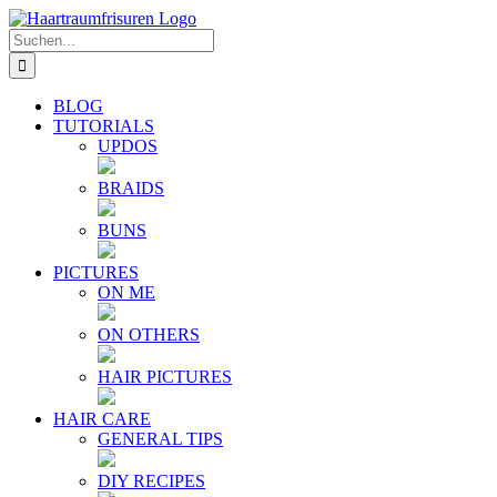
Zum
E-
YouTube
Instagram
Facebook
Twitter
Inhalt
Mail
Suche
springen
nach:
BLOG
TUTORIALS
UPDOS
BRAIDS
BUNS
PICTURES
ON ME
ON OTHERS
HAIR PICTURES
HAIR CARE
GENERAL TIPS
DIY RECIPES