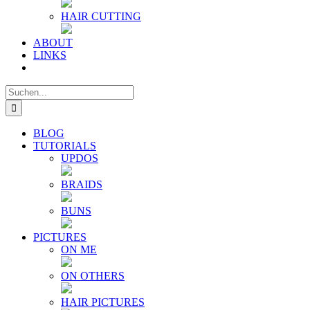
HAIR CUTTING
ABOUT
LINKS
Suche
nach:
BLOG
TUTORIALS
UPDOS
BRAIDS
BUNS
PICTURES
ON ME
ON OTHERS
HAIR PICTURES