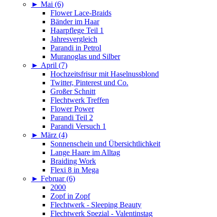
►
Mai (6)
Flower Lace-Braids
Bänder im Haar
Haarpflege Teil 1
Jahresvergleich
Parandi in Petrol
Muranoglas und Silber
►
April (7)
Hochzeitsfrisur mit Haselnussblond
Twitter, Pinterest und Co.
Großer Schnitt
Flechtwerk Treffen
Flower Power
Parandi Teil 2
Parandi Versuch 1
►
März (4)
Sonnenschein und Übersichtlichkeit
Lange Haare im Alltag
Braiding Work
Flexi 8 in Mega
►
Februar (6)
2000
Zopf in Zopf
Flechtwerk - Sleeping Beauty
Flechtwerk Spezial - Valentinstag