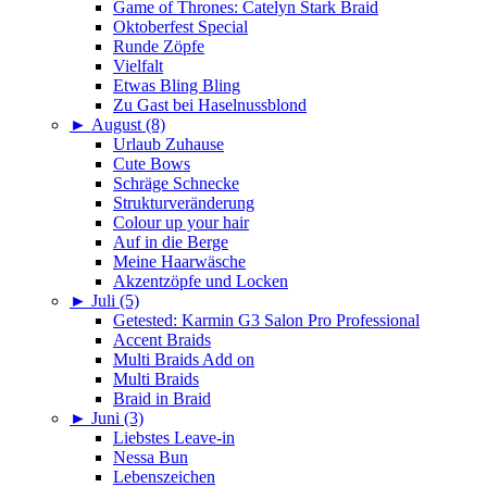
Game of Thrones: Catelyn Stark Braid
Oktoberfest Special
Runde Zöpfe
Vielfalt
Etwas Bling Bling
Zu Gast bei Haselnussblond
►
August (8)
Urlaub Zuhause
Cute Bows
Schräge Schnecke
Strukturveränderung
Colour up your hair
Auf in die Berge
Meine Haarwäsche
Akzentzöpfe und Locken
►
Juli (5)
Getested: Karmin G3 Salon Pro Professional
Accent Braids
Multi Braids Add on
Multi Braids
Braid in Braid
►
Juni (3)
Liebstes Leave-in
Nessa Bun
Lebenszeichen