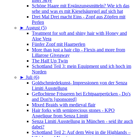
Insel Skye
Schöne Haare mit Ergänzungsmitteln? Wie ich das
sehe und was es mit Kieselsäuregel auf sich hat
Drei Mal Drei macht Eins - Zopf aus Zöpfen mit
Perlen
►
August (5)
Treatment for soft and shiny hair with Honey and
Aloe Vera
Fünfer Zopf mit Haarperlen
More than just a hair clip - Flexis and more from
Lillarose Giveaway
The Half Up Twin
Schottland Teil 3: mein Equipment und ich hoch im
Norden
►
Juli (6)
Goldschmiedekunst- Impressionen von der Senza
Limiti Ausstellung
Geflochtene Frisueren bei Echtpaarperücken - Do's
and Don'ts [sponsored]
Mixed Braids with medieval flair
Hair forks with semiprecious stones - KPO
Angelique from Senza Limiti
Senza Limiti Ausstellung in München - seid ihr auch
dabei?
Schottland Teil 2: Auf dem Weg in die Highlands –