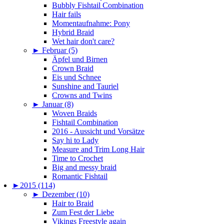
Bubbly Fishtail Combination
Hair fails
Momentaufnahme: Pony
Hybrid Braid
Wet hair don't care?
►
Februar (5)
Äpfel und Birnen
Crown Braid
Eis und Schnee
Sunshine and Tauriel
Crowns and Twins
►
Januar (8)
Woven Braids
Fishtail Combination
2016 - Aussicht und Vorsätze
Say hi to Lady
Measure and Trim Long Hair
Time to Crochet
Big and messy braid
Romantic Fishtail
►
2015 (114)
►
Dezember (10)
Hair to Braid
Zum Fest der Liebe
Vikings Freestyle again