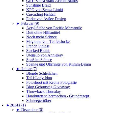
GoT: Sansa Stark Accent Braids
Sunshine Braid
KPO von Senza Limiti
Cascading Fishtail
Forke von Avilee Design
►
Februar (9)
Acryl Stäbe von Pacific Mercantile
Dutt ohne Hilfsmittel
Noch mehr Schnee
Magnolia von Teufelslocke
French Pinless
Stacked Braids
Utensilo von Anniekay
Spaß im Schnee
Spange und Ohrringe von Klimm-Bimm
►
Januar (7)
Blonde Schleifchen
Teil1:Lady Idun
Fotoshoot mit Kroha Fotografie
Blog Geburtstag Giveaway
Throwback Thursday
Haarkuren selbermachen - Grundrezept
Schneegestöber
►
2014 (71)
►
Dezember (6)