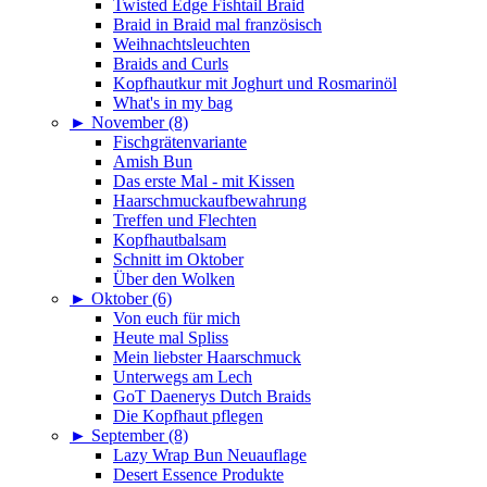
Twisted Edge Fishtail Braid
Braid in Braid mal französisch
Weihnachtsleuchten
Braids and Curls
Kopfhautkur mit Joghurt und Rosmarinöl
What's in my bag
►
November (8)
Fischgrätenvariante
Amish Bun
Das erste Mal - mit Kissen
Haarschmuckaufbewahrung
Treffen und Flechten
Kopfhautbalsam
Schnitt im Oktober
Über den Wolken
►
Oktober (6)
Von euch für mich
Heute mal Spliss
Mein liebster Haarschmuck
Unterwegs am Lech
GoT Daenerys Dutch Braids
Die Kopfhaut pflegen
►
September (8)
Lazy Wrap Bun Neuauflage
Desert Essence Produkte