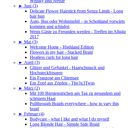
Whisky und Nessie
►
Juni (3)
Delicate Flower Hairstick from Senza Limiti - Long
hair bun
Auto, Bus oder Wohnmobil – in Schottland vorwärts
kommen und schlafen
Wenn Gäste zu Freunden werden - Treffen im Allgäu
2017
►
Mai (3)
Welcome Home - Highland Edition
Flowers in my hair - Stacked Braid
Heatless curls for long hair
►
April (3)
Glitzer und Gefunkel - Haarschmuck und
Hochsteckfrisuren
Ein Franzose am Chiemsee
Ein Zopf aus Zöpfen - The3x3Twin
►
März (2)
Mit 100 Bürstenstrichen am Tag zu gesundem und
schönem Haar
Pullthrough Braids everywhere - how to vary this
braid
►
Februar (4)
Bodycare - what I like and what I do myself
Long Blonde Hair - Simple Side Braid