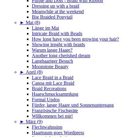
Purple and Dots - Braid with Ribbon
Dressing up with a braid
Meanwhile at the weekend
Big Braided Ponytail
►
Mai (8)
Länge im Mai
Intricate Braid with Beads
How long have you been growing your hair?
Showing lenght with braids
Warum lange Haare?
Another long cherished dream
Langhaariger Besuch
Moonstone Beauty
►
April (8)
Lace Braid in a Braid
Canoa mit Lace Braid
Braid Recreations
Haarschmucksammlung
Formal Updos
Fünfer, lange Haare und Sonnenuntergang
Französische Fischgräte
Willkommen bei mir!
►
März (9)
Flechtwahnsinn
Haartraum goes Wordpress