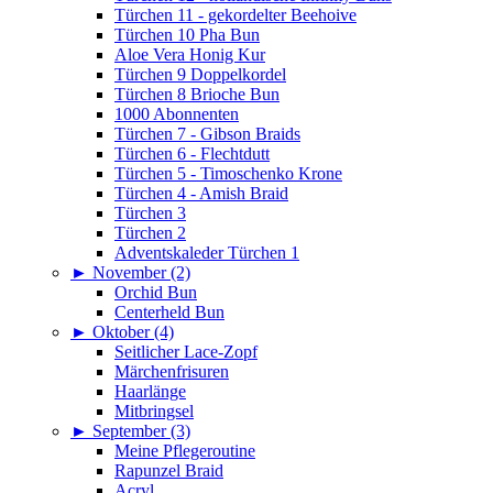
Türchen 11 - gekordelter Beehoive
Türchen 10 Pha Bun
Aloe Vera Honig Kur
Türchen 9 Doppelkordel
Türchen 8 Brioche Bun
1000 Abonnenten
Türchen 7 - Gibson Braids
Türchen 6 - Flechtdutt
Türchen 5 - Timoschenko Krone
Türchen 4 - Amish Braid
Türchen 3
Türchen 2
Adventskaleder Türchen 1
►
November (2)
Orchid Bun
Centerheld Bun
►
Oktober (4)
Seitlicher Lace-Zopf
Märchenfrisuren
Haarlänge
Mitbringsel
►
September (3)
Meine Pflegeroutine
Rapunzel Braid
Acryl