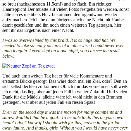
so breit (nachgemessen 11,5cm!) und so flach. Ein richtiger
Haarteppich! Der musste auf vielen Fotos festgehalten werden, sonst
hätte ich es nie übers Herz bekommen den irgendwann wieder
aufzumachen. Ich habe dann übrigens auch eine Nacht mit Haube
damit geschlafen und ihn noch einen weiteren Tag getragen, hier
seht ihr das Ergebnis nach einer Nacht.
I was so overwhelmed by this braid. It is so huge and flat. We
needed to take so many pictures of it, otherwise I could never ever
undo it again. I even slept on it one night, you can see the result
below.
Und auch am zweiten Tag hat er für viele Kommentare und
erstaunte Blicke gesorgt. Das wäre doch mal ein Ziel, oder? Den an
sich selbst flechten zu können? Ob ich mir das vornehmen soll weiß
ich nicht, das liegt aber auf jeden Fall in weiter Zukunft. Und vielen
Dank für die Mädels, alleine wäre ich wohl nicht in den Brunnen
gestiegen, war aber auf jeden Fall ein riesen Spaß!
Even on the secod day it was the reason for many comments and
stares. Wouldn’t that be a goal? To be able to do this on your own
head? I don’t know if I should wish for this, maybe in the far far
away future. And thanks, girls. Without you I would have never ever