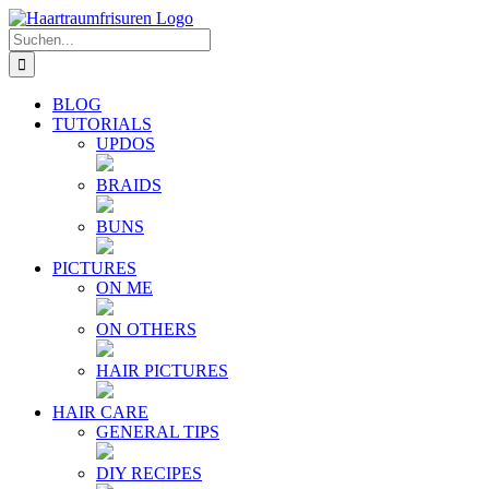
Zum
E-
YouTube
Instagram
Facebook
Twitter
Inhalt
Mail
Suche
springen
nach:
BLOG
TUTORIALS
UPDOS
BRAIDS
BUNS
PICTURES
ON ME
ON OTHERS
HAIR PICTURES
HAIR CARE
GENERAL TIPS
DIY RECIPES