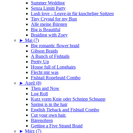
Summer Wedding
Senza Limiti Party
Lush love – Leave-in für kuschelige Spitzen
Tiny Crystal for my Bun
Alle meine Bürsten
Big is Beautiful
Braiding with Zoey
►
Mai (7)
Big romantic flower braid
Gibson Braids
A Bunch of Fishtails
Pretty Up
House full of Longhairs
Flecht mir was
Fishtail Ropebraid Combo
►
April (8)
Then and Now
Log Roll
Kurz vorm Knie oder Schnipp Schnapp
Spring is in the hair
English Tieback and Fishtail Combo
Cut your own hair.
Bärenohren
Getting a Five Strand Braid
►
März (7)