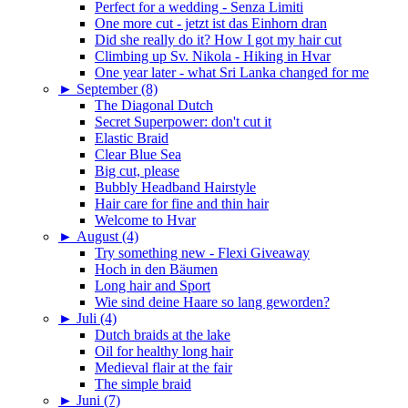
Perfect for a wedding - Senza Limiti
One more cut - jetzt ist das Einhorn dran
Did she really do it? How I got my hair cut
Climbing up Sv. Nikola - Hiking in Hvar
One year later - what Sri Lanka changed for me
►
September (8)
The Diagonal Dutch
Secret Superpower: don't cut it
Elastic Braid
Clear Blue Sea
Big cut, please
Bubbly Headband Hairstyle
Hair care for fine and thin hair
Welcome to Hvar
►
August (4)
Try something new - Flexi Giveaway
Hoch in den Bäumen
Long hair and Sport
Wie sind deine Haare so lang geworden?
►
Juli (4)
Dutch braids at the lake
Oil for healthy long hair
Medieval flair at the fair
The simple braid
►
Juni (7)