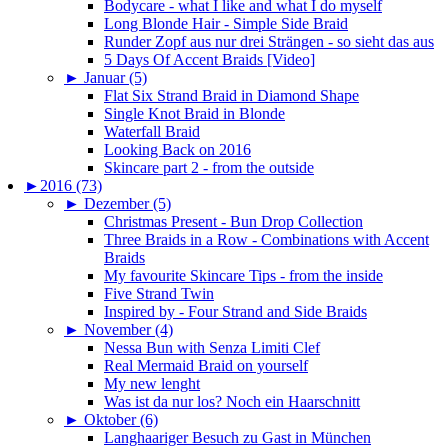
Bodycare - what I like and what I do myself
Long Blonde Hair - Simple Side Braid
Runder Zopf aus nur drei Strängen - so sieht das aus
5 Days Of Accent Braids [Video]
►
Januar (5)
Flat Six Strand Braid in Diamond Shape
Single Knot Braid in Blonde
Waterfall Braid
Looking Back on 2016
Skincare part 2 - from the outside
►
2016 (73)
►
Dezember (5)
Christmas Present - Bun Drop Collection
Three Braids in a Row - Combinations with Accent
Braids
My favourite Skincare Tips - from the inside
Five Strand Twin
Inspired by - Four Strand and Side Braids
►
November (4)
Nessa Bun with Senza Limiti Clef
Real Mermaid Braid on yourself
My new lenght
Was ist da nur los? Noch ein Haarschnitt
►
Oktober (6)
Langhaariger Besuch zu Gast in München