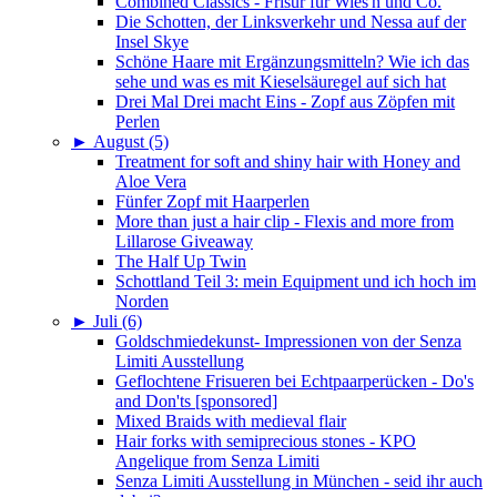
Combined Classics - Frisur für Wies'n und Co.
Die Schotten, der Linksverkehr und Nessa auf der
Insel Skye
Schöne Haare mit Ergänzungsmitteln? Wie ich das
sehe und was es mit Kieselsäuregel auf sich hat
Drei Mal Drei macht Eins - Zopf aus Zöpfen mit
Perlen
►
August (5)
Treatment for soft and shiny hair with Honey and
Aloe Vera
Fünfer Zopf mit Haarperlen
More than just a hair clip - Flexis and more from
Lillarose Giveaway
The Half Up Twin
Schottland Teil 3: mein Equipment und ich hoch im
Norden
►
Juli (6)
Goldschmiedekunst- Impressionen von der Senza
Limiti Ausstellung
Geflochtene Frisueren bei Echtpaarperücken - Do's
and Don'ts [sponsored]
Mixed Braids with medieval flair
Hair forks with semiprecious stones - KPO
Angelique from Senza Limiti
Senza Limiti Ausstellung in München - seid ihr auch