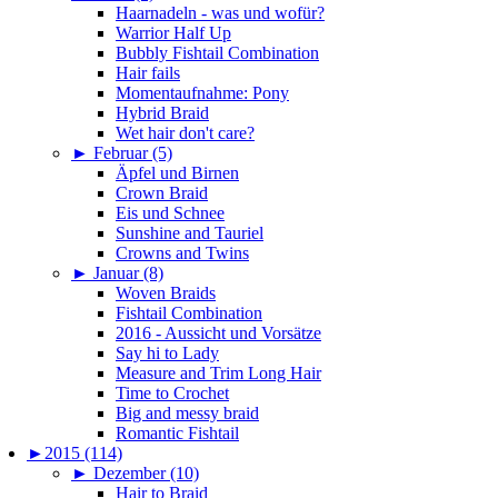
Haarnadeln - was und wofür?
Warrior Half Up
Bubbly Fishtail Combination
Hair fails
Momentaufnahme: Pony
Hybrid Braid
Wet hair don't care?
►
Februar (5)
Äpfel und Birnen
Crown Braid
Eis und Schnee
Sunshine and Tauriel
Crowns and Twins
►
Januar (8)
Woven Braids
Fishtail Combination
2016 - Aussicht und Vorsätze
Say hi to Lady
Measure and Trim Long Hair
Time to Crochet
Big and messy braid
Romantic Fishtail
►
2015 (114)
►
Dezember (10)
Hair to Braid