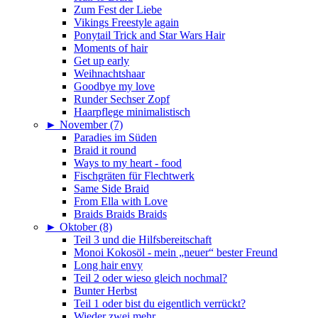
Zum Fest der Liebe
Vikings Freestyle again
Ponytail Trick and Star Wars Hair
Moments of hair
Get up early
Weihnachtshaar
Goodbye my love
Runder Sechser Zopf
Haarpflege minimalistisch
►
November (7)
Paradies im Süden
Braid it round
Ways to my heart - food
Fischgräten für Flechtwerk
Same Side Braid
From Ella with Love
Braids Braids Braids
►
Oktober (8)
Teil 3 und die Hilfsbereitschaft
Monoi Kokosöl - mein „neuer“ bester Freund
Long hair envy
Teil 2 oder wieso gleich nochmal?
Bunter Herbst
Teil 1 oder bist du eigentlich verrückt?
Wieder zwei mehr