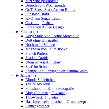
Jetzt wird geschnitten
Besuch vom Wochenende
GoT: Sansa Stark Accent Braids
Sunshine Braid
KPO von Senza Limiti
Cascading Fishtail
Forke von Avilee Design
►
Februar (9)
Acryl Stäbe von Pacific Mercantile
Dutt ohne Hilfsmittel
Noch mehr Schnee
Magnolia von Teufelslocke
French Pinless
Stacked Braids
Utensilo von Anniekay
Spaß im Schnee
Spange und Ohrringe von Klimm-Bimm
►
Januar (7)
Blonde Schleifchen
Teil1:Lady Idun
Fotoshoot mit Kroha Fotografie
Blog Geburtstag Giveaway
Throwback Thursday
Haarkuren selbermachen - Grundrezept
Schneegestöber