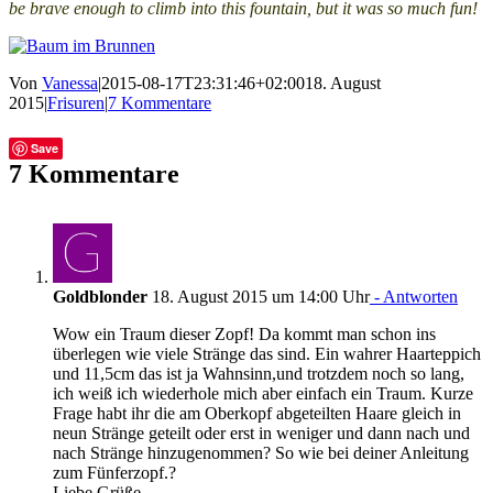
be brave enough to climb into this fountain, but it was so much fun!
Von
Vanessa
|
2015-08-17T23:31:46+02:00
18. August
2015
|
Frisuren
|
7 Kommentare
Facebook
Twitter
Tumblr
E-
Save
Mail
7 Kommentare
Goldblonder
18. August 2015 um 14:00 Uhr
- Antworten
Wow ein Traum dieser Zopf! Da kommt man schon ins
überlegen wie viele Stränge das sind. Ein wahrer Haarteppich
und 11,5cm das ist ja Wahnsinn,und trotzdem noch so lang,
ich weiß ich wiederhole mich aber einfach ein Traum. Kurze
Frage habt ihr die am Oberkopf abgeteilten Haare gleich in
neun Stränge geteilt oder erst in weniger und dann nach und
nach Stränge hinzugenommen? So wie bei deiner Anleitung
zum Fünferzopf.?
Liebe Grüße