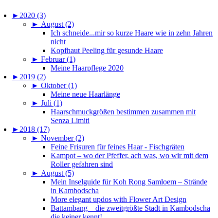
►
2020 (3)
►
August (2)
Ich schneide...mir so kurze Haare wie in zehn Jahren
nicht
Kopfhaut Peeling für gesunde Haare
►
Februar (1)
Meine Haarpflege 2020
►
2019 (2)
►
Oktober (1)
Meine neue Haarlänge
►
Juli (1)
Haarschmuckgrößen bestimmen zusammen mit
Senza Limiti
►
2018 (17)
►
November (2)
Feine Frisuren für feines Haar - Fischgräten
Kampot – wo der Pfeffer, ach was, wo wir mit dem
Roller gefahren sind
►
August (5)
Mein Inselguide für Koh Rong Samloem – Strände
in Kambodscha
More elegant updos with Flower Art Design
Battambang – die zweitgrößte Stadt in Kambodscha
die keiner kennt!