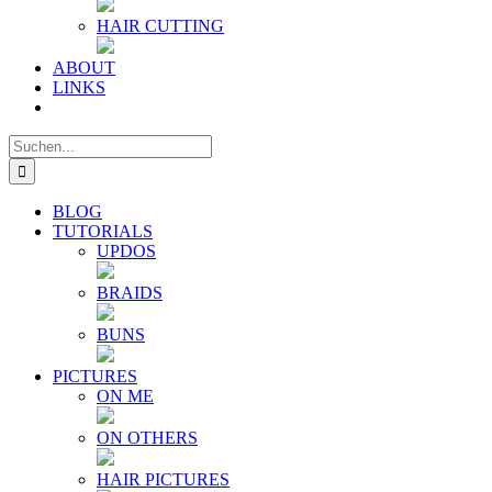
HAIR CUTTING
ABOUT
LINKS
Suche
nach:
BLOG
TUTORIALS
UPDOS
BRAIDS
BUNS
PICTURES
ON ME
ON OTHERS
HAIR PICTURES