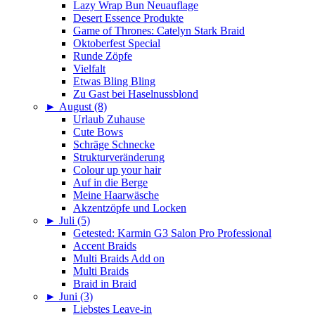
Lazy Wrap Bun Neuauflage
Desert Essence Produkte
Game of Thrones: Catelyn Stark Braid
Oktoberfest Special
Runde Zöpfe
Vielfalt
Etwas Bling Bling
Zu Gast bei Haselnussblond
►
August (8)
Urlaub Zuhause
Cute Bows
Schräge Schnecke
Strukturveränderung
Colour up your hair
Auf in die Berge
Meine Haarwäsche
Akzentzöpfe und Locken
►
Juli (5)
Getested: Karmin G3 Salon Pro Professional
Accent Braids
Multi Braids Add on
Multi Braids
Braid in Braid
►
Juni (3)
Liebstes Leave-in