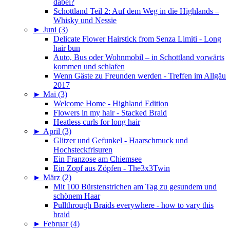
dabei?
Schottland Teil 2: Auf dem Weg in die Highlands –
Whisky und Nessie
►
Juni (3)
Delicate Flower Hairstick from Senza Limiti - Long
hair bun
Auto, Bus oder Wohnmobil – in Schottland vorwärts
kommen und schlafen
Wenn Gäste zu Freunden werden - Treffen im Allgäu
2017
►
Mai (3)
Welcome Home - Highland Edition
Flowers in my hair - Stacked Braid
Heatless curls for long hair
►
April (3)
Glitzer und Gefunkel - Haarschmuck und
Hochsteckfrisuren
Ein Franzose am Chiemsee
Ein Zopf aus Zöpfen - The3x3Twin
►
März (2)
Mit 100 Bürstenstrichen am Tag zu gesundem und
schönem Haar
Pullthrough Braids everywhere - how to vary this
braid
►
Februar (4)