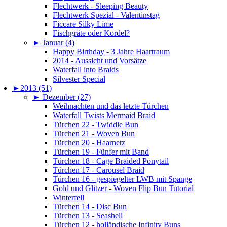
Flechtwerk - Sleeping Beauty
Flechtwerk Spezial - Valentinstag
Ficcare Silky Lime
Fischgräte oder Kordel?
►
Januar (4)
Happy Birthday - 3 Jahre Haartraum
2014 - Aussicht und Vorsätze
Waterfall into Braids
Silvester Special
►
2013 (51)
►
Dezember (27)
Weihnachten und das letzte Türchen
Waterfall Twists Mermaid Braid
Türchen 22 - Twiddle Bun
Türchen 21 - Woven Bun
Türchen 20 - Haarnetz
Türchen 19 - Fünfer mit Band
Türchen 18 - Cage Braided Ponytail
Türchen 17 - Carousel Braid
Türchen 16 - gespiegelter LWB mit Spange
Gold und Glitzer - Woven Flip Bun Tutorial
Winterfell
Türchen 14 - Disc Bun
Türchen 13 - Seashell
Türchen 12 - holländische Infinity Buns