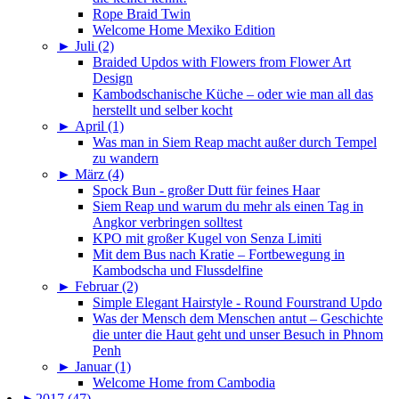
Rope Braid Twin
Welcome Home Mexiko Edition
►
Juli (2)
Braided Updos with Flowers from Flower Art
Design
Kambodschanische Küche – oder wie man all das
herstellt und selber kocht
►
April (1)
Was man in Siem Reap macht außer durch Tempel
zu wandern
►
März (4)
Spock Bun - großer Dutt für feines Haar
Siem Reap und warum du mehr als einen Tag in
Angkor verbringen solltest
KPO mit großer Kugel von Senza Limiti
Mit dem Bus nach Kratie – Fortbewegung in
Kambodscha und Flussdelfine
►
Februar (2)
Simple Elegant Hairstyle - Round Fourstrand Updo
Was der Mensch dem Menschen antut – Geschichte
die unter die Haut geht und unser Besuch in Phnom
Penh
►
Januar (1)
Welcome Home from Cambodia
►
2017 (47)