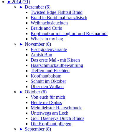
►
2014 (71)
►
Dezember (6)
Twisted Edge Fishtail Braid
Braid in Braid mal französisch
Weihnachtsleuchten
Braids and Curls
Kopfhautkur mit Joghurt und Rosmarinöl
What's in my bag
►
November (8)
Fischgrätenvariante
Amish Bun
Das erste Mal - mit Kissen
Haarschmuckaufbewahrung
Treffen und Flechten
Kopfhautbalsam
Schnitt im Oktober
Über den Wolken
►
Oktober (6)
Von euch für mich
Heute mal Spliss
Mein liebster Haarschmuck
Unterwegs am Lech
GoT Daenerys Dutch Braids
Die Kopfhaut pflegen
►
September (8)