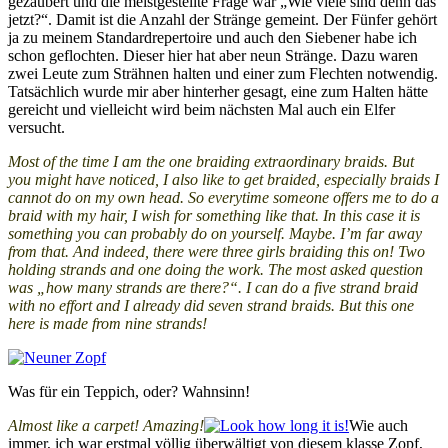
gezaubert und die meistgestellte Frage war „Wie viele sind denn das
jetzt?“. Damit ist die Anzahl der Stränge gemeint. Der Fünfer gehört
ja zu meinem Standardrepertoire und auch den Siebener habe ich
schon geflochten. Dieser hier hat aber neun Stränge. Dazu waren
zwei Leute zum Strähnen halten und einer zum Flechten notwendig.
Tatsächlich wurde mir aber hinterher gesagt, eine zum Halten hätte
gereicht und vielleicht wird beim nächsten Mal auch ein Elfer
versucht.
Most of the time I am the one braiding extraordinary braids. But
you might have noticed, I also like to get braided, especially braids I
cannot do on my own head. So everytime someone offers me to do a
braid with my hair, I wish for something like that. In this case it is
something you can probably do on yourself. Maybe. I’m far away
from that. And indeed, there were three girls braiding this on! Two
holding strands and one doing the work. The most asked question
was „how many strands are there?“. I can do a five strand braid
with no effort and I already did seven strand braids. But this one
here is made from nine strands!
Was für ein Teppich, oder? Wahnsinn!
Almost like a carpet! Amazing!
Wie auch
immer, ich war erstmal völlig überwältigt von diesem klasse Zopf,