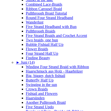
Combined Lace-Braids
Ribbon Carousel Braid
Pullthrough Braid Tutorial
Round Four Strand Headband
Wanderlust
Five Strand Headband with Bun
Pullthrough Braids
Five Strand Braids and Crochet Accent
Two braids, one bun
Bubble Fishtail Half Up
Flower Braids
Four Strand Half Up
Finding Beauty
►
Juni (14)
Winding Four Strand Braid with Ribbon
Haarschmuck aus Holz - Haarhölzer
Big, bigger, dutch fishtail
Butterfly Half Up
Swinging in the sun
Crown Braids
Fishtail and Flowers
Haarsünden
Another Pulltrough Braid
Five Strand Updo