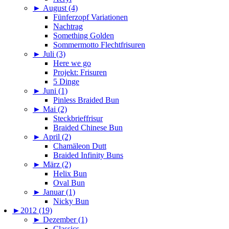
►
August (4)
Fünferzopf Variationen
Nachtrag
Something Golden
Sommermotto Flechtfrisuren
►
Juli (3)
Here we go
Projekt: Frisuren
5 Dinge
►
Juni (1)
Pinless Braided Bun
►
Mai (2)
Steckbrieffrisur
Braided Chinese Bun
►
April (2)
Chamäleon Dutt
Braided Infinity Buns
►
März (2)
Helix Bun
Oval Bun
►
Januar (1)
Nicky Bun
►
2012 (19)
►
Dezember (1)
Classics