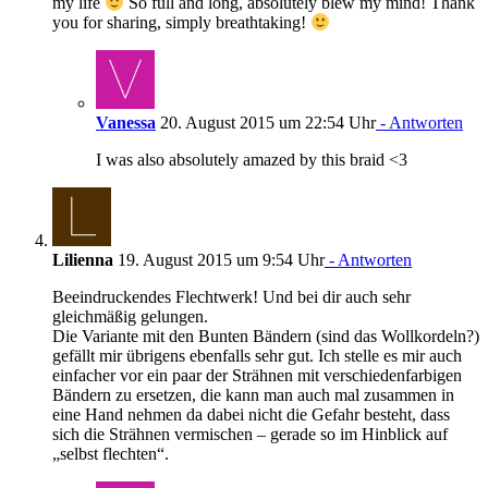
my life
So full and long, absolutely blew my mind! Thank
you for sharing, simply breathtaking!
Vanessa
20. August 2015 um 22:54 Uhr
- Antworten
I was also absolutely amazed by this braid <3
Lilienna
19. August 2015 um 9:54 Uhr
- Antworten
Beeindruckendes Flechtwerk! Und bei dir auch sehr
gleichmäßig gelungen.
Die Variante mit den Bunten Bändern (sind das Wollkordeln?)
gefällt mir übrigens ebenfalls sehr gut. Ich stelle es mir auch
einfacher vor ein paar der Strähnen mit verschiedenfarbigen
Bändern zu ersetzen, die kann man auch mal zusammen in
eine Hand nehmen da dabei nicht die Gefahr besteht, dass
sich die Strähnen vermischen – gerade so im Hinblick auf
„selbst flechten“.