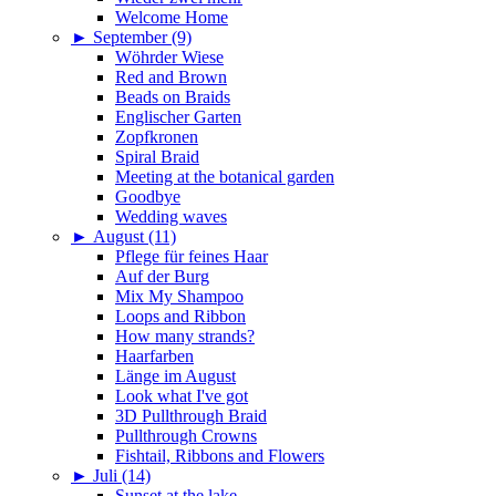
Welcome Home
►
September (9)
Wöhrder Wiese
Red and Brown
Beads on Braids
Englischer Garten
Zopfkronen
Spiral Braid
Meeting at the botanical garden
Goodbye
Wedding waves
►
August (11)
Pflege für feines Haar
Auf der Burg
Mix My Shampoo
Loops and Ribbon
How many strands?
Haarfarben
Länge im August
Look what I've got
3D Pullthrough Braid
Pullthrough Crowns
Fishtail, Ribbons and Flowers
►
Juli (14)
Sunset at the lake