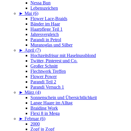
Nessa Bun
Lebenszeichen
►
Mai (6)
Flower Lace-Braids
Bänder im Haar
Haarpflege Teil 1
Jahresvergleich
Parandi in Petrol
Muranoglas und Silber
►
April (7)
Hochzeitsfrisur mit Haselnussblond
Twitter, Pinterest und Co.
Großer Schnitt
Flechtwerk Treffen
Flower Power
Parandi Teil 2
Parandi Versuch 1
►
März (4)
Sonnenschein und Übersichtlichkeit
Lange Haare im Alltag
Braiding Work
Flexi 8 in Mega
►
Februar (6)
2000
Zopf in Zopf