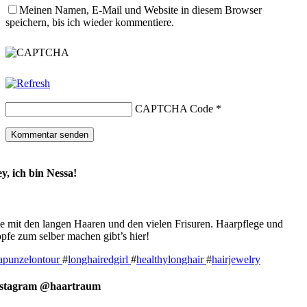
Meinen Namen, E-Mail und Website in diesem Browser
speichern, bis ich wieder kommentiere.
CAPTCHA Code
*
y, ich bin Nessa!
e mit den langen Haaren und den vielen Frisuren. Haarpflege und
pfe zum selber machen gibt’s hier!
apunzelontour
#
longhairedgirl
#
healthylonghair
#
hairjewelry
nstagram @haartraum