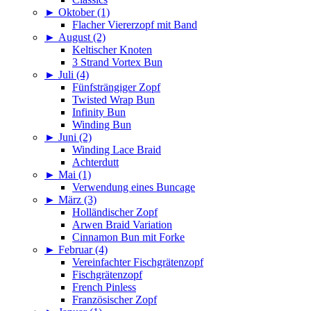
►
Oktober (1)
Flacher Viererzopf mit Band
►
August (2)
Keltischer Knoten
3 Strand Vortex Bun
►
Juli (4)
Fünfsträngiger Zopf
Twisted Wrap Bun
Infinity Bun
Winding Bun
►
Juni (2)
Winding Lace Braid
Achterdutt
►
Mai (1)
Verwendung eines Buncage
►
März (3)
Holländischer Zopf
Arwen Braid Variation
Cinnamon Bun mit Forke
►
Februar (4)
Vereinfachter Fischgrätenzopf
Fischgrätenzopf
French Pinless
Französischer Zopf