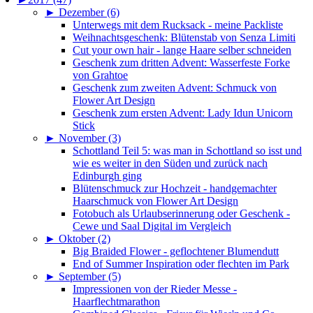
►
Dezember (6)
Unterwegs mit dem Rucksack - meine Packliste
Weihnachtsgeschenk: Blütenstab von Senza Limiti
Cut your own hair - lange Haare selber schneiden
Geschenk zum dritten Advent: Wasserfeste Forke
von Grahtoe
Geschenk zum zweiten Advent: Schmuck von
Flower Art Design
Geschenk zum ersten Advent: Lady Idun Unicorn
Stick
►
November (3)
Schottland Teil 5: was man in Schottland so isst und
wie es weiter in den Süden und zurück nach
Edinburgh ging
Blütenschmuck zur Hochzeit - handgemachter
Haarschmuck von Flower Art Design
Fotobuch als Urlaubserinnerung oder Geschenk -
Cewe und Saal Digital im Vergleich
►
Oktober (2)
Big Braided Flower - geflochtener Blumendutt
End of Summer Inspiration oder flechten im Park
►
September (5)
Impressionen von der Rieder Messe -
Haarflechtmarathon