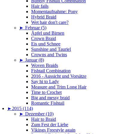
Bubbly Fishtail Combination
Hair fails
Momentaufnahme: Pony
Hybrid Braid
Wet hair don't care?
►
Februar (5)
Äpfel und Birnen
Crown Braid
Eis und Schnee
Sunshine and Tauriel
Crowns and Twins
►
Januar (8)
Woven Braids
Fishtail Combination
2016 - Aussicht und Vorsätze
Say hi to Lady
Measure and Trim Long Hair
Time to Crochet
Big and messy braid
Romantic Fishtail
►
2015 (114)
►
Dezember (10)
Hair to Braid
Zum Fest der Liebe
Vikings Freestyle again