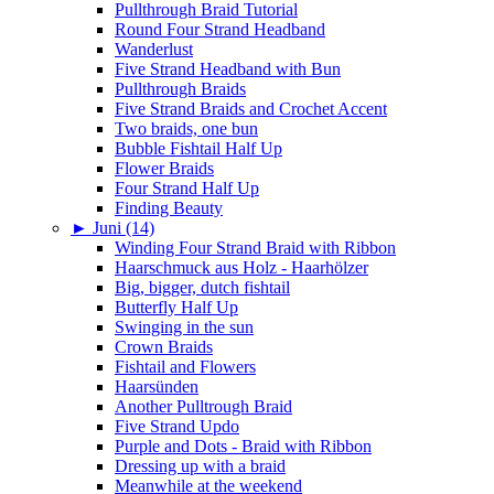
Pullthrough Braid Tutorial
Round Four Strand Headband
Wanderlust
Five Strand Headband with Bun
Pullthrough Braids
Five Strand Braids and Crochet Accent
Two braids, one bun
Bubble Fishtail Half Up
Flower Braids
Four Strand Half Up
Finding Beauty
►
Juni (14)
Winding Four Strand Braid with Ribbon
Haarschmuck aus Holz - Haarhölzer
Big, bigger, dutch fishtail
Butterfly Half Up
Swinging in the sun
Crown Braids
Fishtail and Flowers
Haarsünden
Another Pulltrough Braid
Five Strand Updo
Purple and Dots - Braid with Ribbon
Dressing up with a braid
Meanwhile at the weekend