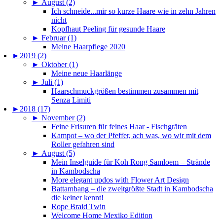
►
August (2)
Ich schneide...mir so kurze Haare wie in zehn Jahren
nicht
Kopfhaut Peeling für gesunde Haare
►
Februar (1)
Meine Haarpflege 2020
►
2019 (2)
►
Oktober (1)
Meine neue Haarlänge
►
Juli (1)
Haarschmuckgrößen bestimmen zusammen mit
Senza Limiti
►
2018 (17)
►
November (2)
Feine Frisuren für feines Haar - Fischgräten
Kampot – wo der Pfeffer, ach was, wo wir mit dem
Roller gefahren sind
►
August (5)
Mein Inselguide für Koh Rong Samloem – Strände
in Kambodscha
More elegant updos with Flower Art Design
Battambang – die zweitgrößte Stadt in Kambodscha
die keiner kennt!
Rope Braid Twin
Welcome Home Mexiko Edition