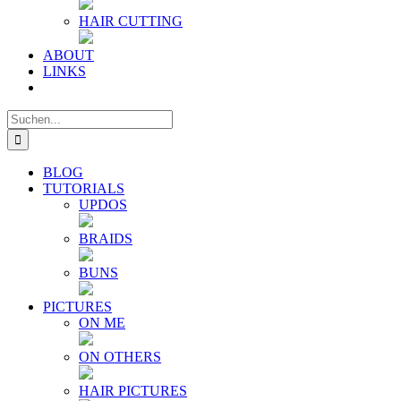
HAIR CUTTING
ABOUT
LINKS
Suche
nach:
BLOG
TUTORIALS
UPDOS
BRAIDS
BUNS
PICTURES
ON ME
ON OTHERS
HAIR PICTURES