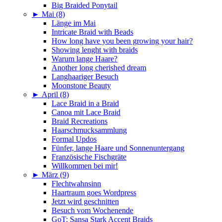
Big Braided Ponytail
►
Mai (8)
Länge im Mai
Intricate Braid with Beads
How long have you been growing your hair?
Showing lenght with braids
Warum lange Haare?
Another long cherished dream
Langhaariger Besuch
Moonstone Beauty
►
April (8)
Lace Braid in a Braid
Canoa mit Lace Braid
Braid Recreations
Haarschmucksammlung
Formal Updos
Fünfer, lange Haare und Sonnenuntergang
Französische Fischgräte
Willkommen bei mir!
►
März (9)
Flechtwahnsinn
Haartraum goes Wordpress
Jetzt wird geschnitten
Besuch vom Wochenende
GoT: Sansa Stark Accent Braids