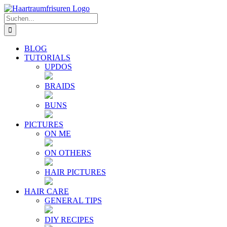
Zum
E-
YouTube
Instagram
Facebook
Twitter
Inhalt
Mail
Suche
springen
nach:
BLOG
TUTORIALS
UPDOS
BRAIDS
BUNS
PICTURES
ON ME
ON OTHERS
HAIR PICTURES
HAIR CARE
GENERAL TIPS
DIY RECIPES