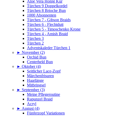
Aloe Vera Honig Kur
Türchen 9 Doppelkordel
Türchen 8 Brioche Bun
1000 Abonnenten
Türchen 7 - Gibson Braids
Türchen 6 - Flechtdutt
Türchen 5 - Timoschenko Krone
Türchen 4 - Amish Braid
Türchen 3
Türchen 2
Adventskaleder Türchen 1
►
November (2)
Orchid Bun
Centerheld Bun
►
Oktober (4)
Seitlicher Lace-Zopf
Märchenfrisuren
Haarlänge
Mitbringsel
►
September (3)
Meine Pflegeroutine
Rapunzel Braid
Acryl
►
August (4)
Fünferzopf Variationen