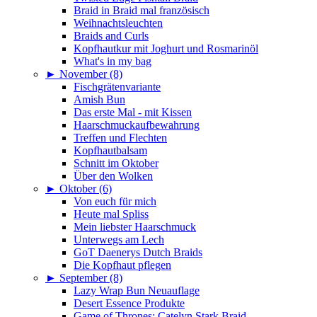
Braid in Braid mal französisch
Weihnachtsleuchten
Braids and Curls
Kopfhautkur mit Joghurt und Rosmarinöl
What's in my bag
►
November (8)
Fischgrätenvariante
Amish Bun
Das erste Mal - mit Kissen
Haarschmuckaufbewahrung
Treffen und Flechten
Kopfhautbalsam
Schnitt im Oktober
Über den Wolken
►
Oktober (6)
Von euch für mich
Heute mal Spliss
Mein liebster Haarschmuck
Unterwegs am Lech
GoT Daenerys Dutch Braids
Die Kopfhaut pflegen
►
September (8)
Lazy Wrap Bun Neuauflage
Desert Essence Produkte
Game of Thrones: Catelyn Stark Braid