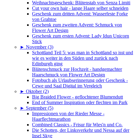
Weihnachtsgeschenk: Blütenstab von Senza Limiti
Cut your own hair - lange Haare selber schneiden
Geschenk zum dritten Advent: Wasserfeste Forke
von Grahtoe
Geschenk zum zweiten Advent: Schmuck von
Flower Art Design
Geschenk zum ersten Advent: Lady Idun Unicorn
Stick
►
November (3)
Schottland Teil 5: was man in Schottland so isst und
wie es weiter in den Süden und zurück nach
Edinburgh ging
Blütenschmuck zur Hochzeit - handgemachter
Haarschmuck von Flower Art Design
Fotobuch als Urlaubserinnerung oder Geschenk -
Cewe und Saal Digital im Vergleich
►
Oktober (2)
Big Braided Flower - geflochtener Blumendutt
End of Summer Inspiration oder flechten im Park
►
September (5)
Impressionen von der Rieder Messe -
Haarflechtmarathon
Combined Classics - Frisur für Wies'n und Co.
Die Schotten, der Linksverkehr und Nessa auf der
Insel Skye