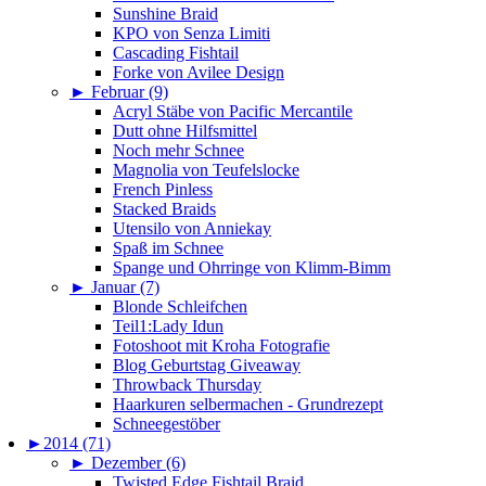
Sunshine Braid
KPO von Senza Limiti
Cascading Fishtail
Forke von Avilee Design
►
Februar (9)
Acryl Stäbe von Pacific Mercantile
Dutt ohne Hilfsmittel
Noch mehr Schnee
Magnolia von Teufelslocke
French Pinless
Stacked Braids
Utensilo von Anniekay
Spaß im Schnee
Spange und Ohrringe von Klimm-Bimm
►
Januar (7)
Blonde Schleifchen
Teil1:Lady Idun
Fotoshoot mit Kroha Fotografie
Blog Geburtstag Giveaway
Throwback Thursday
Haarkuren selbermachen - Grundrezept
Schneegestöber
►
2014 (71)
►
Dezember (6)
Twisted Edge Fishtail Braid