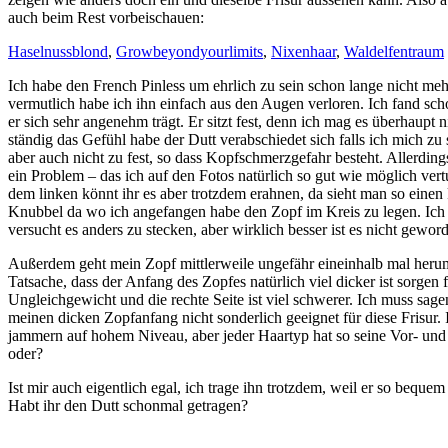
auch beim Rest vorbeischauen:
Haselnussblond
,
Growbeyondyourlimits
,
Nixenhaar
,
Waldelfentraum
Ich habe den French Pinless um ehrlich zu sein schon lange nicht meh
vermutlich habe ich ihn einfach aus den Augen verloren. Ich fand sc
er sich sehr angenehm trägt. Er sitzt fest, denn ich mag es überhaupt 
ständig das Gefühl habe der Dutt verabschiedet sich falls ich mich zu
aber auch nicht zu fest, so dass Kopfschmerzgefahr besteht. Allerdings
ein Problem – das ich auf den Fotos natürlich so gut wie möglich ver
dem linken könnt ihr es aber trotzdem erahnen, da sieht man so einen
Knubbel da wo ich angefangen habe den Zopf im Kreis zu legen. Ic
versucht es anders zu stecken, aber wirklich besser ist es nicht gewor
Außerdem geht mein Zopf mittlerweile ungefähr eineinhalb mal heru
Tatsache, dass der Anfang des Zopfes natürlich viel dicker ist sorgen f
Ungleichgewicht und die rechte Seite ist viel schwerer. Ich muss sage
meinen dicken Zopfanfang nicht sonderlich geeignet für diese Frisur. 
jammern auf hohem Niveau, aber jeder Haartyp hat so seine Vor- und
oder?
Ist mir auch eigentlich egal, ich trage ihn trotzdem, weil er so bequem 
Habt ihr den Dutt schonmal getragen?