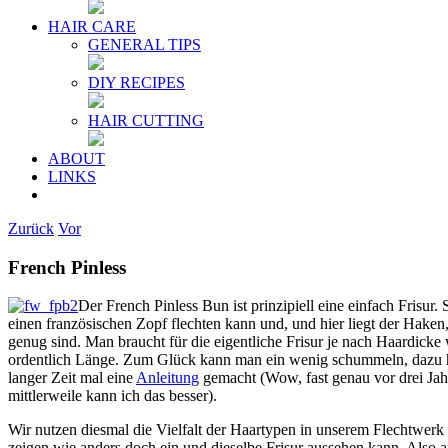
HAIR CARE
GENERAL TIPS
DIY RECIPES
HAIR CUTTING
ABOUT
LINKS
Zurück
Vor
French Pinless
Der French Pinless Bun ist prinzipiell eine einfach Frisur.
einen französischen Zopf flechten kann und, und hier liegt der Haken
genug sind. Man braucht für die eigentliche Frisur je nach Haardicke 
ordentlich Länge. Zum Glück kann man ein wenig schummeln, dazu 
langer Zeit mal eine
Anleitung
gemacht (Wow, fast genau vor drei J
mittlerweile kann ich das besser).
Wir nutzen diesmal die Vielfalt der Haartypen in unserem Flechtwer
zeigen wie anders doch ein und dieselbe Frisur aussehen kann. Also a