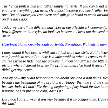
The french pinless bun is a rather simple hairstyle. If you can braid a
you have everything you need. Or almost because you need rather long
one. But of course you can cheat and split your braid to reach around
on this ages ago.
Today we use all the different hairtypes in our Flechtwerk community
how different on hairstyle can look, so be sure to check out the version
girls:
Haselnussblond
,
Growbeyondyourlimits
,
Nixenhaar
,
Waldelfentraum
I must admit it has been a whil since I last wore this style. But I alway
comfortable to wear. But there is a little problem when it comes to the
course I tried to hide it on the pictures, but you can still see the little b
picture where I started to wrap the braid around. I’ve tried it several t
didn’t get any better.
And by now my braid reaches around about one and a half times. Bec
because the beginning of my braid is way bigger then the end the right 
heavier. Indeed I don’t like the big beginning of my braid for this hair
hairtype has its pros and cons, hasn’t it?
But I don’t care, I wear it anyway because it is so comfortable. Have
this bun?