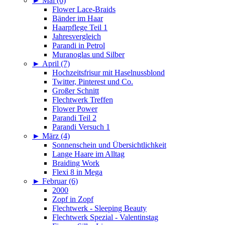
►
Mai (6)
Flower Lace-Braids
Bänder im Haar
Haarpflege Teil 1
Jahresvergleich
Parandi in Petrol
Muranoglas und Silber
►
April (7)
Hochzeitsfrisur mit Haselnussblond
Twitter, Pinterest und Co.
Großer Schnitt
Flechtwerk Treffen
Flower Power
Parandi Teil 2
Parandi Versuch 1
►
März (4)
Sonnenschein und Übersichtlichkeit
Lange Haare im Alltag
Braiding Work
Flexi 8 in Mega
►
Februar (6)
2000
Zopf in Zopf
Flechtwerk - Sleeping Beauty
Flechtwerk Spezial - Valentinstag