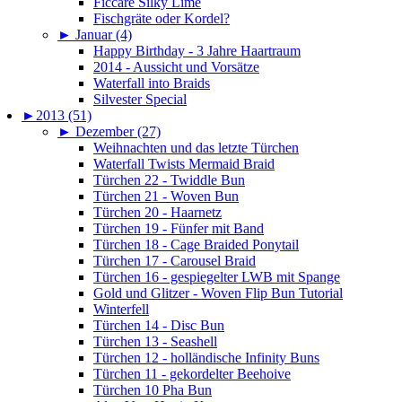
Ficcare Silky Lime
Fischgräte oder Kordel?
►
Januar (4)
Happy Birthday - 3 Jahre Haartraum
2014 - Aussicht und Vorsätze
Waterfall into Braids
Silvester Special
►
2013 (51)
►
Dezember (27)
Weihnachten und das letzte Türchen
Waterfall Twists Mermaid Braid
Türchen 22 - Twiddle Bun
Türchen 21 - Woven Bun
Türchen 20 - Haarnetz
Türchen 19 - Fünfer mit Band
Türchen 18 - Cage Braided Ponytail
Türchen 17 - Carousel Braid
Türchen 16 - gespiegelter LWB mit Spange
Gold und Glitzer - Woven Flip Bun Tutorial
Winterfell
Türchen 14 - Disc Bun
Türchen 13 - Seashell
Türchen 12 - holländische Infinity Buns
Türchen 11 - gekordelter Beehoive
Türchen 10 Pha Bun