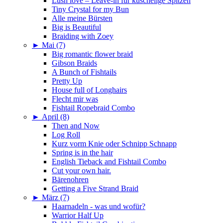
Lush love – Leave-in für kuschelige Spitzen
Tiny Crystal for my Bun
Alle meine Bürsten
Big is Beautiful
Braiding with Zoey
►
Mai (7)
Big romantic flower braid
Gibson Braids
A Bunch of Fishtails
Pretty Up
House full of Longhairs
Flecht mir was
Fishtail Ropebraid Combo
►
April (8)
Then and Now
Log Roll
Kurz vorm Knie oder Schnipp Schnapp
Spring is in the hair
English Tieback and Fishtail Combo
Cut your own hair.
Bärenohren
Getting a Five Strand Braid
►
März (7)
Haarnadeln - was und wofür?
Warrior Half Up