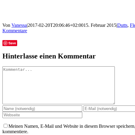
Von
Vanessa
|
2017-02-20T20:06:46+02:00
15. Februar 2015
|
Dutts
,
Fl
Kommentare
Facebook
Twitter
Tumblr
E-
Save
Mail
Hinterlasse einen Kommentar
Kommentar
Meinen Namen, E-Mail und Website in diesem Browser speichern, 
kommentiere.