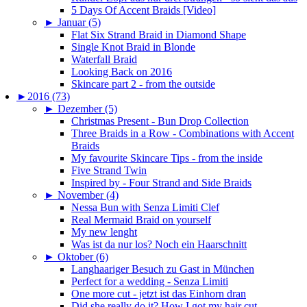
5 Days Of Accent Braids [Video]
►
Januar (5)
Flat Six Strand Braid in Diamond Shape
Single Knot Braid in Blonde
Waterfall Braid
Looking Back on 2016
Skincare part 2 - from the outside
►
2016 (73)
►
Dezember (5)
Christmas Present - Bun Drop Collection
Three Braids in a Row - Combinations with Accent
Braids
My favourite Skincare Tips - from the inside
Five Strand Twin
Inspired by - Four Strand and Side Braids
►
November (4)
Nessa Bun with Senza Limiti Clef
Real Mermaid Braid on yourself
My new lenght
Was ist da nur los? Noch ein Haarschnitt
►
Oktober (6)
Langhaariger Besuch zu Gast in München
Perfect for a wedding - Senza Limiti
One more cut - jetzt ist das Einhorn dran
Did she really do it? How I got my hair cut