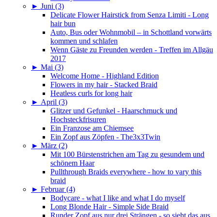
►
Juni (3)
Delicate Flower Hairstick from Senza Limiti - Long
hair bun
Auto, Bus oder Wohnmobil – in Schottland vorwärts
kommen und schlafen
Wenn Gäste zu Freunden werden - Treffen im Allgäu
2017
►
Mai (3)
Welcome Home - Highland Edition
Flowers in my hair - Stacked Braid
Heatless curls for long hair
►
April (3)
Glitzer und Gefunkel - Haarschmuck und
Hochsteckfrisuren
Ein Franzose am Chiemsee
Ein Zopf aus Zöpfen - The3x3Twin
►
März (2)
Mit 100 Bürstenstrichen am Tag zu gesundem und
schönem Haar
Pullthrough Braids everywhere - how to vary this
braid
►
Februar (4)
Bodycare - what I like and what I do myself
Long Blonde Hair - Simple Side Braid
Runder Zopf aus nur drei Strängen - so sieht das aus