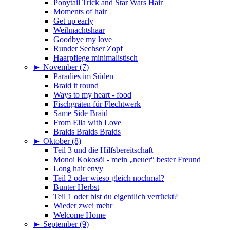
Ponytail Trick and Star Wars Hair
Moments of hair
Get up early
Weihnachtshaar
Goodbye my love
Runder Sechser Zopf
Haarpflege minimalistisch
►
November (7)
Paradies im Süden
Braid it round
Ways to my heart - food
Fischgräten für Flechtwerk
Same Side Braid
From Ella with Love
Braids Braids Braids
►
Oktober (8)
Teil 3 und die Hilfsbereitschaft
Monoi Kokosöl - mein „neuer“ bester Freund
Long hair envy
Teil 2 oder wieso gleich nochmal?
Bunter Herbst
Teil 1 oder bist du eigentlich verrückt?
Wieder zwei mehr
Welcome Home
►
September (9)