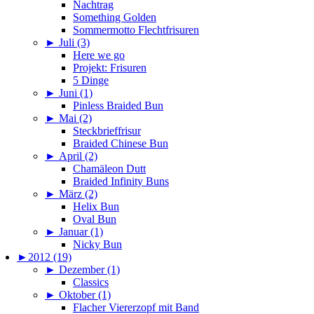
Nachtrag
Something Golden
Sommermotto Flechtfrisuren
►
Juli (3)
Here we go
Projekt: Frisuren
5 Dinge
►
Juni (1)
Pinless Braided Bun
►
Mai (2)
Steckbrieffrisur
Braided Chinese Bun
►
April (2)
Chamäleon Dutt
Braided Infinity Buns
►
März (2)
Helix Bun
Oval Bun
►
Januar (1)
Nicky Bun
►
2012 (19)
►
Dezember (1)
Classics
►
Oktober (1)
Flacher Viererzopf mit Band