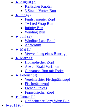
►
August (2)
Keltischer Knoten
3 Strand Vortex Bun
►
Juli (4)
Fünfsträngiger Zopf
Twisted Wrap Bun
Infinity Bun
Winding Bun
►
Juni (2)
Winding Lace Braid
Achterdutt
►
Mai (1)
Verwendung eines Buncage
►
März (3)
Holländischer Zopf
Arwen Braid Variation
Cinnamon Bun mit Forke
►
Februar (4)
Vereinfachter Fischgrätenzopf
Fischgrätenzopf
French Pinless
Französischer Zopf
►
Januar (1)
Geflochtener Lazy Wrap Bun
►
2011 (6)