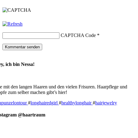
CAPTCHA Code
*
y, ich bin Nessa!
e mit den langen Haaren und den vielen Frisuren. Haarpflege und
pfe zum selber machen gibt’s hier!
apunzelontour
#
longhairedgirl
#
healthylonghair
#
hairjewelry
nstagram @haartraum