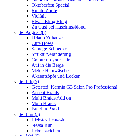
Oktoberfest Special
Runde Zöpfe
Vielfalt
Etwas Bling Bling
Zu Gast bei Haselnussblond
►
August (8)
Urlaub Zuhause
Cute Bows
Schräge Schnecke
Strukturveränderung
Colour up your hair
Auf in die Berge
Meine Haarwäsche
Akzentzöpfe und Locken
►
Juli (5)
Getested: Karmin G3 Salon Pro Professional
Accent Braids
Multi Braids Add on
Multi Braids
Braid in Braid
►
Juni (3)
Liebstes Leave-in
Nessa Bun
Lebenszeichen