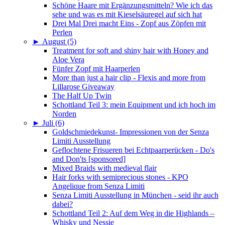
Schöne Haare mit Ergänzungsmitteln? Wie ich das
sehe und was es mit Kieselsäuregel auf sich hat
Drei Mal Drei macht Eins - Zopf aus Zöpfen mit
Perlen
►
August (5)
Treatment for soft and shiny hair with Honey and
Aloe Vera
Fünfer Zopf mit Haarperlen
More than just a hair clip - Flexis and more from
Lillarose Giveaway
The Half Up Twin
Schottland Teil 3: mein Equipment und ich hoch im
Norden
►
Juli (6)
Goldschmiedekunst- Impressionen von der Senza
Limiti Ausstellung
Geflochtene Frisueren bei Echtpaarperücken - Do's
and Don'ts [sponsored]
Mixed Braids with medieval flair
Hair forks with semiprecious stones - KPO
Angelique from Senza Limiti
Senza Limiti Ausstellung in München - seid ihr auch
dabei?
Schottland Teil 2: Auf dem Weg in die Highlands –
Whisky und Nessie