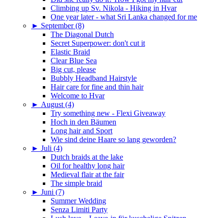
Climbing up Sv. Nikola - Hiking in Hvar
One year later - what Sri Lanka changed for me
►
September (8)
The Diagonal Dutch
Secret Superpower: don't cut it
Elastic Braid
Clear Blue Sea
Big cut, please
Bubbly Headband Hairstyle
Hair care for fine and thin hair
Welcome to Hvar
►
August (4)
Try something new - Flexi Giveaway
Hoch in den Bäumen
Long hair and Sport
Wie sind deine Haare so lang geworden?
►
Juli (4)
Dutch braids at the lake
Oil for healthy long hair
Medieval flair at the fair
The simple braid
►
Juni (7)
Summer Wedding
Senza Limiti Party