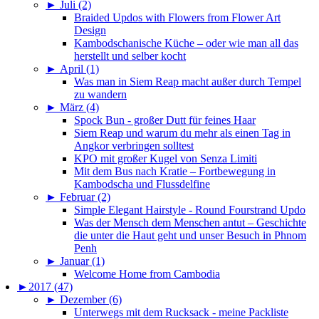
►
Juli (2)
Braided Updos with Flowers from Flower Art
Design
Kambodschanische Küche – oder wie man all das
herstellt und selber kocht
►
April (1)
Was man in Siem Reap macht außer durch Tempel
zu wandern
►
März (4)
Spock Bun - großer Dutt für feines Haar
Siem Reap und warum du mehr als einen Tag in
Angkor verbringen solltest
KPO mit großer Kugel von Senza Limiti
Mit dem Bus nach Kratie – Fortbewegung in
Kambodscha und Flussdelfine
►
Februar (2)
Simple Elegant Hairstyle - Round Fourstrand Updo
Was der Mensch dem Menschen antut – Geschichte
die unter die Haut geht und unser Besuch in Phnom
Penh
►
Januar (1)
Welcome Home from Cambodia
►
2017 (47)
►
Dezember (6)
Unterwegs mit dem Rucksack - meine Packliste