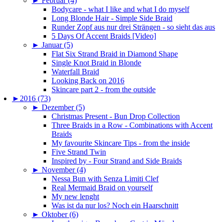
►
Februar (4)
Bodycare - what I like and what I do myself
Long Blonde Hair - Simple Side Braid
Runder Zopf aus nur drei Strängen - so sieht das aus
5 Days Of Accent Braids [Video]
►
Januar (5)
Flat Six Strand Braid in Diamond Shape
Single Knot Braid in Blonde
Waterfall Braid
Looking Back on 2016
Skincare part 2 - from the outside
►
2016 (73)
►
Dezember (5)
Christmas Present - Bun Drop Collection
Three Braids in a Row - Combinations with Accent
Braids
My favourite Skincare Tips - from the inside
Five Strand Twin
Inspired by - Four Strand and Side Braids
►
November (4)
Nessa Bun with Senza Limiti Clef
Real Mermaid Braid on yourself
My new lenght
Was ist da nur los? Noch ein Haarschnitt
►
Oktober (6)