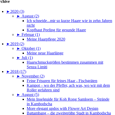
chive
►
2020 (3)
►
August (2)
Ich schneide...mir so kurze Haare wie in zehn Jahren
nicht
Kopfhaut Peeling für gesunde Haare
►
Februar (1)
Meine Haarpflege 2020
►
2019 (2)
►
Oktober (1)
Meine neue Haarlänge
►
Juli (1)
Haarschmuckgrößen bestimmen zusammen mit
Senza Limiti
►
2018 (17)
►
November (2)
Feine Frisuren für feines Haar - Fischgräten
Kampot – wo der Pfeffer, ach was, wo wir mit dem
Roller gefahren sind
►
August (5)
Mein Inselguide für Koh Rong Samloem – Strände
in Kambodscha
More elegant updos with Flower Art Design
Battambang – die zweitgrößte Stadt in Kambodscha