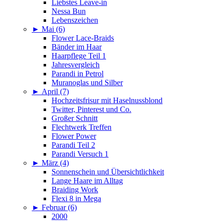
Liebstes Leave-in
Nessa Bun
Lebenszeichen
►
Mai (6)
Flower Lace-Braids
Bänder im Haar
Haarpflege Teil 1
Jahresvergleich
Parandi in Petrol
Muranoglas und Silber
►
April (7)
Hochzeitsfrisur mit Haselnussblond
Twitter, Pinterest und Co.
Großer Schnitt
Flechtwerk Treffen
Flower Power
Parandi Teil 2
Parandi Versuch 1
►
März (4)
Sonnenschein und Übersichtlichkeit
Lange Haare im Alltag
Braiding Work
Flexi 8 in Mega
►
Februar (6)
2000