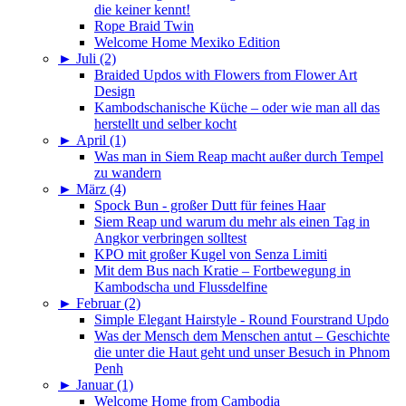
die keiner kennt!
Rope Braid Twin
Welcome Home Mexiko Edition
►
Juli (2)
Braided Updos with Flowers from Flower Art
Design
Kambodschanische Küche – oder wie man all das
herstellt und selber kocht
►
April (1)
Was man in Siem Reap macht außer durch Tempel
zu wandern
►
März (4)
Spock Bun - großer Dutt für feines Haar
Siem Reap und warum du mehr als einen Tag in
Angkor verbringen solltest
KPO mit großer Kugel von Senza Limiti
Mit dem Bus nach Kratie – Fortbewegung in
Kambodscha und Flussdelfine
►
Februar (2)
Simple Elegant Hairstyle - Round Fourstrand Updo
Was der Mensch dem Menschen antut – Geschichte
die unter die Haut geht und unser Besuch in Phnom
Penh
►
Januar (1)
Welcome Home from Cambodia