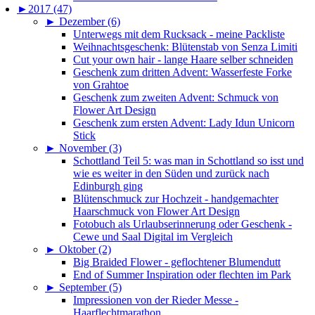
►
2017 (47)
►
Dezember (6)
Unterwegs mit dem Rucksack - meine Packliste
Weihnachtsgeschenk: Blütenstab von Senza Limiti
Cut your own hair - lange Haare selber schneiden
Geschenk zum dritten Advent: Wasserfeste Forke
von Grahtoe
Geschenk zum zweiten Advent: Schmuck von
Flower Art Design
Geschenk zum ersten Advent: Lady Idun Unicorn
Stick
►
November (3)
Schottland Teil 5: was man in Schottland so isst und
wie es weiter in den Süden und zurück nach
Edinburgh ging
Blütenschmuck zur Hochzeit - handgemachter
Haarschmuck von Flower Art Design
Fotobuch als Urlaubserinnerung oder Geschenk -
Cewe und Saal Digital im Vergleich
►
Oktober (2)
Big Braided Flower - geflochtener Blumendutt
End of Summer Inspiration oder flechten im Park
►
September (5)
Impressionen von der Rieder Messe -
Haarflechtmarathon