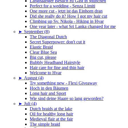
Langhaariger Besuch zu Gast in München
Perfect for a wedding - Senza Limiti
One more cut - jetzt ist das Einhorn dran
Did she really do it? How I got my hair cut
Climbing up Sv. Nikola - Hiking in Hvar
One year later - what Sri Lanka changed for me
►
September (8)
The Diagonal Dutch
Secret Superpower: don't cut it
Elastic Braid
Clear Blue Sea
Big cut, please
Bubbly Headband Hairstyle
Hair care for fine and thin hair
Welcome to Hvar
►
August (4)
Try something new - Flexi Giveaway
Hoch in den Bäumen
Long hair and Sport
Wie sind deine Haare so lang geworden?
►
Juli (4)
Dutch braids at the lake
Oil for healthy long hair
Medieval flair at the fair
The simple braid