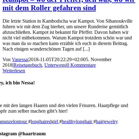
mit dem Roller gefahren sind
Die letzte Station in Kambodscha war Kampot. Von Sihanoukville
fuhren wir mit dem Zug hierher, um unsere Rundreise gemütlich
abzuschließen. Kampot ist bekannt für Pfeffer. Davon haben wir
nicht viel mitbekommen. Warum Kampot trotzdem schön war und
was man da so machen kann erzähle ich euch in diesem Beitrag.
Nach einigen wunderschönen Tagen auf [...]
Von
Vanessa
|
2018-11-05T20:22:29+02:00
5. November
2018
|
Reisetagebuch
,
Unterwegs
|
0 Kommentare
Weiterlesen
y, ich bin Nessa!
e mit den langen Haaren und den vielen Frisuren. Haarpflege und
pfe zum selber machen gibt’s hier!
apunzelontour
#
longhairedgirl
#
healthylonghair
#
hairjewelry
nstagram @haartraum