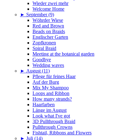
Wieder zwei mehr
Welcome Home
►
September (9)
Wöhrder Wiese
Red and Brown
Beads on Braids
Englischer Garten
Zopfkronen
Spiral Braid
Meeting at the botanical garden
Goodbye
Wedding waves
►
August (11)
Pflege für feines Haar
Auf der Burg
Mix My Shampoo
Loops and Ribbon
How many strands?
Haarfarben
Länge im August
Look what I've got
3D Pullthrough Braid
Pullthrough Crowns
Fishtail, Ribbons and Flowers
►
Juli (14)