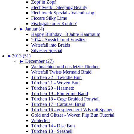
Zopf in Zopf
Flechtwerk - Sleeping Beauty
Flechtwerk Spezial - Valentinstag
Ficcare Silky Lime
Fischgräte oder Kordel?
►
Januar (4)
Happy Birthday - 3 Jahre Haartraum
2014 - Aussicht und Vorsätze
Waterfall into Braids
Silvester Special
►
2013 (51)
►
Dezember (27)
Weihnachten und das letzte Türchen
Waterfall Twists Mermaid Braid
Türchen 22 - Twiddle Bun
Türchen 21 - Woven Bun
Türchen 20 - Haarnetz
Türchen 19 - Fünfer mit Band
Türchen 18 - Cage Braided Ponytail
Türchen 17 - Carousel Braid
Türchen 16 - gespiegelter LWB mit Spange
Gold und Glitzer - Woven Flip Bun Tutorial
Winterfell
Türchen 14 - Disc Bun
Türchen 13 - Seashell