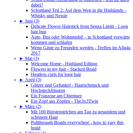
dabei?
Schottland Teil 2: Auf dem Weg in die Highlands –
Whisky und Nessie
►
Juni (3)
Delicate Flower Hairstick from Senza Limiti - Long
hair bun
Auto, Bus oder Wohnmobil – in Schottland vorwärts
kommen und schlafen
Wenn Gäste zu Freunden werden - Treffen im Allgäu
2017
►
Mai (3)
Welcome Home - Highland Edition
Flowers in my hair - Stacked Braid
Heatless curls for long hair
►
April (3)
Glitzer und Gefunkel - Haarschmuck und
Hochsteckfrisuren
Ein Franzose am Chiemsee
Ein Zopf aus Zöpfen - The3x3Twin
►
März (2)
Mit 100 Bürstenstrichen am Tag zu gesundem und
schönem Haar
Pullthrough Braids everywhere - how to vary this
braid