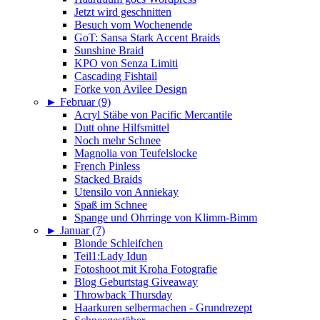
Jetzt wird geschnitten
Besuch vom Wochenende
GoT: Sansa Stark Accent Braids
Sunshine Braid
KPO von Senza Limiti
Cascading Fishtail
Forke von Avilee Design
►
Februar (9)
Acryl Stäbe von Pacific Mercantile
Dutt ohne Hilfsmittel
Noch mehr Schnee
Magnolia von Teufelslocke
French Pinless
Stacked Braids
Utensilo von Anniekay
Spaß im Schnee
Spange und Ohrringe von Klimm-Bimm
►
Januar (7)
Blonde Schleifchen
Teil1:Lady Idun
Fotoshoot mit Kroha Fotografie
Blog Geburtstag Giveaway
Throwback Thursday
Haarkuren selbermachen - Grundrezept