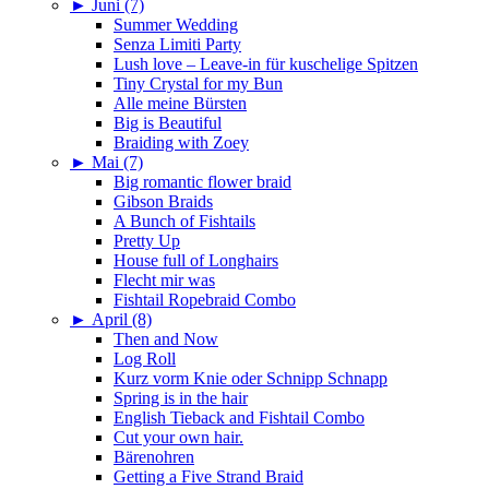
►
Juni (7)
Summer Wedding
Senza Limiti Party
Lush love – Leave-in für kuschelige Spitzen
Tiny Crystal for my Bun
Alle meine Bürsten
Big is Beautiful
Braiding with Zoey
►
Mai (7)
Big romantic flower braid
Gibson Braids
A Bunch of Fishtails
Pretty Up
House full of Longhairs
Flecht mir was
Fishtail Ropebraid Combo
►
April (8)
Then and Now
Log Roll
Kurz vorm Knie oder Schnipp Schnapp
Spring is in the hair
English Tieback and Fishtail Combo
Cut your own hair.
Bärenohren
Getting a Five Strand Braid