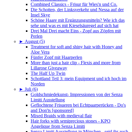
Combined Classics - Frisur für Wies'n und Co.
Die Schotten, der Linksverkehr und Nessa auf der
Insel Skye
Schöne Haare mit Ergänzungsmitteln? Wie ich das
sehe und was es mit Kieselsäuregel auf sich hat
Drei Mal Drei macht Eins - Zopf aus Zöpfen mit
Perlen
►
August (5)
Treatment for soft and shiny hair with Honey and
Aloe Vera
Fünfer Zopf mit Haarperlen
More than just a hair clip - Flexis and more from
Lillarose Giveaway
The Half Up Twin
Schottland Teil 3: mein Equipment und ich hoch im
Norden
►
Juli (6)
Goldschmiedekunst- Impressionen von der Senza
Limiti Ausstellung
Geflochtene Frisueren bei Echtpaarperücken - Do's
and Don'ts [sponsored]
Mixed Braids with medieval flair
Hair forks with semiprecious stones - KPO
Angelique from Senza Limiti
Senza Limiti Ausstellung in München - seid ihr auch