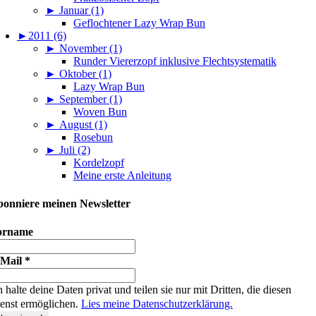
►
Januar (1)
Geflochtener Lazy Wrap Bun
►
2011 (6)
►
November (1)
Runder Viererzopf inklusive Flechtsystematik
►
Oktober (1)
Lazy Wrap Bun
►
September (1)
Woven Bun
►
August (1)
Rosebun
►
Juli (2)
Kordelzopf
Meine erste Anleitung
onniere meinen Newsletter
orname
-Mail
*
h halte deine Daten privat und teilen sie nur mit Dritten, die diesen
enst ermöglichen.
Lies meine Datenschutzerklärung.