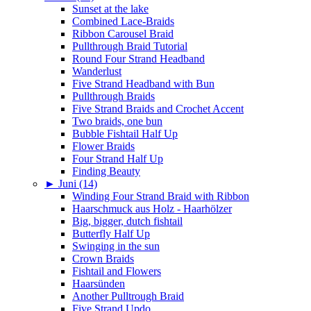
Sunset at the lake
Combined Lace-Braids
Ribbon Carousel Braid
Pullthrough Braid Tutorial
Round Four Strand Headband
Wanderlust
Five Strand Headband with Bun
Pullthrough Braids
Five Strand Braids and Crochet Accent
Two braids, one bun
Bubble Fishtail Half Up
Flower Braids
Four Strand Half Up
Finding Beauty
►
Juni (14)
Winding Four Strand Braid with Ribbon
Haarschmuck aus Holz - Haarhölzer
Big, bigger, dutch fishtail
Butterfly Half Up
Swinging in the sun
Crown Braids
Fishtail and Flowers
Haarsünden
Another Pulltrough Braid
Five Strand Updo