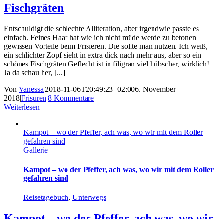
Fischgräten
Entschuldigt die schlechte Alliteration, aber irgendwie passte es
einfach. Feines Haar hat wie ich nicht müde werde zu betonen
gewissen Vorteile beim Frisieren. Die sollte man nutzen. Ich weiß,
ein schlichter Zopf sieht in extra dick nach mehr aus, aber so ein
schönes Fischgräten Geflecht ist in filigran viel hübscher, wirklich!
Ja da schau her, [...]
Von
Vanessa
|
2018-11-06T20:49:23+02:00
6. November
2018
|
Frisuren
|
8 Kommentare
Weiterlesen
Kampot – wo der Pfeffer, ach was, wo wir mit dem Roller
gefahren sind
Gallerie
Kampot – wo der Pfeffer, ach was, wo wir mit dem Roller
gefahren sind
Reisetagebuch
,
Unterwegs
Kampot – wo der Pfeffer, ach was, wo wir