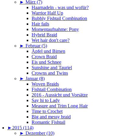
►
März (7)
Haarnadeln - was und wofür?
Warrior Half Up
Bubbly Fishtail Combination
Hair fails
Momentaufnahme: Pony
Hybrid Braid
Wet hair don't care?
►
Februar (5)
Äpfel und Birnen
Crown Braid
Eis und Schnee
Sunshine and Tauriel
Crowns and Twins
►
Januar (8)
Woven Braids
Fishtail Combination
2016 - Aussicht und Vorsätze
Say hi to Lady
Measure and Trim Long Hair
Time to Crochet
Big and messy braid
Romantic Fishtail
►
2015 (114)
►
Dezember (10)