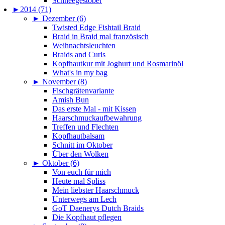
Schneegestöber
►
2014 (71)
►
Dezember (6)
Twisted Edge Fishtail Braid
Braid in Braid mal französisch
Weihnachtsleuchten
Braids and Curls
Kopfhautkur mit Joghurt und Rosmarinöl
What's in my bag
►
November (8)
Fischgrätenvariante
Amish Bun
Das erste Mal - mit Kissen
Haarschmuckaufbewahrung
Treffen und Flechten
Kopfhautbalsam
Schnitt im Oktober
Über den Wolken
►
Oktober (6)
Von euch für mich
Heute mal Spliss
Mein liebster Haarschmuck
Unterwegs am Lech
GoT Daenerys Dutch Braids
Die Kopfhaut pflegen