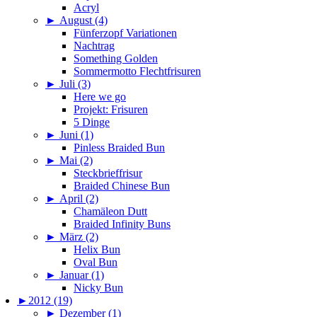
Acryl
►
August (4)
Fünferzopf Variationen
Nachtrag
Something Golden
Sommermotto Flechtfrisuren
►
Juli (3)
Here we go
Projekt: Frisuren
5 Dinge
►
Juni (1)
Pinless Braided Bun
►
Mai (2)
Steckbrieffrisur
Braided Chinese Bun
►
April (2)
Chamäleon Dutt
Braided Infinity Buns
►
März (2)
Helix Bun
Oval Bun
►
Januar (1)
Nicky Bun
►
2012 (19)
►
Dezember (1)