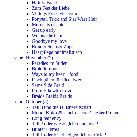
Hair to Braid
Zum Fest der Liebe
Vikings Freestyle again
Ponytail Trick and Star Wars Hair
Moments of hair
Get up early
Weihnachtshaar
Goodbye my love
Runder Sechser Zopf
Haarpflege minimalistisch
►
November (7)
Paradies im Süden
Braid it round
Ways to my heart - food
Fischgräten für Flechtwerk
Same Side Braid
From Ella with Love
Braids Braids Braids
►
Oktober (8)
Teil 3 und die Hilfsbereitschaft
Monoi Kokosöl - mein „neuer“ bester Freund
Long hair envy
Teil 2 oder wieso gleich nochmal?
Bunter Herbst
Teil 1 oder bist du eigentlich verrückt?