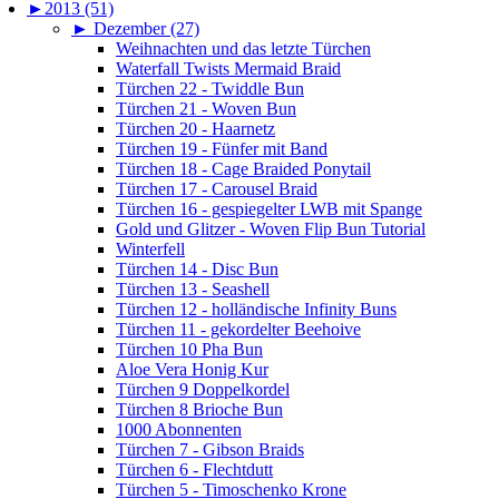
►
2013 (51)
►
Dezember (27)
Weihnachten und das letzte Türchen
Waterfall Twists Mermaid Braid
Türchen 22 - Twiddle Bun
Türchen 21 - Woven Bun
Türchen 20 - Haarnetz
Türchen 19 - Fünfer mit Band
Türchen 18 - Cage Braided Ponytail
Türchen 17 - Carousel Braid
Türchen 16 - gespiegelter LWB mit Spange
Gold und Glitzer - Woven Flip Bun Tutorial
Winterfell
Türchen 14 - Disc Bun
Türchen 13 - Seashell
Türchen 12 - holländische Infinity Buns
Türchen 11 - gekordelter Beehoive
Türchen 10 Pha Bun
Aloe Vera Honig Kur
Türchen 9 Doppelkordel
Türchen 8 Brioche Bun
1000 Abonnenten
Türchen 7 - Gibson Braids
Türchen 6 - Flechtdutt
Türchen 5 - Timoschenko Krone