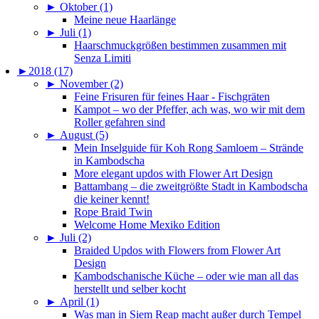
►
Oktober (1)
Meine neue Haarlänge
►
Juli (1)
Haarschmuckgrößen bestimmen zusammen mit
Senza Limiti
►
2018 (17)
►
November (2)
Feine Frisuren für feines Haar - Fischgräten
Kampot – wo der Pfeffer, ach was, wo wir mit dem
Roller gefahren sind
►
August (5)
Mein Inselguide für Koh Rong Samloem – Strände
in Kambodscha
More elegant updos with Flower Art Design
Battambang – die zweitgrößte Stadt in Kambodscha
die keiner kennt!
Rope Braid Twin
Welcome Home Mexiko Edition
►
Juli (2)
Braided Updos with Flowers from Flower Art
Design
Kambodschanische Küche – oder wie man all das
herstellt und selber kocht
►
April (1)
Was man in Siem Reap macht außer durch Tempel