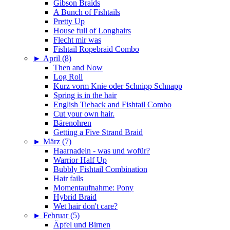
Gibson Braids
A Bunch of Fishtails
Pretty Up
House full of Longhairs
Flecht mir was
Fishtail Ropebraid Combo
►
April (8)
Then and Now
Log Roll
Kurz vorm Knie oder Schnipp Schnapp
Spring is in the hair
English Tieback and Fishtail Combo
Cut your own hair.
Bärenohren
Getting a Five Strand Braid
►
März (7)
Haarnadeln - was und wofür?
Warrior Half Up
Bubbly Fishtail Combination
Hair fails
Momentaufnahme: Pony
Hybrid Braid
Wet hair don't care?
►
Februar (5)
Äpfel und Birnen