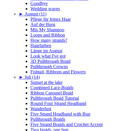
Goodbye
Wedding waves
►
August (11)
Pflege für feines Haar
Auf der Burg
Mix My Shampoo
Loops and Ribbon
How many strands?
Haarfarben
Länge im August
Look what I've got
3D Pullthrough Braid
Pullthrough Crowns
Fishtail, Ribbons and Flowers
►
Juli (14)
Sunset at the lake
Combined Lace-Braids
Ribbon Carousel Braid
Pullthrough Braid Tutorial
Round Four Strand Headband
Wanderlust
Five Strand Headband with Bun
Pullthrough Braids
Five Strand Braids and Crochet Accent
Two braids, one bun