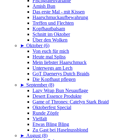
Fischgrätenvariante
Amish Bun
Das erste Mal - mit Kissen
Haarschmuckaufbewahrung
Treffen und Flechten
Kopfhautbalsam
Schnitt im Oktober
Über den Wolken
►
Oktober (6)
Von euch für mich
Heute mal Spliss
Mein liebster Haarschmuck
Unterwegs am Lech
GoT Daenerys Dutch Braids
Die Kopfhaut pflegen
►
September (8)
Lazy Wrap Bun Neuauflage
Desert Essence Produkte
Game of Thrones: Catelyn Stark Braid
Oktoberfest Special
Runde Zöpfe
Vielfalt
Etwas Bling Bling
Zu Gast bei Haselnussblond
►
August (8)