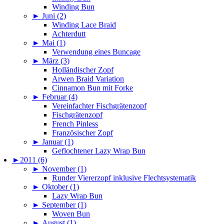
Winding Bun
►
Juni (2)
Winding Lace Braid
Achterdutt
►
Mai (1)
Verwendung eines Buncage
►
März (3)
Holländischer Zopf
Arwen Braid Variation
Cinnamon Bun mit Forke
►
Februar (4)
Vereinfachter Fischgrätenzopf
Fischgrätenzopf
French Pinless
Französischer Zopf
►
Januar (1)
Geflochtener Lazy Wrap Bun
►
2011 (6)
►
November (1)
Runder Viererzopf inklusive Flechtsystematik
►
Oktober (1)
Lazy Wrap Bun
►
September (1)
Woven Bun
►
August (1)