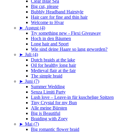
Clear Blue Sea
Big cut, please
Bubbly Headband Hairstyle
Hair care for fine and thin hair
Welcome to Hvar
►
August (4)
Try something new - Flexi Giveaway
Hoch in den Bäumen
Long hair and Sport
Wie sind deine Haare so lang geworden?
►
Juli (4)
Dutch braids at the lake
Oil for healthy long hair
Medieval flair at the fair
The simple braid
►
Juni (7)
Summer Wedding
Senza Limiti Party
Lush love – Leave-in für kuschelige Spitzen
Tiny Crystal for my Bun
Alle meine Bürsten
Big is Beautiful
Braiding with Zoey
►
Mai (7)
Big romantic flower braid