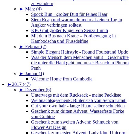
zu wandern
►
März (4)
Spock Bun - großer Dutt für feines Haar
Siem Reap und warum du mehr als einen Tag in
Angkor verbringen solltest
KPO mit großer Kugel von Senza Limiti
Mit dem Bus nach Kratie – Fortbewegung in
Kambodscha und Flussdelfine
►
Februar (2)
Simple Elegant Hairstyle - Round Fourstrand Updo
Was der Mensch dem Menschen antut – Geschichte
die unter die Haut geht und unser Besuch in Phnom
Penh
►
Januar (1)
Welcome Home from Cambodia
►
2017 (47)
►
Dezember (6)
Unterwegs mit dem Rucksack - meine Packliste
Weihnachtsgeschenk: Blütenstab von Senza Limiti
Cut your own hair - lange Haare selber schneiden
Geschenk zum dritten Advent: Wasserfeste Forke
von Grahtoe
Geschenk zum zweiten Advent: Schmuck von
Flower Art Design
Geschenk zum ersten Advent: Lady Idun Unicorn