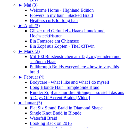
►
Mai (3)
Welcome Home - Highland Edition
Flowers in my hair - Stacked Braid
Heatless curls for long hair
►
April (3)
Glitzer und Gefunkel - Haarschmuck und
Hochsteckfrisuren
Ein Franzose am Chiemsee
Ein Zopf aus Zöpfen - The3x3Twin
►
März (2)
Mit 100 Bürstenstrichen am Tag zu gesundem und
schönem Haar
Pullthrough Braids everywhere - how to vary this
braid
►
Februar (4)
Bodycare - what I like and what I do myself
Long Blonde Hair - Simple Side Braid
Runder Zopf aus nur drei Strängen - so sieht das aus
5 Days Of Accent Braids [Video]
►
Januar (5)
Flat Six Strand Braid in Diamond Shape
Single Knot Braid in Blonde
Waterfall Braid
Looking Back on 2016