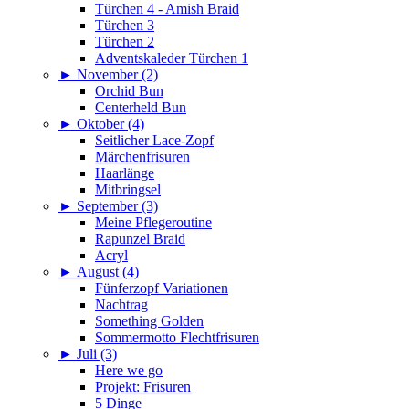
Türchen 4 - Amish Braid
Türchen 3
Türchen 2
Adventskaleder Türchen 1
►
November (2)
Orchid Bun
Centerheld Bun
►
Oktober (4)
Seitlicher Lace-Zopf
Märchenfrisuren
Haarlänge
Mitbringsel
►
September (3)
Meine Pflegeroutine
Rapunzel Braid
Acryl
►
August (4)
Fünferzopf Variationen
Nachtrag
Something Golden
Sommermotto Flechtfrisuren
►
Juli (3)
Here we go
Projekt: Frisuren
5 Dinge