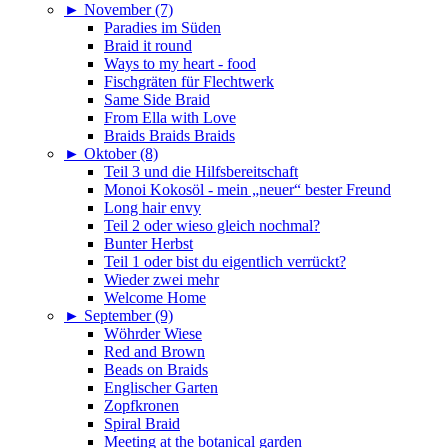
►
November (7)
Paradies im Süden
Braid it round
Ways to my heart - food
Fischgräten für Flechtwerk
Same Side Braid
From Ella with Love
Braids Braids Braids
►
Oktober (8)
Teil 3 und die Hilfsbereitschaft
Monoi Kokosöl - mein „neuer“ bester Freund
Long hair envy
Teil 2 oder wieso gleich nochmal?
Bunter Herbst
Teil 1 oder bist du eigentlich verrückt?
Wieder zwei mehr
Welcome Home
►
September (9)
Wöhrder Wiese
Red and Brown
Beads on Braids
Englischer Garten
Zopfkronen
Spiral Braid
Meeting at the botanical garden