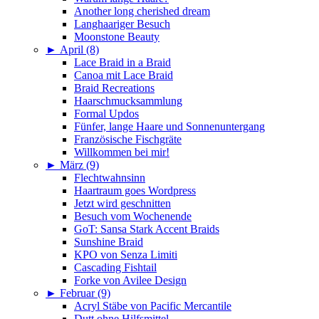
Another long cherished dream
Langhaariger Besuch
Moonstone Beauty
►
April (8)
Lace Braid in a Braid
Canoa mit Lace Braid
Braid Recreations
Haarschmucksammlung
Formal Updos
Fünfer, lange Haare und Sonnenuntergang
Französische Fischgräte
Willkommen bei mir!
►
März (9)
Flechtwahnsinn
Haartraum goes Wordpress
Jetzt wird geschnitten
Besuch vom Wochenende
GoT: Sansa Stark Accent Braids
Sunshine Braid
KPO von Senza Limiti
Cascading Fishtail
Forke von Avilee Design
►
Februar (9)
Acryl Stäbe von Pacific Mercantile
Dutt ohne Hilfsmittel