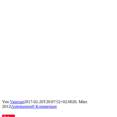
Von
Vanessa
|
2017-02-20T20:07:52+02:00
26. März
2012
|
Anleitungen
|
0 Kommentare
Facebook
Twitter
Tumblr
E-