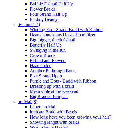
Bubble Fishtail Half Up
Flower Braids
Four Strand Half Up
Finding Beauty
►
Juni (14)
Winding Four Strand Braid with Ribbon
Haarschmuck aus Holz - Haarhölzer
Big, bigger, dutch fishtail
Butterfly Half Up
Swinging in the sun
Crown Braids
Fishtail and Flowers
Haarsünden
Another Pulltrough Braid
Five Strand Updo
Purple and Dots - Braid with Ribbon
Dressing up with a braid
Meanwhile at the weekend
Big Braided Ponytail
►
Mai (8)
Länge im Mai
Intricate Braid with Beads
How long have you been growing your hair?
Showing lenght with braids
Warum lange Haare?