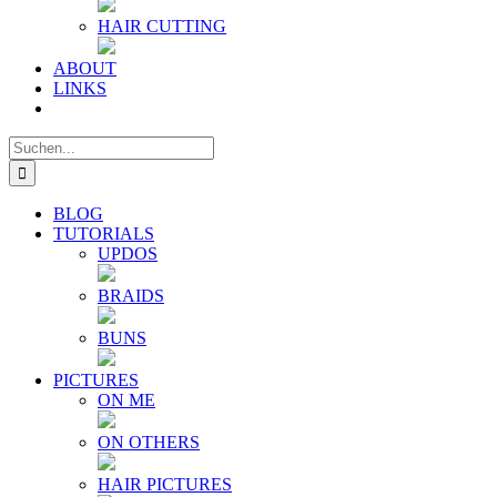
HAIR CUTTING
ABOUT
LINKS
Suche
nach:
BLOG
TUTORIALS
UPDOS
BRAIDS
BUNS
PICTURES
ON ME
ON OTHERS
HAIR PICTURES