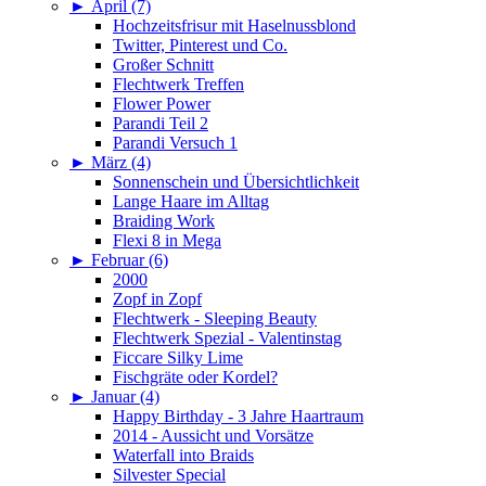
►
April (7)
Hochzeitsfrisur mit Haselnussblond
Twitter, Pinterest und Co.
Großer Schnitt
Flechtwerk Treffen
Flower Power
Parandi Teil 2
Parandi Versuch 1
►
März (4)
Sonnenschein und Übersichtlichkeit
Lange Haare im Alltag
Braiding Work
Flexi 8 in Mega
►
Februar (6)
2000
Zopf in Zopf
Flechtwerk - Sleeping Beauty
Flechtwerk Spezial - Valentinstag
Ficcare Silky Lime
Fischgräte oder Kordel?
►
Januar (4)
Happy Birthday - 3 Jahre Haartraum
2014 - Aussicht und Vorsätze
Waterfall into Braids
Silvester Special