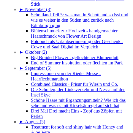
Stick
►
November (3)
Schottland Teil 5: was man in Schottland so isst und
wie es weiter in den Süden und zurück nach
Edinburgh ging
Blütenschmuck zur Hochzeit - handgemachter
Haarschmuck von Flower Art Design
Fotobuch als Urlaubserinnerung oder Geschenk -
Cewe und Saal Digital im Vergleich
►
Oktober (2)
Big Braided Flower - geflochtener Blumendutt
End of Summer Inspiration oder flechten im Park
►
September (5)
Impressionen von der Rieder Messe -
Haarflechtmarathon
Combined Classics - Frisur für Wies'n und Co.
Die Schotten, der Linksverkehr und Nessa auf der
Insel Skye
Schöne Haare mit Ergänzungsmitteln? Wie ich das
sehe und was es mit Kieselsäuregel auf sich hat
Drei Mal Drei macht Eins - Zopf aus Zöpfen mit
Perlen
►
August (5)
Treatment for soft and shiny hair with Honey and
Aloe Vera