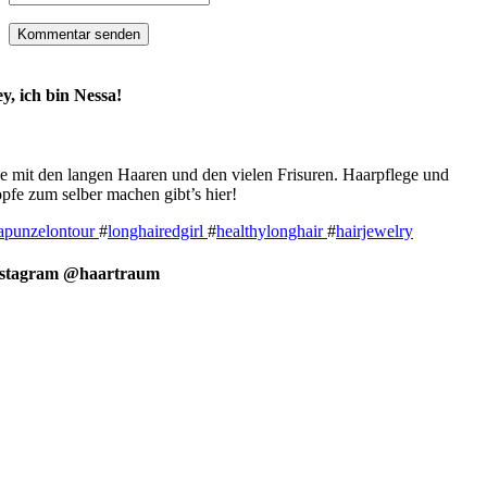
y, ich bin Nessa!
e mit den langen Haaren und den vielen Frisuren. Haarpflege und
pfe zum selber machen gibt’s hier!
apunzelontour
#
longhairedgirl
#
healthylonghair
#
hairjewelry
nstagram @haartraum