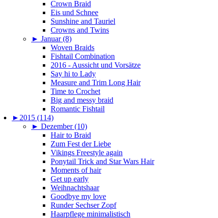
Crown Braid
Eis und Schnee
Sunshine and Tauriel
Crowns and Twins
►
Januar (8)
Woven Braids
Fishtail Combination
2016 - Aussicht und Vorsätze
Say hi to Lady
Measure and Trim Long Hair
Time to Crochet
Big and messy braid
Romantic Fishtail
►
2015 (114)
►
Dezember (10)
Hair to Braid
Zum Fest der Liebe
Vikings Freestyle again
Ponytail Trick and Star Wars Hair
Moments of hair
Get up early
Weihnachtshaar
Goodbye my love
Runder Sechser Zopf
Haarpflege minimalistisch