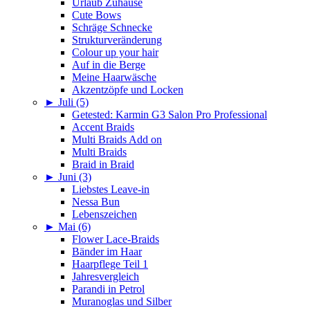
Urlaub Zuhause
Cute Bows
Schräge Schnecke
Strukturveränderung
Colour up your hair
Auf in die Berge
Meine Haarwäsche
Akzentzöpfe und Locken
►
Juli (5)
Getested: Karmin G3 Salon Pro Professional
Accent Braids
Multi Braids Add on
Multi Braids
Braid in Braid
►
Juni (3)
Liebstes Leave-in
Nessa Bun
Lebenszeichen
►
Mai (6)
Flower Lace-Braids
Bänder im Haar
Haarpflege Teil 1
Jahresvergleich
Parandi in Petrol
Muranoglas und Silber