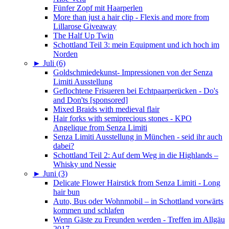
Fünfer Zopf mit Haarperlen
More than just a hair clip - Flexis and more from
Lillarose Giveaway
The Half Up Twin
Schottland Teil 3: mein Equipment und ich hoch im
Norden
►
Juli (6)
Goldschmiedekunst- Impressionen von der Senza
Limiti Ausstellung
Geflochtene Frisueren bei Echtpaarperücken - Do's
and Don'ts [sponsored]
Mixed Braids with medieval flair
Hair forks with semiprecious stones - KPO
Angelique from Senza Limiti
Senza Limiti Ausstellung in München - seid ihr auch
dabei?
Schottland Teil 2: Auf dem Weg in die Highlands –
Whisky und Nessie
►
Juni (3)
Delicate Flower Hairstick from Senza Limiti - Long
hair bun
Auto, Bus oder Wohnmobil – in Schottland vorwärts
kommen und schlafen
Wenn Gäste zu Freunden werden - Treffen im Allgäu
2017