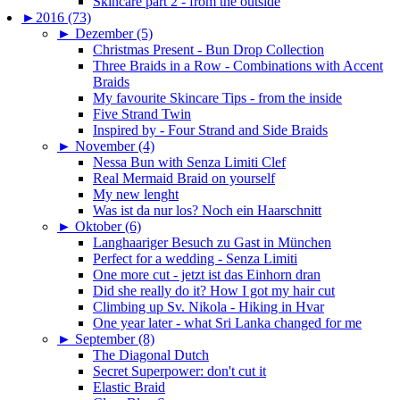
Skincare part 2 - from the outside
►
2016 (73)
►
Dezember (5)
Christmas Present - Bun Drop Collection
Three Braids in a Row - Combinations with Accent
Braids
My favourite Skincare Tips - from the inside
Five Strand Twin
Inspired by - Four Strand and Side Braids
►
November (4)
Nessa Bun with Senza Limiti Clef
Real Mermaid Braid on yourself
My new lenght
Was ist da nur los? Noch ein Haarschnitt
►
Oktober (6)
Langhaariger Besuch zu Gast in München
Perfect for a wedding - Senza Limiti
One more cut - jetzt ist das Einhorn dran
Did she really do it? How I got my hair cut
Climbing up Sv. Nikola - Hiking in Hvar
One year later - what Sri Lanka changed for me
►
September (8)
The Diagonal Dutch
Secret Superpower: don't cut it
Elastic Braid