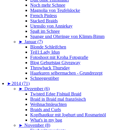
Noch mehr Schnee
Magnolia von Teufelslocke
French Pinless
Stacked Braids
Utensilo von Anniekay
Spaß im Schnee
Spange und Ohrringe von Klimm-Bimm
►
Januar (7)
Blonde Schleifchen
Teil1:Lady Idun
Fotoshoot mit Kroha Fotografie
Blog Geburtstag Giveaway
Throwback Thursday
Haarkuren selbermachen - Grundrezept
Schneegestöber
►
2014 (71)
►
Dezember (6)
Twisted Edge Fishtail Braid
Braid in Braid mal französisch
Weihnachtsleuchten
Braids and Curls
Kopfhautkur mit Joghurt und Rosmarinöl
What's in my bag
►
November (8)