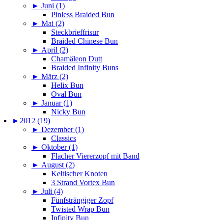
►
Juni (1)
Pinless Braided Bun
►
Mai (2)
Steckbrieffrisur
Braided Chinese Bun
►
April (2)
Chamäleon Dutt
Braided Infinity Buns
►
März (2)
Helix Bun
Oval Bun
►
Januar (1)
Nicky Bun
►
2012 (19)
►
Dezember (1)
Classics
►
Oktober (1)
Flacher Viererzopf mit Band
►
August (2)
Keltischer Knoten
3 Strand Vortex Bun
►
Juli (4)
Fünfsträngiger Zopf
Twisted Wrap Bun
Infinity Bun