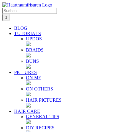
Zum
E-
YouTube
Instagram
Facebook
Twitter
Inhalt
Mail
Suche
springen
nach:
BLOG
TUTORIALS
UPDOS
BRAIDS
BUNS
PICTURES
ON ME
ON OTHERS
HAIR PICTURES
HAIR CARE
GENERAL TIPS
DIY RECIPES